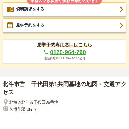
最新の空き状況や価格詳細がわかる！
資料請求をする
見学予約をする
見学予約専用窓口はこちら
0120-964-790
通話料無料 |
09:30～18:00
受付
北斗市営 千代田第1共同墓地の地図・交通アク
セス
北海道北斗市千代田35番地
久根別
駅(
3km
)