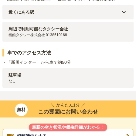
近くにある駅
道南いさりび鉄道線
久根別
駅（
3km
）
道南いさりび鉄道線
清川口
駅（
3.8km
）
周辺で利用可能なタクシー会社
道南いさりび鉄道線
東久根別
駅（
4.1km
）
函館タクシー株式会社 0138510168
道南いさりび鉄道線
上磯
駅（
5.7km
）
JR函館本線(函館～長万部)
大中山
駅（
5.8km
）
車でのアクセス方法
・「新川インター」から車で約50分
駐車場
なし
＼ かんたん1分 ／
無料
この霊園にお問い合わせ
最新の空き状況や価格詳細がわかる！