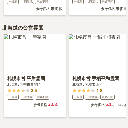
一般墓
共同墓地
宗教不問
一般墓
共同墓地
宗教不問
未掲載
未掲載
参考価格:
参考価格:
北海道の公営霊園
札幌市営 平岸霊園
札幌市営 手稲平和霊園
北海道
/
札幌市豊平区
北海道
/
札幌市西区
3.5
4.0
一般墓
公営霊園
宗教不問
一般墓
公営霊園
宗教不問
30.8
5.1
参考価格:
参考価格:
万円
万円
+墓石代