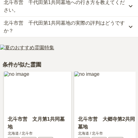
北斗市営 千代田第1共同墓地への行き方を教えてくだ
北斗市営　千代田第1共同墓地の現在の販売価格については現在調
査中です。
さい。
お墓は、価格が高いものがよい、安いものが悪い、という訳ではあ
北斗市営 千代田第1共同墓地の実際の評判はどうです
りません。大切なのは、ご家族が心から納得し、安心してお参りで
公共交通機関の場合、北海道中央バスに乗車、「最上橋バス停」下
きる場所を選ぶことです。
車徒歩約5分です。
か？
車の場合、「新川インター」から車で約50分です。
詳しいルートや地図は、本ページの「地図・交通アクセス」欄をご
北斗市営　千代田第1共同墓地の口コミはまだ投稿されておりませ
確認ください。
ん。
口コミはあくまで一つの目安です。資料請求や現地見学を通して、
条件が似た霊園
ご自身の目で雰囲気を確認してみることをおすすめします。
北斗市営 文月第1共同墓
北斗市営 大郷寺第2共同
地
墓地
北海道
/
北斗市
北海道
/
北斗市