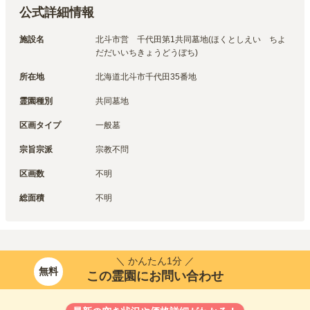
公式詳細情報
施設名
北斗市営　千代田第1共同墓地(ほくとしえい　ちよ
だだいいちきょうどうぼち)
所在地
北海道北斗市千代田35番地
霊園種別
共同墓地
区画タイプ
一般墓
宗旨宗派
宗教不問
区画数
不明
総面積
不明
＼ かんたん1分 ／
無料
この霊園にお問い合わせ