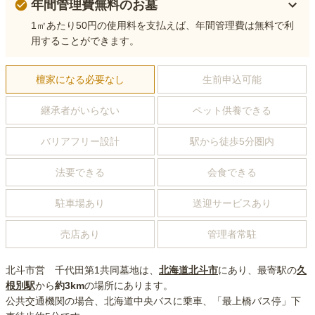
年間管理費無料のお墓
1㎡あたり50円の使用料を支払えば、年間管理費は無料で利
用することができます。
檀家になる必要なし
生前申込可能
継承者がいらない
ペット供養できる
バリアフリー設計
駅から徒歩5分圏内
法要できる
会食できる
駐車場あり
送迎サービスあり
売店あり
管理者常駐
北斗市営 千代田第1共同墓地
は、
北海道
北斗市
にあり
、最寄駅の
久
根別
駅
から
約
3km
の場所にあり
ます。
公共交通機関の場合
、北海道中央バスに乗車、「最上橋バス停」下