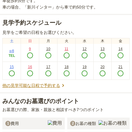
車徒歩約5分
です。
車の場合
、「新川インター」から車で約50分
です。
見学予約スケジュール
見学をご希望の日程をお選びください。
土
日
月
火
水
木
金
9
10
11
12
13
14
8
8
/
TEL
15
16
17
18
19
20
21
他の見学可能な日程で予約する
みんなのお墓選びのポイント
お墓選びの際、家族・親族と相談すべき7つのポイント
費用
お墓の種類
1
2