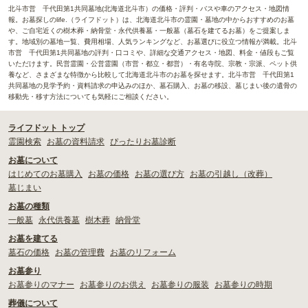
北斗市営 千代田第1共同墓地(北海道北斗市）の価格・評判・バスや車のアクセス・地図情
報。お墓探しのlife.（ライフドット）は、北海道北斗市の霊園・墓地の中からおすすめのお墓
や、ご自宅近くの樹木葬・納骨堂・永代供養墓・一般墓（墓石を建てるお墓）をご提案しま
す。地域別の墓地一覧、費用相場、人気ランキングなど、お墓選びに役立つ情報が満載。北斗
市営 千代田第1共同墓地の評判・口コミや、詳細な交通アクセス・地図、料金・値段もご覧
いただけます。民営霊園・公営霊園（市営・都立・都営）・有名寺院、宗教・宗派、ペット供
養など、さまざまな特徴から比較して北海道北斗市のお墓を探せます。北斗市営 千代田第1
共同墓地の見学予約・資料請求の申込みのほか、墓石購入、お墓の移設、墓じまい後の遺骨の
移動先・移す方法についても気軽にご相談ください。
ライフドット トップ
霊園検索
お墓の資料請求
ぴったりお墓診断
お墓について
はじめてのお墓購入
お墓の価格
お墓の選び方
お墓の引越し（改葬）
墓じまい
お墓の種類
一般墓
永代供養墓
樹木葬
納骨堂
お墓を建てる
墓石の価格
お墓の管理費
お墓のリフォーム
お墓参り
お墓参りのマナー
お墓参りのお供え
お墓参りの服装
お墓参りの時期
葬儀について