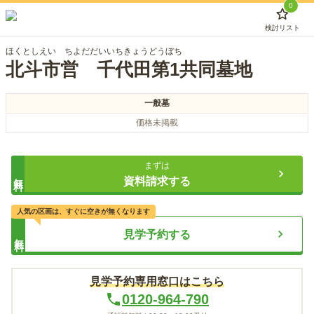
0
検討リスト
ほくとしえい ちよだだいいちきょうどうぼち
北斗市営 千代田第1共同墓地
一般墓
価格未掲載
まずは
無料
資料請求する
人気の区画は、すぐに空きが無くなります
見学予約する
無料
見学予約専用窓口はこちら
0120-964-790