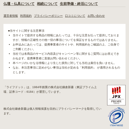
仏壇・仏具について
相続について
生前準備・終活について
運営者情報
利用規約
プライバシーポリシー
口コミについて
お問い合わせ
■当サイトに関する注意事項
当サイトで提供する商品の情報にあたっては、十分な注意を払って提供しておりま
すが、情報の正確性その他一切の事項についてを保証をするものではありません。
お申込みにあたっては、提携事業者のサイトや、利用規約をご確認の上、ご自身で
ご判断ください。
当社では各商品のサービス内容及びキャンペーン等に関するご質問にはお答えでき
かねます。提携事業者に直接お問い合わせください。
本ページのいかなる情報により生じた損失に対しても当社は責任を負いません。
なお、本注意事項に定めがない事項は当社が定める「利用規約」 が適用されるもの
とします。
「ライフドット」は、1984年創業の株式会社鎌倉新書（東証プライム上
場、証券コード：6184）が運営しています。
株式会社鎌倉新書は個人情報保護を目的にプライバシーマークを取得してい
ます。