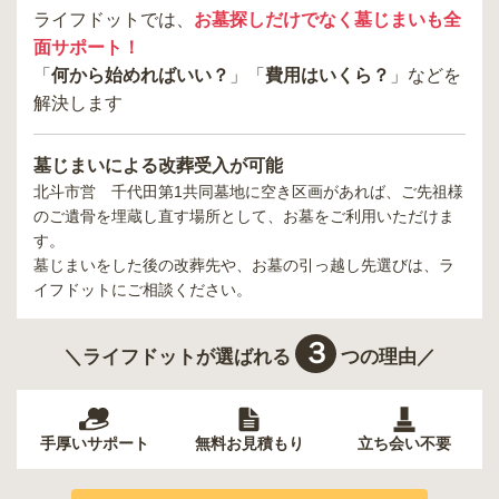
ライフドットでは、
お墓探しだけでなく墓じまいも全
面サポート！
「
何から始めればいい？
」「
費用はいくら？
」などを
解決します
墓じまいによる改葬受入が可能
北斗市営 千代田第1共同墓地
に空き区画があれば、ご先祖様
のご遺骨を埋蔵し直す場所として、お墓をご利用いただけま
す。
墓じまいをした後の改葬先や、お墓の引っ越し先選びは、ラ
イフドットにご相談ください。
３
＼ライフドットが選ばれる
つの理由／
手厚いサポート
無料お見積もり
立ち会い不要