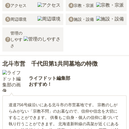
アクセス
宗教・宗派
3
4
周辺環境
施設・設備
5
6
管理の
しやす
7
さ
北斗市営 千代田第1共同墓地の特徴
ライフドット編集部
おすすめ！
道道756号線沿いにある北斗市の市営墓地です。 宗教のしが
らみがない「宗教不問」のお墓なので、信仰や信念を大切に
することができます。 供養もご自身・個人の信仰に基づいて
執り行うことができます。 北海道新幹線の高架が近くにある