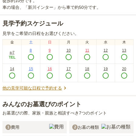
徒歩約10分
です。
車の場合
、「新川インター」から車で約50分
です。
見学予約スケジュール
見学をご希望の日程をお選びください。
金
土
日
月
火
水
木
8
9
10
11
12
13
7
8
/
TEL
14
15
16
17
18
19
20
他の見学可能な日程で予約する
みんなのお墓選びのポイント
お墓選びの際、家族・親族と相談すべき7つのポイント
費用
お墓の種類
1
2