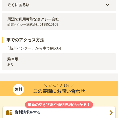
近くにある駅
道南いさりび鉄道線
久根別
駅（
5.4km
）
道南いさりび鉄道線
清川口
駅（
6.2km
）
周辺で利用可能なタクシー会社
JR函館本線(函館～長万部)
新函館北斗
駅（
6.5km
）
函館タクシー株式会社 0138510168
JR函館本線(函館～長万部)
七飯
駅（
6.7km
）
道南いさりび鉄道線
上磯
駅（
8.3km
）
車でのアクセス方法
・「新川インター」から車で約50分
駐車場
あり
＼ かんたん1分 ／
無料
この霊園にお問い合わせ
最新の空き状況や価格詳細がわかる！
資料請求をする