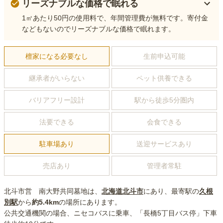
リーズナブルな価格で眠れる
1㎡あたり50円の使用料で、年間管理費が無料です。寄付金
などもないのでリーズナブルな価格で眠れます。
檀家になる必要なし
生前申込可能
継承者がいらない
ペット供養できる
バリアフリー設計
駅から徒歩5分圏内
法要できる
会食できる
駐車場あり
送迎サービスあり
売店あり
管理者常駐
北斗市営 南大野共同墓地
は、
北海道
北斗市
にあり
、最寄駅の
久根
別
駅
から
約
5.4km
の場所にあり
ます。
公共交通機関の場合
、ニセコバスに乗車、「長橋5丁目バス停」下車