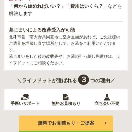
「
何から始めればいい？
」「
費用はいくら？
」などを
解決します
墓じまいによる改葬受入が可能
北斗市営 南大野共同墓地
に空き区画があれば、ご先祖様の
ご遺骨を埋蔵し直す場所として、お墓をご利用いただけま
す。
墓じまいをした後の改葬先や、お墓の引っ越し先選びは、ラ
イフドットにご相談ください。
３
＼ライフドットが選ばれる
つの理由／
手厚いサポート
無料お見積もり
立ち会い不要
無料でお見積もり・ご提案