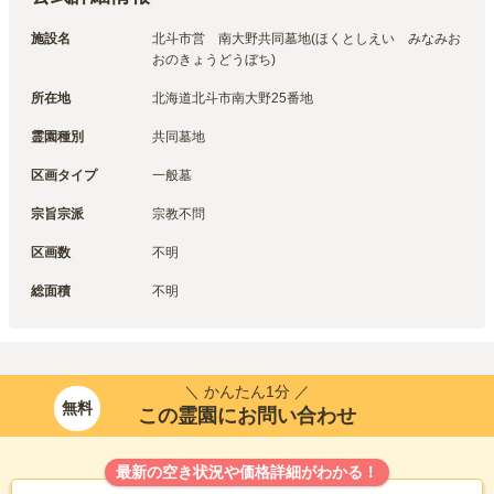
施設名
北斗市営　南大野共同墓地(ほくとしえい　みなみお
おのきょうどうぼち)
所在地
北海道北斗市南大野25番地
霊園種別
共同墓地
区画タイプ
一般墓
宗旨宗派
宗教不問
区画数
不明
総面積
不明
＼ かんたん1分 ／
無料
この霊園にお問い合わせ
最新の空き状況や価格詳細がわかる！