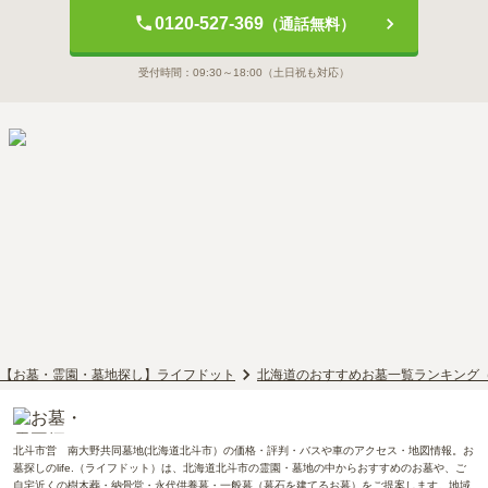
0120-527-369
（通話無料）
受付時間：
09:30～18:00
（土日祝も対応）
【お墓・霊園・墓地探し】ライフドット
北海道のおすすめお墓一覧ランキング
北斗市営 南大野共同墓地(北海道北斗市）の価格・評判・バスや車のアクセス・地図情報。お
墓探しのlife.（ライフドット）は、北海道北斗市の霊園・墓地の中からおすすめのお墓や、ご
自宅近くの樹木葬・納骨堂・永代供養墓・一般墓（墓石を建てるお墓）をご提案します。地域