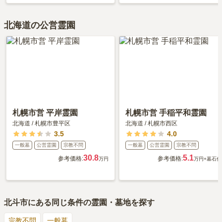
北海道の公営霊園
札幌市営 平岸霊園
札幌市営 手稲平和霊園
北海道
/
札幌市豊平区
北海道
/
札幌市西区
3.5
4.0
一般墓
公営霊園
宗教不問
一般墓
公営霊園
宗教不問
30.8
5.1
参考価格:
参考価格:
万円
万円
+墓石代
北斗市
にある同じ条件の霊園・墓地を探す
宗教不問
一般墓