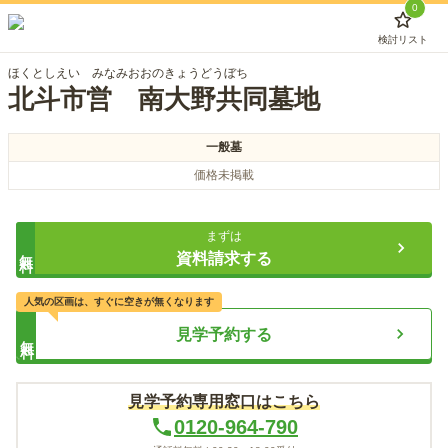
0
検討リスト
ほくとしえい みなみおおのきょうどうぼち
北斗市営 南大野共同墓地
一般墓
価格未掲載
まずは
無料
資料請求する
人気の区画は、すぐに空きが無くなります
見学予約する
無料
見学予約専用窓口はこちら
0120-964-790