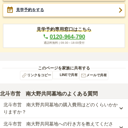
見学予約をする
見学予約専用窓口はこちら
0120-964-790
通話料無料 |
09:30～18:00
受付
このページを家族に共有する
LINEで共有
リンクをコピー
メールで共有
北斗市営 南大野共同墓地
のよくある質問
北斗市営 南大野共同墓地の購入費用はどのくらいかか
りますか？
北斗市営 南大野共同墓地への行き方を教えてくださ
北斗市営　南大野共同墓地の現在の販売価格については現在調査中