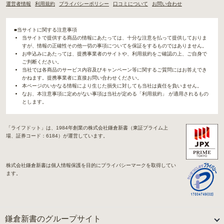
運営者情報
利用規約
プライバシーポリシー
口コミについて
お問い合わせ
■当サイトに関する注意事項
当サイトで提供する商品の情報にあたっては、十分な注意を払って提供しておりま
すが、情報の正確性その他一切の事項についてを保証をするものではありません。
お申込みにあたっては、提携事業者のサイトや、利用規約をご確認の上、ご自身で
ご判断ください。
当社では各商品のサービス内容及びキャンペーン等に関するご質問にはお答えでき
かねます。提携事業者に直接お問い合わせください。
本ページのいかなる情報により生じた損失に対しても当社は責任を負いません。
なお、本注意事項に定めがない事項は当社が定める「利用規約」 が適用されるもの
とします。
「ライフドット」は、1984年創業の株式会社鎌倉新書（東証プライム上
場、証券コード：6184）が運営しています。
株式会社鎌倉新書は個人情報保護を目的にプライバシーマークを取得してい
ます。
鎌倉新書のグループサイト