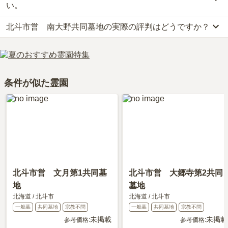
です。
い。
お墓は、価格が高いものがよい、安いものが悪い、という訳ではあ
北斗市営 南大野共同墓地の実際の評判はどうですか？
りません。大切なのは、ご家族が心から納得し、安心してお参りで
公共交通機関の場合、ニセコバスに乗車、「長橋5丁目バス停」下
きる場所を選ぶことです。
車徒歩約10分です。
北斗市営　南大野共同墓地の口コミはまだ投稿されておりません。
車の場合、「新川インター」から車で約50分です。
口コミはあくまで一つの目安です。資料請求や現地見学を通して、
詳しいルートや地図は、本ページの「地図・交通アクセス」欄をご
ご自身の目で雰囲気を確認してみることをおすすめします。
確認ください。
条件が似た霊園
北斗市営 文月第1共同墓
北斗市営 大郷寺第2共同
地
墓地
北海道
/
北斗市
北海道
/
北斗市
一般墓
共同墓地
宗教不問
一般墓
共同墓地
宗教不問
未掲載
未掲載
参考価格:
参考価格: