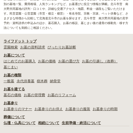
別の墓地一覧、費用相場、人気ランキングなど、お墓選びに役立つ情報が満載。北斗市営 南
大野共同墓地の評判・口コミや、詳細な交通アクセス・地図、料金・値段もご覧いただけま
す。民営霊園・公営霊園（市営・都立・都営）・有名寺院、宗教・宗派、ペット供養など、さ
まざまな特徴から比較して北海道北斗市のお墓を探せます。北斗市営 南大野共同墓地の見学
予約・資料請求の申込みのほか、墓石購入、お墓の移設、墓じまい後の遺骨の移動先・移す方
法についても気軽にご相談ください。
ライフドット トップ
霊園検索
お墓の資料請求
ぴったりお墓診断
お墓について
はじめてのお墓購入
お墓の価格
お墓の選び方
お墓の引越し（改葬）
墓じまい
お墓の種類
一般墓
永代供養墓
樹木葬
納骨堂
お墓を建てる
墓石の価格
お墓の管理費
お墓のリフォーム
お墓参り
お墓参りのマナー
お墓参りのお供え
お墓参りの服装
お墓参りの時期
葬儀について
仏壇・仏具について
相続について
生前準備・終活について