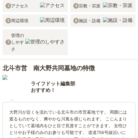
アクセス
宗教・宗派
3
4
周辺環境
施設・設備
5
6
管理の
しやす
7
さ
北斗市営 南大野共同墓地の特徴
ライフドット編集部
おすすめ！
大野川が近くを流れている北斗市の市営墓地です。 周囲には
遮るものがなく、爽やかな川風を感じられます。 こじんまり
としていて墓域内をひと目で見渡すことができます。 女性ひ
とりやお子様のみのお参りも可能です。 道道756号線沿いに