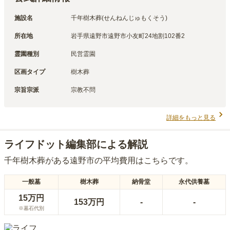
施設名
千年樹木葬(せんねんじゅもくそう)
所在地
岩手県遠野市遠野市小友町24地割102番2
霊園種別
民営霊園
区画タイプ
樹木葬
宗旨宗派
宗教不問
詳細をもっと見る
ライフドット編集部による解説
千年樹木葬
がある
遠野市
の平均費用はこちらです。
一般墓
樹木葬
納骨堂
永代供養墓
15万円
153万円
-
-
※墓石代別