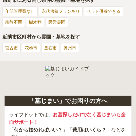
遠野市
にある同じ条件の霊園・墓地を探す
年間管理費なし
永代供養プランあり
ペット供養できる
宗教不問
樹木葬
民営霊園
近隣市区町村から霊園・墓地を探す
宮古市
花巻市
釜石市
奥州市
「墓じまい」でお困りの方へ
ライフドットでは、
お墓探しだけでなく墓じまいも全
面サポート！
「
何から始めればいい？
」「
費用はいくら？
」などを