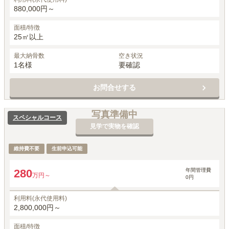
880,000円～
面積/特徴
25㎡以上
最大納骨数
空き状況
1名様
要確認
お問合せする
写真準備中
スペシャルコース
見学で実物を確認
維持費不要
生前申込可能
年間管理費
280
万円～
0円
利用料(永代使用料)
2,800,000円～
面積/特徴