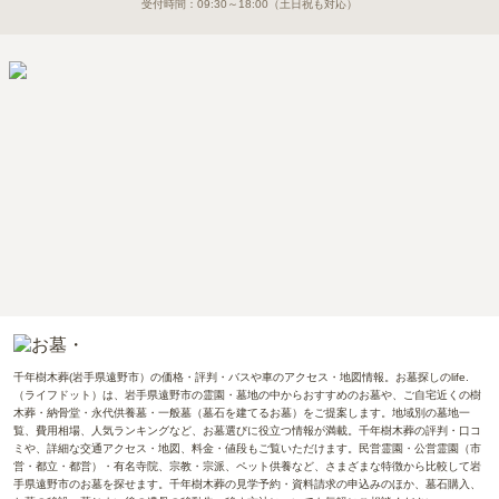
受付時間：
09:30～18:00
（土日祝も対応）
千年樹木葬(岩手県遠野市）の価格・評判・バスや車のアクセス・地図情報。お墓探しのlife.
（ライフドット）は、岩手県遠野市の霊園・墓地の中からおすすめのお墓や、ご自宅近くの樹
木葬・納骨堂・永代供養墓・一般墓（墓石を建てるお墓）をご提案します。地域別の墓地一
覧、費用相場、人気ランキングなど、お墓選びに役立つ情報が満載。千年樹木葬の評判・口コ
ミや、詳細な交通アクセス・地図、料金・値段もご覧いただけます。民営霊園・公営霊園（市
営・都立・都営）・有名寺院、宗教・宗派、ペット供養など、さまざまな特徴から比較して岩
手県遠野市のお墓を探せます。千年樹木葬の見学予約・資料請求の申込みのほか、墓石購入、