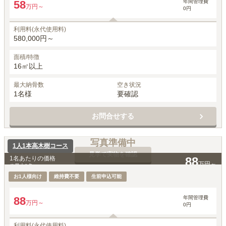
年間管理費
58
万円～
0円
利用料(永代使用料)
580,000円～
面積/特徴
16㎡以上
最大納骨数
空き状況
1名様
要確認
お問合せする
写真準備中
1人1本高木樹コース
見学で実物を確認
1名あたりの価格
88
万円～
※最大
1
名
お1人様向け
維持費不要
生前申込可能
年間管理費
88
万円～
0円
利用料(永代使用料)