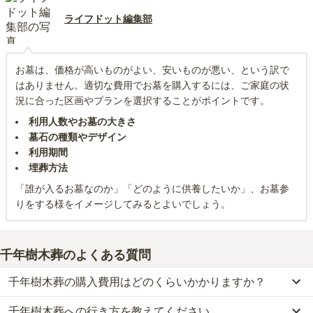
ライフドット編集部
お墓は、価格が高いものがよい、安いものが悪い、という訳で
はありません。適切な費用でお墓を購入するには、ご家庭の状
況に合った区画やプランを選択することがポイントです。
利用人数やお墓の大きさ
墓石の種類やデザイン
利用期間
埋葬方法
「誰が入るお墓なのか」「どのように供養したいか」、お墓参
りをする様をイメージしてみるとよいでしょう。
千年樹木葬
のよくある質問
千年樹木葬の購入費用はどのくらいかかりますか？
千年樹木葬への行き方を教えてください。
千年樹木葬では、樹木葬が約58万円からお求めいただけます。