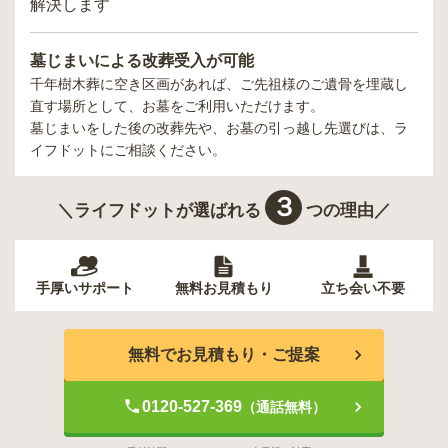
解決します
墓じまいによる改葬受入が可能
千年樹木葬
に空き区画があれば、ご先祖様のご遺骨を埋蔵し
直す場所として、お墓をご利用いただけます。
墓じまいをした後の改葬先や、お墓の引っ越し先選びは、ラ
イフドットにご相談ください。
３
＼ライフドットが選ばれる
つの理由／
手厚いサポート
無料お見積もり
立ち会い不要
無料でお見積もり・ご提案
0120-527-369
（通話無料）