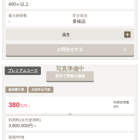
400㎡以上
最大納骨数
空き状況
-
要確認
備考
ご希望の方には個人墓誌（扇型）も承ります。1基143,000円（税込）

追加登録（契約時）1名追加毎22万円（契約後）1名追加毎33万円
お問合せする
写真準備中
プレミアムコース
見学で実物を確認
維持費不要
生前申込可能
年間管理費
380
万円～
0円
利用料(永代使用料)
3,800,000円～
面積/特徴