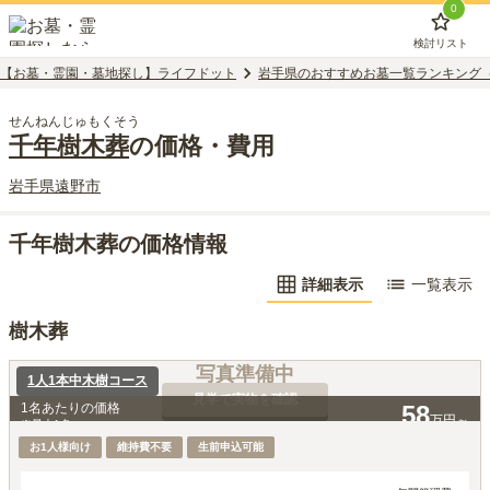
0
検討リスト
【お墓・霊園・墓地探し】ライフドット
岩手県のおすすめお墓一覧ランキング
せんねんじゅもくそう
千年樹木葬
の価格・費用
岩手県
遠野市
千年樹木葬の価格情報
詳細表示
一覧表示
樹木葬
写真準備中
1人1本中木樹コース
見学で実物を確認
1名あたりの価格
58
万円～
※最大
1
名
お1人様向け
維持費不要
生前申込可能