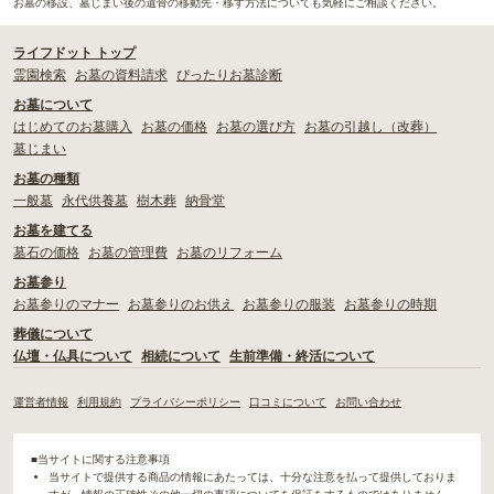
お墓の移設、墓じまい後の遺骨の移動先・移す方法についても気軽にご相談ください。
ライフドット トップ
霊園検索
お墓の資料請求
ぴったりお墓診断
お墓について
はじめてのお墓購入
お墓の価格
お墓の選び方
お墓の引越し（改葬）
墓じまい
お墓の種類
一般墓
永代供養墓
樹木葬
納骨堂
お墓を建てる
墓石の価格
お墓の管理費
お墓のリフォーム
お墓参り
お墓参りのマナー
お墓参りのお供え
お墓参りの服装
お墓参りの時期
葬儀について
仏壇・仏具について
相続について
生前準備・終活について
運営者情報
利用規約
プライバシーポリシー
口コミについて
お問い合わせ
■当サイトに関する注意事項
当サイトで提供する商品の情報にあたっては、十分な注意を払って提供しておりま