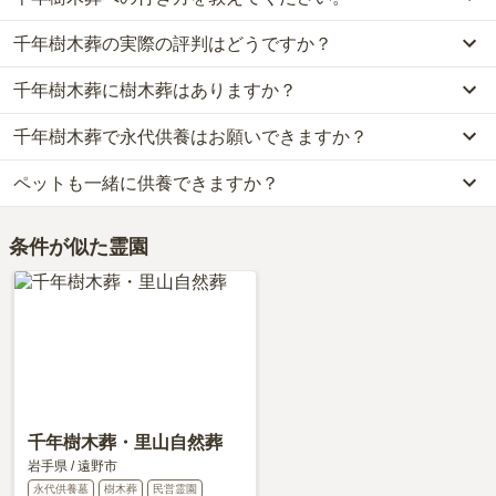
なお、千年樹木葬がある岩手県の相場は、樹木葬が約153万円で
千年樹木葬の実際の評判はどうですか？
公共交通機関の場合JR釜石線「遠野」から徒歩9分です。
す。
詳しいルートや地図は、本ページの「地図・交通アクセス」欄をご
お墓は、価格が高いものがよい、安いものが悪い、という訳ではあ
千年樹木葬に樹木葬はありますか？
千年樹木葬の口コミはまだ投稿されておりません。
確認ください。
りません。大切なのは、ご家族が心から納得し、安心してお参りで
口コミはあくまで一つの目安です。資料請求や現地見学を通して、
きる場所を選ぶことです。
千年樹木葬で永代供養はお願いできますか？
はい、千年樹木葬には4種類の樹木葬がございます。
ご自身の目で雰囲気を確認してみることをおすすめします。
費用は、約58万円からとなっております。
ペットも一緒に供養できますか？
はい、千年樹木葬は永代供養に対応しています。
千年樹木葬がある岩手県の樹木葬の相場価格は、約153万円です。
費用は、約58万円からとなっております。
樹木葬
について詳しく知りたい方は『
樹木葬とは？費用相場・メリ
はい、千年樹木葬はペット供養に対応しております。
永代供養について詳しく知りたい方は『
永代供養墓をわかりやすく
ット＆デメリット・仕組みを解説
』をご覧ください。
条件が似た霊園
大切な家族の一員であるペットも供養できるプランをご用意してお
解説！
』をご覧ください。
りますので、資料請求で詳細条件をご確認ください。
千年樹木葬・里山自然葬
岩手県
/
遠野市
永代供養墓
樹木葬
民営霊園