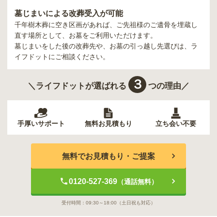
墓じまいによる改葬受入が可能
千年樹木葬
に空き区画があれば、ご先祖様のご遺骨を埋蔵し
直す場所として、お墓をご利用いただけます。
墓じまいをした後の改葬先や、お墓の引っ越し先選びは、ラ
イフドットにご相談ください。
３
＼ライフドットが選ばれる
つの理由／
手厚いサポート
無料お見積もり
立ち会い不要
無料でお見積もり・ご提案
0120-527-369
（通話無料）
受付時間：
09:30～18:00
（土日祝も対応）