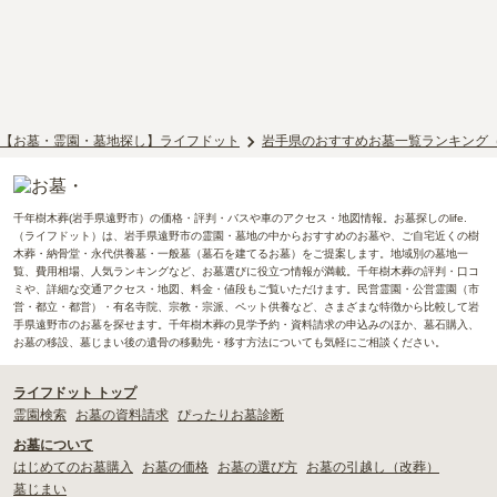
【お墓・霊園・墓地探し】ライフドット
岩手県のおすすめお墓一覧ランキング
千年樹木葬(岩手県遠野市）の価格・評判・バスや車のアクセス・地図情報。お墓探しのlife.
（ライフドット）は、岩手県遠野市の霊園・墓地の中からおすすめのお墓や、ご自宅近くの樹
木葬・納骨堂・永代供養墓・一般墓（墓石を建てるお墓）をご提案します。地域別の墓地一
覧、費用相場、人気ランキングなど、お墓選びに役立つ情報が満載。千年樹木葬の評判・口コ
ミや、詳細な交通アクセス・地図、料金・値段もご覧いただけます。民営霊園・公営霊園（市
営・都立・都営）・有名寺院、宗教・宗派、ペット供養など、さまざまな特徴から比較して岩
手県遠野市のお墓を探せます。千年樹木葬の見学予約・資料請求の申込みのほか、墓石購入、
お墓の移設、墓じまい後の遺骨の移動先・移す方法についても気軽にご相談ください。
ライフドット トップ
霊園検索
お墓の資料請求
ぴったりお墓診断
お墓について
はじめてのお墓購入
お墓の価格
お墓の選び方
お墓の引越し（改葬）
墓じまい