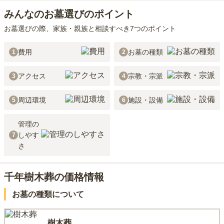
みんなのお墓選びのポイント
お墓選びの際、家族・親族と相談すべき7つのポイント
費用
お墓の種類
1
2
アクセス
宗教・宗派
3
4
周辺環境
施設・設備
5
6
管理の
しやす
7
さ
千年樹木葬の価格情報
お墓の種類について
樹木葬