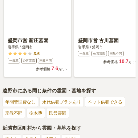
盛岡市営 新庄墓園
盛岡市営 古川墓園
岩手県
/
盛岡市
岩手県
/
盛岡市
3.6
一般墓
公営霊園
宗教不問
一般墓
公営霊園
宗教不問
10.7
参考価格:
万円〜
7.6
参考価格:
万円〜
遠野市
にある同じ条件の霊園・墓地を探す
年間管理費なし
永代供養プランあり
ペット供養できる
宗教不問
樹木葬
民営霊園
近隣市区町村から霊園・墓地を探す