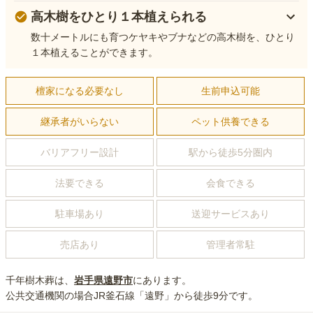
高木樹をひとり１本植えられる
数十メートルにも育つケヤキやブナなどの高木樹を、ひとり
１本植えることができます。
檀家になる必要なし
生前申込可能
継承者がいらない
ペット供養できる
バリアフリー設計
駅から徒歩5分圏内
法要できる
会食できる
駐車場あり
送迎サービスあり
売店あり
管理者常駐
千年樹木葬
は、
岩手県
遠野市
にあり
ます。
公共交通機関の場合
JR釜石線「遠野」から徒歩9分
です。