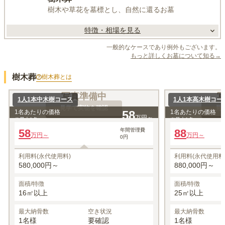
樹木や草花を墓標とし、自然に還るお墓
特徴・相場を見る
一般的なケースであり例外もございます。
もっと詳しくお墓について知る→
樹木葬
樹木葬
とは
写真準備中
1人1本中木樹コース
1人1本高木樹コー
見学で実物を確認
見
1名あたりの価格
58
1名あたりの価格
万円～
※最大
1
名
※最大
1
名
58
年間管理費
88
万円～
万円～
0円
利用料(永代使用料)
利用料(永代使用料
580,000円～
880,000円～
面積/特徴
面積/特徴
16㎡以上
25㎡以上
最大納骨数
空き状況
最大納骨数
1名様
要確認
1名様