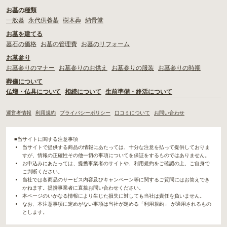
お墓の種類
一般墓
永代供養墓
樹木葬
納骨堂
お墓を建てる
墓石の価格
お墓の管理費
お墓のリフォーム
お墓参り
お墓参りのマナー
お墓参りのお供え
お墓参りの服装
お墓参りの時期
葬儀について
仏壇・仏具について
相続について
生前準備・終活について
運営者情報
利用規約
プライバシーポリシー
口コミについて
お問い合わせ
■当サイトに関する注意事項
当サイトで提供する商品の情報にあたっては、十分な注意を払って提供しておりま
すが、情報の正確性その他一切の事項についてを保証をするものではありません。
お申込みにあたっては、提携事業者のサイトや、利用規約をご確認の上、ご自身で
ご判断ください。
当社では各商品のサービス内容及びキャンペーン等に関するご質問にはお答えでき
かねます。提携事業者に直接お問い合わせください。
本ページのいかなる情報により生じた損失に対しても当社は責任を負いません。
なお、本注意事項に定めがない事項は当社が定める「利用規約」 が適用されるもの
とします。