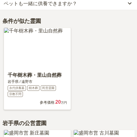
ペットも一緒に供養できますか？
はい、千年樹木葬は永代供養に対応しています。
千年樹木葬がある岩手県の樹木葬の相場価格は、約115万円です。
費用は、約58万円からとなっております。
樹木葬
について詳しく知りたい方は『
樹木葬とは？費用相場・メリ
はい、千年樹木葬はペット供養に対応しております。
千年樹木葬がある岩手県の永代供養墓の相場価格は、約52万円で
ット＆デメリット・仕組みを解説
』をご覧ください。
条件が似た霊園
大切な家族の一員であるペットも供養できるプランをご用意してお
す。
りますので、資料請求で詳細条件をご確認ください。
永代供養について詳しく知りたい方は『
永代供養墓をわかりやすく
解説！
』をご覧ください。
千年樹木葬・里山自然葬
岩手県
/
遠野市
永代供養墓
樹木葬
民営霊園
宗教不問
20
参考価格:
万円
岩手県の公営霊園