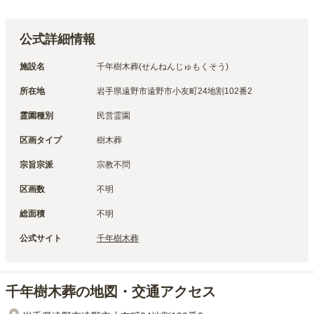
公式詳細情報
施設名
千年樹木葬(せんねんじゅもくそう)
所在地
岩手県遠野市遠野市小友町24地割102番2
霊園種別
民営霊園
区画タイプ
樹木葬
宗旨宗派
宗教不問
区画数
不明
総面積
不明
公式サイト
千年樹木葬
千年樹木葬の地図・交通アクセス