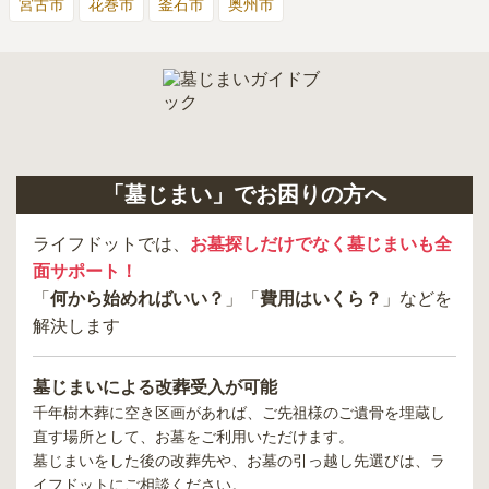
宮古市
花巻市
釜石市
奥州市
「墓じまい」でお困りの方へ
ライフドットでは、
お墓探しだけでなく墓じまいも全
面サポート！
「
何から始めればいい？
」「
費用はいくら？
」などを
解決します
墓じまいによる改葬受入が可能
千年樹木葬
に空き区画があれば、ご先祖様のご遺骨を埋蔵し
直す場所として、お墓をご利用いただけます。
墓じまいをした後の改葬先や、お墓の引っ越し先選びは、ラ
イフドットにご相談ください。