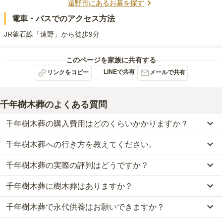
遠野市
にあるお墓を探す
電車・バスでのアクセス方法
JR釜石線「遠野」から徒歩9分
このページを家族に共有する
LINEで共有
リンクをコピー
メールで共有
千年樹木葬
のよくある質問
千年樹木葬の購入費用はどのくらいかかりますか？
千年樹木葬への行き方を教えてください。
千年樹木葬では、樹木葬が約58万円からお求めいただけます。
なお、千年樹木葬がある岩手県の相場は、樹木葬が約115万円で
千年樹木葬の実際の評判はどうですか？
公共交通機関の場合JR釜石線「遠野」から徒歩9分です。
す。
詳しいルートや地図は、本ページの「地図・交通アクセス」欄をご
お墓は、価格が高いものがよい、安いものが悪い、という訳ではあ
千年樹木葬に樹木葬はありますか？
千年樹木葬の口コミはまだ投稿されておりません。
確認ください。
りません。大切なのは、ご家族が心から納得し、安心してお参りで
口コミはあくまで一つの目安です。資料請求や現地見学を通して、
きる場所を選ぶことです。
千年樹木葬で永代供養はお願いできますか？
はい、千年樹木葬には4種類の樹木葬がございます。
ご自身の目で雰囲気を確認してみることをおすすめします。
費用は、約58万円からとなっております。