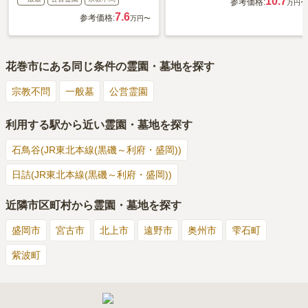
10.7
参考価格:
万円〜
7.6
参考価格:
万円〜
花巻市
にある同じ条件の霊園・墓地を探す
宗教不問
一般墓
公営霊園
利用する駅から近い霊園・墓地を探す
石鳥谷(JR東北本線(黒磯～利府・盛岡))
日詰(JR東北本線(黒磯～利府・盛岡))
近隣市区町村から霊園・墓地を探す
盛岡市
宮古市
北上市
遠野市
奥州市
雫石町
紫波町