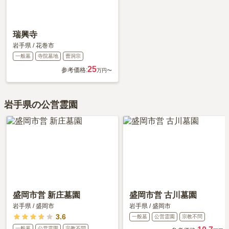
瑞興寺
岩手県
/
花巻市
一般墓
寺院墓地
曹洞宗
25
参考価格:
万円〜
岩手県の公営霊園
盛岡市営 新庄墓園
盛岡市営 古川墓園
岩手県
/
盛岡市
岩手県
/
盛岡市
3.6
一般墓
公営霊園
宗教不問
一般墓
公営霊園
宗教不問