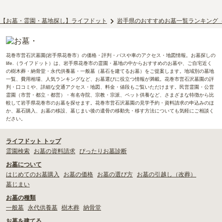
【お墓・霊園・墓地探し】ライフドット
岩手県のおすすめお墓一覧ランキング
花巻市営石沢墓園(岩手県花巻市）の価格・評判・バスや車のアクセス・地図情報。お墓探しの
life.（ライフドット）は、岩手県花巻市の霊園・墓地の中からおすすめのお墓や、ご自宅近く
の樹木葬・納骨堂・永代供養墓・一般墓（墓石を建てるお墓）をご提案します。地域別の墓地
一覧、費用相場、人気ランキングなど、お墓選びに役立つ情報が満載。花巻市営石沢墓園の評
判・口コミや、詳細な交通アクセス・地図、料金・値段もご覧いただけます。民営霊園・公営
霊園（市営・都立・都営）・有名寺院、宗教・宗派、ペット供養など、さまざまな特徴から比
較して岩手県花巻市のお墓を探せます。花巻市営石沢墓園の見学予約・資料請求の申込みのほ
か、墓石購入、お墓の移設、墓じまい後の遺骨の移動先・移す方法についても気軽にご相談く
ださい。
ライフドット トップ
霊園検索
お墓の資料請求
ぴったりお墓診断
お墓について
はじめてのお墓購入
お墓の価格
お墓の選び方
お墓の引越し（改葬）
墓じまい
お墓の種類
一般墓
永代供養墓
樹木葬
納骨堂
お墓を建てる