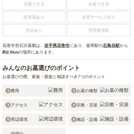
法要できる
会食できる
駐車場あり
送迎サービスあり
売店あり
管理者常駐
花巻市営石沢墓園
は、
岩手県
花巻市
にあり
、最寄駅の
石鳥谷
駅
から
約
2.6km
の場所にあり
ます。
みんなのお墓選びのポイント
お墓選びの際、家族・親族と相談すべき7つのポイント
費用
お墓の種類
1
2
アクセス
宗教・宗派
3
4
周辺環境
施設・設備
5
6
管理の