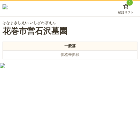
0
検討リスト
はなまきしえい いしざわぼえん
花巻市営石沢墓園
一般墓
価格未掲載