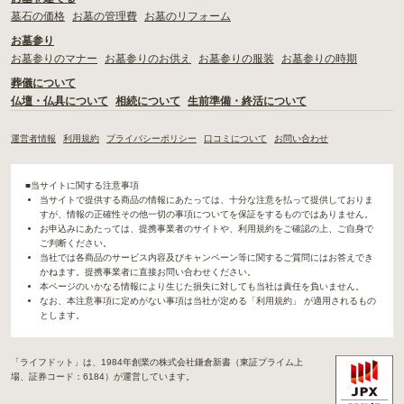
墓石の価格
お墓の管理費
お墓のリフォーム
お墓参り
お墓参りのマナー
お墓参りのお供え
お墓参りの服装
お墓参りの時期
葬儀について
仏壇・仏具について
相続について
生前準備・終活について
運営者情報
利用規約
プライバシーポリシー
口コミについて
お問い合わせ
■当サイトに関する注意事項
当サイトで提供する商品の情報にあたっては、十分な注意を払って提供しておりま
すが、情報の正確性その他一切の事項についてを保証をするものではありません。
お申込みにあたっては、提携事業者のサイトや、利用規約をご確認の上、ご自身で
ご判断ください。
当社では各商品のサービス内容及びキャンペーン等に関するご質問にはお答えでき
かねます。提携事業者に直接お問い合わせください。
本ページのいかなる情報により生じた損失に対しても当社は責任を負いません。
なお、本注意事項に定めがない事項は当社が定める「利用規約」 が適用されるもの
とします。
「ライフドット」は、1984年創業の株式会社鎌倉新書（東証プライム上
場、証券コード：6184）が運営しています。