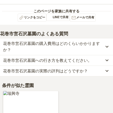
このページを家族に共有する
LINEで共有
リンクをコピー
メールで共有
花巻市営石沢墓園
のよくある質問
花巻市営石沢墓園の購入費用はどのくらいかかります
か？
花巻市営石沢墓園への行き方を教えてください。
花巻市営石沢墓園の現在の販売価格については現在調査中です。
お墓は、価格が高いものがよい、安いものが悪い、という訳ではあ
花巻市営石沢墓園の実際の評判はどうですか？
花巻市営石沢墓園への行き方は現在調査中です。
りません。大切なのは、ご家族が心から納得し、安心してお参りで
詳細な行き方や送迎バスの有無については、資料請求で最新の情報
きる場所を選ぶことです。
花巻市営石沢墓園の口コミはまだ投稿されておりません。
をご確認ください。
条件が似た霊園
口コミはあくまで一つの目安です。資料請求や現地見学を通して、
ご自身の目で雰囲気を確認してみることをおすすめします。