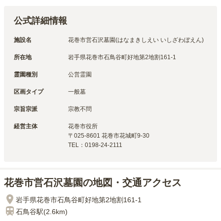
公式詳細情報
施設名
花巻市営石沢墓園(はなまきしえい いしざわぼえん)
所在地
岩手県花巻市石鳥谷町好地第2地割161-1
霊園種別
公営霊園
区画タイプ
一般墓
宗旨宗派
宗教不問
経営主体
花巻市
役所
〒
025-8601
花巻市花城町9-30
TEL：
0198-24-2111
花巻市営石沢墓園の地図・交通アクセス
岩手県花巻市石鳥谷町好地第2地割161-1
石鳥谷
駅(
2.6km
)