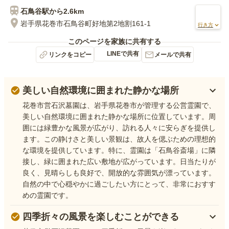
石鳥谷
駅から
2.6km
岩手県花巻市石鳥谷町好地第2地割161-1
行き方
このページを家族に共有する
LINEで共有
リンクをコピー
メールで共有
美しい自然環境に囲まれた静かな場所
花巻市営石沢墓園は、岩手県花巻市が管理する公営霊園で、
美しい自然環境に囲まれた静かな場所に位置しています。周
囲には緑豊かな風景が広がり、訪れる人々に安らぎを提供し
ます。この静けさと美しい景観は、故人を偲ぶための理想的
な環境を提供しています。特に、霊園は「石鳥谷斎場」に隣
接し、緑に囲まれた広い敷地が広がっています。日当たりが
良く、見晴らしも良好で、開放的な雰囲気が漂っています。
自然の中で心穏やかに過ごしたい方にとって、非常におすす
めの霊園です。
四季折々の風景を楽しむことができる