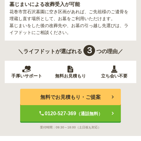
墓じまいによる改葬受入が可能
花巻市営石沢墓園
に空き区画があれば、ご先祖様のご遺骨を
埋蔵し直す場所として、お墓をご利用いただけます。
墓じまいをした後の改葬先や、お墓の引っ越し先選びは、ラ
イフドットにご相談ください。
３
＼ライフドットが選ばれる
つの理由／
手厚いサポート
無料お見積もり
立ち会い不要
無料でお見積もり・ご提案
0120-527-369
（通話無料）
受付時間：
09:30～18:00
（土日祝も対応）