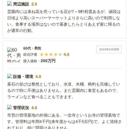
周辺施設
2.0
霊園内には束ね花を売っている店が7～9軒程度あるが、値段は
日頃より高いスーパーマーケットよりさらに高いので利用しな
い。食事する場所はないので墓参したらとりあえず家に帰るの
が通常の行動。
60代
・
男性
2020年6月
回答
4.0
総合評価
200万円
購入価格：
設備・環境
4.0
墓石の並びは整然としており、水道、水桶、柄杓も完備してい
るので特に不便はありません。また霊園内に食堂もあるので、
ラーメンなど食べることもできます。
管理状況
4.0
市営の管理墓地の外側にある、一念寺というお寺の管理墓地で
す。管理料は年間4千円(来年度からは4千5百円)で、よく清掃さ
れており、特に問題はありません。