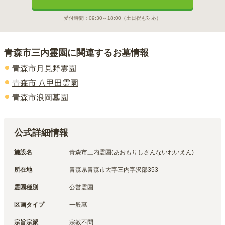
受付時間：
09:30～18:00
（土日祝も対応）
青森市三内霊園
に関連するお墓情報
青森市月見野霊園
青森市 八甲田霊園
青森市浪岡墓園
公式詳細情報
施設名
青森市三内霊園(あおもりしさんないれいえん)
所在地
青森県青森市大字三内字沢部353
霊園種別
公営霊園
区画タイプ
一般墓
宗旨宗派
宗教不問