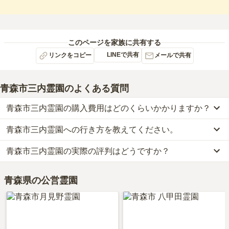
このページを家族に共有する
LINEで共有
リンクをコピー
メールで共有
青森市三内霊園
のよくある質問
青森市三内霊園の購入費用はどのくらいかかりますか？
青森市三内霊園への行き方を教えてください。
青森市三内霊園では、一般墓が約3.3万円(墓石代別)からお求めいた
だけます。
青森市三内霊園の実際の評判はどうですか？
公共交通機関の場合JR奥羽本線「新青森」から徒歩18分です。
なお、青森市三内霊園がある青森県の相場は、一般墓が約20万円
詳しいルートや地図は、本ページの「地図・交通アクセス」欄をご
（墓石代別途）です。
当サイトに寄せられた総合評価は、3.6点です。
確認ください。
お墓は、価格が高いものがよい、安いものが悪い、という訳ではあ
青森県の公営霊園
利用者様からは「霊園内には束ね花を売っている店が7～9軒程度あ
りません。大切なのは、ご家族が心から納得し、安心してお参りで
るが、値段は日頃より高いスーパーマーケットよりさらに高いので
きる場所を選ぶことです。
利用しない。食事する場所はないので墓参したらとりあえず家に帰
るのが通常の行動。」といったお声をいただいております。