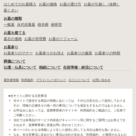
はじめてのお墓購入
お墓の価格
お墓の選び方
お墓の引越し（改葬）
墓じまい
お墓の種類
一般墓
永代供養墓
樹木葬
納骨堂
お墓を建てる
墓石の価格
お墓の管理費
お墓のリフォーム
お墓参り
お墓参りのマナー
お墓参りのお供え
お墓参りの服装
お墓参りの時期
葬儀について
仏壇・仏具について
相続について
生前準備・終活について
運営者情報
利用規約
プライバシーポリシー
口コミについて
お問い合わせ
■当サイトに関する注意事項
当サイトで提供する商品の情報にあたっては、十分な注意を払って提供しておりま
すが、情報の正確性その他一切の事項についてを保証をするものではありません。
お申込みにあたっては、提携事業者のサイトや、利用規約をご確認の上、ご自身で
ご判断ください。
当社では各商品のサービス内容及びキャンペーン等に関するご質問にはお答えでき
かねます。提携事業者に直接お問い合わせください。
本ページのいかなる情報により生じた損失に対しても当社は責任を負いません。
なお、本注意事項に定めがない事項は当社が定める「利用規約」 が適用されるもの