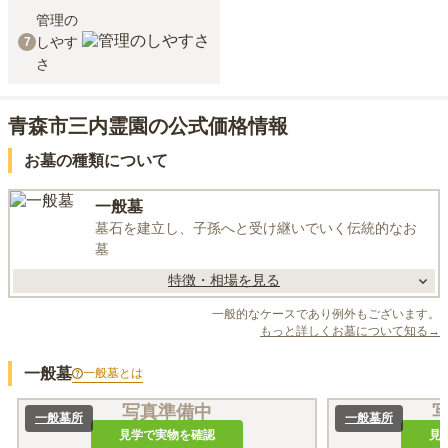
管理の
しやす
7
さ
青森市三内霊園の公式価格情報
お墓の種類について
一般墓
墓石を建立し、子孫へと受け継いでいく伝統的なお
墓
特徴・相場を見る
一般的なケースであり例外もございます。
もっと詳しくお墓について知る→
一般墓
一般墓
とは
写真準備中
一般墓所
一般墓所
見学で実物を確認
見