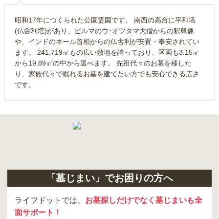
昭和17年につくられた公園霊園です。 南西の高台に平和塔
(仏舎利塔)があり、ビルマのウ･オツタマ大僧からの釈尊像
や、インドのネール首相からの仏舎利が安置・奉安されてい
ます。 241,719㎡もの広い敷地を誇っており、区画も3.15㎡
から19.89㎡の中から選べます。 先祖代々のお墓を移した
り、家族代々で眠れるお墓を建てたい方でも安心できる広さ
です。
「墓じまい」でお困りの方へ
ライフドットでは、
お墓探しだけでなく墓じまいも全
面サポート！