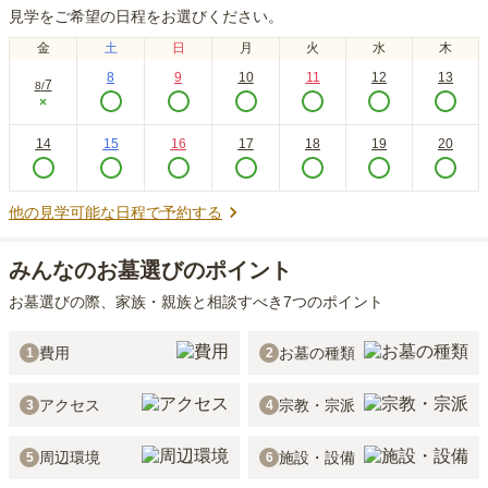
見学をご希望の日程をお選びください。
金
土
日
月
火
水
木
8
9
10
11
12
13
7
8
/
×
14
15
16
17
18
19
20
他の見学可能な日程で予約する
みんなのお墓選びのポイント
お墓選びの際、家族・親族と相談すべき7つのポイント
費用
お墓の種類
1
2
アクセス
宗教・宗派
3
4
周辺環境
施設・設備
5
6