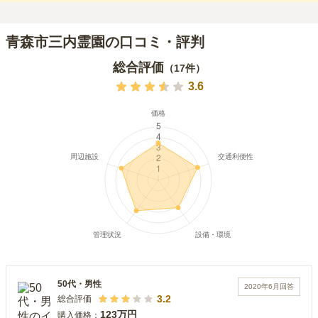
青森市三内霊園の口コミ・評判
総合評価
（
17
件）
3.6
50代
・
男性
2020年6月
回答
3.2
総合評価
123万円
購入価格：