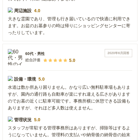
周辺施設
4.0
大きな霊園であり、管理も行き届いているので快適に利用でき
ます。お盆のお墓参りの時は帰りにショッピングセンターに寄
ったりしています。
2020年6月
回答
60代
・
男性
5.0
総合評価
設備・環境
5.0
水道は数か所あり困りません。かなり広い無料駐車場もありま
すが、園内の通行路も自動車が楽にすれ違える広さがあります
のでお墓の近くに駐車可能です。事務所横に休憩できる設備も
ありますが、それほど多人数は使えません。
管理状況
5.0
スタッフが常駐する管理事務所はありますが、掃除等はするよ
うになっていません。管理料の支払いや納骨後の納骨壺の始末