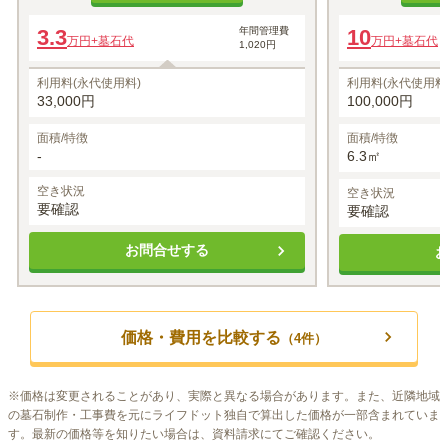
3.3
年間管理費
10
万円
+墓石代
万円
+墓石代
1,020円
利用料(永代使用料)
利用料(永代使用料
33,000円
100,000円
面積/特徴
面積/特徴
-
6.3㎡
空き状況
空き状況
要確認
要確認
お問合せする
価格・費用を比較する
（
4
件）
※
価格は変更されることがあり、実際と異なる場合があります。また、近隣地域
の墓石制作・工事費を元にライフドット独自で算出した価格が一部含まれていま
す。最新の価格等を知りたい場合は、資料請求にてご確認ください。