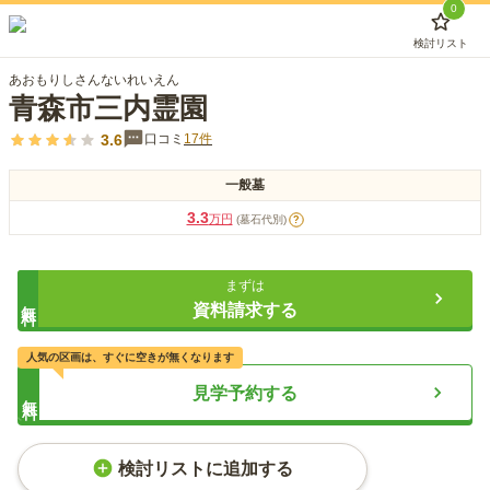
0
検討リスト
あおもりしさんないれいえん
青森市三内霊園
3.6
口コミ
17
件
一般墓
3.3
万円
(墓石代別)
?
まずは
無料
資料請求する
人気の区画は、すぐに空きが無くなります
見学予約する
無料
検討リストに追加する