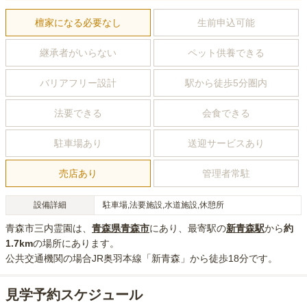
檀家になる必要なし
生前申込可能
継承者がいらない
ペット供養できる
バリアフリー設計
駅から徒歩5分圏内
法要できる
会食できる
駐車場あり
送迎サービスあり
売店あり
管理者常駐
設備詳細
駐車場,法要施設,水道施設,休憩所
青森市三内霊園
は、
青森県
青森市
にあり
、最寄駅の
新青森
駅
から
約
1.7km
の場所にあり
ます。
公共交通機関の場合
JR奥羽本線「新青森」から徒歩18分
です。
見学予約スケジュール