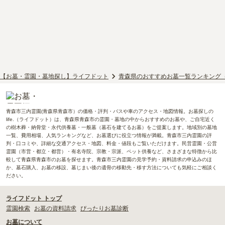
【お墓・霊園・墓地探し】ライフドット
青森県のおすすめお墓一覧ランキング
青森市三内霊園(青森県青森市）の価格・評判・バスや車のアクセス・地図情報。お墓探しの
life.（ライフドット）は、青森県青森市の霊園・墓地の中からおすすめのお墓や、ご自宅近く
の樹木葬・納骨堂・永代供養墓・一般墓（墓石を建てるお墓）をご提案します。地域別の墓地
一覧、費用相場、人気ランキングなど、お墓選びに役立つ情報が満載。青森市三内霊園の評
判・口コミや、詳細な交通アクセス・地図、料金・値段もご覧いただけます。民営霊園・公営
霊園（市営・都立・都営）・有名寺院、宗教・宗派、ペット供養など、さまざまな特徴から比
較して青森県青森市のお墓を探せます。青森市三内霊園の見学予約・資料請求の申込みのほ
か、墓石購入、お墓の移設、墓じまい後の遺骨の移動先・移す方法についても気軽にご相談く
ださい。
ライフドット トップ
霊園検索
お墓の資料請求
ぴったりお墓診断
お墓について