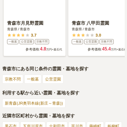
青森市月見野霊園
青森市 八甲田霊園
青森県
/
青森市
青森県
/
青森市
3.7
3.0
一般墓
公営霊園
宗教不問
一般墓
公営霊園
宗教不問
4.8
45.4
参考価格:
参考価格:
万円
+墓石代
万円
+墓石代
青森市
にある同じ条件の霊園・墓地を探す
宗教不問
一般墓
公営霊園
利用する駅から近い霊園・墓地を探す
新青森(JR奥羽本線(新庄～青森))
近隣市区町村から霊園・墓地を探す
黒石市
五所川原市
十和田市
平川市
藤崎町
板柳町