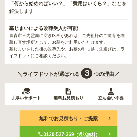
「
何から始めればいい？
」「
費用はいくら？
」などを
解決します
墓じまいによる改葬受入が可能
青森市三内霊園
に空き区画があれば、ご先祖様のご遺骨を埋
蔵し直す場所として、お墓をご利用いただけます。
墓じまいをした後の改葬先や、お墓の引っ越し先選びは、ラ
イフドットにご相談ください。
３
＼ライフドットが選ばれる
つの理由／
手厚いサポート
無料お見積もり
立ち会い不要
無料でお見積もり・ご提案
0120-527-369
（通話無料）