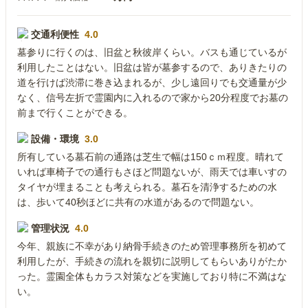
交通利便性
4.0
墓参りに行くのは、旧盆と秋彼岸くらい。バスも通じているが
利用したことはない。旧盆は皆が墓参するので、ありきたりの
道を行けば渋滞に巻き込まれるが、少し遠回りでも交通量が少
なく、信号左折で霊園内に入れるので家から20分程度でお墓の
前まで行くことができる。
設備・環境
3.0
所有している墓石前の通路は芝生で幅は150ｃｍ程度。晴れて
いれば車椅子での通行もさほど問題ないが、雨天では車いすの
タイヤが埋まることも考えられる。墓石を清浄するための水
は、歩いて40秒ほどに共有の水道があるので問題ない。
管理状況
4.0
今年、親族に不幸があり納骨手続きのため管理事務所を初めて
利用したが、手続きの流れを親切に説明してもらいありがたか
った。霊園全体もカラス対策などを実施しており特に不満はな
い。