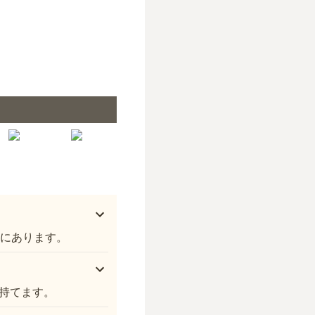
オアシス霊園 倉敷 永代供養墓「優灯」
ろにあります。
持てます。