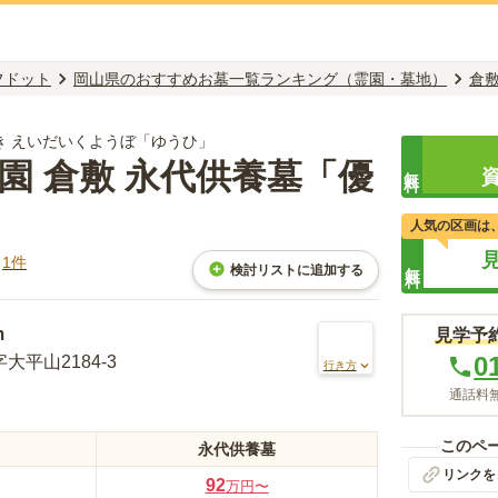
フドット
岡山県のおすすめお墓一覧ランキング（霊園・墓地）
倉
き えいだいくようぼ「ゆうひ」
園 倉敷 永代供養墓「優
無料
人気の区画は
ミ
1
件
無料
検討リストに追加する
m
見学予
0
平山2184-3
行き方
通話料無
このペ
永代供養墓
リンクを
92
万円〜