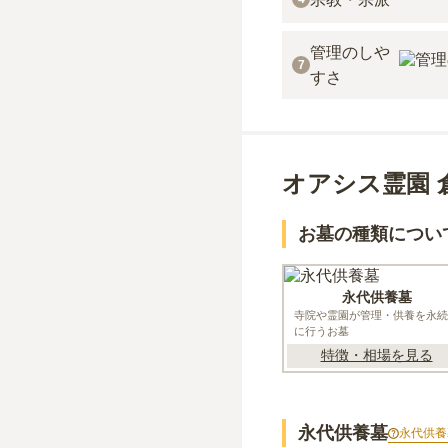
管理のしや
7
すさ
オアシス霊園 
お墓の種類につい
永代供養墓
寺院や霊園が管理・供養を永続
に行うお墓
特徴・相場を見る
永代供養墓
永代供養