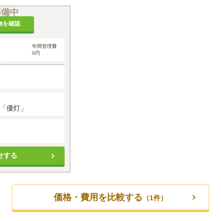
準備中
物を確認
年間管理費
0円
画「優灯」
せする
価格・費用を比較する
（
1
件）