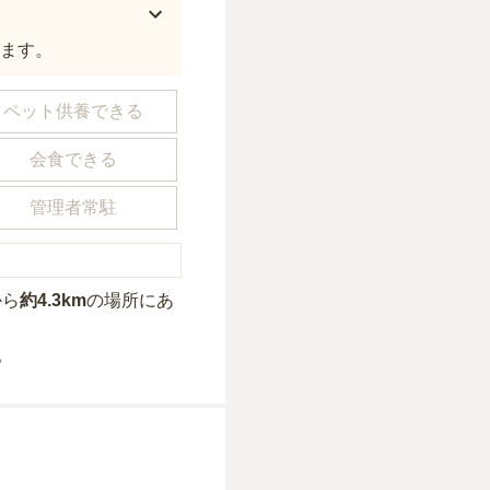
ります。
ペット供養できる
会食できる
管理者常駐
から
約
4.3km
の場所にあ
。