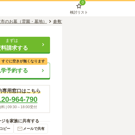
0
検討リスト
敷市のお墓（霊園・墓地）
倉敷市駅のお墓（霊園・墓地）
オアシス
まずは
資料請求する
、すぐに空きが無くなります
見学予約する
約専用窓口はこちら
120-964-790
料 |
09:30～18:00
受付
ージを家族に共有する
コピー
メールで共有