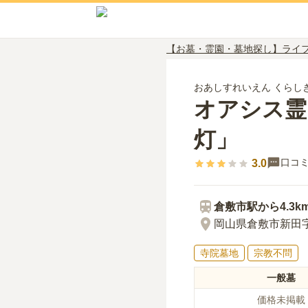
【お墓・霊園・墓地探し】ライ
おあしすれいえん くらし
オアシス霊
灯」
口コ
3.0
倉敷市
駅から
4.3k
岡山県倉敷市新田字大
寺院墓地
宗教不問
一般墓
価格未掲載