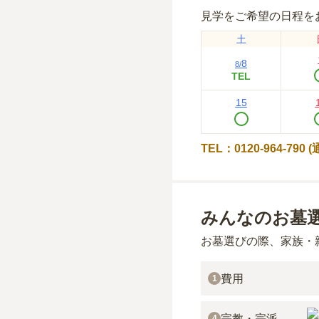
見学をご希望の日程を
土
8
8
/
TEL
15
TEL：0120-964-790
みんなのお墓
お墓選びの際、家族・
費用
1
宗教・宗派
4