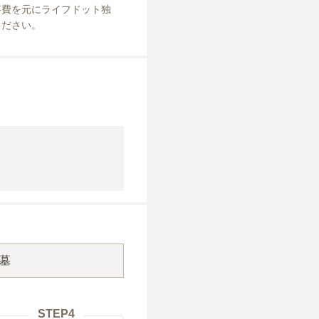
事費を元にライフドット独
ください。
墓
STEP
4