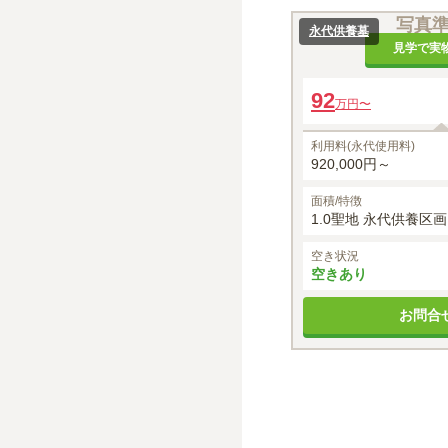
写真
永代供養墓
見学で実
92
万円〜
利用料(永代使用料)
920,000円～
面積/特徴
1.0聖地 永代供養区
空き状況
空きあり
お問合