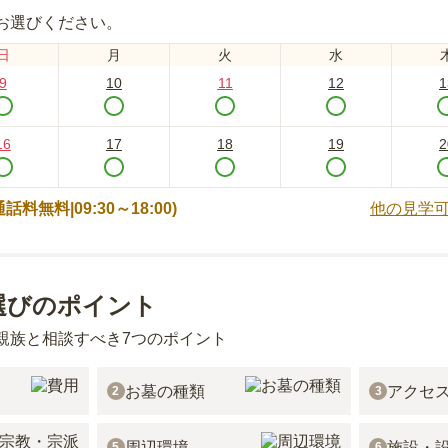
お選びください。
日
月
火
水
9
10
11
12
1
16
17
18
19
2
 (通話料無料|
09:30～18:00
)
他の見学
選びのポイント
親族と相談すべき7つのポイント
お墓の種類
アクセ
2
3
周辺環境
施設・
5
6