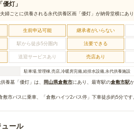
「優灯」
は夫婦ごとに供養される永代供養区画「優灯」が納骨堂横にあ
し
生前申込可能
継承者がいらない
駅から徒歩5分圏内
法要できる
送迎サービスあり
売店あり
駐車場,管理棟,売店,冷暖房完備,給排水設備,永代供養施設
代供養墓「優灯」
は、
岡山県
倉敷市
にあり
、最寄駅の
倉敷市
駅
倉敷市バスに乗車、「倉敷ハイツ2バス停」下車徒歩約5分
です
ジュール