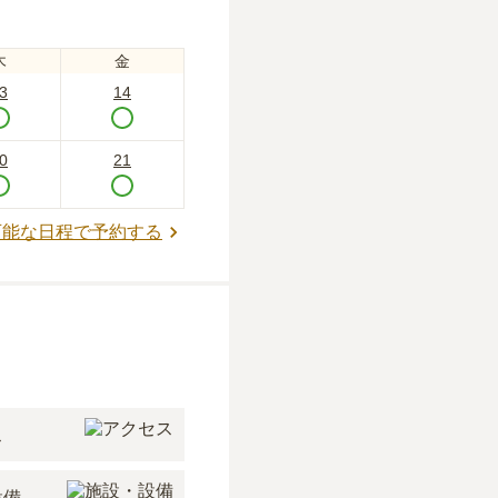
木
金
3
14
0
21
可能な日程で予約する
ス
設備