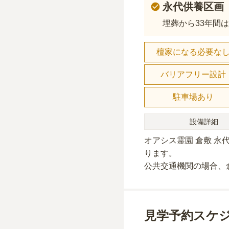
永代供養区画
埋葬から33年間
檀家になる必要な
バリアフリー設計
駐車場あり
設備詳細
オアシス霊園 倉敷 永
り
ます。
公共交通機関の場合
、
見学予約スケ