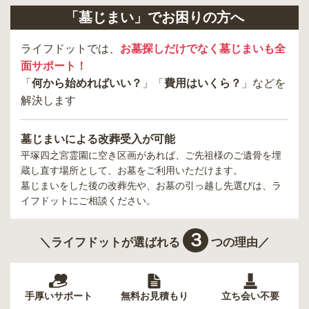
「墓じまい」でお困りの方へ
ライフドットでは、
お墓探しだけでなく墓じまいも全
面サポート！
「
何から始めればいい？
」「
費用はいくら？
」などを
解決します
墓じまいによる改葬受入が可能
平塚四之宮霊園
に空き区画があれば、ご先祖様のご遺骨を埋
蔵し直す場所として、お墓をご利用いただけます。
墓じまいをした後の改葬先や、お墓の引っ越し先選びは、ラ
イフドットにご相談ください。
３
＼ライフドットが選ばれる
つの理由／
手厚いサポート
無料お見積もり
立ち会い不要