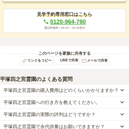
見学予約専用窓口はこちら
0120-964-790
通話料無料 |
09:30～18:00
受付
このページを家族に共有する
LINEで共有
リンクをコピー
メールで共有
平塚四之宮霊園
のよくある質問
平塚四之宮霊園の購入費用はどのくらいかかりますか？
平塚四之宮霊園への行き方を教えてください。
平塚四之宮霊園では、一般墓が約105.9万円から、永代供養墓が約
50万円からお求めいただけます。
平塚四之宮霊園の実際の評判はどうですか？
車の場合、JR相模線「寒川」から車で13分です。
なお、平塚四之宮霊園がある神奈川県の相場は、一般墓が約89万円
詳しいルートや地図は、本ページの「地図・交通アクセス」欄をご
（墓石代別途）、永代供養墓が約59万円です。
平塚四之宮霊園で永代供養はお願いできますか？
当サイトに寄せられた総合評価は、3.6点です。特に交通利便性が
確認ください。
お墓は、価格が高いものがよい、安いものが悪い、という訳ではあ