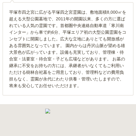
平塚市四之宮に広がる平塚四之宮霊園は、敷地面積8,000㎡を
超える大型公園墓地で、2011年の開園以来、多くの方に選ば
れている人気の霊園です。首都圏中央連絡自動車道「寒川南
インター」から車で約6分、平塚エリア初の大型公園霊園をコ
ンセプトに開園しました。広大な立地にありとても開放感が
ある雰囲気となっています。 園内からは丹沢山脈が望める雄
大景色が広がっています。設備も充実しており、管理棟・待
合室・法要室・待合室・子ども広場などがあります。 お墓の
継承に不安をお持ちの方には、承継者がいなくてもご利用い
ただける樹林合祀墓をご用意しており、管理料などの費用負
担もなく、霊園が永代にわたり供養・管理いたしますので、
将来も安心してお任せいただけます。