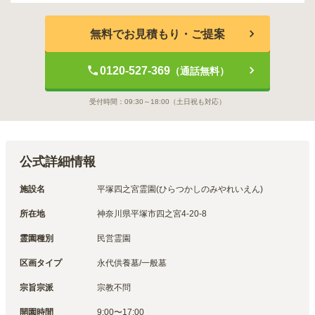
無料でお見積もり・ご提案
0120-527-369
（通話無料）
受付時間：
09:30～18:00
（土日祝も対応）
公式詳細情報
施設名
平塚四之宮霊園(ひらつかしのみやれいえん)
所在地
神奈川県平塚市四之宮4-20-8
霊園種別
民営霊園
区画タイプ
永代供養墓/一般墓
宗旨宗派
宗教不問
開園時間
9:00〜17:00
