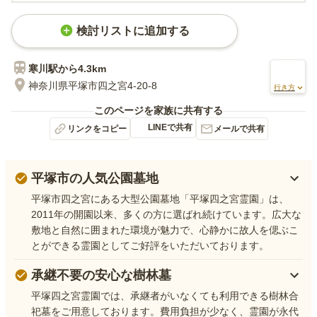
検討リストに追加する
寒川
駅から
4.3km
神奈川県平塚市四之宮4-20-8
行き方
このページを家族に共有する
LINEで共有
リンクをコピー
メールで共有
平塚市の人気公園墓地
平塚市四之宮にある大型公園墓地「平塚四之宮霊園」は、
2011年の開園以来、多くの方に選ばれ続けています。広大な
敷地と自然に囲まれた環境が魅力で、心静かに故人を偲ぶこ
とができる霊園としてご好評をいただいております。
承継不要の安心な樹林墓
平塚四之宮霊園では、承継者がいなくても利用できる樹林合
祀墓をご用意しております。費用負担が少なく、霊園が永代