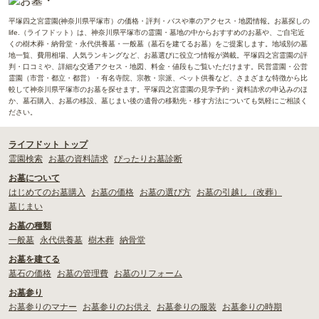
平塚四之宮霊園(神奈川県平塚市）の価格・評判・バスや車のアクセス・地図情報。お墓探しの
life.（ライフドット）は、神奈川県平塚市の霊園・墓地の中からおすすめのお墓や、ご自宅近
くの樹木葬・納骨堂・永代供養墓・一般墓（墓石を建てるお墓）をご提案します。地域別の墓
地一覧、費用相場、人気ランキングなど、お墓選びに役立つ情報が満載。平塚四之宮霊園の評
判・口コミや、詳細な交通アクセス・地図、料金・値段もご覧いただけます。民営霊園・公営
霊園（市営・都立・都営）・有名寺院、宗教・宗派、ペット供養など、さまざまな特徴から比
較して神奈川県平塚市のお墓を探せます。平塚四之宮霊園の見学予約・資料請求の申込みのほ
か、墓石購入、お墓の移設、墓じまい後の遺骨の移動先・移す方法についても気軽にご相談く
ださい。
ライフドット トップ
霊園検索
お墓の資料請求
ぴったりお墓診断
お墓について
はじめてのお墓購入
お墓の価格
お墓の選び方
お墓の引越し（改葬）
墓じまい
お墓の種類
一般墓
永代供養墓
樹木葬
納骨堂
お墓を建てる
墓石の価格
お墓の管理費
お墓のリフォーム
お墓参り
お墓参りのマナー
お墓参りのお供え
お墓参りの服装
お墓参りの時期