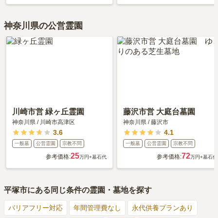
神奈川県の公営霊園
川崎市営 緑ヶ丘霊園
藤沢市営 大庭台墓園
神奈川県
/
川崎市高津区
神奈川県
/
藤沢市
3.6
4.1
一般墓
公営霊園
宗教不問
一般墓
公営霊園
宗教不問
25
72
参考価格:
参考価格:
万円
+墓石代
万円
+墓石代
平塚市
にある同じ条件の霊園・墓地を探す
バリアフリー対応
年間管理費なし
永代供養プランあり