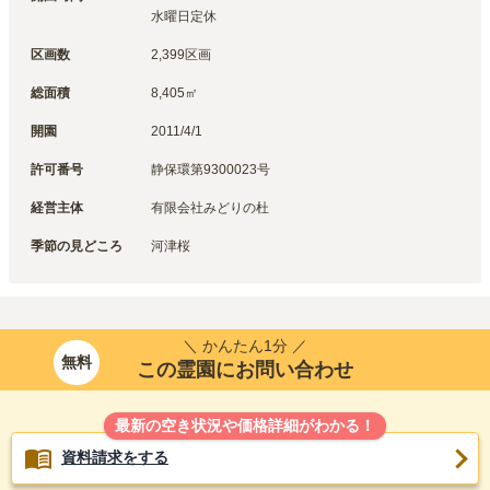
水曜日定休
区画数
2,399区画
総面積
8,405㎡
開園
2011/4/1
許可番号
静保環第9300023号
経営主体
有限会社みどりの杜
季節の見どころ
河津桜
＼ かんたん1分 ／
無料
この霊園にお問い合わせ
最新の空き状況や価格詳細がわかる！
資料請求をする