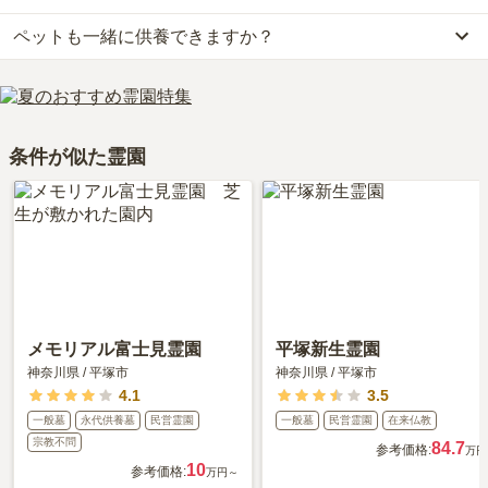
高く評価されています。
りません。大切なのは、ご家族が心から納得し、安心してお参りで
ペットも一緒に供養できますか？
はい、平塚四之宮霊園は永代供養に対応しています。
利用者様からは「近くには食事出来る場所もあり、便利です。法事
きる場所を選ぶことです。
費用は、約50万円からとなっております。
等もできる施設があり、不便は感じません。ただし、県外からくる
はい、平塚四之宮霊園はペット供養に対応しております。
平塚四之宮霊園がある神奈川県の永代供養墓の相場価格は、約59万
方々に対しては、交通網が悪く、不便かもしれませ。」といったお
大切な家族の一員であるペットも供養できるプランをご用意してお
円です。
声をいただいております。
りますので、資料請求で詳細条件をご確認ください。
永代供養について詳しく知りたい方は『
永代供養墓をわかりやすく
条件が似た霊園
解説！
』をご覧ください。
メモリアル富士見霊園
平塚新生霊園
神奈川県
/
平塚市
神奈川県
/
平塚市
4.1
3.5
一般墓
永代供養墓
民営霊園
一般墓
民営霊園
在来仏教
宗教不問
84.7
参考価格:
万円
10
参考価格:
万円～