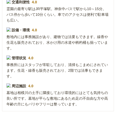
交通利便性
4.0
霊園の最寄り駅はJR平塚駅。神奈中バスで駅から10～15分。
バス停から歩いて10分くらい。車でのアクセスは便利で駐車場
も広い。
設備・環境
4.0
敷地内には事務施設があり、建物では法要もできます。線香や
生花も販売されており、水かけ用の水道や柄杓桶も揃っていま
す。
管理状況
4.0
事務所にはスタッフが常駐しており、清掃もこまめにされてい
ます。生花・線香も販売されており、2階では法事もできま
す。
周辺施設
4.0
墓地は相模川の土手に隣接しており環境的にはとても気持ちの
良い所です。墓地が平らな敷地にあるため足の不自由な方や高
年齢の方にもバリやフリーは整っています。