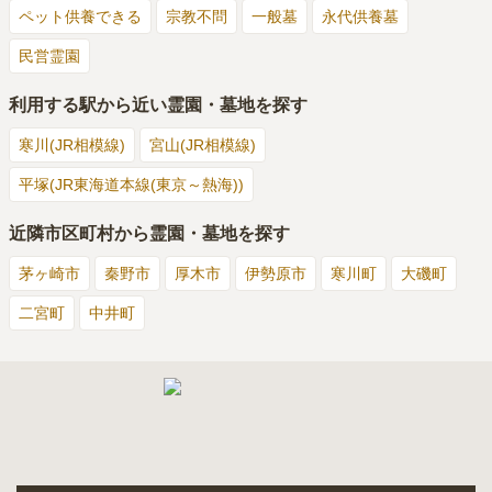
ペット供養できる
宗教不問
一般墓
永代供養墓
民営霊園
利用する駅から近い霊園・墓地を探す
寒川(JR相模線)
宮山(JR相模線)
平塚(JR東海道本線(東京～熱海))
近隣市区町村から霊園・墓地を探す
茅ヶ崎市
秦野市
厚木市
伊勢原市
寒川町
大磯町
二宮町
中井町