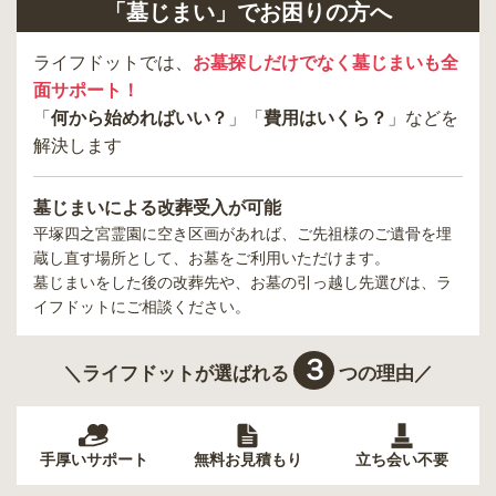
「墓じまい」でお困りの方へ
ライフドットでは、
お墓探しだけでなく墓じまいも全
面サポート！
「
何から始めればいい？
」「
費用はいくら？
」などを
解決します
墓じまいによる改葬受入が可能
平塚四之宮霊園
に空き区画があれば、ご先祖様のご遺骨を埋
蔵し直す場所として、お墓をご利用いただけます。
墓じまいをした後の改葬先や、お墓の引っ越し先選びは、ラ
イフドットにご相談ください。
３
＼ライフドットが選ばれる
つの理由／
手厚いサポート
無料お見積もり
立ち会い不要