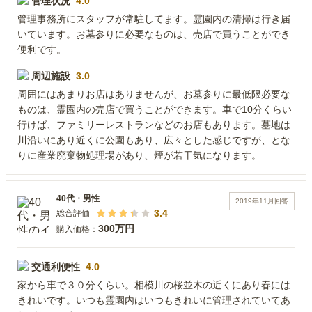
管理状況
4.0
管理事務所にスタッフが常駐してます。霊園内の清掃は行き届
いています。お墓参りに必要なものは、売店で買うことができ
便利です。
周辺施設
3.0
周囲にはあまりお店はありませんが、お墓参りに最低限必要な
ものは、霊園内の売店で買うことができます。車で10分くらい
行けば、ファミリーレストランなどのお店もあります。墓地は
川沿いにあり近くに公園もあり、広々とした感じですが、とな
りに産業廃棄物処理場があり、煙が若干気になります。
40代
・
男性
2019年11月
回答
3.4
総合評価
300万円
購入価格：
交通利便性
4.0
家から車で３０分くらい。相模川の桜並木の近くにあり春には
きれいです。いつも霊園内はいつもきれいに管理されていてあ