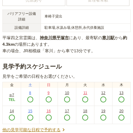
売店あり
管理者常駐
バリアフリー設備
車椅子貸出
詳細
設備詳細
駐車場,水汲み場,休憩所,永代供養施設
平塚四之宮霊園
は、
神奈川県
平塚市
にあり
、最寄駅の
寒川
駅
から
約
4.3km
の場所にあり
ます。
車の場合
、JR相模線「寒川」から車で13分
です。
見学予約スケジュール
見学をご希望の日程をお選びください。
金
土
日
月
火
水
木
8
9
10
11
12
13
7
8
/
TEL
14
15
16
17
18
19
20
他の見学可能な日程で予約する