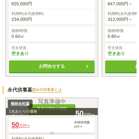
825,000円
847,000円～
利用料(永代使用料)
利用料(永代使用料
234,000円
312,000円～
面積/特徴
面積/特徴
0.60㎡
0.80㎡
空き状況
空き状況
空きあり
空きあり
お問合せする
永代供養墓
永代供養墓
とは
写真準備中
樹林合祀墓
見学で実物を確認
1名あたりの価格
50
万円〜
※最大
1
名
50
年間管理費
万円〜
0円〜
利用料(永代使用料)