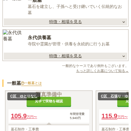
一般墓
墓石を建立し、子孫へと受け継いでいく伝統的なお
墓
特徴・相場を見る
永代供養墓
寺院や霊園が管理・供養を永続的に行うお墓
特徴・相場を見る
一般的なケースであり例外もございます。
もっと詳しくお墓について知る→
一般墓
一般墓
とは
写真準備中
C区 ゆとりなし
C区 石張り・ゆ
見学で実物を確認
見
105.9
年間管理費
115.9
万円〜
万円〜
5,940円
墓石制作・工事費
墓石制作・工事費