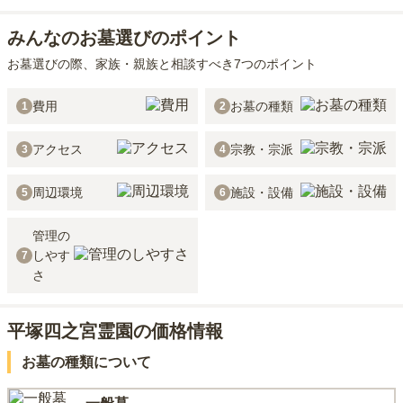
みんなのお墓選びのポイント
お墓選びの際、家族・親族と相談すべき7つのポイント
費用
お墓の種類
1
2
アクセス
宗教・宗派
3
4
周辺環境
施設・設備
5
6
管理の
しやす
7
さ
平塚四之宮霊園の価格情報
お墓の種類について