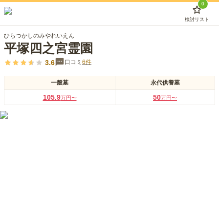
0
検討リスト
ひらつかしのみやれいえん
平塚四之宮霊園
3.6
口コミ
6
件
一般墓
永代供養墓
105.9
50
万円〜
万円〜