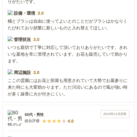
りがたいです。
設備・環境
3.0
桶とブラシは自由に使ってよいとのことだがブラシはかなりく
たびれており頻繁に新しいものと入れ替えてほしい。
管理状況
3.0
いつも親切で丁寧に対応して頂いておりありがたいです。きれ
いな墓地を常に管理されています。お花も販売していて助かり
ます。
周辺施設
3.0
ここの霊園にはお花と部屋も用意されていて大勢でお墓参りに
来た時にも大変助かります。ただ川沿いにあるので風が強い時
が多く線香に火が付きにくい。
2019年11月
回答
60代
・
男性
4.0
総合評価