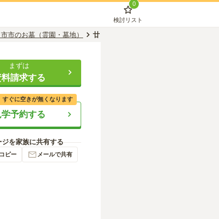
0
検討リスト
日市市のお墓（霊園・墓地）
廿日市メモリアルパーク
まずは
資料請求する
、すぐに空きが無くなります
見学予約する
ージを家族に共有する
コピー
メールで共有