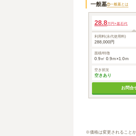
一般墓
一般墓
とは
木蓮
28.8
万円
+墓石代
利用料(永代使用料)
288,000円
面積/特徴
0.9㎡ 0.9ｍ×1.0ｍ
空き状況
空きあり
お問合
※
価格は変更されること