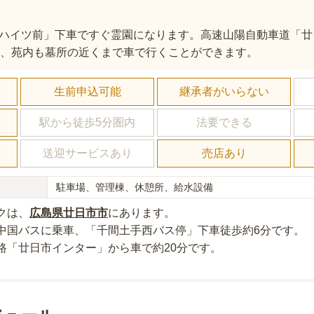
ハイツ前」下車ですぐ霊園になります。高速山陽自動車道「廿
く、苑内も墓所の近くまで車で行くことができます。
し
生前申込可能
継承者がいらない
駅から徒歩5分圏内
法要できる
送迎サービスあり
売店あり
駐車場、管理棟、休憩所、給水設備
ク
は、
広島県
廿日市市
にあり
ます。
中国バスに乗車、「千間土手西バス停」下車徒歩約6分
です。
路「廿日市インター」から車で約20分
です。