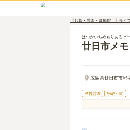
【お墓・霊園・墓地探し】ライ
はつかいちめもりあるぱ
廿日市メモ
広島県廿日市市峠字迫
民営霊園
宗教不問