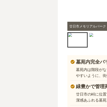
廿日市メモリアルパーク
墓苑内完全バ
墓苑内は階段がな
やすいように、街
緑豊かで管理
廿日市の峠に位置
潔感あふれる墓苑