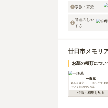
宗教・宗派
4
管理のしや
7
すさ
廿日市メモリ
お墓の種類につい
一般墓
墓石を建立し、子孫へと受け継
でいく伝統的なお墓
特徴・相場を見る