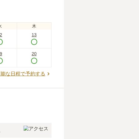
水
木
2
13
9
20
可能な日程で予約する
ス