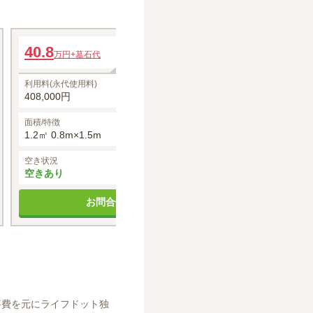
玉連
水蓮
40.8
年間管理費
43.2
万円
+墓石代
万円
+墓石
8,280円
利用料(永代使用料)
利用料(永代使用料
408,000円
432,000円
面積/特徴
面積/特徴
1.2㎡ 0.8m×1.5m
1.44㎡ 1.2m×1.
空き状況
空き状況
空きあり
空きあり
お問合せする
お
事費を元にライフドット独