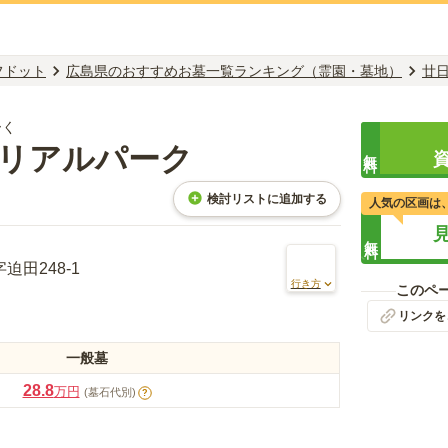
フドット
広島県のおすすめお墓一覧ランキング（霊園・墓地）
廿
ーく
リアルパーク
無料
検討リストに追加する
人気の区画は
無料
田248-1
行き方
このペ
リンクを
一般墓
28.8
万円
(墓石代別)
?