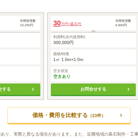
水蓮
年間管理費
30
年間管理費
万円
+墓石代
10,350円
6,900円
利用料(永代使用料)
300,000円
面積/特徴
1㎡ 1.0m×1.0m
空き状況
空きあり
せする
お問合せする
価格・費用を比較する
（
23
件）
があり、実際と異なる場合があります。また、近隣地域の墓石制作・工