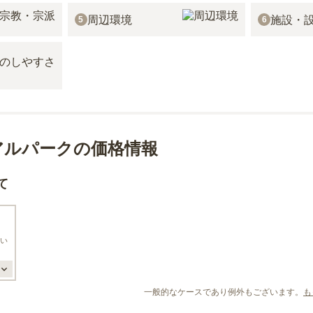
周辺環境
施設・
5
6
アルパークの価格情報
て
い
一般的なケースであり例外もございます。
も