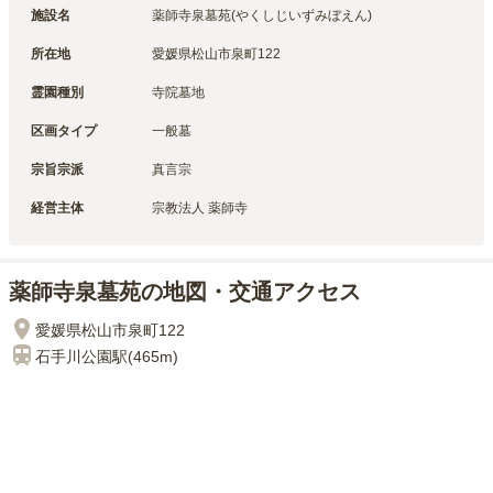
施設名
薬師寺泉墓苑(やくしじいずみぼえん)
所在地
愛媛県松山市泉町122
霊園種別
寺院墓地
区画タイプ
一般墓
宗旨宗派
真言宗
経営主体
宗教法人 薬師寺
薬師寺泉墓苑の地図・交通アクセス
愛媛県松山市泉町122
石手川公園
駅(
465m
)