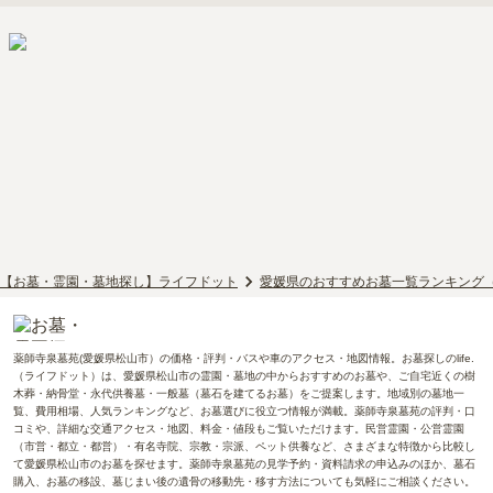
【お墓・霊園・墓地探し】ライフドット
愛媛県のおすすめお墓一覧ランキング
薬師寺泉墓苑(愛媛県松山市）の価格・評判・バスや車のアクセス・地図情報。お墓探しのlife.
（ライフドット）は、愛媛県松山市の霊園・墓地の中からおすすめのお墓や、ご自宅近くの樹
木葬・納骨堂・永代供養墓・一般墓（墓石を建てるお墓）をご提案します。地域別の墓地一
覧、費用相場、人気ランキングなど、お墓選びに役立つ情報が満載。薬師寺泉墓苑の評判・口
コミや、詳細な交通アクセス・地図、料金・値段もご覧いただけます。民営霊園・公営霊園
（市営・都立・都営）・有名寺院、宗教・宗派、ペット供養など、さまざまな特徴から比較し
て愛媛県松山市のお墓を探せます。薬師寺泉墓苑の見学予約・資料請求の申込みのほか、墓石
購入、お墓の移設、墓じまい後の遺骨の移動先・移す方法についても気軽にご相談ください。