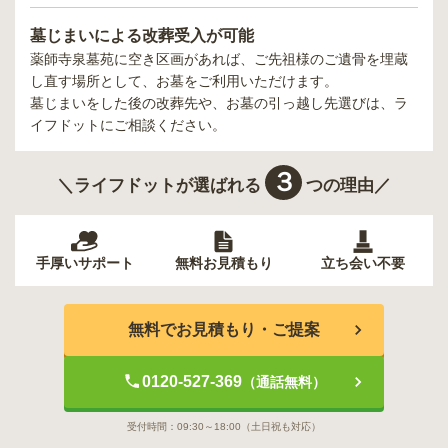
墓じまいによる改葬受入が可能
薬師寺泉墓苑
に空き区画があれば、ご先祖様のご遺骨を埋蔵
し直す場所として、お墓をご利用いただけます。
墓じまいをした後の改葬先や、お墓の引っ越し先選びは、ラ
イフドットにご相談ください。
３
＼ライフドットが選ばれる
つの理由／
手厚いサポート
無料お見積もり
立ち会い不要
無料でお見積もり・ご提案
0120-527-369
（通話無料）
受付時間：
09:30～18:00
（土日祝も対応）