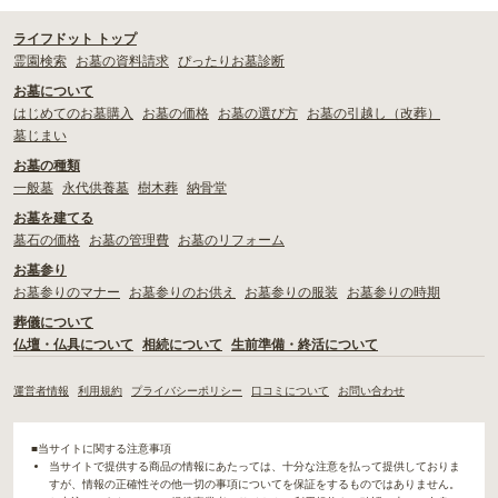
ライフドット トップ
霊園検索
お墓の資料請求
ぴったりお墓診断
お墓について
はじめてのお墓購入
お墓の価格
お墓の選び方
お墓の引越し（改葬）
墓じまい
お墓の種類
一般墓
永代供養墓
樹木葬
納骨堂
お墓を建てる
墓石の価格
お墓の管理費
お墓のリフォーム
お墓参り
お墓参りのマナー
お墓参りのお供え
お墓参りの服装
お墓参りの時期
葬儀について
仏壇・仏具について
相続について
生前準備・終活について
運営者情報
利用規約
プライバシーポリシー
口コミについて
お問い合わせ
■当サイトに関する注意事項
当サイトで提供する商品の情報にあたっては、十分な注意を払って提供しておりま
すが、情報の正確性その他一切の事項についてを保証をするものではありません。