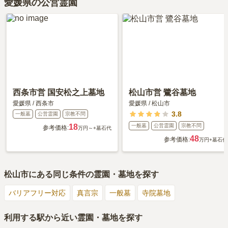
愛媛県の公営霊園
西条市営 国安松之上墓地
松山市営 鷺谷墓地
愛媛県
/
西条市
愛媛県
/
松山市
3.8
一般墓
公営霊園
宗教不問
18
一般墓
公営霊園
宗教不問
参考価格:
万円～
+墓石代
48
参考価格:
万円
+墓石代
松山市
にある同じ条件の霊園・墓地を探す
バリアフリー対応
真言宗
一般墓
寺院墓地
利用する駅から近い霊園・墓地を探す