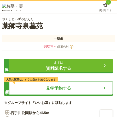
0
検討リスト
やくしじいずみぼえん
薬師寺泉墓苑
一般墓
68
万円～
(墓石代別)
?
まずは
無料
資料請求する
人気の区画は、すぐに空きが無くなります
見学予約する
無料
※グループサイト『いいお墓』に移動します
石手川公園
駅から
465m