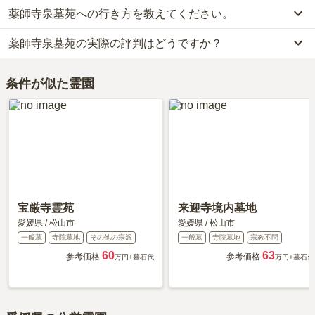
薬師寺泉墓苑への行き方を教えてください。
薬師寺泉墓苑では、一般墓が約68万円(墓石代別)からお求めいただ
けます。
薬師寺泉墓苑の実際の評判はどうですか？
公共交通機関の場合、伊予鉄道横河原線「石手川公園駅」から徒歩
なお、薬師寺泉墓苑がある愛媛県の相場は、一般墓が約60万円（墓
約3分・伊予鉄道バスに乗車、「県病院前バス停」下車徒歩約5分で
石代別途）です。
薬師寺泉墓苑の口コミはまだ投稿されておりません。
す。
お墓は、価格が高いものがよい、安いものが悪い、という訳ではあ
条件が似た霊園
口コミはあくまで一つの目安です。資料請求や現地見学を通して、
車の場合、松山自動車道「松山インター」から車で約14分です。
りません。大切なのは、ご家族が心から納得し、安心してお参りで
ご自身の目で雰囲気を確認してみることをおすすめします。
詳しいルートや地図は、本ページの「地図・交通アクセス」欄をご
きる場所を選ぶことです。
確認ください。
宝厳寺霊苑
来迎寺境内墓地
愛媛県
/
松山市
愛媛県
/
松山市
一般墓
寺院墓地
その他の宗派
一般墓
寺院墓地
宗教不問
60
63
参考価格:
参考価格:
万円
+墓石代
万円
+墓石代