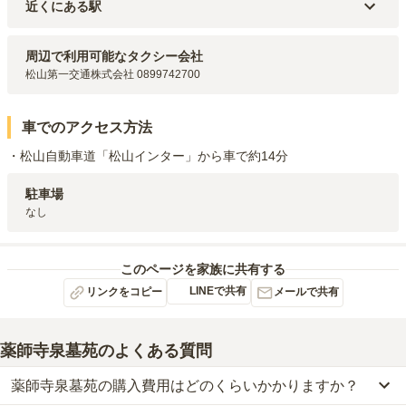
近くにある駅
伊予鉄道横河原線
石手川公園
駅（
465m
）
伊予鉄道郡中線・伊予鉄道高浜線・伊予鉄道横河原線
松山市
駅
周辺で利用可能なタクシー会社
（
717m
）
松山第一交通株式会社 0899742700
伊予鉄道環状線・伊予鉄道環状線・伊予鉄道市駅線・伊予鉄道本町線
松山市駅前
駅（
742m
）
伊予鉄道環状線・伊予鉄道環状線・伊予鉄道市駅線・伊予鉄道松山駅前
車でのアクセス方法
線
市役所前
駅（
1.1km
）
伊予鉄道環状線・伊予鉄道環状線・伊予鉄道市駅線・伊予鉄道松山駅前
・松山自動車道「松山インター」から車で約14分
線
県庁前
駅（
1.2km
）
駐車場
なし
このページを家族に共有する
LINEで共有
リンクをコピー
メールで共有
薬師寺泉墓苑
のよくある質問
薬師寺泉墓苑の購入費用はどのくらいかかりますか？