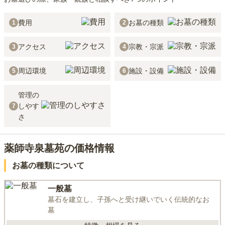
費用
お墓の種類
1
2
アクセス
宗教・宗派
3
4
周辺環境
施設・設備
5
6
管理の
しやす
7
さ
薬師寺泉墓苑の価格情報
お墓の種類について
一般墓
墓石を建立し、子孫へと受け継いでいく伝統的なお
墓