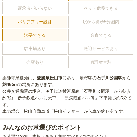
継承者がいらない
ペット供養できる
バリアフリー設計
駅から徒歩5分圏内
法要できる
会食できる
駐車場あり
送迎サービスあり
売店あり
管理者常駐
薬師寺泉墓苑
は、
愛媛県
松山市
にあり
、最寄駅の
石手川公園
駅
から
約
465m
の場所にあり
ます。
公共交通機関の場合
、伊予鉄道横河原線「石手川公園駅」から徒歩
約3分・伊予鉄道バスに乗車、「県病院前バス停」下車徒歩約5分
で
す。
車の場合
、松山自動車道「松山インター」から車で約14分
です。
みんなのお墓選びのポイント
お墓選びの際、家族・親族と相談すべき7つのポイント