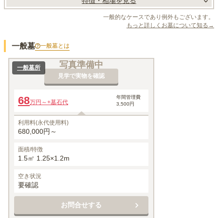
特徴・相場を見る
一般的なケースであり例外もございます。
もっと詳しくお墓について知る→
一般墓
一般墓
とは
写真準備中
一般墓所
見学で実物を確認
68
年間管理費
万円～
+墓石代
3,500円
利用料(永代使用料)
680,000円～
面積/特徴
1.5㎡ 1.25×1.2m
空き状況
要確認
お問合せする