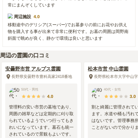
常にまんぞくしています
周辺施設
4.0
移動途中のデリシア(スーパー)でお墓参りの前にお花やお供え
物を購入する事が出来て非常に便利です。お墓の周囲は岡野南
斜面で眺めが良く、静かで環境は良いと思います
周辺の霊園の口コミ
安曇野市営 アルプス霊園
松本市営 中山霊園
長野県安曇野市豊科高家2418番地
長野県松本市大字中山字中山
50代
・
男性
40代
・
女性
4.0
3.0
管理料の安い市営の墓地であり、
割と綺麗に管理されて
周囲の雑草などは定期的に刈り取
ます。水道や桶も汚れ
られているようでいつ行ってもき
はないです。管理事務
れいになっています。墓石も統一
ことがないので分かり
されているので景観もよいです。