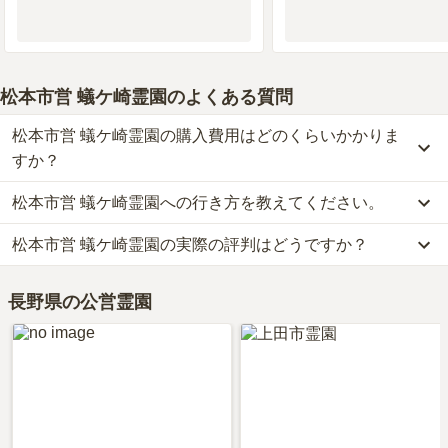
松本市営 蟻ケ崎霊園
のよくある質問
松本市営 蟻ケ崎霊園の購入費用はどのくらいかかりま
すか？
松本市営 蟻ケ崎霊園への行き方を教えてください。
松本市営 蟻ケ崎霊園では、一般墓が約16.1万円(墓石代別)からお求
めいただけます。
松本市営 蟻ケ崎霊園の実際の評判はどうですか？
公共交通機関の場合JR篠ノ井線「北松本」から徒歩18分です。
なお、松本市営 蟻ケ崎霊園がある長野県の相場は、一般墓が約31
詳しいルートや地図は、本ページの「地図・交通アクセス」欄をご
万円（墓石代別途）です。
当サイトに寄せられた総合評価は、3.8点です。特に設備・環境、
確認ください。
お墓は、価格が高いものがよい、安いものが悪い、という訳ではあ
長野県の公営霊園
周辺施設が高く評価されています。
りません。大切なのは、ご家族が心から納得し、安心してお参りで
利用者様からは「霊園の近くに商店があり、お花や線香を売ってい
きる場所を選ぶことです。
ます。閑静な住宅地の近くなので、落ち着いたレストランやランチ
で人気なお店があります。又近くに松本市では有名な公園があり、
春は桜がとてもきれいです。」といったお声をいただいておりま
す。