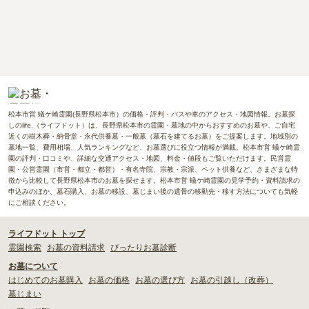
松本市営 蟻ケ崎霊園(長野県松本市）の価格・評判・バスや車のアクセス・地図情報。お墓探
しのlife.（ライフドット）は、長野県松本市の霊園・墓地の中からおすすめのお墓や、ご自宅
近くの樹木葬・納骨堂・永代供養墓・一般墓（墓石を建てるお墓）をご提案します。地域別の
墓地一覧、費用相場、人気ランキングなど、お墓選びに役立つ情報が満載。松本市営 蟻ケ崎霊
園の評判・口コミや、詳細な交通アクセス・地図、料金・値段もご覧いただけます。民営霊
園・公営霊園（市営・都立・都営）・有名寺院、宗教・宗派、ペット供養など、さまざまな特
徴から比較して長野県松本市のお墓を探せます。松本市営 蟻ケ崎霊園の見学予約・資料請求の
申込みのほか、墓石購入、お墓の移設、墓じまい後の遺骨の移動先・移す方法についても気軽
にご相談ください。
ライフドット トップ
霊園検索
お墓の資料請求
ぴったりお墓診断
お墓について
はじめてのお墓購入
お墓の価格
お墓の選び方
お墓の引越し（改葬）
墓じまい