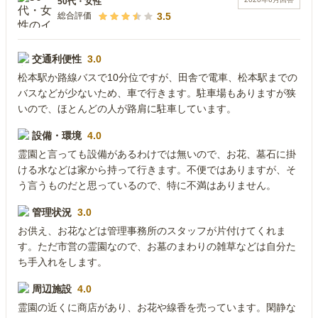
50代
・
女性
3.5
総合評価
交通利便性
3.0
松本駅か路線バスで10分位ですが、田舎で電車、松本駅までの
バスなどが少ないため、車で行きます。駐車場もありますが狭
いので、ほとんどの人が路肩に駐車しています。
設備・環境
4.0
霊園と言っても設備があるわけでは無いので、お花、墓石に掛
ける水などは家から持って行きます。不便ではありますが、そ
う言うものだと思っているので、特に不満はありません。
管理状況
3.0
お供え、お花などは管理事務所のスタッフが片付けてくれま
す。ただ市営の霊園なので、お墓のまわりの雑草などは自分た
ち手入れをします。
周辺施設
4.0
霊園の近くに商店があり、お花や線香を売っています。閑静な