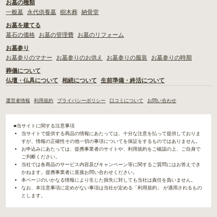
お墓の種類
一般墓
永代供養墓
樹木葬
納骨堂
お墓を建てる
墓石の価格
お墓の管理費
お墓のリフォーム
お墓参り
お墓参りのマナー
お墓参りのお供え
お墓参りの服装
お墓参りの時期
葬儀について
仏壇・仏具について
相続について
生前準備・終活について
運営者情報
利用規約
プライバシーポリシー
口コミについて
お問い合わせ
■当サイトに関する注意事項
当サイトで提供する商品の情報にあたっては、十分な注意を払って提供しておりま
すが、情報の正確性その他一切の事項についてを保証をするものではありません。
お申込みにあたっては、提携事業者のサイトや、利用規約をご確認の上、ご自身で
ご判断ください。
当社では各商品のサービス内容及びキャンペーン等に関するご質問にはお答えでき
かねます。提携事業者に直接お問い合わせください。
本ページのいかなる情報により生じた損失に対しても当社は責任を負いません。
なお、本注意事項に定めがない事項は当社が定める「利用規約」 が適用されるもの
とします。