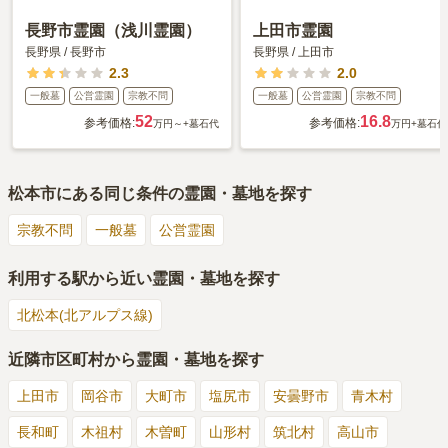
長野市霊園（浅川霊園）
上田市霊園
長野県
/
長野市
長野県
/
上田市
2.3
2.0
一般墓
公営霊園
宗教不問
一般墓
公営霊園
宗教不問
52
16.8
参考価格:
参考価格:
万円～
+墓石代
万円
+墓石代
松本市
にある同じ条件の霊園・墓地を探す
宗教不問
一般墓
公営霊園
利用する駅から近い霊園・墓地を探す
北松本(北アルプス線)
近隣市区町村から霊園・墓地を探す
上田市
岡谷市
大町市
塩尻市
安曇野市
青木村
長和町
木祖村
木曽町
山形村
筑北村
高山市