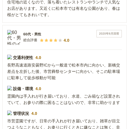
住宅地の近くなので、落ち着いたレストランやランチで人気な
お店があります。又近くに松本市では有名な公園があり、春は
桜がとてもきれいです。
2020年6月
回答
60代
・
男性
4.0
総合評価
交通利便性
4.0
長野高速道路安曇野ICから一般道で松本市内に向かい、新橋交
差点を左折した後、市営葬祭センターに向かい、そこの駐車場
に駐車して徒歩移動が可能
設備・環境
4.0
霊園内は手入れが行き届いており、水道、ごみ箱など設置され
ていて、お参りの際に困ることはないので、非常に助かります
管理状況
4.0
市営霊園ですが、日常の手入れが行き届いており、雑草が目立
つようなこともなく、お参りに行くときに嫌なことは無く、非