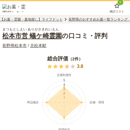
0
検討リスト
【お墓・霊園・墓地探し】ライフドット
長野県のおすすめお墓一覧ランキング
まつもとしえい ありがさきれいえん
松本市営 蟻ケ崎霊園
の口コミ・評判
長野県
松本市
/
北松本
駅
総合評価
（
2
件）
3.8