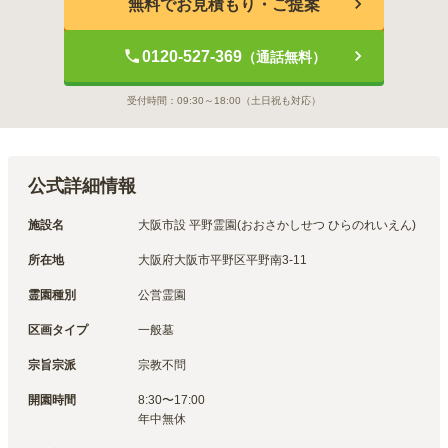
無料でお見積もり・ご提案
0120-527-369
（通話無料）
受付時間：
09:30～18:00
（土日祝も対応）
公式詳細情報
施設名
大阪市設 平野霊園(おおさかしせつ ひらのれいえん)
所在地
大阪府大阪市平野区平野南3-11
霊園種別
公営霊園
区画タイプ
一般墓
宗旨宗派
宗教不問
開園時間
8:30〜17:00
