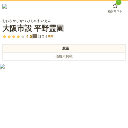
0
検討リスト
おおさかしせつ ひらのれいえん
大阪市設 平野霊園
4.0
口コミ
8
件
一般墓
価格未掲載