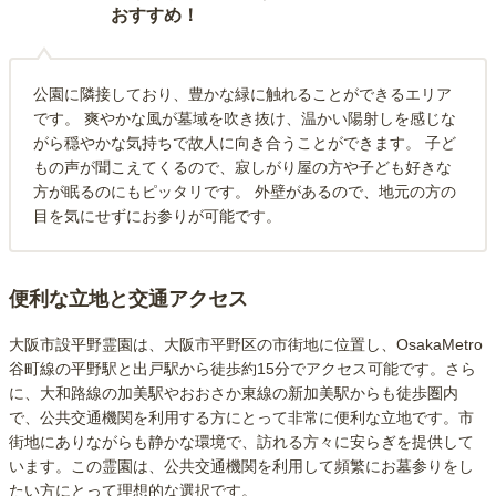
おすすめ！
公園に隣接しており、豊かな緑に触れることができるエリア
です。 爽やかな風が墓域を吹き抜け、温かい陽射しを感じな
がら穏やかな気持ちで故人に向き合うことができます。 子ど
もの声が聞こえてくるので、寂しがり屋の方や子ども好きな
方が眠るのにもピッタリです。 外壁があるので、地元の方の
目を気にせずにお参りが可能です。
便利な立地と交通アクセス
大阪市設平野霊園は、大阪市平野区の市街地に位置し、OsakaMetro
谷町線の平野駅と出戸駅から徒歩約15分でアクセス可能です。さら
に、大和路線の加美駅やおおさか東線の新加美駅からも徒歩圏内
で、公共交通機関を利用する方にとって非常に便利な立地です。市
街地にありながらも静かな環境で、訪れる方々に安らぎを提供して
います。この霊園は、公共交通機関を利用して頻繁にお墓参りをし
たい方にとって理想的な選択です。