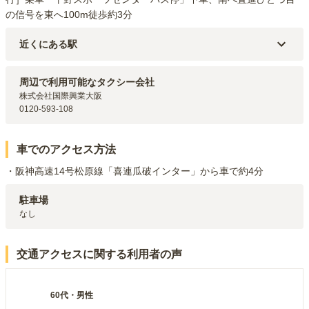
の信号を東へ100m徒歩約3分
近くにある駅
大阪メトロ谷町線
出戸
駅（
1.7km
）
大和路線
加美
駅（
2.1km
）
周辺で利用可能なタクシー会社
おおさか東線
新加美
駅（
2.4km
）
株式会社国際興業大阪

0120-593-108
車でのアクセス方法
・阪神高速14号松原線「喜連瓜破インター」から車で約4分
駐車場
なし
交通アクセスに関する利用者の声
60代
・
男性