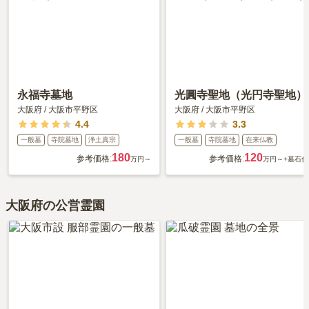
ます。
永福寺墓地
光圓寺聖地（光円寺聖地）
大阪府
/
大阪市平野区
大阪府
/
大阪市平野区
4.4
3.3
一般墓
寺院墓地
浄土真宗
一般墓
寺院墓地
在来仏教
180
120
参考価格:
参考価格:
万円～
万円～
+墓石代
大阪府の公営霊園