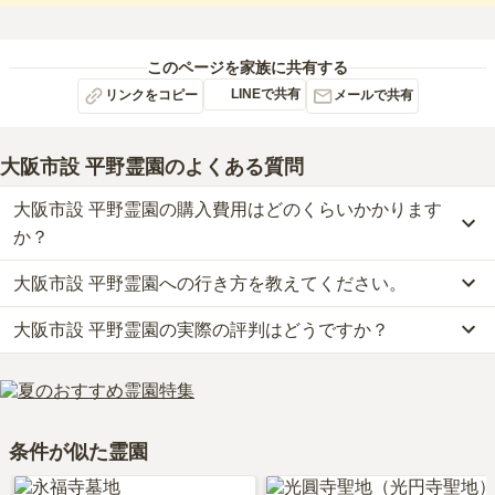
このページを家族に共有する
LINEで共有
リンクをコピー
メールで共有
大阪市設 平野霊園
のよくある質問
大阪市設 平野霊園の購入費用はどのくらいかかります
か？
大阪市設 平野霊園への行き方を教えてください。
大阪市設 平野霊園の現在の販売価格については現在調査中です。
お墓は、価格が高いものがよい、安いものが悪い、という訳ではあ
大阪市設 平野霊園の実際の評判はどうですか？
公共交通機関の場合、関西本線「加美駅」から徒歩約19分です。
りません。大切なのは、ご家族が心から納得し、安心してお参りで
車の場合、阪神高速14号松原線「喜連瓜破インター」から車で約4
きる場所を選ぶことです。
当サイトに寄せられた総合評価は、4.1点です。特に設備・環境、
分です。
管理状況、周辺施設が高く評価されています。
詳しいルートや地図は、本ページの「地図・交通アクセス」欄をご
利用者様からは「周辺には、お参りに関するもろもろのものが購入
確認ください。
条件が似た霊園
できるようなお店が並んでおり、購入しようと思えば、ほぼ何でも
そろっているように思っている。」といったお声をいただいており