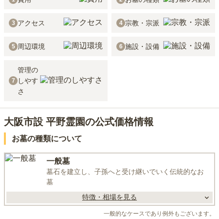
アクセス
宗教・宗派
3
4
周辺環境
施設・設備
5
6
管理の
しやす
7
さ
大阪市設 平野霊園の公式価格情報
お墓の種類について
一般墓
墓石を建立し、子孫へと受け継いでいく伝統的なお
墓
特徴・相場を見る
一般的なケースであり例外もございます。