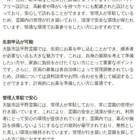
フリー設計は、高齢者や障がいを持つ方々にも配慮された設計とな
っており、安心して訪れることができます。管理人が常駐している
ため、霊園内の管理が行き届いており、清潔で安全な環境が保たれ
ています。快適な環境でお墓参りをしたい方におすすめです。
生前申込が可能
大阪市設平野霊園では、生前にお墓を申し込むことができ、継承者
が必要ない点も大きな魅力です。これは、自身の最期を考えて準備
したい方や、家族に負担をかけたくない方にとって重要なポイント
です。さらに、区画の募集は各自治体によって管理調整されている
ため、詳細については資料請求やお問い合わせを通じて確認するこ
とができます。計画的にお墓を準備したい方に最適です。
管理人常駐で安心
大阪市設平野霊園には、管理人が常駐しており、常に霊園の管理が
行き届いています。これにより、霊園の安全と清潔が保たれ、利用
者にとって安心の環境が提供されています。霊園内では、墓石や施
設を損傷しないようにするなどの規則が厳守されており、整然とし
た美しい環境が維持されています。管理が行き届いた霊園を探して
いる方に特におすすめです。