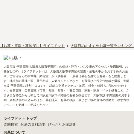
【お墓・霊園・墓地探し】ライフドット
大阪府のおすすめお墓一覧ランキング
大阪市設 平野霊園(大阪府大阪市平野区）の価格・評判・バスや車のアクセス・地図情報。お
墓探しのlife.（ライフドット）は、大阪府大阪市平野区の霊園・墓地の中からおすすめのお墓
や、ご自宅近くの樹木葬・納骨堂・永代供養墓・一般墓（墓石を建てるお墓）をご提案しま
す。地域別の墓地一覧、費用相場、人気ランキングなど、お墓選びに役立つ情報が満載。大阪
市設 平野霊園の評判・口コミや、詳細な交通アクセス・地図、料金・値段もご覧いただけま
す。民営霊園・公営霊園（市営・都立・都営）・有名寺院、宗教・宗派、ペット供養など、さ
まざまな特徴から比較して大阪府大阪市平野区のお墓を探せます。大阪市設 平野霊園の見学予
約・資料請求の申込みのほか、墓石購入、お墓の移設、墓じまい後の遺骨の移動先・移す方法
についても気軽にご相談ください。
ライフドット トップ
霊園検索
お墓の資料請求
ぴったりお墓診断
お墓について