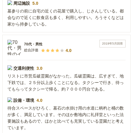
周辺施設
5.0
墓参りの前に自宅の近くの花屋で購入し、じさんしている。都
会なので近くに飲食店も多く、利用しやすい。ろうそくなどは
家から持参している。
2019年5月
回答
70代
・
男性
4.0
総合評価
交通利便性
3.0
リストに市営瓜破霊園がなかった。瓜破霊園は、広すぎて、地
下鉄では、２５分以上歩くことになる。タクシーで行き、待っ
てもらってタクシーで帰る。約７０００円台である。
設備・環境
4.0
待合スペースがひろく、墓石の水掛け用の水道に柄杓と桶の数
が多く、満足しています。そのほか敷地内に礼拝堂といった法
要施設もあるので、ほかと比べても充実している霊園だと考え
ています。