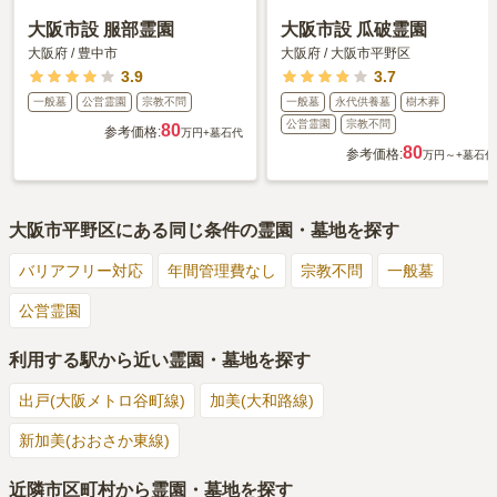
大阪市設 服部霊園
大阪市設 瓜破霊園
大阪府
/
豊中市
大阪府
/
大阪市平野区
3.9
3.7
一般墓
公営霊園
宗教不問
一般墓
永代供養墓
樹木葬
公営霊園
宗教不問
80
参考価格:
万円
+墓石代
80
参考価格:
万円～
+墓石代
大阪市平野区
にある同じ条件の霊園・墓地を探す
バリアフリー対応
年間管理費なし
宗教不問
一般墓
公営霊園
利用する駅から近い霊園・墓地を探す
出戸(大阪メトロ谷町線)
加美(大和路線)
新加美(おおさか東線)
近隣市区町村から霊園・墓地を探す