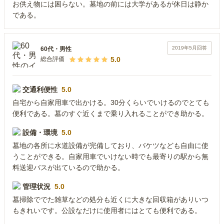
お供え物には困らない。墓地の前には大学があるが休日は静か
である。
2019年5月
回答
60代
・
男性
5.0
総合評価
交通利便性
5.0
自宅から自家用車で出かける。30分くらいでいけるのでとても
便利である。墓のすぐ近くまで乗り入れることができ助かる。
設備・環境
5.0
墓地の各所に水道設備が完備しており、バケツなども自由に使
うことができる。自家用車でいけない時でも最寄りの駅から無
料送迎バスが出ているので助かる。
管理状況
5.0
墓掃除ででた雑草などの処分も近くに大きな回収箱がありいつ
もきれいです。公設なだけに使用者にはとても便利である。