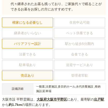
代々継承されたお墓も残っており、ご家族代々で眠ることが
できるお墓をお探しの方におすすめです。
檀家になる必要なし
生前申込可能
継承者がいらない
ペット供養できる
バリアフリー設計
駅から徒歩5分圏内
法要できる
会食できる
駐車場あり
送迎サービスあり
売店あり
管理者常駐
一般墓,法要施設,多目的ホール,永代供養施設 ,奉納
設備詳細
施設,駐車場
大阪市設 平野霊園
は、
大阪府
大阪市平野区
にあり
、最寄駅の
出戸
駅
から
約
1.7km
の場所にあり
ます。