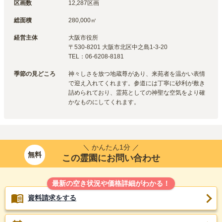
区画数
12,287区画
総面積
280,000㎡
経営主体
大阪市
役所
〒
530-8201
大阪市北区中之島1-3-20
TEL：
06-6208-8181
季節の見どころ
神々しさを放つ地蔵尊があり、来苑者を温かい表情
で迎え入れてくれます。参道には丁寧に砂利が敷き
詰められており、霊苑としての神聖な空気をより確
かなものにしてくれます。
＼ かんたん1分 ／
無料
この霊園にお問い合わせ
最新の空き状況や価格詳細がわかる！
資料請求をする