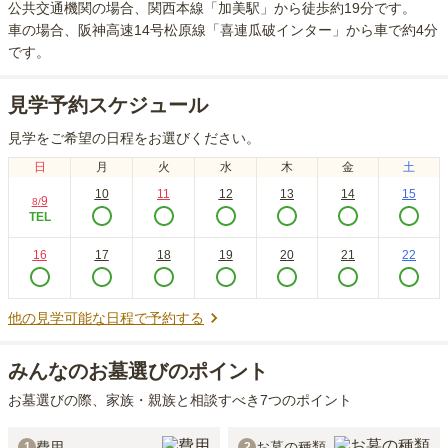
公共交通機関の場合
、関西本線「加美駅」から徒歩約19分
です。
車の場合
、阪神高速14号松原線「喜連瓜破インター」から車で約4分
です。
見学予約スケジュール
見学をご希望の日程をお選びください。
日
月
火
水
木
金
土
10
11
12
13
14
15
9
8
/
TEL
16
17
18
19
20
21
22
他の見学可能な日程で予約する
みんなのお墓選びのポイント
お墓選びの際、家族・親族と相談すべき7つのポイント
費用
お墓の種類
1
2