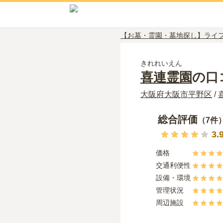
【お墓・霊園・墓地探し】ライ
きれれいえん
喜連霊園
の口
大阪府
大阪市平野区
/
総合評価
（
7
件
3.
価格
交通利便性
設備・環境
管理状況
周辺施設