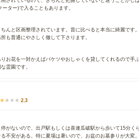
区画されているので、きちんと把握していないと迷うことがし
クーター)で入ることもあります。
きちんと区画整理されています。昔に比べると本当に綺麗です
務所も普通にやさしく徹して下さります。
ありお花を一対かえばバケツやおしゃくを貸してくれるので手
利な霊園です。
2.3
ス停がないので、出戸駅もしくは喜連瓜破駅から歩いて15分く
なる不安がある。特に夏場は暑いので、お盆のお墓参りが大変