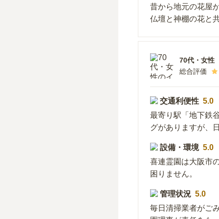
昔から地元の花屋
仏壇と神棚の花と
70代
・
女性
総合評価
交通利便性
5.0
最寄り駅「地下鉄
グがありますが、
設備・環境
5.0
喜連霊園は大阪市
困りません。
管理状況
5.0
毎日清掃業者がご