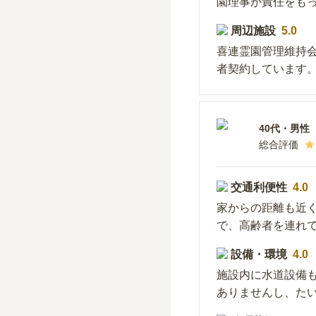
園理事が責任をも
周辺施設
5.0
喜連霊園管理維持
者契約しています
40代
・
男性
総合評価
交通利便性
4.0
家からの距離も近
で、高齢者を連れ
設備・環境
4.0
施設内に水道設備
ありませんし、た