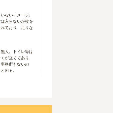
ていないイメージ。
すは入らないが杖を
られており、足りな
は無人。トイレ等は
そくが立ててあり、
。事務所もないの
いと困る。
スーパーやお墓への
分くらいのところに
出し弁当が必要にな