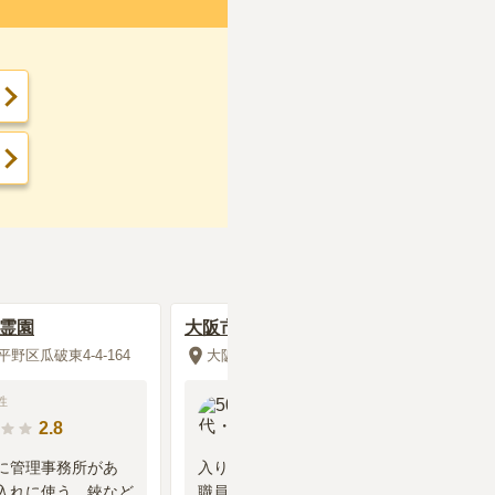
2018年11月
回答
要がある、路上駐車
人にとっては歩きに
破霊園
大阪市設 瓜破霊園
野区瓜破東4-4-164
大阪府大阪市平野区瓜破東4-4-164
は無く手ぶらでの墓
性
50代
・
女性
2.8
3.8
に管理事務所があ
入り口に管理事務所があります。
入れに使う、鋏など
職員のかたは、公務員さんの定年