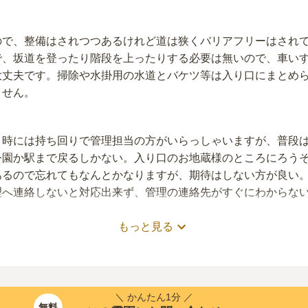
ので、整備はされつつあるけれど道は狭くバリアフリーはされ
で、坂道を登ったり階段を上ったりする必要は無いので、車い
大丈夫です。掃除や水掛用の水道とバケツ等は入り口にまとめ
ません。
ト時には持ち回りで管理担当の方がいらっしゃいますが、普段
公園か駅まで戻るしかない。入り口のお地蔵様のところにろう
あるので忘れてもなんとかなりますが、期待はしない方が良い
理へ連絡しないと対応出来ず、管理の連絡先がすぐにわからな
もっと見る
なので、花屋や食事処、お供え物の購入は先に最寄り駅にある
花屋などで先に買っておかなければならない。お墓から歩いて5
、法事の時などに使えるばしょではないので、家まで帰って仕
＼ かんたん1分 ／
無料