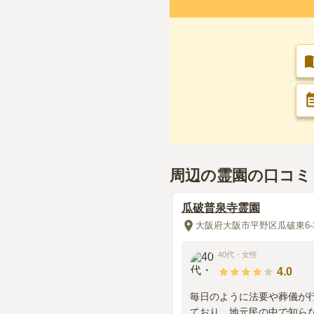
50代
・
男性
総合評価
交通利便性
4.0
自家用車で近隣の
は駐車禁止なので
設備・環境
3.0
周辺の霊園の口コミ
霊園自体が狭く、
くいところがある
瓜破普泉寺霊園
大阪府大阪市平野区瓜破東6-3
管理状況
3.0
住宅地のなかにあ
40代
・
女性
4.0
参りはいけない。
毎日のように法要や葬儀が
周辺施設
3.0
ており、地元民の中で知ら