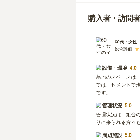
購入者・訪問
60代
・
女性
総合評価
設備・環境
4.0
墓地のスペースは
では、セメントで
です。
管理状況
5.0
管理状況は、組合
りに来られる方々
周辺施設
5.0