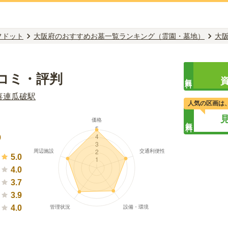
フドット
大阪府のおすすめお墓一覧ランキング（霊園・墓地）
大
コミ・評判
無料
喜連瓜破
駅
人気の区画は
無料
）
9
5.0
4.0
3.7
3.9
4.0