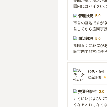
霊園が広く場所が
園内にはバイク(ス
管理状況
5.0
市営の墓地ですが
営してから霊園事
周辺施設
5.0
霊園近くに花屋が
阪市内で非常に便
30代
・
女性
総合評価
交通利便性
2.0
近くに駅およびバ
くなると行けなく