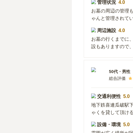
管理状況
4.0
お墓の周辺の管理
ゃんと管理されて
周辺施設
4.0
お墓の行くまでに
設もありますので
50代
・
男性
総合評価
交通利便性
5.0
地下鉄喜連瓜破駅
ゃくを貸して頂け
設備・環境
5.0