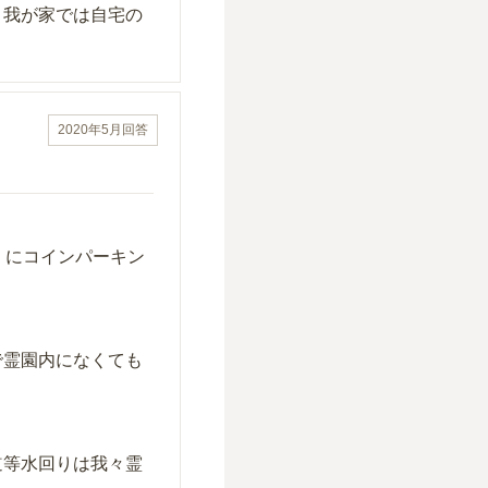
、我が家では自宅の
2020年5月
回答
くにコインパーキン
で霊園内になくても
道等水回りは我々霊