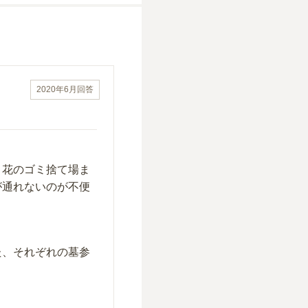
2020年6月
回答
、花のゴミ捨て場ま
が通れないのが不便
た、それぞれの墓参