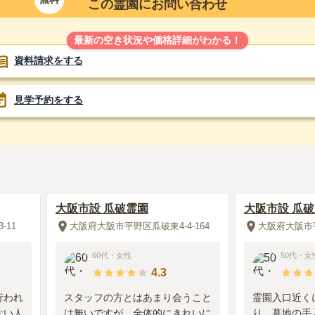
この霊園にお問い合わせ
最新の空き状況や価格詳細がわかる！
3.3
資料請求をする
見学予約をする
コインパーキングで駐車するが台数が少ないので何件か回る必
すぐに摘発される
墓石の間も極端に狭いところもあり足元が段があり、足の悪い
大阪市設 瓜破霊園
大阪市設 瓜
-11
大阪府大阪市平野区瓜破東4-4-164
大阪府大阪市平
るので、敷地が狭いからある程度は手入れされた状態。事務所
60代
・
女性
50代
・
女
4.3
行われ
スタッフの方とはあまり会うこと
霊園入口近く
ない人
は無いですが、全体的にきれいに
り、墓地の手