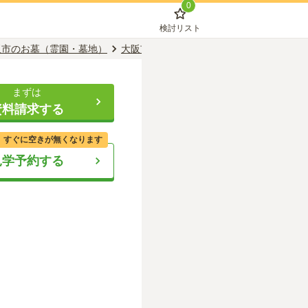
0
検討リスト
阪市のお墓（霊園・墓地）
大阪市平野区のお墓（霊園・墓地）
喜連
まずは
資料請求する
、すぐに空きが無くなります
見学予約する