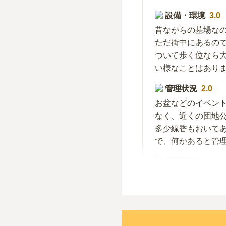
設備・環境
3.0
昔ながらの墓場な
ただ街中にあるの
ついて歩く位なら
い様なことはあり
管理状況
2.0
お盆などのイベン
なく、近くの団地
多少線香もおいて
で、何かあると管
周辺施設
2.0
周りは団地ばかり
道と反対側にある
大衆食堂があるが
る。