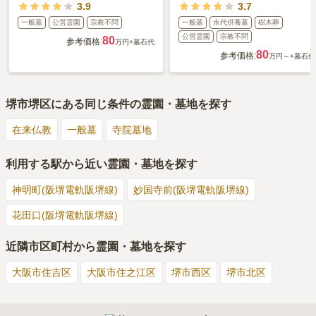
3.9
3.7
一般墓
公営霊園
宗教不問
一般墓
永代供養墓
樹木葬
公営霊園
宗教不問
80
参考価格:
万円
+墓石代
80
参考価格:
万円～
+墓石代
堺市堺区
にある同じ条件の霊園・墓地を探す
在来仏教
一般墓
寺院墓地
利用する駅から近い霊園・墓地を探す
神明町(阪堺電軌阪堺線)
妙国寺前(阪堺電軌阪堺線)
花田口(阪堺電軌阪堺線)
近隣市区町村から霊園・墓地を探す
大阪市住吉区
大阪市住之江区
堺市西区
堺市北区