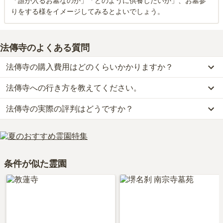
「誰が入るお墓なのか」「どのように供養したいか」、お墓参
りをする様をイメージしてみるとよいでしょう。
法傳寺
のよくある質問
法傳寺の購入費用はどのくらいかかりますか？
法傳寺への行き方を教えてください。
法傳寺では、一般墓が約150万円(墓石代別)からお求めいただけま
す。
法傳寺の実際の評判はどうですか？
公共交通機関の場合、阪堺電軌阪堺線「妙国寺前駅」から徒歩約5
なお、法傳寺がある大阪府の相場は、一般墓が約108万円（墓石代
分です。
別途）です。
法傳寺の口コミはまだ投稿されておりません。
車の場合、阪神高速境線「堺インター」から車で約4分です。
お墓は、価格が高いものがよい、安いものが悪い、という訳ではあ
口コミはあくまで一つの目安です。資料請求や現地見学を通して、
詳しいルートや地図は、本ページの「地図・交通アクセス」欄をご
りません。大切なのは、ご家族が心から納得し、安心してお参りで
ご自身の目で雰囲気を確認してみることをおすすめします。
確認ください。
きる場所を選ぶことです。
条件が似た霊園