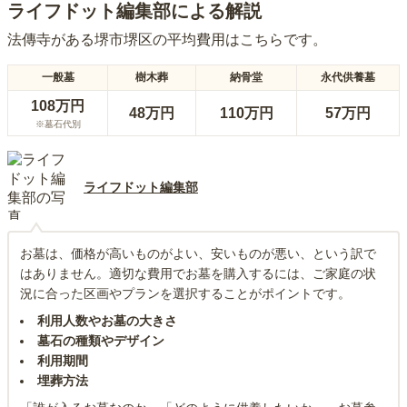
ライフドット編集部による解説
法傳寺
がある
堺市堺区
の平均費用はこちらです。
一般墓
樹木葬
納骨堂
永代供養墓
108万円
48万円
110万円
57万円
※墓石代別
ライフドット編集部
お墓は、価格が高いものがよい、安いものが悪い、という訳で
はありません。適切な費用でお墓を購入するには、ご家庭の状
況に合った区画やプランを選択することがポイントです。
利用人数やお墓の大きさ
墓石の種類やデザイン
利用期間
埋葬方法