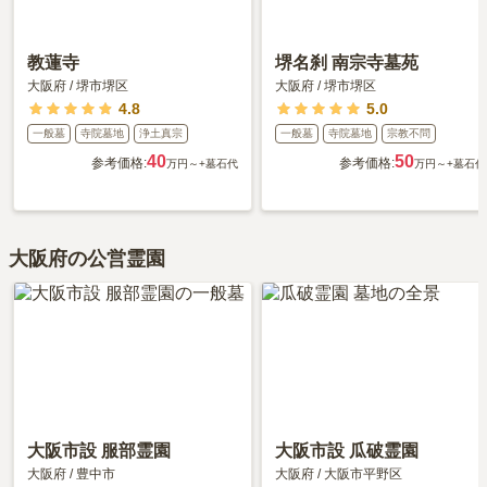
教蓮寺
堺名刹 南宗寺墓苑
大阪府
/
堺市堺区
大阪府
/
堺市堺区
4.8
5.0
一般墓
寺院墓地
浄土真宗
一般墓
寺院墓地
宗教不問
40
50
参考価格:
参考価格:
万円～
+墓石代
万円～
+墓石代
大阪府の公営霊園
大阪市設 服部霊園
大阪市設 瓜破霊園
大阪府
/
豊中市
大阪府
/
大阪市平野区