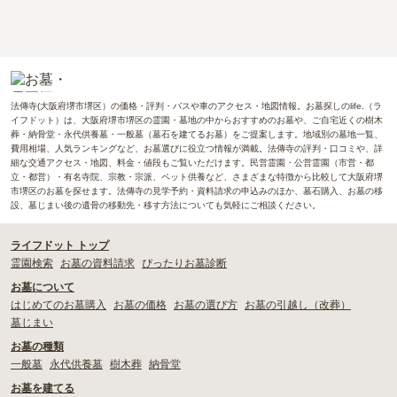
法傳寺(大阪府堺市堺区）の価格・評判・バスや車のアクセス・地図情報。お墓探しのlife.（ラ
イフドット）は、大阪府堺市堺区の霊園・墓地の中からおすすめのお墓や、ご自宅近くの樹木
葬・納骨堂・永代供養墓・一般墓（墓石を建てるお墓）をご提案します。地域別の墓地一覧、
費用相場、人気ランキングなど、お墓選びに役立つ情報が満載。法傳寺の評判・口コミや、詳
細な交通アクセス・地図、料金・値段もご覧いただけます。民営霊園・公営霊園（市営・都
立・都営）・有名寺院、宗教・宗派、ペット供養など、さまざまな特徴から比較して大阪府堺
市堺区のお墓を探せます。法傳寺の見学予約・資料請求の申込みのほか、墓石購入、お墓の移
設、墓じまい後の遺骨の移動先・移す方法についても気軽にご相談ください。
ライフドット トップ
霊園検索
お墓の資料請求
ぴったりお墓診断
お墓について
はじめてのお墓購入
お墓の価格
お墓の選び方
お墓の引越し（改葬）
墓じまい
お墓の種類
一般墓
永代供養墓
樹木葬
納骨堂
お墓を建てる