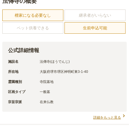
法傳寺の概要
檀家になる必要なし
継承者がいらない
ペット供養できる
生前申込可能
公式詳細情報
施設名
法傳寺(ほうでんじ)
所在地
大阪府堺市堺区神明町東3-1-40
霊園種別
寺院墓地
区画タイプ
一般墓
宗旨宗派
在来仏教
詳細をもっと見る