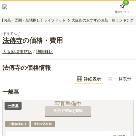
0
検討リスト
【お墓・霊園・墓地探し】ライフドット
大阪府のおすすめお墓一覧ランキング
ほうでんじ
法傳寺
の価格・費用
大阪府
堺市堺区
/
神明町
駅
法傳寺の価格情報
詳細表示
一覧表示
一般墓
写真準備中
一般墓
見学で実物を確認
ご家族様向け
生前申込可能