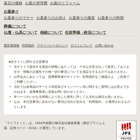
墓石の価格
お墓の管理費
お墓のリフォーム
お墓参り
お墓参りのマナー
お墓参りのお供え
お墓参りの服装
お墓参りの時期
葬儀について
仏壇・仏具について
相続について
生前準備・終活について
運営者情報
利用規約
プライバシーポリシー
口コミについて
お問い合わせ
■当サイトに関する注意事項
当サイトで提供する商品の情報にあたっては、十分な注意を払って提供しておりま
すが、情報の正確性その他一切の事項についてを保証をするものではありません。
お申込みにあたっては、提携事業者のサイトや、利用規約をご確認の上、ご自身で
ご判断ください。
当社では各商品のサービス内容及びキャンペーン等に関するご質問にはお答えでき
かねます。提携事業者に直接お問い合わせください。
本ページのいかなる情報により生じた損失に対しても当社は責任を負いません。
なお、本注意事項に定めがない事項は当社が定める「利用規約」 が適用されるもの
とします。
「ライフドット」は、1984年創業の株式会社鎌倉新書（東証プライム上
場、証券コード：6184）が運営しています。