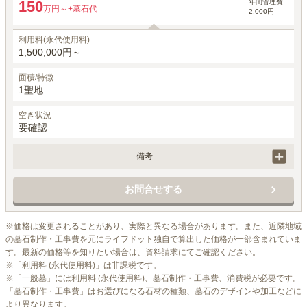
年間管理費
150
万円～
+墓石代
2,000円
利用料(永代使用料)
1,500,000円～
面積/特徴
1聖地
空き状況
要確認
備考
永代使用料は区画によって異なります。
お問合せする
※価格は変更されることがあり、実際と異なる場合があります。また、近隣地域
の墓石制作・工事費を元にライフドット独自で算出した価格が一部含まれていま
す。最新の価格等を知りたい場合は、資料請求にてご確認ください。

※「利用料 (永代使用料)」は非課税です。

※「一般墓」には利用料 (永代使用料)、墓石制作・工事費、消費税が必要です。
「墓石制作・工事費」はお選びになる石材の種類、墓石のデザインや加工などに
より異なります。