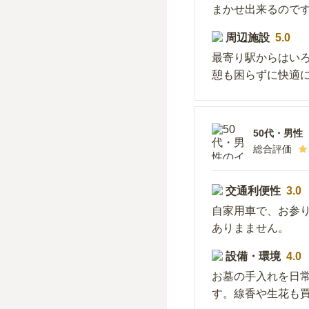
まかせ出来るので
周辺施設
5.0
最寄り駅からはい
憩も困らずに快適
50代
・
男性
総合評価
交通利便性
3.0
自家用車で、お参
ありまません。
設備・環境
4.0
お墓の手入れを日
す。線香や生花も