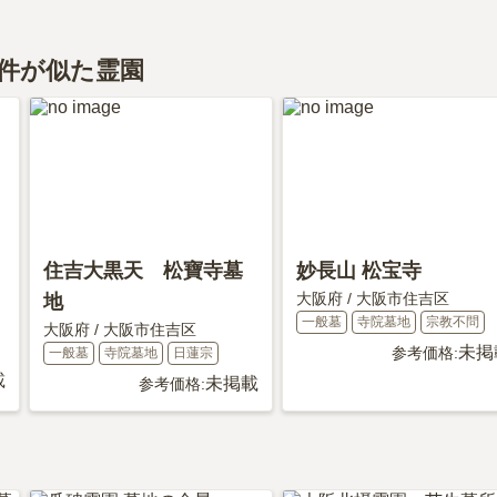
ズガーデンは永代供養に対応しています。
デンがある大阪府の樹木葬の相場価格は、約48万円です。
となっております。
知りたい方は『
樹木葬とは？費用相場・メリット＆デメリット
デンがある大阪府の永代供養墓の相場価格は、約14万円です。
件が似た霊園
く知りたい方は『
永代供養墓をわかりやすく解説！
』をご覧く
住吉大黒天 松寶寺墓
妙長山 松宝寺
大阪府
/
大阪市住吉区
地
一般墓
寺院墓地
宗教不問
大阪府
/
大阪市住吉区
未掲
参考価格:
一般墓
寺院墓地
日蓮宗
載
未掲載
参考価格: