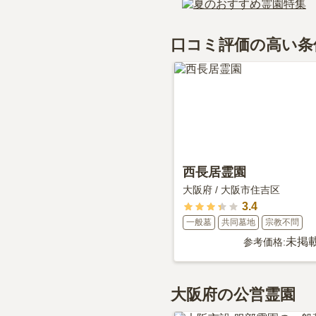
はい、太平寺サンライ
太平寺サンライズガー
費用は、約3万円から
樹木葬
について詳しく
太平寺サンライズガー
覧ください。
口コミ評価の高い条
永代供養について詳し
西長居霊園
大阪府
/
大阪市住吉区
3.4
一般墓
共同墓地
宗教不問
未掲
参考価格:
大阪府の公営霊園