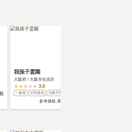
・仕組みを解説
』をご
ださい。
我孫子霊園
山之内霊園
大阪府
/
大阪市住吉区
大阪府
/
大阪市住吉区
3.0
4.8
一般墓
共同墓地
宗教不問
一般墓
共同墓地
宗教不問
載
未掲載
未
参考価格:
参考価格: