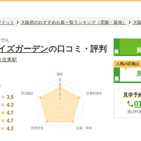
フドット
大阪府のおすすめお墓一覧ランキング（霊園・墓地）
大
ーでん
イズガーデン
の口コミ・評判
無料
住吉東
駅
人気の区画は
無料
）
4
見学予
3.5
0
4.3
通話料無
4.7
4.7
4.3