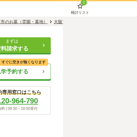
0
検討リスト
阪市のお墓（霊園・墓地）
大阪市住吉区のお墓（霊園・墓地）
住吉
まずは
資料請求する
、すぐに空きが無くなります
見学予約する
約専用窓口はこちら
120-964-790
料 |
09:30～18:00
受付