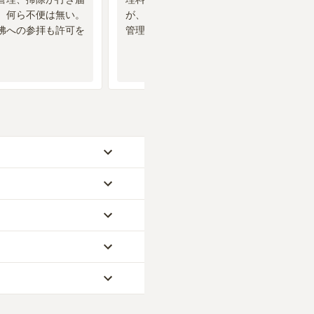
、何ら不便は無い。
が、今はそれがなくなり、個人で
佛への参拝も許可を
管理清掃をしている。
万円から、永代供養墓が
別途）、樹木葬が約48
価されています。
のは、ご家族が心から
す。スーパーマーケッ