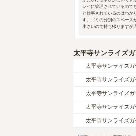
レイに管理されているので
と仕事されているのはわか
す。ゴミの分別のスペース
小さいので持ち帰りますが
て欲しいと思っています。
太平寺サンライズガ
太平寺サンライズガ
太平寺サンライズガ
太平寺サンライズガーデ
約3万円からお求めい
太平寺サンライズガ
公共交通機関の場合、南
なお、太平寺サンライ
車の場合、阪神6号大
万円、永代供養墓が約
太平寺サンライズガ
当サイトに寄せられた
詳しいルートや地図は
お墓は、価格が高いも
利用者様からは「商店
太平寺サンライズガ
納得し、安心してお参
はい、太平寺サンライ
トも近くにあり、不便
費用は、約48万円か