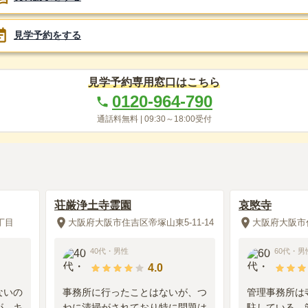
見学予約をする
見学予約専用窓口はこちら
0120-964-790
通話料無料 |
09:30～18:00
受付
荘厳浄土寺霊園
哀愍寺
丁目
大阪府大阪市住吉区帝塚山東5-11-14
大阪府大阪市住
40代
・
男性
60代
・
男
4.0
ないの
事務所に行ったことはないが、つ
管理事務所は
が、キ
ねに清掃がされており特に問題は
駐している。