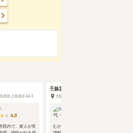
千躰霊園
吉区上住吉2-14-3
大阪府大阪市住吉区千躰1-4
性
70代
・
男性
4.0
3.5
寺院内で、家人が常
むかしは管理組合があり、安い管
管理、掃除が行き届
理料で掃除などをしてくれていた