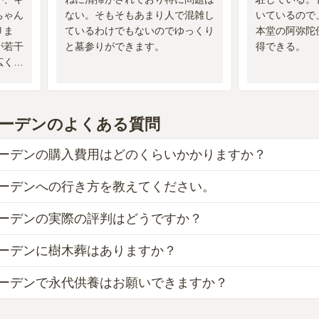
ちゃん
ない。そもそもあまり人で混雑し
いているので
りま
ているわけでもないのでゆっくり
本堂の阿弥陀
が若干
と墓参りができます。
得できる。
広くし
ーデン
のよくある質問
ーデンの購入費用はどのくらいかかりますか？
ーデンへの行き方を教えてください。
ンでは、一般墓が約68万円(墓石代別)から、樹木葬が約48
ただけます。
ーデンの実際の評判はどうですか？
海高野線「住吉東駅」から 徒歩約5分（423m）です。
ズガーデンがある大阪府の相場は、一般墓が約90万円（墓石代
和川線「三宅西インター」から車で約7分です。
14万円です。
ーデンに樹木葬はありますか？
総合評価は、4.4点です。特に設備・環境、管理状況が高く評
、本ページの「地図・交通アクセス」欄をご確認ください。
のがよい、安いものが悪い、という訳ではありません。大切な
街が近くにあっていつでもお花は、買えて便利な場所にありま
ーデンで永代供養はお願いできますか？
りできる場所を選ぶことです。
ズガーデンには1種類の樹木葬がございます。
は、感じません。」といったお声をいただいております。
らとなっております。