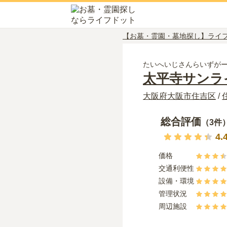
【お墓・霊園・墓地探し】ライ
たいへいじさんらいずが
太平寺サンラ
大阪府
大阪市住吉区
/
総合評価
（
3
件
4.
価格
交通利便性
設備・環境
管理状況
周辺施設