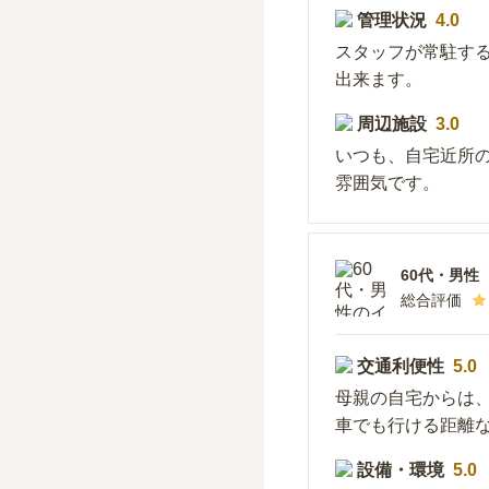
管理状況
4.0
スタッフが常駐す
出来ます。
周辺施設
3.0
いつも、自宅近所
雰囲気です。
60代
・
男性
総合評価
交通利便性
5.0
母親の自宅からは、
車でも行ける距離
設備・環境
5.0