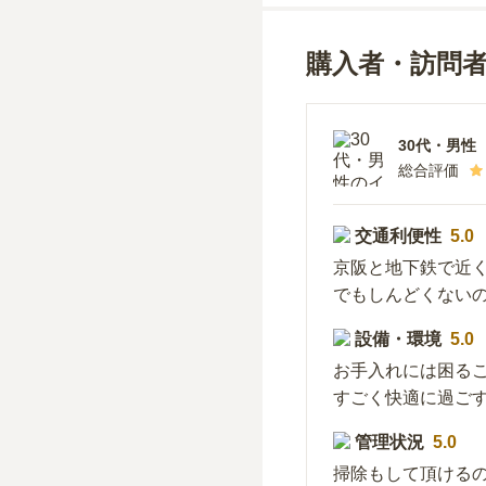
購入者・訪問
30代
・
男性
総合評価
交通利便性
5.0
京阪と地下鉄で近
でもしんどくない
設備・環境
5.0
お手入れには困る
すごく快適に過ご
管理状況
5.0
掃除もして頂ける