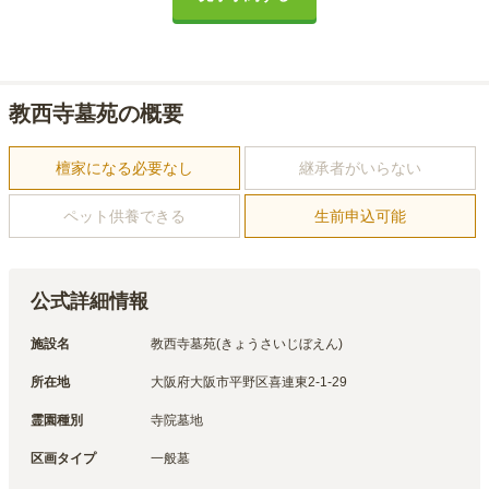
教西寺墓苑の概要
檀家になる必要なし
継承者がいらない
ペット供養できる
生前申込可能
公式詳細情報
施設名
教西寺墓苑(きょうさいじぼえん)
所在地
大阪府大阪市平野区喜連東2-1-29
霊園種別
寺院墓地
区画タイプ
一般墓