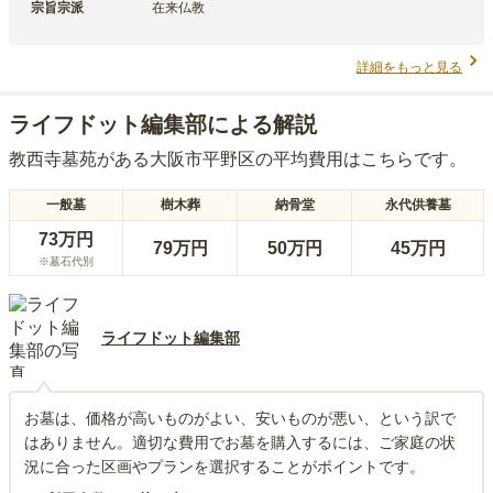
宗旨宗派
在来仏教
詳細をもっと見る
ライフドット編集部による解説
教西寺墓苑
がある
大阪市平野区
の平均費用はこちらです。
一般墓
樹木葬
納骨堂
永代供養墓
73万円
79万円
50万円
45万円
※墓石代別
ライフドット編集部
お墓は、価格が高いものがよい、安いものが悪い、という訳で
はありません。適切な費用でお墓を購入するには、ご家庭の状
況に合った区画やプランを選択することがポイントです。