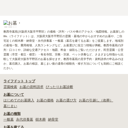
教西寺墓苑(大阪府大阪市平野区）の価格・評判・バスや車のアクセス・地図情報。お墓探しの
life.（ライフドット）は、大阪府大阪市平野区の霊園・墓地の中からおすすめのお墓や、ご自
宅近くの樹木葬・納骨堂・永代供養墓・一般墓（墓石を建てるお墓）をご提案します。地域別
の墓地一覧、費用相場、人気ランキングなど、お墓選びに役立つ情報が満載。教西寺墓苑の評
判・口コミや、詳細な交通アクセス・地図、料金・値段もご覧いただけます。民営霊園・公営
霊園（市営・都立・都営）・有名寺院、宗教・宗派、ペット供養など、さまざまな特徴から比
較して大阪府大阪市平野区のお墓を探せます。教西寺墓苑の見学予約・資料請求の申込みのほ
か、墓石購入、お墓の移設、墓じまい後の遺骨の移動先・移す方法についても気軽にご相談く
ださい。
ライフドット トップ
霊園検索
お墓の資料請求
ぴったりお墓診断
お墓について
はじめてのお墓購入
お墓の価格
お墓の選び方
お墓の引越し（改葬）
墓じまい
お墓の種類
一般墓
永代供養墓
樹木葬
納骨堂
お墓を建てる