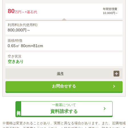
年間管理費
80
万円～
+墓石代
10,000円～
利用料(永代使用料)
800,000円～
面積/特徴
0.65㎡ 80cm×81cm
空き状況
空きあり
備考
年間管理料は、2区画以上の場合、1万円×区画数となります。
お問合せする
一般墓
について
無料
資料請求する
※価格は変更されることがあり、実際と異なる場合があります。また、近隣地域