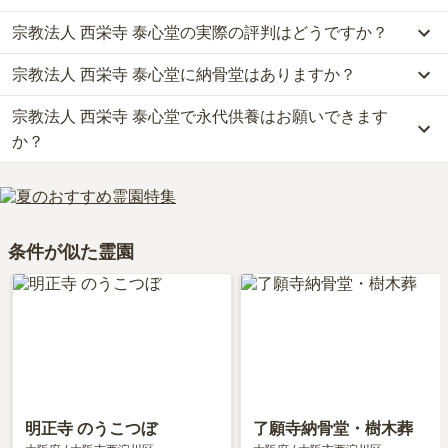
けます。
宗教法人 西栄寺 泰心堂の実際の評判はどうですか？
公共交通機関の場合、JR東西線「御幣島駅」から徒歩約2分です。
なお、宗教法人 西栄寺 泰心堂がある大阪府の相場は、納骨堂が約
車の場合、阪神高速3号「大和田」「姫島」各出口から車で約5分で
45万円です。
宗教法人 西栄寺 泰心堂に納骨堂はありますか？
当サイトに寄せられた総合評価は、4.1点です。特に周辺施設が高
す。
お墓は、価格が高いものがよい、安いものが悪い、という訳ではあ
く評価されています。
詳しいルートや地図は、本ページの「地図・交通アクセス」欄をご
りません。大切なのは、ご家族が心から納得し、安心してお参りで
宗教法人 西栄寺 泰心堂で永代供養はお願いできます
はい、宗教法人 西栄寺 泰心堂には2種類の納骨堂がございます。
利用者様からは「周辺にスーパーはあるが、参拝部屋でのお参りな
確認ください。
きる場所を選ぶことです。
費用は、約25万円からとなっております。
か？
のでお花を買って行く必要がないように思う。」といったお声をい
宗教法人 西栄寺 泰心堂がある大阪府の納骨堂の相場価格は、約45
ただいております。
万円です。
はい、宗教法人 西栄寺 泰心堂は永代供養に対応しています。
納骨堂
について詳しく知りたい方は『
納骨堂とは？お墓との違い・
費用は、約25万円からとなっております。
費用・デメリットを解説！
』をご覧ください。
永代供養について詳しく知りたい方は『
永代供養墓をわかりやすく
条件が似た霊園
解説！
』をご覧ください。
明正寺 のうこつぼ
了願寺納骨堂・樹木葬