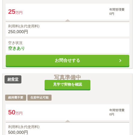
年間管理費
25
万円
0円
利用料(永代使用料)
250,000円
空き状況
空きあり
お問合せする
写真準備中
納骨堂
見学で実物を確認
維持費不要
生前申込可能
年間管理費
50
万円
0円
利用料(永代使用料)
500,000円