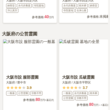
大阪府
/
大阪市西淀川区
大阪府
/
大阪市西淀川区
納骨堂
永代供養墓
寺院墓地
永代供養墓
樹木葬
納骨堂
浄土真宗
寺院墓地
在来仏教
未掲載
40
参考価格:
参考価格:
万円
大阪府の公営霊園
大阪市設 服部霊園
大阪市設 瓜破霊園
大阪府
/
豊中市
大阪府
/
大阪市平野区
3.9
3.7
一般墓
公営霊園
宗教不問
一般墓
永代供養墓
樹木葬
公営霊園
宗教不問
80
参考価格:
万円
+墓石代
80
参考価格:
万円～
+墓石代