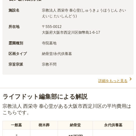
施設名
宗教法人 西栄寺 泰心堂(しゅうきょうほうじん さい
えいじ たいしんどう)
所在地
〒
555-0012
大阪府大阪市西淀川区御幣島1-6-17
霊園種別
寺院墓地
区画タイプ
納骨堂/永代供養墓
宗旨宗派
宗教不問
詳細をもっと見る
ライフドット編集部による解説
宗教法人 西栄寺 泰心堂
がある
大阪市西淀川区
の平均費用は
こちらです。
一般墓
樹木葬
納骨堂
永代供養墓
-