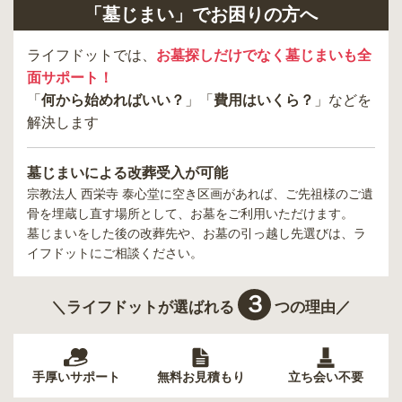
「墓じまい」でお困りの方へ
ライフドットでは、
お墓探しだけでなく墓じまいも全
面サポート！
「
何から始めればいい？
」「
費用はいくら？
」などを
解決します
墓じまいによる改葬受入が可能
宗教法人 西栄寺 泰心堂
に空き区画があれば、ご先祖様のご遺
骨を埋蔵し直す場所として、お墓をご利用いただけます。
墓じまいをした後の改葬先や、お墓の引っ越し先選びは、ラ
イフドットにご相談ください。
３
＼ライフドットが選ばれる
つの理由／
手厚いサポート
無料お見積もり
立ち会い不要