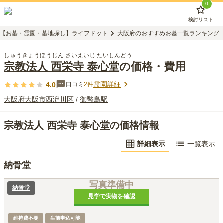
0
検討リスト
【お墓・霊園・墓地探し】ライフドット
大阪府のおすすめお墓一覧ランキング
しゅうきょうほうじん さいえいじ たいしんどう
宗教法人 西栄寺 泰心堂
の価格・費用
霊園詳細
4.0
口コミ
2
件
大阪府
大阪市西淀川区
/
御幣島
駅
宗教法人 西栄寺 泰心堂の価格情報
詳細表示
一覧表示
納骨堂
写真準備中
納骨堂
見学で実物を確認
維持費不要
生前申込可能