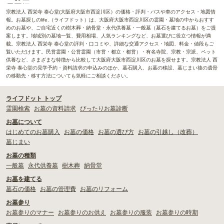
宗教法人 西栄寺 泰心堂(大阪府大阪市西淀川区）の価格・評判・バスや車のアクセス・地図情
報。お墓探しのlife.（ライフドット）は、大阪府大阪市西淀川区の霊園・墓地の中からおすす
めのお墓や、ご自宅近くの樹木葬・納骨堂・永代供養墓・一般墓（墓石を建てるお墓）をご提
案します。地域別の墓地一覧、費用相場、人気ランキングなど、お墓選びに役立つ情報が満
載。宗教法人 西栄寺 泰心堂の評判・口コミや、詳細な交通アクセス・地図、料金・値段もご
覧いただけます。民営霊園・公営霊園（市営・都立・都営）・有名寺院、宗教・宗派、ペット
供養など、さまざまな特徴から比較して大阪府大阪市西淀川区のお墓を探せます。宗教法人 西
栄寺 泰心堂の見学予約・資料請求の申込みのほか、墓石購入、お墓の移設、墓じまい後の遺骨
の移動先・移す方法についても気軽にご相談ください。
ライフドット トップ
霊園検索
お墓の資料請求
ぴったりお墓診断
お墓について
はじめてのお墓購入
お墓の価格
お墓の選び方
お墓の引越し（改葬）
墓じまい
お墓の種類
一般墓
永代供養墓
樹木葬
納骨堂
お墓を建てる
墓石の価格
お墓の管理費
お墓のリフォーム
お墓参り
お墓参りのマナー
お墓参りのお供え
お墓参りの服装
お墓参りの時期