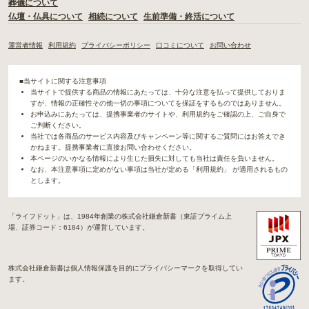
葬儀について
仏壇・仏具について
相続について
生前準備・終活について
運営者情報
利用規約
プライバシーポリシー
口コミについて
お問い合わせ
■当サイトに関する注意事項
当サイトで提供する商品の情報にあたっては、十分な注意を払って提供しておりま
すが、情報の正確性その他一切の事項についてを保証をするものではありません。
お申込みにあたっては、提携事業者のサイトや、利用規約をご確認の上、ご自身で
ご判断ください。
当社では各商品のサービス内容及びキャンペーン等に関するご質問にはお答えでき
かねます。提携事業者に直接お問い合わせください。
本ページのいかなる情報により生じた損失に対しても当社は責任を負いません。
なお、本注意事項に定めがない事項は当社が定める「利用規約」 が適用されるもの
とします。
「ライフドット」は、1984年創業の株式会社鎌倉新書（東証プライム上
場、証券コード：6184）が運営しています。
株式会社鎌倉新書は個人情報保護を目的にプライバシーマークを取得してい
ます。