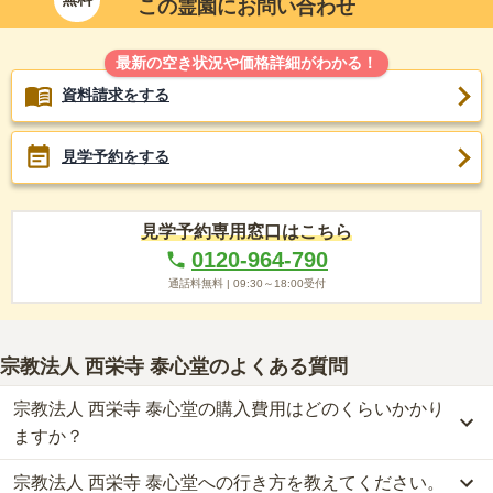
この霊園にお問い合わせ
最新の空き状況や価格詳細がわかる！
資料請求をする
見学予約をする
見学予約専用窓口はこちら
0120-964-790
通話料無料 |
09:30～18:00
受付
宗教法人 西栄寺 泰心堂
のよくある質問
宗教法人 西栄寺 泰心堂の購入費用はどのくらいかかり
ますか？
宗教法人 西栄寺 泰心堂への行き方を教えてください。
宗教法人 西栄寺 泰心堂では、納骨堂が約25万円からお求めいただ