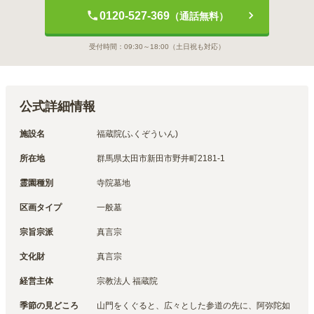
0120-527-369
（通話無料）
受付時間：
09:30～18:00
（土日祝も対応）
公式詳細情報
施設名
福蔵院(ふくぞういん)
所在地
群馬県太田市新田市野井町2181-1
霊園種別
寺院墓地
区画タイプ
一般墓
宗旨宗派
真言宗
文化財
真言宗
経営主体
宗教法人 福蔵院
季節の見どころ
山門をくぐると、広々とした参道の先に、阿弥陀如