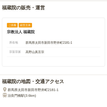
福蔵院の販売・運営
ご供養
経営主体
宗教法人 福蔵院
所在地
群馬県太田市新田市野井町2181-1
宗旨宗派
高野山真言宗
福蔵院の地図・交通アクセス
群馬県太田市新田市野井町2181-1
治良門橋
駅(
3.6km
)