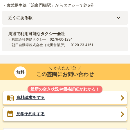
・東武桐生線「治良門橋駅」からタクシーで約6分
近くにある駅
東武桐生線
治良門橋
駅（
3.6km
）
東武桐生線
藪塚
駅（
5.2km
）
周辺で利用可能なタクシー会社
東武桐生線
三枚橋
駅（
5.3km
）
・株式会社矢島タクシー　0276-60-1234

・朝日自動車株式会社（太田営業所）　0120-23-4151
＼ かんたん1分 ／
無料
この霊園にお問い合わせ
最新の空き状況や価格詳細がわかる！
資料請求をする
見学予約をする