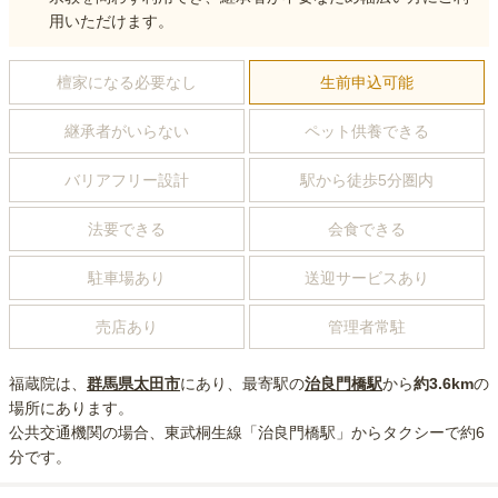
用いただけます。
檀家になる必要なし
生前申込可能
継承者がいらない
ペット供養できる
バリアフリー設計
駅から徒歩5分圏内
法要できる
会食できる
駐車場あり
送迎サービスあり
売店あり
管理者常駐
福蔵院
は、
群馬県
太田市
にあり
、最寄駅の
治良門橋
駅
から
約
3.6km
の
場所にあり
ます。
公共交通機関の場合
、東武桐生線「治良門橋駅」からタクシーで約6
分
です。