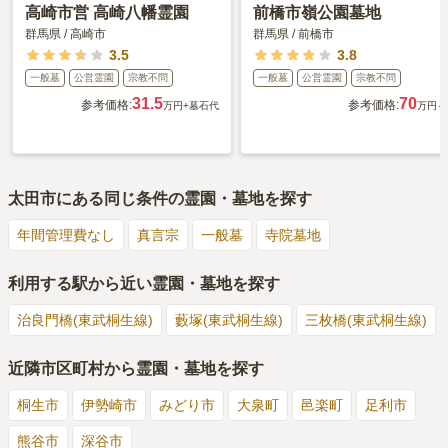
高崎市営 高崎八幡霊園
前橋市嶺公園墓地
群馬県
/
高崎市
群馬県
/
前橋市
3.5
3.8
一般墓
公営霊園
宗教不問
一般墓
公営霊園
宗教不問
31.5
70
参考価格:
参考価格:
万円
+墓石代
万円～
太田市
にある同じ条件の霊園・墓地を探す
年間管理費なし
真言宗
一般墓
寺院墓地
利用する駅から近い霊園・墓地を探す
治良門橋(東武桐生線)
藪塚(東武桐生線)
三枚橋(東武桐生線)
近隣市区町村から霊園・墓地を探す
桐生市
伊勢崎市
みどり市
大泉町
邑楽町
足利市
熊谷市
深谷市