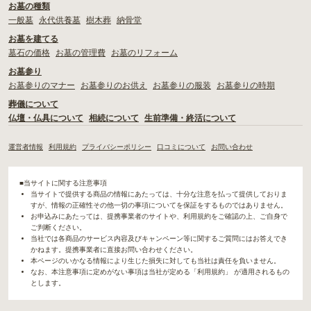
お墓の種類
一般墓
永代供養墓
樹木葬
納骨堂
お墓を建てる
墓石の価格
お墓の管理費
お墓のリフォーム
お墓参り
お墓参りのマナー
お墓参りのお供え
お墓参りの服装
お墓参りの時期
葬儀について
仏壇・仏具について
相続について
生前準備・終活について
運営者情報
利用規約
プライバシーポリシー
口コミについて
お問い合わせ
■当サイトに関する注意事項
当サイトで提供する商品の情報にあたっては、十分な注意を払って提供しておりま
すが、情報の正確性その他一切の事項についてを保証をするものではありません。
お申込みにあたっては、提携事業者のサイトや、利用規約をご確認の上、ご自身で
ご判断ください。
当社では各商品のサービス内容及びキャンペーン等に関するご質問にはお答えでき
かねます。提携事業者に直接お問い合わせください。
本ページのいかなる情報により生じた損失に対しても当社は責任を負いません。
なお、本注意事項に定めがない事項は当社が定める「利用規約」 が適用されるもの
とします。