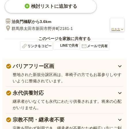
検討リストに追加する
治良門橋
駅から
3.6km
群馬県太田市新田市野井町2181-1
行き方
このページを家族に共有する
LINEで共有
リンクをコピー
メールで共有
バリアフリー区画
整地された新規分譲区画は、車椅子の方でもお墓参りしやす
いように整備されています。
永代供養対応
継承者がいなくても永代にわたり供養されます。将来の心配
がいりません。
宗教不問・継承者不要
宗教を問わず利用でき、継承者が不要なため幅広い方にご利