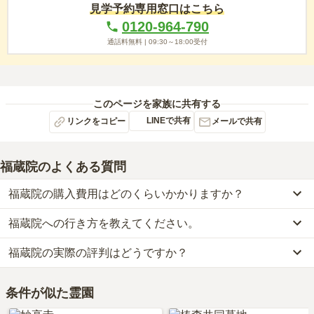
見学予約専用窓口はこちら
0120-964-790
通話料無料 |
09:30～18:00
受付
このページを家族に共有する
LINEで共有
リンクをコピー
メールで共有
福蔵院
のよくある質問
福蔵院の購入費用はどのくらいかかりますか？
福蔵院への行き方を教えてください。
福蔵院では、一般墓が約30万円からお求めいただけます。
なお、福蔵院がある群馬県の相場は、一般墓が約35万円（墓石代別
福蔵院の実際の評判はどうですか？
公共交通機関の場合、東武桐生線「治良門橋駅」からタクシーで約
途）です。
6分です。
お墓は、価格が高いものがよい、安いものが悪い、という訳ではあ
福蔵院の口コミはまだ投稿されておりません。
詳しいルートや地図は、本ページの「地図・交通アクセス」欄をご
りません。大切なのは、ご家族が心から納得し、安心してお参りで
条件が似た霊園
口コミはあくまで一つの目安です。資料請求や現地見学を通して、
確認ください。
きる場所を選ぶことです。
ご自身の目で雰囲気を確認してみることをおすすめします。