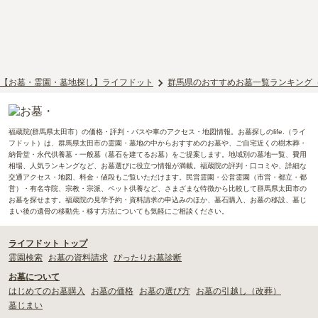
【お墓・霊園・墓地探し】ライフドット
群馬県のおすすめお墓一覧ランキング
福蔵院(群馬県太田市）の価格・評判・バスや車のアクセス・地図情報。お墓探しのlife.（ライ
フドット）は、群馬県太田市の霊園・墓地の中からおすすめのお墓や、ご自宅近くの樹木葬・
納骨堂・永代供養墓・一般墓（墓石を建てるお墓）をご提案します。地域別の墓地一覧、費用
相場、人気ランキングなど、お墓選びに役立つ情報が満載。福蔵院の評判・口コミや、詳細な
交通アクセス・地図、料金・値段もご覧いただけます。民営霊園・公営霊園（市営・都立・都
営）・有名寺院、宗教・宗派、ペット供養など、さまざまな特徴から比較して群馬県太田市の
お墓を探せます。福蔵院の見学予約・資料請求の申込みのほか、墓石購入、お墓の移設、墓じ
まい後の遺骨の移動先・移す方法についても気軽にご相談ください。
ライフドット トップ
霊園検索
お墓の資料請求
ぴったりお墓診断
お墓について
はじめてのお墓購入
お墓の価格
お墓の選び方
お墓の引越し（改葬）
墓じまい