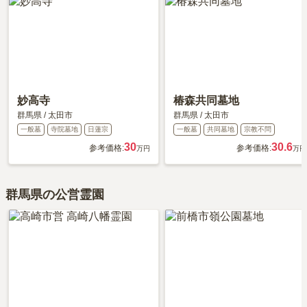
妙高寺
椿森共同墓地
群馬県
/
太田市
群馬県
/
太田市
一般墓
寺院墓地
日蓮宗
一般墓
共同墓地
宗教不問
30
30.6
参考価格:
参考価格:
万円
万円
群馬県の公営霊園