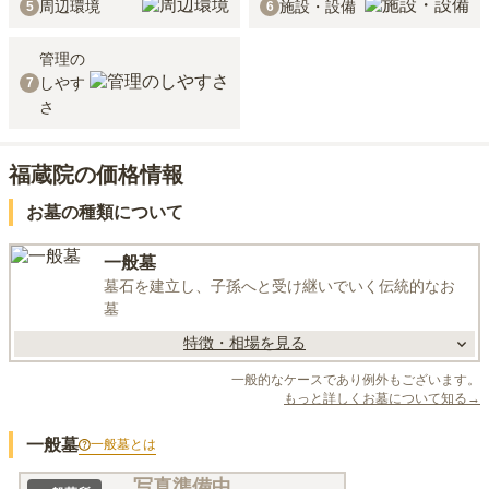
周辺環境
施設・設備
5
6
管理の
しやす
7
さ
福蔵院の価格情報
お墓の種類について
一般墓
墓石を建立し、子孫へと受け継いでいく伝統的なお
墓
特徴・相場を見る
一般的なケースであり例外もございます。
もっと詳しくお墓について知る→
一般墓
一般墓
とは
写真準備中