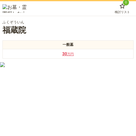
0
検討リスト
ふくぞういん
福蔵院
一般墓
30
万円