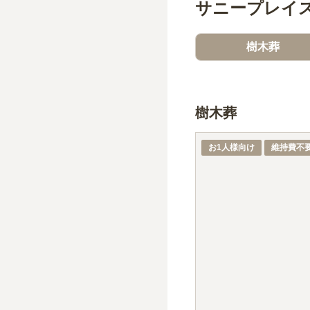
サニープレイス
樹木葬
樹木葬
1名あたりの価格
※最大
1
名
お1人様向け
維持費不