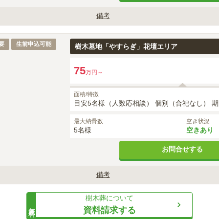
備考
15
約
万円～
設けず合葬（合祀）されます。

を彫刻することができます。

要
生前申込可能
樹木墓地「やすらぎ」花壇エリア
葬」のお墓です。
75
万円～
面積/特徴
目安5名様（人数応相談） 個別（合祀なし） 期
最大納骨数
空き状況
5名様
空きあり
お問合せする
備考
が可能です。
樹木葬
について
無料
資料請求する