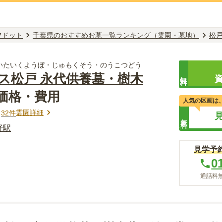
フドット
千葉県のおすすめお墓一覧ランキング（霊園・墓地）
松
いたいくようぼ・じゅもくそう・のうこつどう
ス松戸 永代供養墓・樹木
無料
価格・費用
人気の区画は
霊園詳細
ミ
32
件
無料
野
駅
見学予
0
通話料無