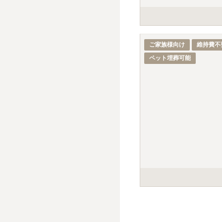
1名あたりの価格
※最大
5
名
桃の木の下に安置期間を
墓誌にお名前と没年月日
ご家族様向け
維持費不
自然の土に還る「自然
ペット埋葬可能
ペットとご一緒に納骨