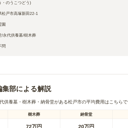
う・のうこつどう)
県松戸市高塚新田22-1
霊園
堂/永代供養墓/樹木葬
不問
編集部による解説
永代供養墓・樹木葬・納骨堂
がある
松戸市
の平均費用はこちらで
樹木葬
納骨堂
72万円
20万円