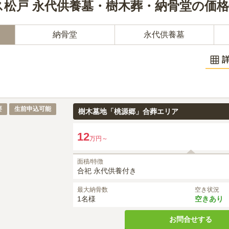
松戸 永代供養墓・樹木葬・納骨堂の価
納骨堂
永代供養墓
12
万円～
要
生前申込可能
樹木墓地「桃源郷」合葬エリア
12
万円～
面積/特徴
合祀 永代供養付き
最大納骨数
空き状況
1名様
空きあり
お問合せする