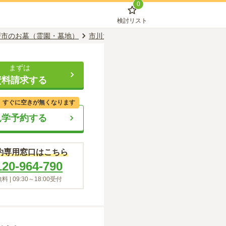
0
検討リスト
戸市のお墓（霊園・墓地）
市川大野駅のお墓（霊園・墓地）
サニー
まずは
資料請求する
、すぐに空きが無くなります
見学予約する
約専用窓口はこちら
120-964-790
料 |
09:30～18:00
受付