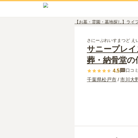
【お墓・霊園・墓地探し】ライ
さにーぷれいすまつど え
サニープレイ
葬・納骨堂
の
口コ
4.5
千葉県
松戸市
/
市川大