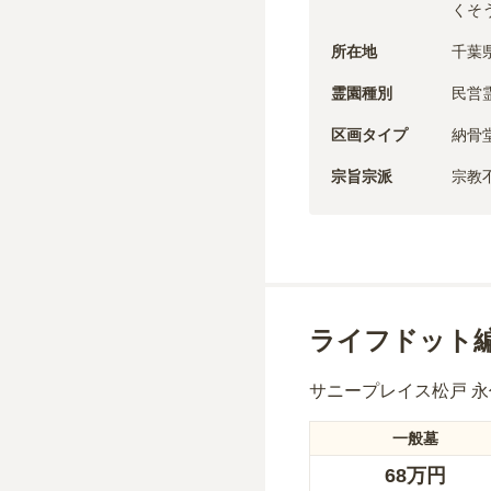
くそ
所在地
千葉
霊園種別
民営
区画タイプ
納骨
宗旨宗派
宗教
ライフドット
サニープレイス松戸 
一般墓
68万円