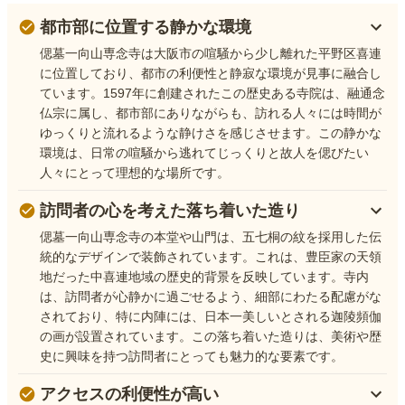
都市部に位置する静かな環境
偲墓一向山専念寺は大阪市の喧騒から少し離れた平野区喜連
に位置しており、都市の利便性と静寂な環境が見事に融合し
ています。1597年に創建されたこの歴史ある寺院は、融通念
仏宗に属し、都市部にありながらも、訪れる人々には時間が
ゆっくりと流れるような静けさを感じさせます。この静かな
環境は、日常の喧騒から逃れてじっくりと故人を偲びたい
人々にとって理想的な場所です。
訪問者の心を考えた落ち着いた造り
偲墓一向山専念寺の本堂や山門は、五七桐の紋を採用した伝
統的なデザインで装飾されています。これは、豊臣家の天領
地だった中喜連地域の歴史的背景を反映しています。寺内
は、訪問者が心静かに過ごせるよう、細部にわたる配慮がな
されており、特に内陣には、日本一美しいとされる迦陵頻伽
の画が設置されています。この落ち着いた造りは、美術や歴
史に興味を持つ訪問者にとっても魅力的な要素です。
アクセスの利便性が高い