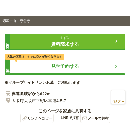
偲墓一向山専念寺
まずは
無料
資料請求する
人気の区画は、すぐに空きが無くなります
見学予約する
無料
※グループサイト『いいお墓』に移動します
喜連瓜破
駅から
622m
大阪府大阪市平野区喜連4-5-7
行き方
このページを家族に共有する
LINEで共有
リンクをコピー
メールで共有