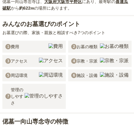
偲墓一向山専念寺
は、
大阪府
大阪市平野区
にあり
、最寄駅の
喜連瓜
破
駅
から
約
622m
の場所にあり
ます。
みんなのお墓選びのポイント
お墓選びの際、家族・親族と相談すべき7つのポイント
費用
お墓の種類
1
2
アクセス
宗教・宗派
3
4
周辺環境
施設・設備
5
6
管理の
しやす
7
さ
偲墓一向山専念寺の特徴