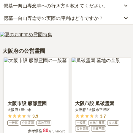
偲墓一向山専念寺への行き方を教えてください。
偲墓一向山専念寺の現在の販売価格については現在調査中です。
お墓は、価格が高いものがよい、安いものが悪い、という訳ではあ
偲墓一向山専念寺の実際の評判はどうですか？
偲墓一向山専念寺への行き方は現在調査中です。
りません。大切なのは、ご家族が心から納得し、安心してお参りで
詳細な行き方や送迎バスの有無については、資料請求で最新の情報
きる場所を選ぶことです。
偲墓一向山専念寺の口コミはまだ投稿されておりません。
をご確認ください。
口コミはあくまで一つの目安です。資料請求や現地見学を通して、
ご自身の目で雰囲気を確認してみることをおすすめします。
大阪府の公営霊園
大阪市設 服部霊園
大阪市設 瓜破霊園
大阪府
/
豊中市
大阪府
/
大阪市平野区
3.9
3.7
一般墓
公営霊園
宗教不問
一般墓
永代供養墓
樹木葬
公営霊園
宗教不問
80
参考価格:
万円
+墓石代