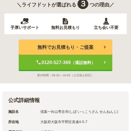
３
＼ライフドットが選ばれる
つの理由／
手厚いサポート
無料お見積もり
立ち会い不要
無料でお見積もり・ご提案
0120-527-369
（通話無料）
受付時間：
09:30～18:00
（土日祝も対応）
公式詳細情報
施設名
偲墓一向山専念寺(しぼ いっこうざん せんねんじ)
所在地
大阪府大阪市平野区喜連4-5-7