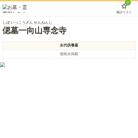
0
検討リスト
しぼ いっこうざん せんねんじ
偲墓一向山専念寺
永代供養墓
価格未掲載