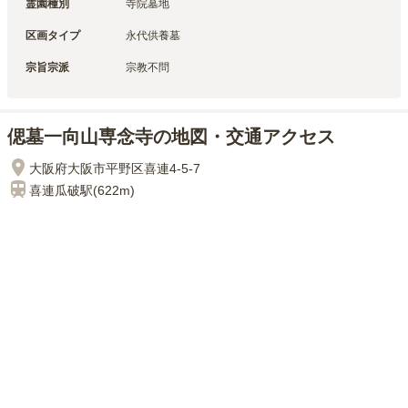
霊園種別
寺院墓地
区画タイプ
永代供養墓
宗旨宗派
宗教不問
偲墓一向山専念寺の地図・交通アクセス
大阪府大阪市平野区喜連4-5-7
喜連瓜破
駅(
622m
)