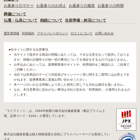
お墓参りのマナー
お墓参りのお供え
お墓参りの服装
お墓参りの時期
葬儀について
仏壇・仏具について
相続について
生前準備・終活について
運営者情報
利用規約
プライバシーポリシー
口コミについて
お問い合わせ
■当サイトに関する注意事項
当サイトで提供する商品の情報にあたっては、十分な注意を払って提供しておりま
すが、情報の正確性その他一切の事項についてを保証をするものではありません。
お申込みにあたっては、提携事業者のサイトや、利用規約をご確認の上、ご自身で
ご判断ください。
当社では各商品のサービス内容及びキャンペーン等に関するご質問にはお答えでき
かねます。提携事業者に直接お問い合わせください。
本ページのいかなる情報により生じた損失に対しても当社は責任を負いません。
なお、本注意事項に定めがない事項は当社が定める「利用規約」 が適用されるもの
とします。
「ライフドット」は、1984年創業の株式会社鎌倉新書（東証プライム上
場、証券コード：6184）が運営しています。
株式会社鎌倉新書は個人情報保護を目的にプライバシーマークを取得してい
ます。