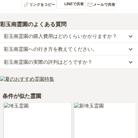
LINEで共有
リンクをコピー
メールで共有
彩玉南霊園
のよくある質問
彩玉南霊園の購入費用はどのくらいかかりますか？
彩玉南霊園への行き方を教えてください。
彩玉南霊園では、一般墓が約49.8万円からお求めいただけます。
なお、彩玉南霊園がある埼玉県の相場は、一般墓が約64万円（墓石
彩玉南霊園の実際の評判はどうですか？
公共交通機関の場合、バスで春日部市「榎バス停」下車徒歩10分で
代別途）です。
す。
お墓は、価格が高いものがよい、安いものが悪い、という訳ではあ
彩玉南霊園の口コミはまだ投稿されておりません。
車の場合、東北自動車道「岩槻インター」から車で約25分です。
りません。大切なのは、ご家族が心から納得し、安心してお参りで
口コミはあくまで一つの目安です。資料請求や現地見学を通して、
詳しいルートや地図は、本ページの「地図・交通アクセス」欄をご
きる場所を選ぶことです。
ご自身の目で雰囲気を確認してみることをおすすめします。
確認ください。
条件が似た霊園