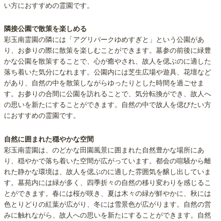
い方におすすめの霊園です。
隣接公園で散策を楽しめる
彩玉南霊園の隣には「アグリパークゆめすぎと」という公園があ
り、お参りの際に散策を楽しむことができます。墓参の前後に緑豊
かな公園を散策することで、心が癒やされ、故人を偲ぶのに適した
落ち着いた気分になれます。公園内には芝生広場や遊具、花壇など
があり、自然の中を散策しながらゆったりとした時間を過ごせま
す。お参りの合間に公園を訪れることで、気分転換ができ、故人へ
の思いを新たにすることができます。自然の中で故人を偲びたい方
におすすめの霊園です。
自然に囲まれた穏やかな空間
彩玉南霊園は、のどかな田園風景に囲まれた自然豊かな場所にあ
り、穏やかで落ち着いた空間が広がっています。都会の喧騒から離
れた静かな環境は、故人を偲ぶのに適した雰囲気を醸し出していま
す。墓苑内には緑が多く、四季折々の自然の移り変わりを感じるこ
とができます。春には桜が咲き、夏は木々の緑が鮮やかに、秋には
色とりどりの紅葉が広がり、冬には雪景色が広がります。自然の営
みに触れながら、故人への思いを新たにすることができます。自然