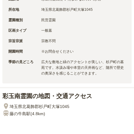
所在地
埼玉県北葛飾郡杉戸町大塚1045
霊園種別
民営霊園
区画タイプ
一般墓
宗旨宗派
宗教不問
開園時間
※お問合せください
季節の見どころ
広大な敷地と緑のアクセントが美しい、杉戸町の墓
苑です。水汲み場や本堂の天井画など、随所で歴史
の奥深さを感じることができます。
彩玉南霊園の地図・交通アクセス
埼玉県北葛飾郡杉戸町大塚1045
藤の牛島
駅(
4.8km
)