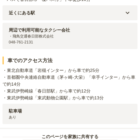
近くにある駅
東武野田線
藤の牛島
駅（
4.8km
）
東武伊勢崎線
北春日部
駅（
5km
）
周辺で利用可能なタクシー会社
東武伊勢崎線
春日部
駅（
6km
）
・飛鳥交通春日部株式会社

東武伊勢崎線
姫宮
駅（
6.1km
）
048-761-2131
東武伊勢崎線
東武動物公園
駅（
6.5km
）
車でのアクセス方法
・東北自動車道「岩槻インター」から車で約25分

・首都圏中央連絡自動車道（茅ヶ崎-大栄）「幸手インター」から車
で約14分

・東武伊勢崎線「春日部駅」から車で約12分

・東武伊勢崎線「東武動物公園駅」から車で約13分
駐車場
あり
このページを家族に共有する