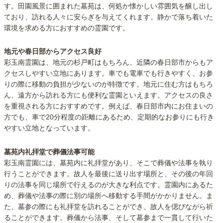
す。田園風景に囲まれた墓苑は、何処か懐かしい雰囲気を醸し出し
ており、訪れる人々に安らぎを与えてくれます。静かで落ち着いた
環境を求める方におすすめの霊園です。
地元や春日部からアクセス良好
彩玉南霊園は、地元の杉戸町はもちろん、近隣の春日部市からもア
クセスしやすい立地にあります。車でも電車でも行きやすく、お参
りの際に移動の負担が少ないのが特徴です。地元に住む方はもちろ
ん、遠方から訪れる方にも便利な霊園といえます。アクセスの良さ
を重視される方におすすめです。例えば、春日部市内にお住まいの
方でも、車で20分程度の距離にあるため、定期的なお参りにも行き
やすい立地となっています。
墓苑内礼拝堂で葬儀法事可能
彩玉南霊園には、墓苑内に礼拝堂があり、そこで葬儀や法事を執り
行うことができます。故人を最後に送り出す場所と、その後の年回
りの法事を同じ場所で行えるのが大きな利点です。霊園内にあるた
め、葬儀や法事の際に別の場所へ移動する手間がかかりません。ま
た、墓参の際にも礼拝堂を訪れることができ、故人を偲びながら祈
ることができます。葬儀から法事、そして墓参まで一貫して行いた