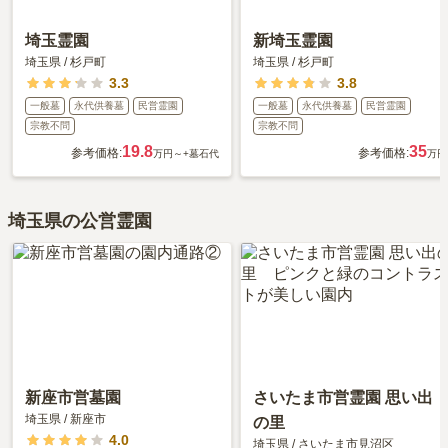
埼玉霊園
新埼玉霊園
埼玉県
/
杉戸町
埼玉県
/
杉戸町
3.3
3.8
一般墓
永代供養墓
民営霊園
一般墓
永代供養墓
民営霊園
宗教不問
宗教不問
19.8
35
参考価格:
参考価格:
万円～
+墓石代
万円
埼玉県の公営霊園
新座市営墓園
さいたま市営霊園 思い出
埼玉県
/
新座市
の里
4.0
埼玉県
/
さいたま市見沼区