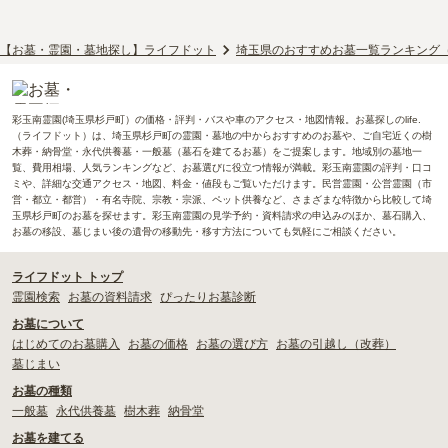
【お墓・霊園・墓地探し】ライフドット
埼玉県のおすすめお墓一覧ランキング
彩玉南霊園(埼玉県杉戸町）の価格・評判・バスや車のアクセス・地図情報。お墓探しのlife.
（ライフドット）は、埼玉県杉戸町の霊園・墓地の中からおすすめのお墓や、ご自宅近くの樹
木葬・納骨堂・永代供養墓・一般墓（墓石を建てるお墓）をご提案します。地域別の墓地一
覧、費用相場、人気ランキングなど、お墓選びに役立つ情報が満載。彩玉南霊園の評判・口コ
ミや、詳細な交通アクセス・地図、料金・値段もご覧いただけます。民営霊園・公営霊園（市
営・都立・都営）・有名寺院、宗教・宗派、ペット供養など、さまざまな特徴から比較して埼
玉県杉戸町のお墓を探せます。彩玉南霊園の見学予約・資料請求の申込みのほか、墓石購入、
お墓の移設、墓じまい後の遺骨の移動先・移す方法についても気軽にご相談ください。
ライフドット トップ
霊園検索
お墓の資料請求
ぴったりお墓診断
お墓について
はじめてのお墓購入
お墓の価格
お墓の選び方
お墓の引越し（改葬）
墓じまい
お墓の種類
一般墓
永代供養墓
樹木葬
納骨堂
お墓を建てる