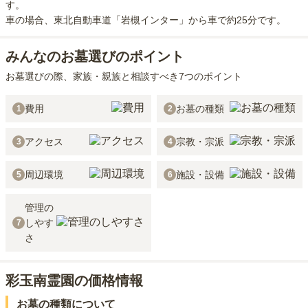
す。
車の場合
、東北自動車道「岩槻インター」から車で約25分
です。
みんなのお墓選びのポイント
お墓選びの際、家族・親族と相談すべき7つのポイント
費用
お墓の種類
1
2
アクセス
宗教・宗派
3
4
周辺環境
施設・設備
5
6
管理の
しやす
7
さ
彩玉南霊園の価格情報
お墓の種類について