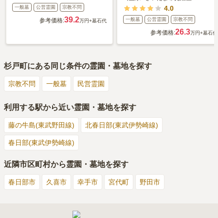
一般墓
公営霊園
宗教不問
4.0
39.2
一般墓
公営霊園
宗教不問
参考価格:
万円
+墓石代
26.3
参考価格:
万円
+墓石代
杉戸町
にある同じ条件の霊園・墓地を探す
宗教不問
一般墓
民営霊園
利用する駅から近い霊園・墓地を探す
藤の牛島(東武野田線)
北春日部(東武伊勢崎線)
春日部(東武伊勢崎線)
近隣市区町村から霊園・墓地を探す
春日部市
久喜市
幸手市
宮代町
野田市