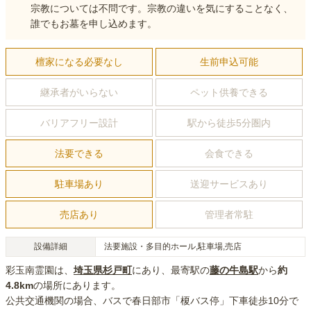
宗教については不問です。宗教の違いを気にすることなく、
誰でもお墓を申し込めます。
檀家になる必要なし
生前申込可能
継承者がいらない
ペット供養できる
バリアフリー設計
駅から徒歩5分圏内
法要できる
会食できる
駐車場あり
送迎サービスあり
売店あり
管理者常駐
設備詳細
法要施設・多目的ホール,駐車場,売店
彩玉南霊園
は、
埼玉県
杉戸町
にあり
、最寄駅の
藤の牛島
駅
から
約
4.8km
の場所にあり
ます。
公共交通機関の場合
、バスで春日部市「榎バス停」下車徒歩10分
で