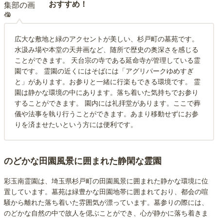
おすすめ！
広大な敷地と緑のアクセントが美しい、杉戸町の墓苑です。
水汲み場や本堂の天井画など、随所で歴史の奥深さを感じる
ことができます。 天台宗の寺である延命寺が管理している霊
園です。 霊園の近くにはそばには「アグリパークゆめすぎ
と」があります。お参りと一緒に行楽もできる環境です。 霊
園は静かな環境の中にあります。落ち着いた気持ちでお参り
することができます。 園内には礼拝堂があります。ここで葬
儀や法事を執り行うことができます。あまり移動せずにお参
りを済ませたいという方には便利です。
のどかな田園風景に囲まれた静閑な霊園
彩玉南霊園は、埼玉県杉戸町の田園風景に囲まれた静かな環境に位
置しています。墓苑は緑豊かな田園地帯に囲まれており、都会の喧
騒から離れた落ち着いた雰囲気が漂っています。墓参りの際には、
のどかな自然の中で故人を偲ぶことができ、心が静かに落ち着きま