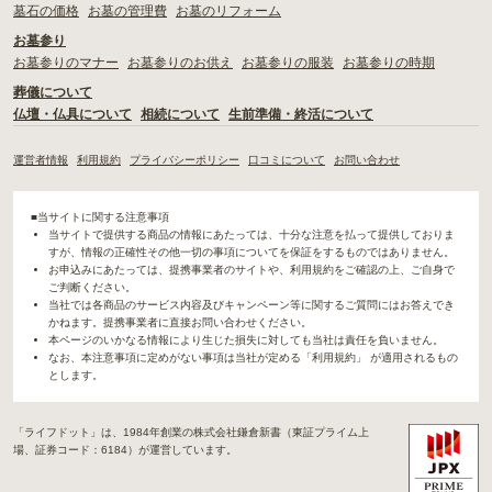
墓石の価格
お墓の管理費
お墓のリフォーム
お墓参り
お墓参りのマナー
お墓参りのお供え
お墓参りの服装
お墓参りの時期
葬儀について
仏壇・仏具について
相続について
生前準備・終活について
運営者情報
利用規約
プライバシーポリシー
口コミについて
お問い合わせ
■当サイトに関する注意事項
当サイトで提供する商品の情報にあたっては、十分な注意を払って提供しておりま
すが、情報の正確性その他一切の事項についてを保証をするものではありません。
お申込みにあたっては、提携事業者のサイトや、利用規約をご確認の上、ご自身で
ご判断ください。
当社では各商品のサービス内容及びキャンペーン等に関するご質問にはお答えでき
かねます。提携事業者に直接お問い合わせください。
本ページのいかなる情報により生じた損失に対しても当社は責任を負いません。
なお、本注意事項に定めがない事項は当社が定める「利用規約」 が適用されるもの
とします。
「ライフドット」は、1984年創業の株式会社鎌倉新書（東証プライム上
場、証券コード：6184）が運営しています。