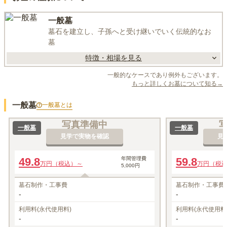
一般墓
墓石を建立し、子孫へと受け継いでいく伝統的なお
墓
特徴・相場を見る
一般的なケースであり例外もございます。
もっと詳しくお墓について知る→
一般墓
一般墓
とは
写真準備中
一般墓
一般墓
見学で実物を確認
見
49.8
年間管理費
59.8
万円（税込）～
万円（税
5,000円
墓石制作・工事費
墓石制作・工事費
-
-
利用料(永代使用料)
利用料(永代使用料
-
-