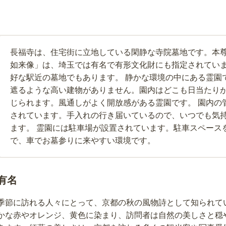
長福寺は、住宅街に立地している閑静な寺院墓地です。本
如来像」は、埼玉では有名で有形文化財にも指定されてい
好な駅近の墓地でもあります。 静かな環境の中にある霊園
遮るような高い建物がありません。園内はどこも日当たり
じられます。風通しがよく開放感がある霊園です。 園内の
されています。手入れの行き届いているので、いつでも気
ます。 霊園には駐車場が設置されています。駐車スペース
で、車でお墓参りに来やすい環境です。
有名
季節に訪れる人々にとって、京都の秋の風物詩として知られて
かな赤やオレンジ、黄色に染まり、訪問者は自然の美しさと穏