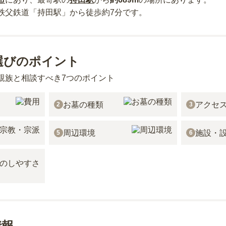
秩父鉄道「持田駅」から徒歩約7分
です。
選びのポイント
親族と相談すべき7つのポイント
お墓の種類
アクセ
2
3
周辺環境
施設・
5
6
情報