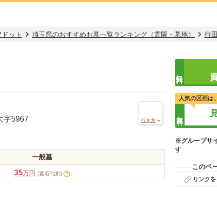
フドット
埼玉県のおすすめお墓一覧ランキング（霊園・墓地）
行
無料
人気の区画は
無料
字5967
行き方
※グループサ
す
一般墓
このペ
35
万円
(墓石代別)
?
リンクを