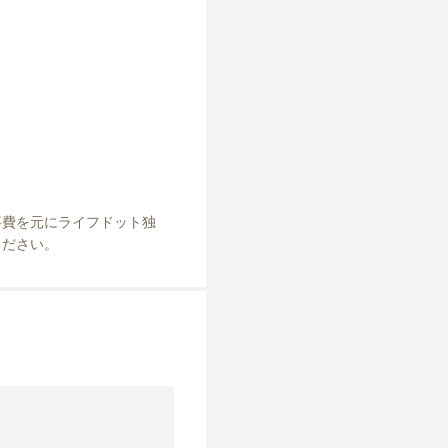
事費を元にライフドット独
ください。