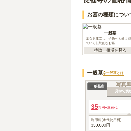
お墓の種類につい
一般墓
墓石を建立し、子孫へと受け継
でいく伝統的なお墓
特徴・相場を見る
一般墓
一般墓
とは
写真
一般墓所
見学で実
35
万円
+墓石代
利用料(永代使用料)
350,000円