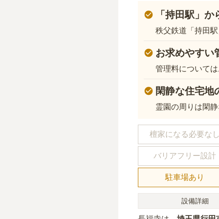
「持田駅」か
秩父鉄道「持田駅
お求めやすい
管理料については
閑静な住宅地
霊園の周りは閑静
檀家になる必要な
バリアフリー設計
駐車場あり
設備詳細
長福寺
は、
埼玉県
行田