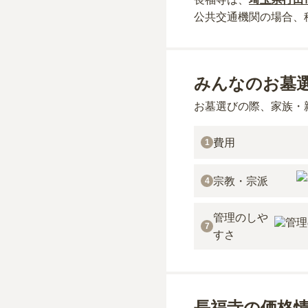
公共交通機関の場合
、
みんなのお墓
お墓選びの際、家族・
費用
1
宗教・宗派
4
管理のしや
7
すさ
長福寺の価格