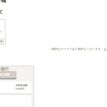
て
い
一般的なケースであり例外もございます。
も
準備中
物を確認
年間管理費
5,000円