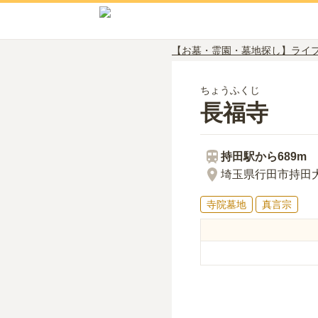
【お墓・霊園・墓地探し】ライ
ちょうふくじ
長福寺
持田
駅から
689m
埼玉県行田市持田大
寺院墓地
真言宗