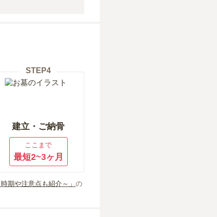
STEP
4
建立・ご納骨
ここまで
最短2~3ヶ月
～時期や注意点も紹介～」
の