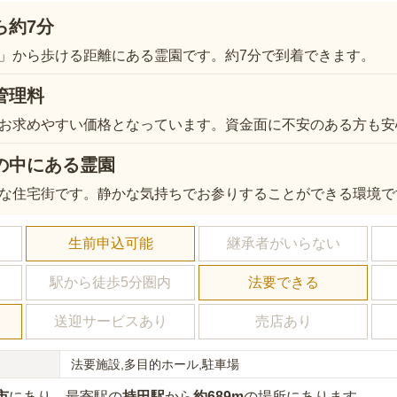
ら約7分
」から歩ける距離にある霊園です。約7分で到着できます。
管理料
お求めやすい価格となっています。資金面に不安のある方も安
の中にある霊園
な住宅街です。静かな気持ちでお参りすることができる環境で
し
生前申込可能
継承者がいらない
駅から徒歩5分圏内
法要できる
送迎サービスあり
売店あり
法要施設,多目的ホール,駐車場
市
にあり
、最寄駅の
持田
駅
から
約
689m
の場所にあり
ます。