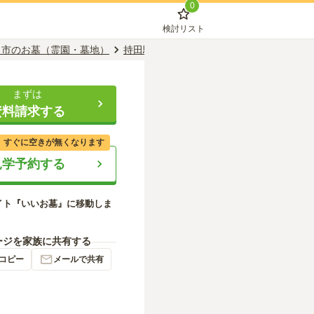
0
検討リスト
田市のお墓（霊園・墓地）
持田駅のお墓（霊園・墓地）
長福寺
まずは
資料請求する
、すぐに空きが無くなります
見学予約する
イト『いいお墓』に移動しま
ージを家族に共有する
コピー
メールで共有