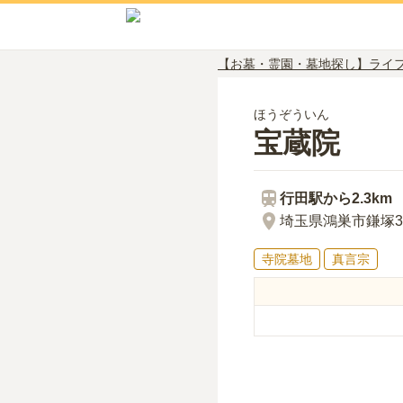
【お墓・霊園・墓地探し】ライ
ほうぞういん
宝蔵院
行田
駅から
2.3km
埼玉県鴻巣市鎌塚3
寺院墓地
真言宗