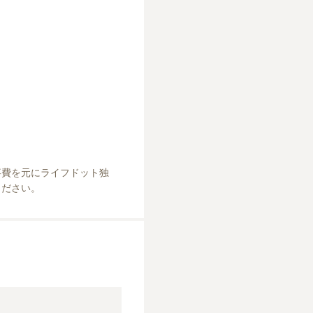
事費を元にライフドット独
ください。