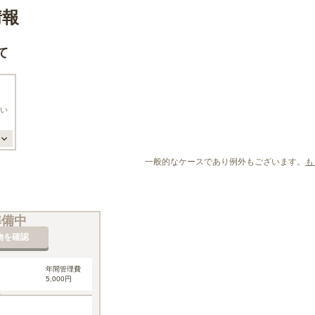
情報
て
い
一般的なケースであり例外もございます。
も
準備中
物を確認
年間管理費
5,000円