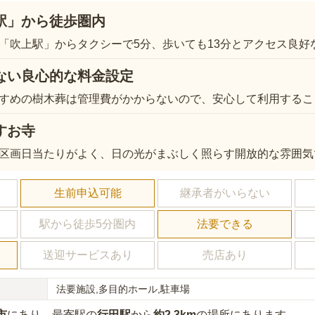
駅」から徒歩圏内
「吹上駅」からタクシーで5分、歩いても13分とアクセス良好
ない良心的な料金設定
すめの樹木葬は管理費がかからないので、安心して利用するこ
すお寺
区画日当たりがよく、日の光がまぶしく照らす開放的な雰囲気
し
生前申込可能
継承者がいらない
駅から徒歩5分圏内
法要できる
送迎サービスあり
売店あり
法要施設,多目的ホール,駐車場
市
にあり
、最寄駅の
行田
駅
から
約
2.3km
の場所にあり
ます。