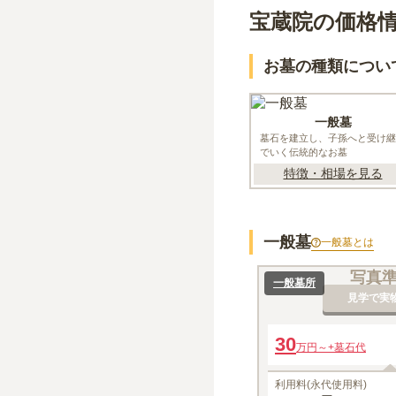
宝蔵院の価格
お墓の種類につい
一般墓
墓石を建立し、子孫へと受け継
でいく伝統的なお墓
特徴・相場を見る
一般墓
一般墓
とは
写真
一般墓所
見学で実
30
万円～
+墓石代
利用料(永代使用料)