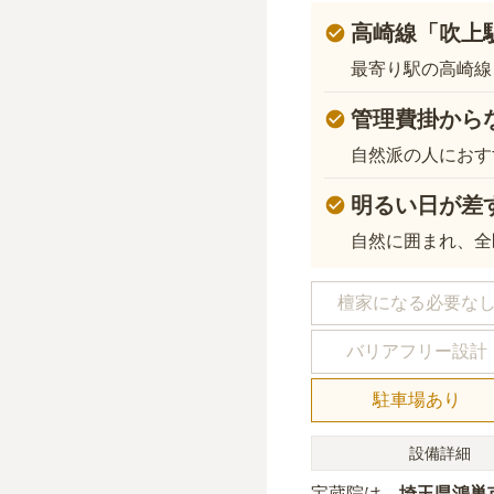
高崎線「吹上
最寄り駅の高崎線
管理費掛から
自然派の人におす
明るい日が差
自然に囲まれ、全
檀家になる必要な
バリアフリー設計
駐車場あり
設備詳細
宝蔵院
は、
埼玉県
鴻巣