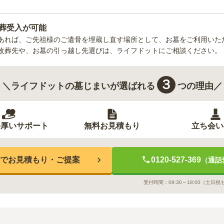
葬受入が可能
あれば、ご先祖様のご遺骨を埋蔵し直す場所として、お墓をご利用いた
改葬先や、お墓の引っ越し先選びは、ライフドットにご相談ください。
３
＼ライフドットの墓じまいが選ばれる
つの理由／
手厚いサポート
無料お見積もり
立ち会い
でお見積もり・ご提案
0120-527-369
（通話
受付時間：
09:30～18:00
（土日祝