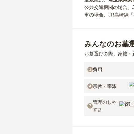
公共交通機関の場合
、
車の場合
、JR高崎線
みんなのお墓
お墓選びの際、家族・
費用
1
宗教・宗派
4
管理のしや
7
すさ