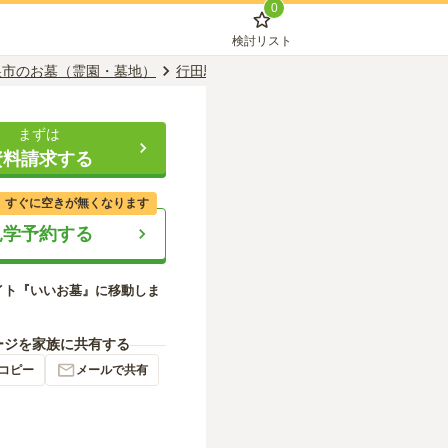
0
検討リスト
巣市のお墓（霊園・墓地）
行田駅のお墓（霊園・墓地）
宝蔵院
まずは
資料請求する
、すぐに空きが無くなります
見学予約する
イト『いいお墓』に移動しま
ージを家族に共有する
コピー
メールで共有