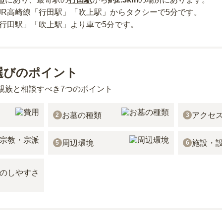
JR高崎線「行田駅」「吹上駅」からタクシーで5分
です。
「行田駅」「吹上駅」より車で5分
です。
選びのポイント
親族と相談すべき7つのポイント
お墓の種類
アクセ
2
3
周辺環境
施設・
5
6