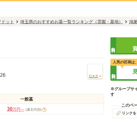
フドット
埼玉県のおすすめお墓一覧ランキング（霊園・墓地）
鴻
無料
人気の区画は
無料
26
行き方
※グループサ
す
一般墓
このペ
30
万円～
(墓石代別)
?
リンクを