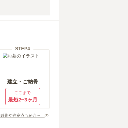
STEP
4
建立・ご納骨
ここまで
最短2~3ヶ月
～時期や注意点も紹介～」
の