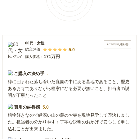
60代
・
女性
2026年6月
回答
5.0
総合評価
171万円
購入価格：
ご購入の決め手
-
緑に囲まれた落ち着いた庭園の中にある墓地であること、歴史
あるお寺でありながら檀家になる必要が無いこと、担当者の説
明が丁寧だったこと
費用の納得感
5.0
植物好きなので緑深い山の麓のお寺を現地見学して即決しまし
た。担当者の分かりやすく丁寧な説明のおかげで安心して申し
込むことが出来ました。