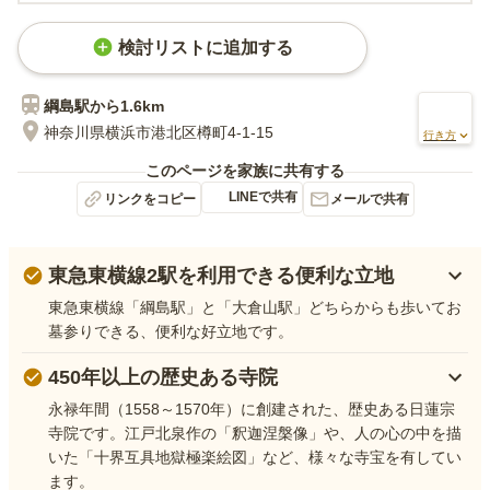
検討リストに追加する
綱島
駅から
1.6km
神奈川県横浜市港北区樽町4-1-15
行き方
このページを家族に共有する
LINEで共有
リンクをコピー
メールで共有
東急東横線2駅を利用できる便利な立地
東急東横線「綱島駅」と「大倉山駅」どちらからも歩いてお
墓参りできる、便利な好立地です。
450年以上の歴史ある寺院
永禄年間（1558～1570年）に創建された、歴史ある日蓮宗
寺院です。江戸北泉作の「釈迦涅槃像」や、人の心の中を描
いた「十界互具地獄極楽絵図」など、様々な寺宝を有してい
ます。