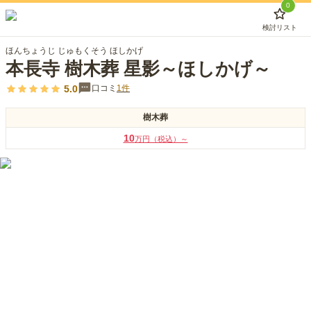
0
検討リスト
ほんちょうじ じゅもくそう ほしかげ
本長寺 樹木葬 星影～ほしかげ～
5.0
口コミ
1
件
樹木葬
10
万円（税込）～