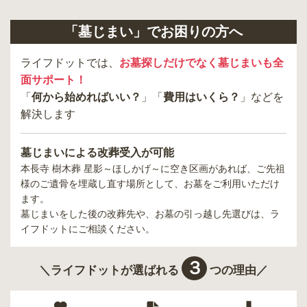
「墓じまい」でお困りの方へ
ライフドットでは、
お墓探しだけでなく墓じまいも全
面サポート！
「
何から始めればいい？
」「
費用はいくら？
」などを
解決します
墓じまいによる改葬受入が可能
本長寺 樹木葬 星影～ほしかげ～
に空き区画があれば、ご先祖
様のご遺骨を埋蔵し直す場所として、お墓をご利用いただけ
ます。
墓じまいをした後の改葬先や、お墓の引っ越し先選びは、ラ
イフドットにご相談ください。
３
＼ライフドットが選ばれる
つの理由／