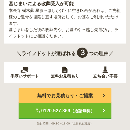
墓じまいによる改葬受入が可能
本長寺 樹木葬 星影～ほしかげ～
に空き区画があれば、ご先祖
様のご遺骨を埋蔵し直す場所として、お墓をご利用いただけ
ます。
墓じまいをした後の改葬先や、お墓の引っ越し先選びは、ラ
イフドットにご相談ください。
３
＼ライフドットが選ばれる
つの理由／
手厚いサポート
無料お見積もり
立ち会い不要
無料でお見積もり・ご提案
0120-527-369
（通話無料）
受付時間：
09:30～18:00
（土日祝も対応）