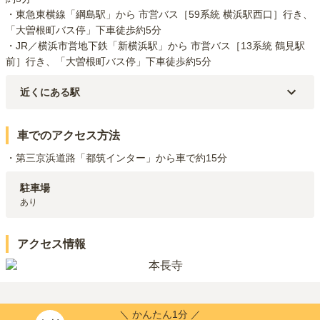
・東急東横線「綱島駅」から 市営バス［59系統 横浜駅西口］行き、
「大曽根町バス停」下車徒歩約5分

・JR／横浜市営地下鉄「新横浜駅」から 市営バス［13系統 鶴見駅
前］行き、「大曽根町バス停」下車徒歩約5分
近くにある駅
東急東横線
綱島
駅（
1.6km
）
東急東横線
大倉山
駅（
1.7km
）
車でのアクセス方法
・第三京浜道路「都筑インター」から車で約15分
駐車場
あり
アクセス情報
＼ かんたん1分 ／