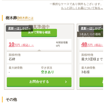
一般的なケースであり例外もございます。
もっと詳しくお墓について知る→
樹木葬
樹木葬
とは
写真準備中
星影～ほしかげ～
星影～ほしかげ～
見学で実物を確認
見
1名あたりの価格
※最大
3
名
10
年間管理費
48
万円（税込）～
万円（税込）
0円
面積/特徴
面積/特徴
石碑
最大3霊様まで 
最大納骨数
空き状況
最大納骨数
-
空きあり
3名様
お問合せする
その他