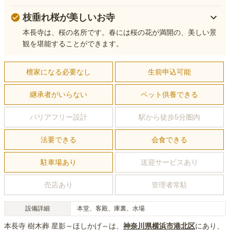
枝垂れ桜が美しいお寺
本長寺は、桜の名所です。春には桜の花が満開の、美しい景
観を堪能することができます。
檀家になる必要なし
生前申込可能
継承者がいらない
ペット供養できる
バリアフリー設計
駅から徒歩5分圏内
法要できる
会食できる
駐車場あり
送迎サービスあり
売店あり
管理者常駐
設備詳細
本堂、客殿、庫裏、水場
本長寺 樹木葬 星影～ほしかげ～
は、
神奈川県
横浜市港北区
にあり
、