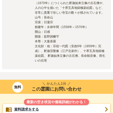
（1670年）につくられた釈迦如来立像の古石佛や、
人の心中を描いた「十界互具地獄極楽絵図」など、
非常に貴重で珍しい寺宝の数々が残されています。

山号：長命山

宗派：日蓮宗

創建年：永禄年間（1558年～1570年）

開山：日感

開基：荻野因幡守

本尊：大曼荼羅

文化財・他：宗祖一代図（安政6年（1859年）完
成）、釈迦涅槃像（江戸北泉作）、十界互具地獄極
楽絵図、 釈迦如来立像の古石佛、長命観音像、雨乞
いの石塔
＼ かんたん1分 ／
無料
この霊園にお問い合わせ
最新の空き状況や価格詳細がわかる！
資料請求をする