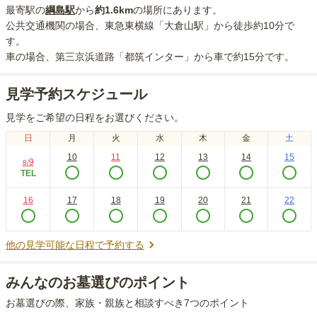
最寄駅の
綱島
駅
から
約
1.6km
の場所にあり
ます。
公共交通機関の場合
、東急東横線「大倉山駅」から徒歩約10分
で
す。
車の場合
、第三京浜道路「都筑インター」から車で約15分
です。
見学予約スケジュール
見学をご希望の日程をお選びください。
日
月
火
水
木
金
土
10
11
12
13
14
15
9
8
/
TEL
16
17
18
19
20
21
22
他の見学可能な日程で予約する
みんなのお墓選びのポイント
お墓選びの際、家族・親族と相談すべき7つのポイント