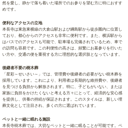
然を愛し、静かで落ち着いた場所でのお参りを望む方に特におすす
めです。
便利なアクセスの立地
本長寺は東急東横線の大倉山駅および綱島駅から徒歩圏内に位置し
ており、都心からのアクセスも非常に便利です。また、横浜駅から
はバスでのアクセスも可能で、駐車場も完備されているため、車で
の訪問も容易です。この利便性の高さは、頻繁にお墓参りを行いた
い方や、交通の便を重視する方に理想的な選択肢となっています。
後継者不要の樹木葬
「星彩～せいさい～」では、管理費や後継者の必要がない樹木葬を
採用しています。これにより、利用者は長期的な維持費や、後継者
を見つける負担から解放されます。特に、子どもがいない、または
家族に負担をかけたくないと考える方々にとって、経済的な安心感
を提供し、供養の持続が保証されます。このスタイルは、新しい埋
葬文化として注目され、多くの方に選ばれています。
ペットと一緒に眠れる施設
本長寺樹木葬では、大切なペットと一緒に眠ることが可能です。ペ