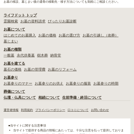
お墓の移設、墓じまい後の遺骨の移動先・移す方法についても気軽にご相談ください。
ライフドット トップ
霊園検索
お墓の資料請求
ぴったりお墓診断
お墓について
はじめてのお墓購入
お墓の価格
お墓の選び方
お墓の引越し（改葬）
墓じまい
お墓の種類
一般墓
永代供養墓
樹木葬
納骨堂
お墓を建てる
墓石の価格
お墓の管理費
お墓のリフォーム
お墓参り
お墓参りのマナー
お墓参りのお供え
お墓参りの服装
お墓参りの時期
葬儀について
仏壇・仏具について
相続について
生前準備・終活について
運営者情報
利用規約
プライバシーポリシー
口コミについて
お問い合わせ
■当サイトに関する注意事項
当サイトで提供する商品の情報にあたっては、十分な注意を払って提供しておりま