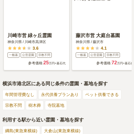
川崎市営 緑ヶ丘霊園
藤沢市営 大庭台墓園
神奈川県
/
川崎市高津区
神奈川県
/
藤沢市
3.6
4.1
一般墓
公営霊園
宗教不問
一般墓
公営霊園
宗教不問
25
72
参考価格:
参考価格:
万円
+墓石代
万円
+墓石代
横浜市港北区
にある同じ条件の霊園・墓地を探す
年間管理費なし
永代供養プランあり
ペット供養できる
宗教不問
樹木葬
寺院墓地
利用する駅から近い霊園・墓地を探す
綱島(東急東横線)
大倉山(東急東横線)