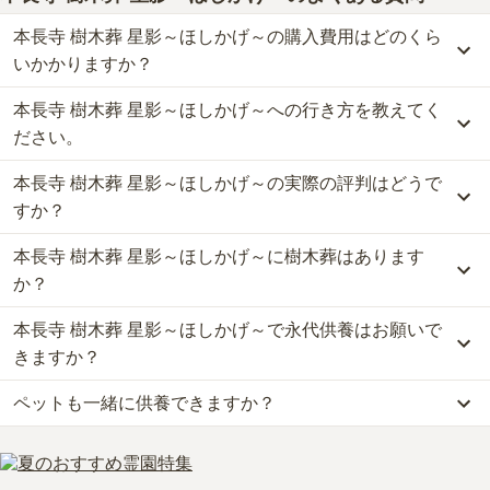
本長寺 樹木葬 星影～ほしかげ～の購入費用はどのくら
いかかりますか？
本長寺 樹木葬 星影～ほしかげ～への行き方を教えてく
本長寺 樹木葬 星影～ほしかげ～では、樹木葬が約10万円からお求
めいただけます。
ださい。
なお、本長寺 樹木葬 星影～ほしかげ～がある神奈川県の相場は、
本長寺 樹木葬 星影～ほしかげ～の実際の評判はどうで
樹木葬が約61万円です。
公共交通機関の場合、東急東横線「大倉山駅」から徒歩約10分で
お墓は、価格が高いものがよい、安いものが悪い、という訳ではあ
す。
すか？
りません。大切なのは、ご家族が心から納得し、安心してお参りで
車の場合、第三京浜道路「都筑インター」から車で約15分です。
きる場所を選ぶことです。
本長寺 樹木葬 星影～ほしかげ～に樹木葬はあります
詳しいルートや地図は、本ページの「地図・交通アクセス」欄をご
当サイトに寄せられた総合評価は、5点です。特に価格が高く評価
確認ください。
されています。
か？
利用者様からは「緑に囲まれた落ち着いた庭園の中にある墓地であ
本長寺 樹木葬 星影～ほしかげ～で永代供養はお願いで
ること、歴史あるお寺でありながら檀家になる必要が無いこと、担
はい、本長寺 樹木葬 星影～ほしかげ～には3種類の樹木葬がござい
当者の説明が丁寧だったこと」といったお声をいただいておりま
ます。
きますか？
す。
費用は、約10万円からとなっております。
ペットも一緒に供養できますか？
本長寺 樹木葬 星影～ほしかげ～がある神奈川県の樹木葬の相場価
はい、本長寺 樹木葬 星影～ほしかげ～は永代供養に対応していま
格は、約61万円です。
す。
はい、本長寺 樹木葬 星影～ほしかげ～はペット供養に対応してお
樹木葬
について詳しく知りたい方は『
樹木葬とは？費用相場・メリ
費用は、約10万円からとなっております。
ります。
ット＆デメリット・仕組みを解説
』をご覧ください。
本長寺 樹木葬 星影～ほしかげ～がある神奈川県の永代供養墓の相