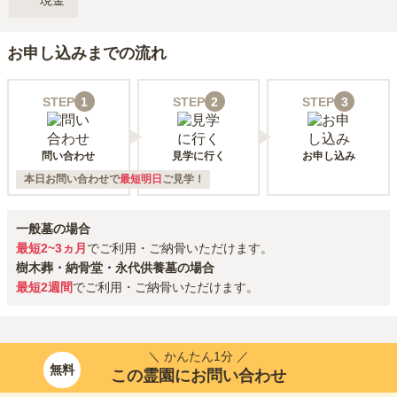
現金
お申し込みまでの流れ
STEP
1
STEP
2
STEP
3
問い合わせ
見学に行く
お申し込み
本日お問い合わせで
最短明日
ご見学！
一般墓の場合
最短2~3ヵ月
でご利用・ご納骨いただけます。
樹木葬・納骨堂・永代供養墓の場合
最短2週間
でご利用・ご納骨いただけます。
＼ かんたん1分 ／
無料
この霊園にお問い合わせ