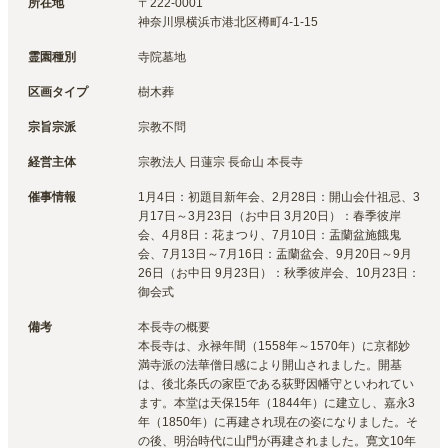
所在地
〒
222-0001
神奈川県横浜市港北区樽町4-1-15
霊園種別
寺院墓地
区画タイプ
樹木葬
宗旨宗派
宗教不問
経営主体
宗教法人 日蓮宗 長命山 本長寺
催事情報
1月4日：初題目新年会、2月28日：開山会什祖忌、3
月17日～3月23日（お中日 3月20日）：春季彼岸
会、4月8日：花まつり、7月10日：盂蘭盆施餓鬼
会、7月13日～7月16日：盂蘭盆会、9月20日～9月
26日（お中日 9月23日）：秋季彼岸会、10月23日：
御会式
備考
本長寺の概要

本長寺は、永禄年間（1558年～1570年）に京都妙
満寺派の法華僧日感により開山されました。開基
は、後北条氏の家臣である荻野因幡守といわれてい
ます。本堂は天保15年（1844年）に建立し、嘉永3
年（1850年）に再建され現在の姿になりました。そ
の後、明治時代に山門が再建されました。寛文10年