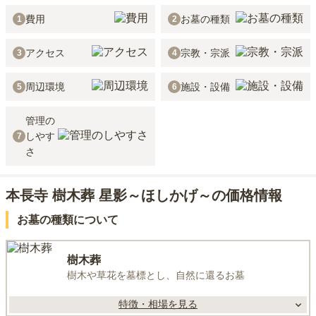
費用
お墓の種類
1
2
アクセス
宗教・宗派
3
4
周辺環境
施設・設備
5
6
管理の
しやす
7
さ
本長寺 樹木葬 星影～ほしかげ～の価格情報
お墓の種類について
樹木葬
樹木や草花を墓標とし、自然に還るお墓
特徴・相場を見る