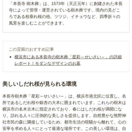
「本長寺 樹木葬」は、1573年（天正元年）に創建された本長
寺によって管理・運営されている樹木葬です。境内の見どこ
ろである枝垂れ桜の他、ツツジ、イチョウなど、四季折々の
風景を楽しむことができます。
この霊園のおすすめ記事
横浜市にある本長寺の樹木葬「星彩～せいさい～」の詳細
レポート！モダンなデザインのお墓
美しいしだれ桜が見られる環境
本長寺樹木葬「星彩～せいさい～」は、横浜市港北区に位置し、名
所であるしだれ桜や銀杏の大木に囲まれています。これらの樹木は
横浜市の名木古木に指定されており、春にはしだれ桜が満開にな
り、訪れる人々に圧倒的な美しさを提供します。自然豊かな熊野神
社市民の森に隣接しているため、都市生活の喧騒から離れて、心の
安寧を求める人々にとって最適な場所です。この美しい環境は、自