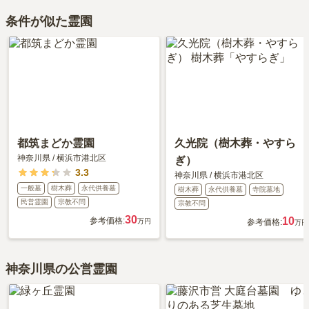
大切な家族の一員であるペットも供養できるプランをご用意してお
場価格は、約60万円です。
条件が似た霊園
りますので、資料請求で詳細条件をご確認ください。
永代供養について詳しく知りたい方は『
永代供養墓をわかりやすく
解説！
』をご覧ください。
都筑まどか霊園
久光院（樹木葬・やすら
神奈川県
/
横浜市港北区
ぎ）
3.3
神奈川県
/
横浜市港北区
一般墓
樹木葬
永代供養墓
樹木葬
永代供養墓
寺院墓地
民営霊園
宗教不問
宗教不問
30
10
参考価格:
万円
参考価格:
万円
神奈川県の公営霊園