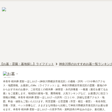
【お墓・霊園・墓地探し】ライフドット
神奈川県のおすすめお墓一覧ランキン
本長寺 樹木葬 星影～ほしかげ～(神奈川県横浜市港北区）の価格・評判・バスや車のアクセ
ス・地図情報。お墓探しのlife.（ライフドット）は、神奈川県横浜市港北区の霊園・墓地の中
からおすすめのお墓や、ご自宅近くの樹木葬・納骨堂・永代供養墓・一般墓（墓石を建てるお
墓）をご提案します。地域別の墓地一覧、費用相場、人気ランキングなど、お墓選びに役立つ
情報が満載。本長寺 樹木葬 星影～ほしかげ～の評判・口コミや、詳細な交通アクセス・地
図、料金・値段もご覧いただけます。民営霊園・公営霊園（市営・都立・都営）・有名寺院、
宗教・宗派、ペット供養など、さまざまな特徴から比較して神奈川県横浜市港北区のお墓を探
せます。本長寺 樹木葬 星影～ほしかげ～の見学予約・資料請求の申込みのほか、墓石購入、