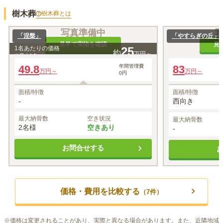
樹木葬
樹木葬
とは
写真準備中
「涅槃」
「やすらぎの丘」西
見学で実物を確認
見
1名あたりの価格
25
約
万円～
※最大
2
名
49.8
年間管理費
83
万円～
万円～
0円
面積/特徴
面積/特徴
-
西向き
最大納骨数
空き状況
最大納骨数
2名様
空きあり
-
お問合せする
価格・費用を比較する
（
7
件）
※
価格は変更されることがあり、実際と異なる場合があります。また、近隣地域