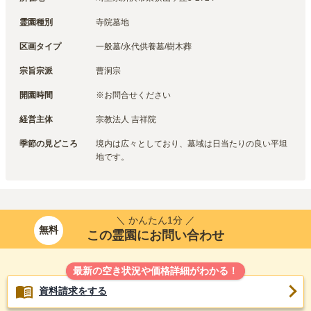
霊園種別
寺院墓地
区画タイプ
一般墓/永代供養墓/樹木葬
宗旨宗派
曹洞宗
開園時間
※お問合せください
経営主体
宗教法人 吉祥院
季節の見どころ
境内は広々としており、墓域は日当たりの良い平坦
地です。
＼ かんたん1分 ／
無料
この霊園にお問い合わせ
最新の空き状況や価格詳細がわかる！
資料請求をする