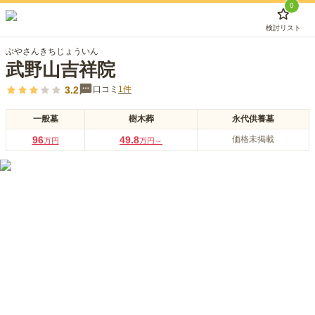
0
検討リスト
ぶやさんきちじょういん
武野山吉祥院
3.2
口コミ
1
件
一般墓
樹木葬
永代供養墓
96
49.8
価格未掲載
万円
万円～