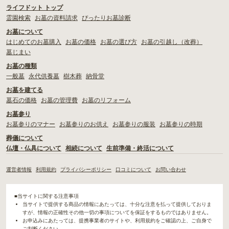
ライフドット トップ
霊園検索
お墓の資料請求
ぴったりお墓診断
お墓について
はじめてのお墓購入
お墓の価格
お墓の選び方
お墓の引越し（改葬）
墓じまい
お墓の種類
一般墓
永代供養墓
樹木葬
納骨堂
お墓を建てる
墓石の価格
お墓の管理費
お墓のリフォーム
お墓参り
お墓参りのマナー
お墓参りのお供え
お墓参りの服装
お墓参りの時期
葬儀について
仏壇・仏具について
相続について
生前準備・終活について
運営者情報
利用規約
プライバシーポリシー
口コミについて
お問い合わせ
■当サイトに関する注意事項
当サイトで提供する商品の情報にあたっては、十分な注意を払って提供しておりま
すが、情報の正確性その他一切の事項についてを保証をするものではありません。
お申込みにあたっては、提携事業者のサイトや、利用規約をご確認の上、ご自身で
ご判断ください。