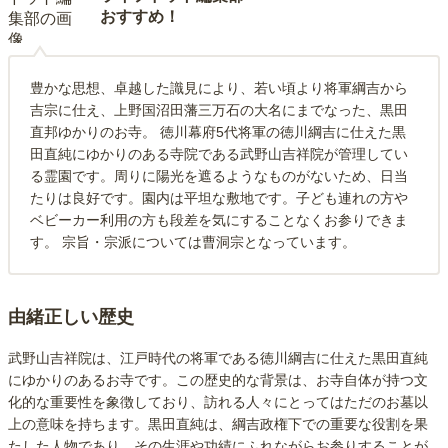
おすすめ！
豊かな思想、卓越した識見により、若い頃より将軍綱吉から
吉宗に仕え、上野国沼田藩三万石の大名にまでなった、黒田
直邦ゆかりのお寺。 徳川幕府5代将軍の徳川綱吉に仕えた黒
田直純にゆかりのある寺院である武野山吉祥院が管理してい
る霊園です。周りに陽光を遮るようなものがないため、日当
たりは良好です。園内は平坦な敷地です。子ども連れの方や
ベビーカー利用の方も段差を気にすることなくお参りできま
す。 宗旨・宗派については曹洞宗となっています。
由緒正しい歴史
武野山吉祥院は、江戸時代の将軍である徳川綱吉に仕えた黒田直純
にゆかりのあるお寺です。この歴史的な背景は、お寺自体が持つ文
化的な重要性を象徴しており、訪れる人々にとってはただのお墓以
上の意味を持ちます。黒田直純は、綱吉政権下での重要な役割を果
たした人物であり、その生涯や功績にふれながらお参りすることが