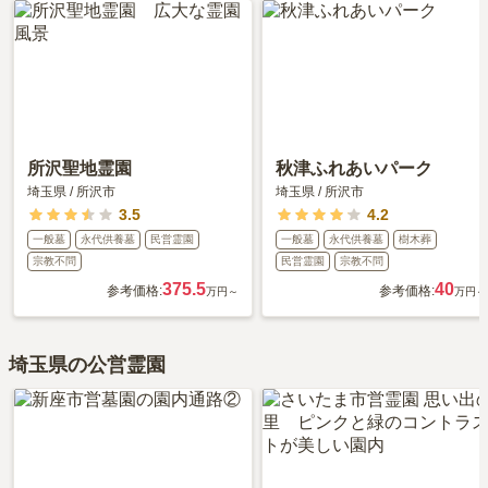
所沢聖地霊園
秋津ふれあいパーク
埼玉県
/
所沢市
埼玉県
/
所沢市
3.5
4.2
一般墓
永代供養墓
民営霊園
一般墓
永代供養墓
樹木葬
宗教不問
民営霊園
宗教不問
375.5
40
参考価格:
参考価格:
万円～
万円～
埼玉県の公営霊園