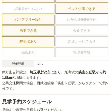
継承者がいらない
ペット供養できる
バリアフリー設計
駅から徒歩5分圏内
法要できる
会食できる
駐車場あり
送迎サービスあり
売店あり
管理者常駐
設備詳細
なし
武野山吉祥院
は、
埼玉県
所沢市
にあり
、最寄駅の
狭山ヶ丘
駅
から
約
1.8km
の場所にあり
ます。
公共交通機関の場合
、西武池袋線「狭山ヶ丘駅」からタクシーで約5
分
です。
見学予約スケジュール
見学をご希望の日程をお選びください。