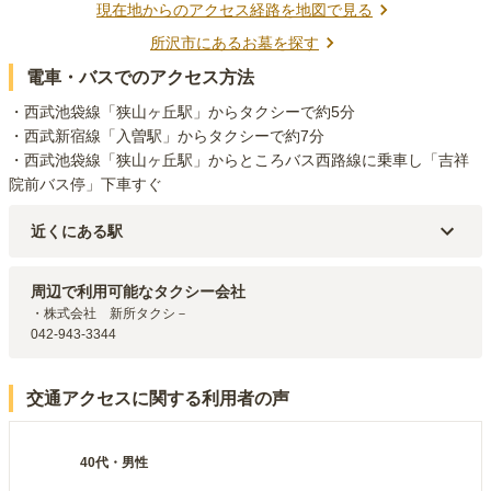
現在地からのアクセス経路を地図で見る
所沢市
にあるお墓を探す
電車・バスでのアクセス方法
・西武池袋線「狭山ヶ丘駅」からタクシーで約5分

・西武新宿線「入曽駅」からタクシーで約7分

・西武池袋線「狭山ヶ丘駅」からところバス西路線に乗車し「吉祥
院前バス停」下車すぐ
近くにある駅
西武池袋線
狭山ヶ丘
駅（
1.8km
）
西武池袋線
武蔵藤沢
駅（
2km
）
周辺で利用可能なタクシー会社
西武池袋線
小手指
駅（
2.4km
）
・株式会社　新所タクシ－

042-943-3344
交通アクセスに関する利用者の声
40代
・
男性