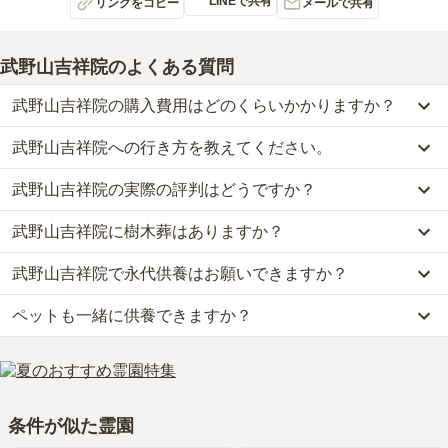
LINEで共有
リンクをコピー
メールで共有
武野山吉祥院
のよくある質問
武野山吉祥院の購入費用はどのくらいかかりますか？
武野山吉祥院への行き方を教えてください。
武野山吉祥院では、一般墓が約96万円から、樹木葬が約49.8万円か
らお求めいただけます。
武野山吉祥院の実際の評判はどうですか？
公共交通機関の場合、西武池袋線「狭山ヶ丘駅」からタクシーで約
なお、武野山吉祥院がある埼玉県の相場は、一般墓が約64万円（墓
5分です。
石代別途）、樹木葬が約58万円です。
武野山吉祥院に樹木葬はありますか？
当サイトに寄せられた総合評価は、3.2点です。特に価格、交通利
詳しいルートや地図は、本ページの「地図・交通アクセス」欄をご
お墓は、価格が高いものがよい、安いものが悪い、という訳ではあ
便性、設備・環境が高く評価されています。
確認ください。
りません。大切なのは、ご家族が心から納得し、安心してお参りで
武野山吉祥院で永代供養はお願いできますか？
はい、武野山吉祥院には3種類の樹木葬がございます。
利用者様からは「食事処はなく近所のファミレスを使用する。バリ
きる場所を選ぶことです。
費用は、約49.8万円からとなっております。
アフリー関係も、トイレに物を置かれてしまい、利用しづらい。」
ペットも一緒に供養できますか？
はい、武野山吉祥院は永代供養に対応しています。
武野山吉祥院がある埼玉県の樹木葬の相場価格は、約58万円です。
といったお声をいただいております。
費用は、約49.8万円からとなっております。
樹木葬
について詳しく知りたい方は『
樹木葬とは？費用相場・メリ
はい、武野山吉祥院はペット供養に対応しております。
武野山吉祥院がある埼玉県の永代供養墓の相場価格は、約65万円で
ット＆デメリット・仕組みを解説
』をご覧ください。
大切な家族の一員であるペットも供養できるプランをご用意してお
す。
りますので、資料請求で詳細条件をご確認ください。
永代供養について詳しく知りたい方は『
永代供養墓をわかりやすく
条件が似た霊園
解説！
』をご覧ください。