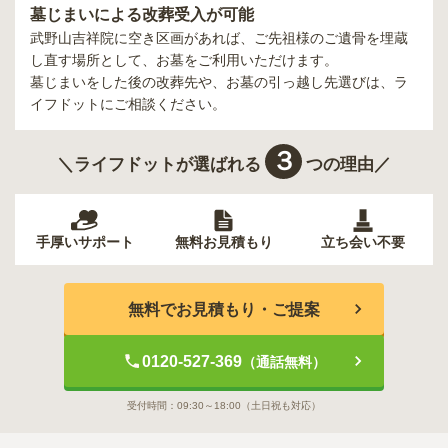
墓じまいによる改葬受入が可能
武野山吉祥院
に空き区画があれば、ご先祖様のご遺骨を埋蔵
し直す場所として、お墓をご利用いただけます。
墓じまいをした後の改葬先や、お墓の引っ越し先選びは、ラ
イフドットにご相談ください。
３
＼ライフドットが選ばれる
つの理由／
手厚いサポート
無料お見積もり
立ち会い不要
無料でお見積もり・ご提案
0120-527-369
（通話無料）
受付時間：
09:30～18:00
（土日祝も対応）