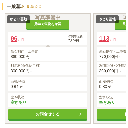
一般墓
一般墓
とは
写真準備中
ゆとり墓地
ゆとり墓地
見学で実物を確認
見
96
年間管理費
113
万円
万円
7,800円
墓石制作・工事費
墓石制作・工事費
660,000円～
770,000円～
利用料(永代使用料)
利用料(永代使用料
300,000円～
360,000円～
面積/特徴
面積/特徴
0.64 ㎡
0.80㎡
空き状況
空き状況
空きあり
空きあり
お問合せする