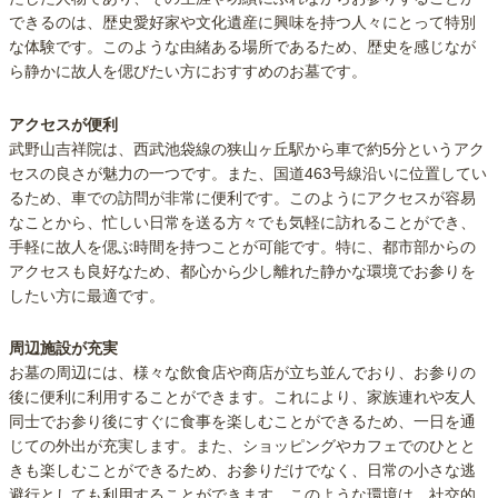
できるのは、歴史愛好家や文化遺産に興味を持つ人々にとって特別
な体験です。このような由緒ある場所であるため、歴史を感じなが
ら静かに故人を偲びたい方におすすめのお墓です。
アクセスが便利
武野山吉祥院は、西武池袋線の狭山ヶ丘駅から車で約5分というアク
セスの良さが魅力の一つです。また、国道463号線沿いに位置してい
るため、車での訪問が非常に便利です。このようにアクセスが容易
なことから、忙しい日常を送る方々でも気軽に訪れることができ、
手軽に故人を偲ぶ時間を持つことが可能です。特に、都市部からの
アクセスも良好なため、都心から少し離れた静かな環境でお参りを
したい方に最適です。
周辺施設が充実
お墓の周辺には、様々な飲食店や商店が立ち並んでおり、お参りの
後に便利に利用することができます。これにより、家族連れや友人
同士でお参り後にすぐに食事を楽しむことができるため、一日を通
じての外出が充実します。また、ショッピングやカフェでのひとと
きも楽しむことができるため、お参りだけでなく、日常の小さな逃
避行としても利用することができます。このような環境は、社交的