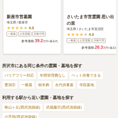
新座市営墓園
さいたま市営霊園 思い出
埼玉県
/
新座市
の里
4.0
埼玉県
/
さいたま市見沼区
一般墓
公営霊園
宗教不問
4.0
39.2
一般墓
公営霊園
宗教不問
参考価格:
万円
+墓石代
26.3
参考価格:
万円
+墓石代
所沢市
にある同じ条件の霊園・墓地を探す
バリアフリー対応
年間管理費なし
ペット供養できる
曹洞宗
一般墓
樹木葬
永代供養墓
寺院墓地
利用する駅から近い霊園・墓地を探す
狭山ヶ丘(西武池袋線)
武蔵藤沢(西武池袋線)
小手指(西武池袋線)