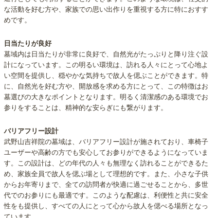
な活動を好む方や、家族での思い出作りを重視する方に特におすす
めです。
日当たりが良好
墓域内は日当たりが非常に良好で、自然光がたっぷりと降り注ぐ設
計になっています。この明るい環境は、訪れる人々にとって心地よ
い空間を提供し、穏やかな気持ちで故人を偲ぶことができます。特
に、自然光を好む方や、開放感を求める方にとって、この特徴はお
墓選びの大きなポイントとなります。明るく清潔感のある環境でお
参りをすることは、精神的な安らぎにも繋がります。
バリアフリー設計
武野山吉祥院の墓域は、バリアフリー設計が施されており、車椅子
ユーザーや高齢の方でも安心してお参りができるようになっていま
す。この設計は、どの年代の人々も無理なく訪れることができるた
め、家族全員で故人を偲ぶ場として理想的です。また、小さな子供
からお年寄りまで、全ての訪問者が快適に過ごせることから、多世
代でのお参りにも最適です。このような配慮は、利便性と共に安全
性をも提供し、すべての人にとって心から故人を偲べる場所となっ
ています。