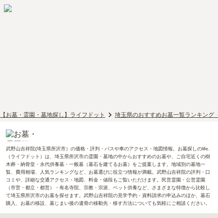
【お墓・霊園・墓地探し】ライフドット
埼玉県のおすすめお墓一覧ランキング
武野山吉祥院(埼玉県所沢市）の価格・評判・バスや車のアクセス・地図情報。お墓探しのlife.
（ライフドット）は、埼玉県所沢市の霊園・墓地の中からおすすめのお墓や、ご自宅近くの樹
木葬・納骨堂・永代供養墓・一般墓（墓石を建てるお墓）をご提案します。地域別の墓地一
覧、費用相場、人気ランキングなど、お墓選びに役立つ情報が満載。武野山吉祥院の評判・口
コミや、詳細な交通アクセス・地図、料金・値段もご覧いただけます。民営霊園・公営霊園
（市営・都立・都営）・有名寺院、宗教・宗派、ペット供養など、さまざまな特徴から比較し
て埼玉県所沢市のお墓を探せます。武野山吉祥院の見学予約・資料請求の申込みのほか、墓石
購入、お墓の移設、墓じまい後の遺骨の移動先・移す方法についても気軽にご相談ください。