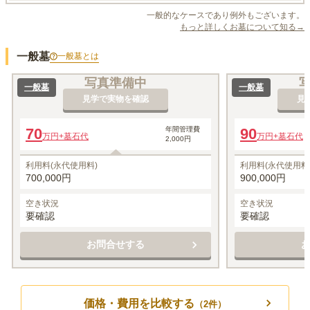
一般的なケースであり例外もございます。
もっと詳しくお墓について知る→
一般墓
一般墓
とは
写真準備中
一般墓
一般墓
見学で実物を確認
見
70
年間管理費
90
万円
+墓石代
万円
+墓石代
2,000円
利用料(永代使用料)
利用料(永代使用料
700,000円
900,000円
空き状況
空き状況
要確認
要確認
お問合せする
価格・費用を比較する
（
2
件）