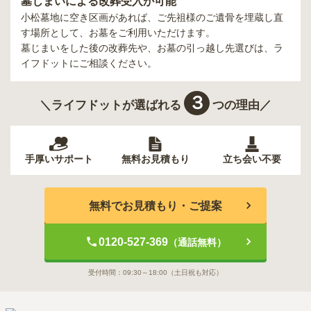
墓じまいによる改葬受入が可能
小松墓地
に空き区画があれば、ご先祖様のご遺骨を埋蔵し直
す場所として、お墓をご利用いただけます。
墓じまいをした後の改葬先や、お墓の引っ越し先選びは、ラ
イフドットにご相談ください。
３
＼ライフドットが選ばれる
つの理由／
手厚いサポート
無料お見積もり
立ち会い不要
無料でお見積もり・ご提案
0120-527-369
（通話無料）
受付時間：
09:30～18:00
（土日祝も対応）