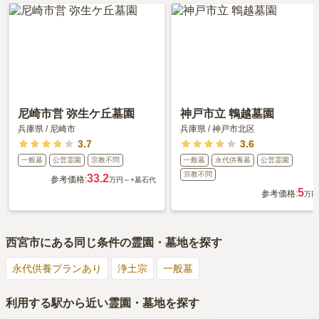
尼崎市営 弥生ケ丘墓園
神戸市立 鵯越墓園
兵庫県
/
尼崎市
兵庫県
/
神戸市北区
3.7
3.6
一般墓
公営霊園
宗教不問
一般墓
永代供養墓
公営霊園
宗教不問
33.2
参考価格:
万円～
+墓石代
5
参考価格:
万円
西宮市
にある同じ条件の霊園・墓地を探す
永代供養プランあり
浄土宗
一般墓
利用する駅から近い霊園・墓地を探す