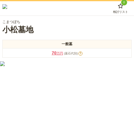
0
検討リスト
こまつぼち
小松墓地
一般墓
70
万円
(墓石代別)
?