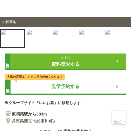
小松墓地
まずは
無料
資料請求する
人気の区画は、すぐに空きが無くなります
見学予約する
無料
※グループサイト『いいお墓』に移動します
東鳴尾
駅から
383m
兵庫県西宮市武庫川町6
行き方