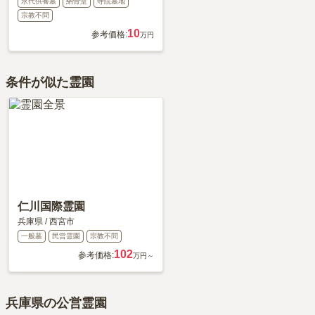
永代供養墓
納骨堂
寺院墓地
宗教不問
10
参考価格:
万円
条件が似た霊園
仁川国際霊園
兵庫県
/
西宮市
一般墓
民営霊園
宗教不問
102
参考価格:
万円～
兵庫県の公営霊園