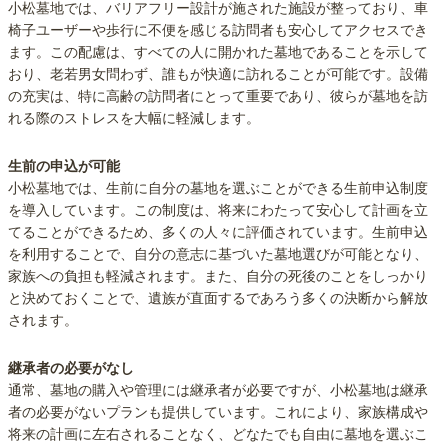
小松墓地では、バリアフリー設計が施された施設が整っており、車
椅子ユーザーや歩行に不便を感じる訪問者も安心してアクセスでき
ます。この配慮は、すべての人に開かれた墓地であることを示して
おり、老若男女問わず、誰もが快適に訪れることが可能です。設備
の充実は、特に高齢の訪問者にとって重要であり、彼らが墓地を訪
れる際のストレスを大幅に軽減します。
生前の申込が可能
小松墓地では、生前に自分の墓地を選ぶことができる生前申込制度
を導入しています。この制度は、将来にわたって安心して計画を立
てることができるため、多くの人々に評価されています。生前申込
を利用することで、自分の意志に基づいた墓地選びが可能となり、
家族への負担も軽減されます。また、自分の死後のことをしっかり
と決めておくことで、遺族が直面するであろう多くの決断から解放
されます。
継承者の必要がなし
通常、墓地の購入や管理には継承者が必要ですが、小松墓地は継承
者の必要がないプランも提供しています。これにより、家族構成や
将来の計画に左右されることなく、どなたでも自由に墓地を選ぶこ