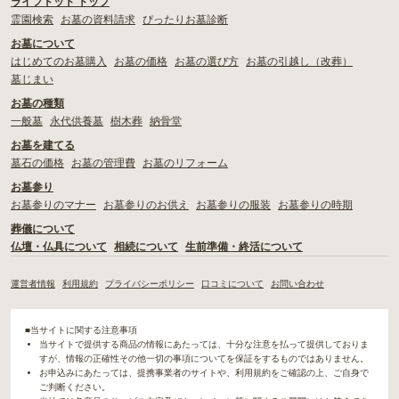
ライフドット トップ
霊園検索
お墓の資料請求
ぴったりお墓診断
お墓について
はじめてのお墓購入
お墓の価格
お墓の選び方
お墓の引越し（改葬）
墓じまい
お墓の種類
一般墓
永代供養墓
樹木葬
納骨堂
お墓を建てる
墓石の価格
お墓の管理費
お墓のリフォーム
お墓参り
お墓参りのマナー
お墓参りのお供え
お墓参りの服装
お墓参りの時期
葬儀について
仏壇・仏具について
相続について
生前準備・終活について
運営者情報
利用規約
プライバシーポリシー
口コミについて
お問い合わせ
■当サイトに関する注意事項
当サイトで提供する商品の情報にあたっては、十分な注意を払って提供しておりま
すが、情報の正確性その他一切の事項についてを保証をするものではありません。
お申込みにあたっては、提携事業者のサイトや、利用規約をご確認の上、ご自身で
ご判断ください。