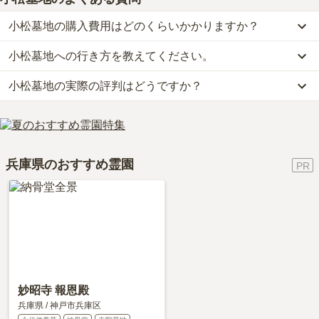
小松墓地の購入費用はどのくらいかかりますか？
小松墓地への行き方を教えてください。
小松墓地では、一般墓が約70万円(墓石代別)からお求めいただけま
す。
小松墓地の実際の評判はどうですか？
公共交通機関の場合、阪神電鉄「武庫川駅」西口から徒歩約5分で
なお、小松墓地がある兵庫県の相場は、一般墓が約85万円（墓石代
す。
別途）です。
小松墓地の口コミはまだ投稿されておりません。
車の場合、阪神高速3号神戸線「武庫川インター」から車で約3分で
お墓は、価格が高いものがよい、安いものが悪い、という訳ではあ
口コミはあくまで一つの目安です。資料請求や現地見学を通して、
す。
りません。大切なのは、ご家族が心から納得し、安心してお参りで
ご自身の目で雰囲気を確認してみることをおすすめします。
詳しいルートや地図は、本ページの「地図・交通アクセス」欄をご
きる場所を選ぶことです。
兵庫県のおすすめ霊園
確認ください。
妙昭寺 報恩殿
兵庫県
/
神戸市兵庫区