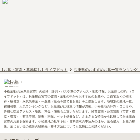
【お墓・霊園・墓地探し】ライフドット
兵庫県のおすすめお墓一覧ランキング
小松墓地(兵庫県西宮市）の価格・評判・バスや車のアクセス・地図情報。お墓探しのlife.（ラ
イフドット）は、兵庫県西宮市の霊園・墓地の中からおすすめのお墓や、ご自宅近くの樹木
葬・納骨堂・永代供養墓・一般墓（墓石を建てるお墓）をご提案します。地域別の墓地一覧、
費用相場、人気ランキングなど、お墓選びに役立つ情報が満載。小松墓地の評判・口コミや、
詳細な交通アクセス・地図、料金・値段もご覧いただけます。民営霊園・公営霊園（市営・都
立・都営）・有名寺院、宗教・宗派、ペット供養など、さまざまな特徴から比較して兵庫県西
宮市のお墓を探せます。小松墓地の見学予約・資料請求の申込みのほか、墓石購入、お墓の移
設、墓じまい後の遺骨の移動先・移す方法についても気軽にご相談ください。