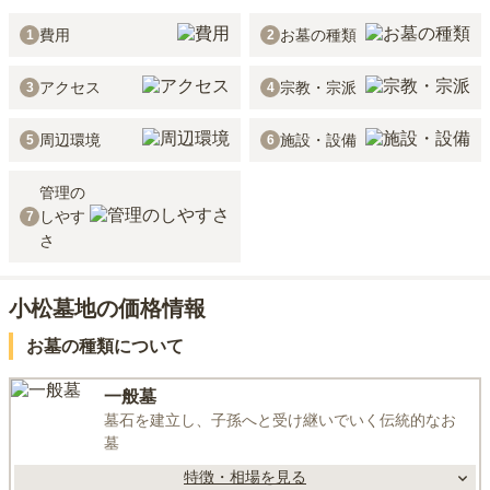
費用
お墓の種類
1
2
アクセス
宗教・宗派
3
4
周辺環境
施設・設備
5
6
管理の
しやす
7
さ
小松墓地の価格情報
お墓の種類について
一般墓
墓石を建立し、子孫へと受け継いでいく伝統的なお
墓
特徴・相場を見る