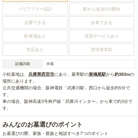
バリアフリー設計
駅から徒歩5分圏内
法要できる
会食できる
駐車場あり
送迎サービスあり
売店あり
管理者常駐
設備詳細
水場
小松墓地
は、
兵庫県
西宮市
にあり
、最寄駅の
東鳴尾
駅
から
約
383m
の
場所にあり
ます。
公共交通機関の場合
、阪神電鉄「武庫川駅」西口から徒歩約5分
で
す。
車の場合
、阪神高速3号神戸線「武庫川インター」から車で約3分
で
す。
みんなのお墓選びのポイント
お墓選びの際、家族・親族と相談すべき7つのポイント