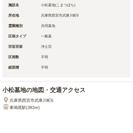
施設名
小松墓地(こまつぼち)
所在地
兵庫県西宮市武庫川町6
霊園種別
共同墓地
区画タイプ
一般墓
宗旨宗派
浄土宗
区画数
不明
総面積
不明
小松墓地の地図・交通アクセス
兵庫県西宮市武庫川町6
東鳴尾
駅(
383m
)