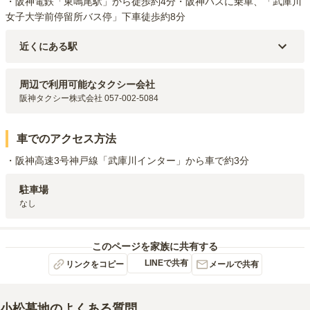
・阪神電鉄「東鳴尾駅」から徒歩約4分・阪神バスに乗車、「武庫川
女子大学前停留所バス停」下車徒歩約8分
近くにある駅
阪神武庫川線
東鳴尾
駅（
383m
）
阪神本線・阪神武庫川線
武庫川
駅（
637m
）
周辺で利用可能なタクシー会社
阪神武庫川線
洲先
駅（
833m
）
阪神タクシー株式会社 057-002-5084
阪神本線
鳴尾
駅（
1.3km
）
阪神武庫川線
武庫川団地前
駅（
1.5km
）
車でのアクセス方法
・阪神高速3号神戸線「武庫川インター」から車で約3分
駐車場
なし
このページを家族に共有する
LINEで共有
リンクをコピー
メールで共有
小松墓地
のよくある質問