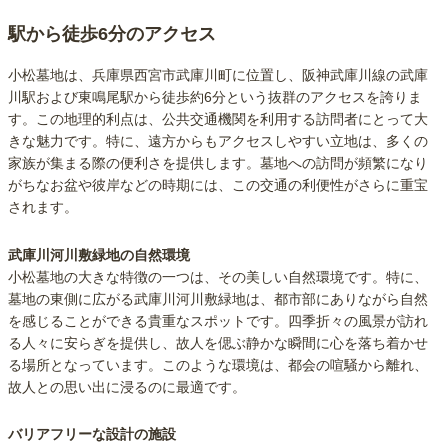
駅から徒歩6分のアクセス
小松墓地は、兵庫県西宮市武庫川町に位置し、阪神武庫川線の武庫
川駅および東鳴尾駅から徒歩約6分という抜群のアクセスを誇りま
す。この地理的利点は、公共交通機関を利用する訪問者にとって大
きな魅力です。特に、遠方からもアクセスしやすい立地は、多くの
家族が集まる際の便利さを提供します。墓地への訪問が頻繁になり
がちなお盆や彼岸などの時期には、この交通の利便性がさらに重宝
されます。
武庫川河川敷緑地の自然環境
小松墓地の大きな特徴の一つは、その美しい自然環境です。特に、
墓地の東側に広がる武庫川河川敷緑地は、都市部にありながら自然
を感じることができる貴重なスポットです。四季折々の風景が訪れ
る人々に安らぎを提供し、故人を偲ぶ静かな瞬間に心を落ち着かせ
る場所となっています。このような環境は、都会の喧騒から離れ、
故人との思い出に浸るのに最適です。
バリアフリーな設計の施設