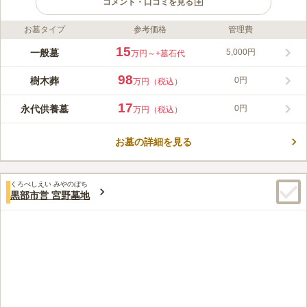
コメント・口コミを見る
お墓タイプ
参考価格
管理費
ライフドット編集部のコメント
生前の申し込みが可能で永代供養墓もあります。 継承者がいな
15
一般墓
5,000円
万円～
+墓石代
い方や墓守の負担を少なくしたい方にもおすすめです。 永代供
養墓は、ご夫婦・ご家族4人のプランがあります。 最後の方の納
98
樹木葬
0円
万円（税込）
骨から13年間は個別の供養、その後「モニュメント墓」での永代
コメントの続きを読む
供養をしてもらえます。 駐車場から苑内までは、バリアフリー
17
永代供養墓
0円
万円（税込）
に対応しているので、車椅子の方でも移動に困ることはありませ
口コミ評価
ん。
この霊園はまだ誰からも評価されていません。
お墓の詳細を見る
くろべしえい みやのぼち
黒部市営 宮野墓地