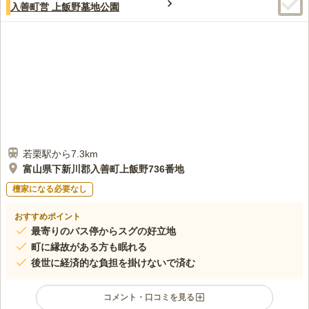
3.0
入善町営 上飯野墓地公園
周辺には、宮野山というところに仏舎利塔があり、そこでもお参
50代
男性
りをしますが、周りには山しかないので、花などはふもとの花屋で買って
いくしかありません。
口コミの続きを読む
若栗駅から7.3km
富山県下新川郡入善町上飯野736番地
檀家になる必要なし
おすすめポイント
最寄りのバス停からスグの好立地
町に縁故がある方も眠れる
後世に経済的な負担を掛けないで済む
コメント・口コミを見る