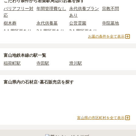
こだわり条件から
若栗駅周辺
のお墓を探す
詳しくは、
若栗駅周辺
の永代供養の一覧
をご覧ください。
れているケースがほとんどです。
バリアフリー対
年間管理費なし
永代供養プラン
宗教不問
主な条件として、遺骨がすでにある、該当の市区町村に一定年数以
若栗駅周辺
で安価なお墓を探したい場合は、
価格の安い順
で並び替
なお、お墓によっては以下の費用が別途かかる場合があります。
応
あり
上住んでいるなどが挙げられます。
えてお墓を探すのがおすすめです。
・
開眼法要の費用
：お墓を新しく建てた際に行う儀式のための費
樹木葬
永代供養墓
公営霊園
寺院墓地
条件を満たさない場合は、申し込み自体ができないことも多いた
用。僧侶に渡すお布施がかかります。
め、事前の確認が重要です。
1人用区画あり
2人用区画あり
3人用区画あり
・
納骨式の費用
：お墓に遺骨を納める儀式のための費用。僧侶に渡
お墓の条件を全て表示
契約条件の詳細は、各霊園のページをご確認いただくか、資料請求
すお布施、会食などの費用がかかります。
よりお問い合わせください。
・
年間管理費
：お墓の管理費。契約後、毎年発生するケースがあり
ます。
富山地鉄本線の駅一覧
稲荷町駅
寺田駅
滑川駅
正確な費用は、区画や石材の選び方によって大きく変わるため、見
積もりを取るまで確定しません。
現地見学では、担当者に「提示金額以外にかかる費用はないか」を
富山県
内の石材店･墓石販売店を探す
必ず確認することをおすすめします。
現地への見学が難しい場合は、資料請求でも各霊園の詳しい料金案
内を取り寄せることができます。
富山県の市区町村を全て表示