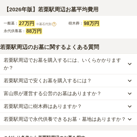
【2026年版】若栗駅周辺お墓平均費用
27万円
98万円
一般墓：
樹木葬：
※墓石代別
?
88万円
永代供養墓：
若栗駅周辺のお墓に関するよくある質問
若栗駅周辺でお墓を購入するには、いくらかかります
か？
若栗駅周辺で安くお墓を購入するには？
若栗駅周辺
での購入費用の目安は、
一般墓が約177万円、樹木葬が
約98万円、永代供養墓が約88万円
です。
富山県が運営する公営のお墓はありますか？
若栗駅周辺
で一番安価な
お墓
は、
慈晃苑
の
一般墓
で、
15万円
(墓石
一般墓を建てる場合は、「永代使用料（土地代）」と「墓石代」の
代別)
からお求めいただけます。
2つが主な費用となります。
若栗駅周辺に樹木葬はありますか？
若栗駅周辺
には、
富山県
が運営する公営の霊園が
4
件あります。
一般的に最も費用を抑えられるのは、他の方のご遺骨と一緒に埋葬
若栗駅周辺
の一般墓の永代使用料の平均は
27万円
で、墓石代は
富山
黒部市営 宮野墓地
、
入善町営 上飯野墓地公園
、
黒部市営 宇奈月墓
する
「合祀墓（ごうしぼ）」
と呼ばれるタイプです。個別のお墓に
県の平均
150.2万円
です。いずれも区画の広さや墓石の大きさ・素
若栗駅周辺で永代供養できるお墓・墓地はありますか？
若栗駅周辺
には、
1
件の樹木葬があります。
地
などが代表的です。
比べて省スペースで管理の手間がかからないため、費用が安く設定
材によって変わります。
詳しくは、
若栗駅周辺
の樹木葬の一覧
をご覧ください。
されています。
樹木葬・納骨堂・永代供養墓は、基本的に墓石代がかからず、永代
若栗駅周辺
には、永代供養できるお墓・墓地が
2
件あります。
公営霊園は民営の霊園と異なり、契約にあたって応募資格が設けら
価格の目安は、1名あたり5万円〜30万円程度です。
使用料のみかかります。