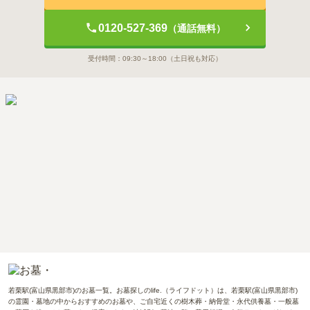
0120-527-369
（通話無料）
受付時間：
09:30～18:00
（土日祝も対応）
若栗駅(富山県黒部市)のお墓一覧。お墓探しのlife.（ライフドット）は、若栗駅(富山県黒部市)
の霊園・墓地の中からおすすめのお墓や、ご自宅近くの樹木葬・納骨堂・永代供養墓・一般墓