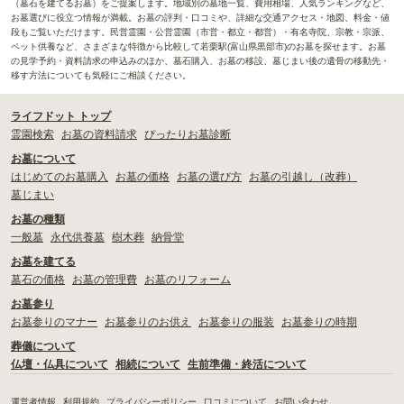
（墓石を建てるお墓）をご提案します。地域別の墓地一覧、費用相場、人気ランキングなど、
お墓選びに役立つ情報が満載。お墓の評判・口コミや、詳細な交通アクセス・地図、料金・値
段もご覧いただけます。民営霊園・公営霊園（市営・都立・都営）・有名寺院、宗教・宗派、
ペット供養など、さまざまな特徴から比較して若栗駅(富山県黒部市)のお墓を探せます。お墓
の見学予約・資料請求の申込みのほか、墓石購入、お墓の移設、墓じまい後の遺骨の移動先・
移す方法についても気軽にご相談ください。
ライフドット トップ
霊園検索
お墓の資料請求
ぴったりお墓診断
お墓について
はじめてのお墓購入
お墓の価格
お墓の選び方
お墓の引越し（改葬）
墓じまい
お墓の種類
一般墓
永代供養墓
樹木葬
納骨堂
お墓を建てる
墓石の価格
お墓の管理費
お墓のリフォーム
お墓参り
お墓参りのマナー
お墓参りのお供え
お墓参りの服装
お墓参りの時期
葬儀について
仏壇・仏具について
相続について
生前準備・終活について
運営者情報
利用規約
プライバシーポリシー
口コミについて
お問い合わせ