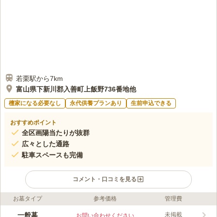
若栗駅から7km
富山県下新川郡入善町上飯野736番地他
檀家になる必要なし
永代供養プランあり
生前申込できる
おすすめポイント
全区画陽当たりが抜群
広々とした通路
駐車スペースも完備
コメント・口コミを見る
お墓タイプ
参考価格
管理費
ライフドット編集部のコメント
高地に位置しており、山や空を近くに感じることができる開放感
一般墓
未掲載
お問い合わせください