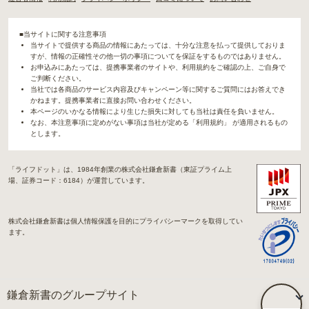
■当サイトに関する注意事項
当サイトで提供する商品の情報にあたっては、十分な注意を払って提供しておりま
すが、情報の正確性その他一切の事項についてを保証をするものではありません。
お申込みにあたっては、提携事業者のサイトや、利用規約をご確認の上、ご自身で
ご判断ください。
当社では各商品のサービス内容及びキャンペーン等に関するご質問にはお答えでき
かねます。提携事業者に直接お問い合わせください。
本ページのいかなる情報により生じた損失に対しても当社は責任を負いません。
なお、本注意事項に定めがない事項は当社が定める「利用規約」 が適用されるもの
とします。
「ライフドット」は、1984年創業の株式会社鎌倉新書（東証プライム上
場、証券コード：6184）が運営しています。
株式会社鎌倉新書は個人情報保護を目的にプライバシーマークを取得してい
ます。
鎌倉新書のグループサイト