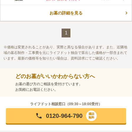
のあるお墓です。 周囲が見渡しやすい環境なので、おひとりの
方や女性のみの場合も、安心してお参りできます。 休園日はな
お墓の詳細を見る
く、24時間お参り可能です。 忙しい方でも、都合の良い時間に
コメントの続きを読む
お参りできるのでおすすめです。 入善町が管理を行っており、
お住いの方や入善町に縁故がある方が眠れます。
口コミ評価
この霊園はまだ誰からも評価されていません。
1
価格は変更されることがあり、実際と異なる場合があります。また、近隣地
域の墓石制作・工事費を元にライフドット独自で算出した価格が一部含まれて
います。最新の価格等を知りたい場合は、資料請求にてご確認ください。
どのお墓がいいかわからない方へ
お墓の選び方のご相談を受付けています。
お気軽にお電話ください。
ライフドット相談窓口（
09:30～18:00
受付）
通話
0120-964-790
無料