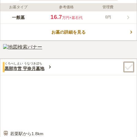
お墓タイプ
参考価格
管理費
ライフドット編集部のコメント
黒部川の近くにある入善町のお墓です。 国道8号線や県道117号
16.7
一般墓
0円
万円
+墓石代
線にほど近く利便性の高い場所にあります。 周囲には田園風景
が広がるのどかな場所です。 遠くには山々を望むことができ、
お墓の詳細を見る
清々しい気持ちでお参りできます。 トイレや休憩所を完備して
コメントの続きを読む
おり、墓域内がフラットなのでお参りしやすいのも嬉しいポイン
トです。
口コミ評価
4.6
みんなの評価
口コミ
1
件
売店、ホームセンターなどは、近くになく、お墓に参る前に、自
50代
男性
くろべしえい うなづきぼち
宅近くのショッピングセンターで花などを購入してから行きます。
黒部市営 宇奈月墓地
口コミの続きを読む
若栗駅から1.8km