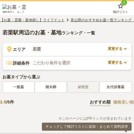
0
検討リスト
【お墓・霊園・墓地探し】ライフドット
富山県のおすすめお墓一覧ランキング
若栗駅周辺のお墓・墓地
ランキング・一覧
変更する
若栗
エリア
変更する
こだわり条件を選択
詳細条件
お墓タイプから選ぶ
一般墓
樹木葬
納骨堂
永代供養墓
1
-
5
/
5
件
おすすめ順
価格安い順
※このページにはPRリンクが含まれています
チェックして検討リストに追加・まとめて資料請求