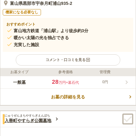
富山県黒部市宇奈月町浦山935-2
檀家になる必要なし
おすすめポイント
富山地方鉄道「浦山駅」より徒歩約3分
暖かい太陽の光を独占できる
充実した施設
コメント・口コミを見る
お墓タイプ
参考価格
管理費
ライフドット編集部のコメント
直近に墓碑を建てることが決定している方が、お墓を建立するこ
28
一般墓
0円
万円
+墓石代
とができる市営墓地です。 最寄駅から徒歩数分というアクセス
に加え、北陸自動車道「黒部IC」から車で約7分の好立地にあり
お墓の詳細を見る
ます。電車でも車でもアクセスしやすいので便利です。 また、
コメントの続きを読む
周辺にはスーパーマーケットやホームセンター、飲食店があり、
お墓参りの行き帰りに立ち寄り買い物や食事をすることができま
口コミ評価
す。
にゅうぜんまちやすらぎえんぼち
この霊園はまだ誰からも評価されていません。
入善町やすらぎ公園墓地