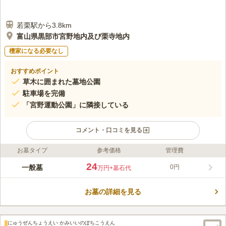
若栗駅から3.8km
富山県黒部市宮野地内及び栗寺地内
檀家になる必要なし
おすすめポイント
草木に囲まれた墓地公園
駐車場を完備
「宮野運動公園」に隣接している
コメント・口コミを見る
お墓タイプ
参考価格
管理費
ライフドット編集部のコメント
宗教不問で利用できる黒部市の市営墓地です。 直近に墓碑を建
24
一般墓
0円
万円
+墓石代
てることが決定している方が眠ることができます。 市営です
が、居住地による制限がないのは嬉しいポイントです。 お墓の
お墓の詳細を見る
区画面積はかなりゆったりしています。 6㎡・9㎡・12㎡の3タイ
コメントの続きを読む
プ用意されており、ニーズに合わせて選ぶことができます。 た
だし、市外の方の使用料は3割増なのでご注意ください。
口コミ評価
にゅうぜんちょうえい かみいいのぼちこうえん
みんなの評価
口コミ
1
件