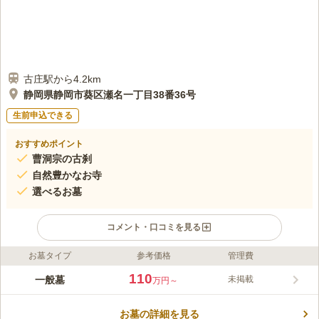
古庄駅から4.2km
静岡県静岡市葵区瀬名一丁目38番36号
生前申込できる
おすすめポイント
曹洞宗の古刹
自然豊かなお寺
選べるお墓
コメント・口コミを見る
お墓タイプ
参考価格
管理費
ライフドット編集部のコメント
光鏡院は自然豊かな、山の中に立てられたお寺です。 季節によ
110
一般墓
未掲載
万円～
って山の木々の色が変わり、訪れる人の目を楽しませてくれま
す。 お参りの後に散策することでき、山の自然が好きな方にお
お墓の詳細を見る
すすめです。 お寺が管理しているので、墓地内は整備されてお
コメントの続きを読む