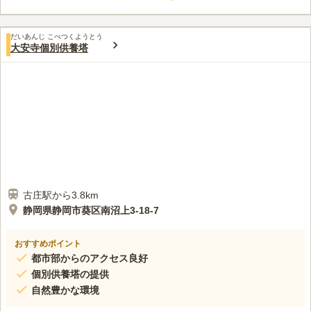
り気持ちよ良くお参りすることができます。 永代に渡って供養
してもらえる、永代供養墓もあります。
口コミ評価
だいあんじ こべつくようとう
この霊園はまだ誰からも評価されていません。
大安寺個別供養塔
古庄駅から3.8km
静岡県静岡市葵区南沼上3-18-7
おすすめポイント
都市部からのアクセス良好
個別供養塔の提供
自然豊かな環境