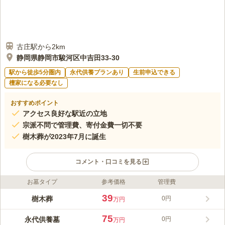
古庄駅から2km
静岡県静岡市駿河区中吉田33-30
駅から徒歩5分圏内
永代供養プランあり
生前申込できる
檀家になる必要なし
おすすめポイント
アクセス良好な駅近の立地
宗派不問で管理費、寄付金費一切不要
樹木葬が2023年7月に誕生
コメント・口コミを見る
お墓タイプ
参考価格
管理費
ライフドット編集部のコメント
丁寧に手入れされた庭木が美しく、四季折々の風景が楽しめる安
39
樹木葬
0円
万円
らぎの環境で訪れる人々を和ませてくれる寺院です。 駅近でア
クセスしやすいことに加え、近くの美術館通りには多くの店舗が
75
永代供養墓
0円
万円
並ぶ利便性の良い立地です。 お墓は全て、年間管理費や寄付金
コメントの続きを読む