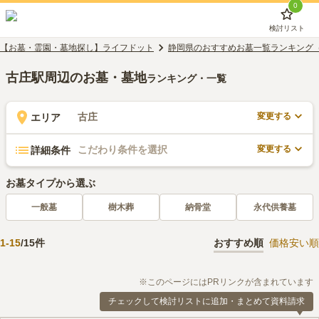
0
検討リスト
【お墓・霊園・墓地探し】ライフドット
静岡県のおすすめお墓一覧ランキング
古庄駅周辺のお墓・墓地
ランキング・一覧
変更する
古庄
エリア
変更する
こだわり条件を選択
詳細条件
お墓タイプから選ぶ
一般墓
樹木葬
納骨堂
永代供養墓
1
-
15
/
15
件
おすすめ順
価格安い順
※このページにはPRリンクが含まれています
チェックして検討リストに追加・まとめて資料請求