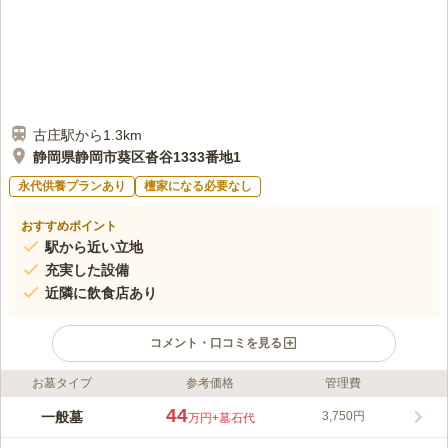
古庄駅から1.3km
静岡県静岡市葵区沓谷1333番地1
永代供養プランあり
檀家になる必要なし
おすすめポイント
駅から近い立地
充実した設備
近隣に飲食店あり
コメント・口コミを見る
お墓タイプ
参考価格
管理費
ライフドット編集部のコメント
愛宕霊園は豊かな緑に囲まれており、陽当たりが良い霊園です。
44
一般墓
3,750円
万円
+墓石代
1.46㎡から9.93㎡の多彩な区画があり、広い区画をお探しの方に