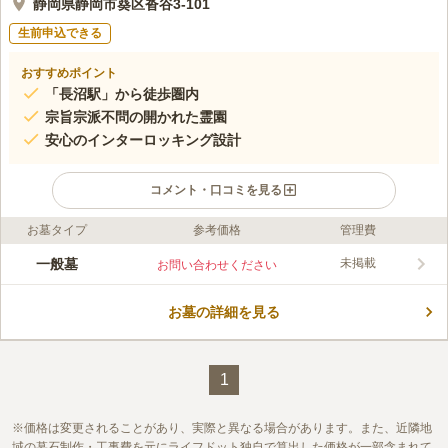
静岡県静岡市葵区沓谷3-101
生前申込できる
おすすめポイント
「長沼駅」から徒歩圏内
宗旨宗派不問の開かれた霊園
安心のインターロッキング設計
コメント・口コミを見る
お墓タイプ
参考価格
管理費
ライフドット編集部のコメント
管理を行っている龍雲寺は曹洞宗のお寺です。 由緒あるお寺
一般墓
未掲載
お問い合わせください
で、今川義元の母で今川寿桂尼公の菩提寺として知られていま
す。 会食や法要に対応した施設があるので、お墓の管理だけで
お墓の詳細を見る
はなく法要も安心してお任せできます。 広い駐車場もあり、車
コメントの続きを読む
でお参りしたい方も安心です。 休憩所もあるので、体力に自信
がない方でも一緒にお参りすることができます。
口コミ評価
この霊園はまだ誰からも評価されていません。
1
価格は変更されることがあり、実際と異なる場合があります。また、近隣地
域の墓石制作・工事費を元にライフドット独自で算出した価格が一部含まれて