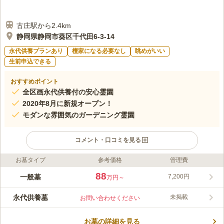
古庄駅から2.4km
静岡県静岡市葵区千代田6-3-14
永代供養プランあり
檀家になる必要なし
眺めがいい
生前申込できる
おすすめポイント
全区画永代供養付の安心霊園
2020年8月に新規オープン！
モダンな雰囲気のガーデニング霊園
コメント・口コミを見る
お墓タイプ
参考価格
管理費
ライフドット編集部のコメント
ガーデンメモリアル千代田は、永代供養付きの霊園です。将来、
88
一般墓
7,200円
万円～
お墓が不要になってしまった時にかかる墓じまいの費用の心配が
いりません。全面バリアフリー設計で、お墓参りしやすい設計に
永代供養墓
未掲載
お問い合わせください
なっています。
コメントの続きを読む
お墓の詳細を見る