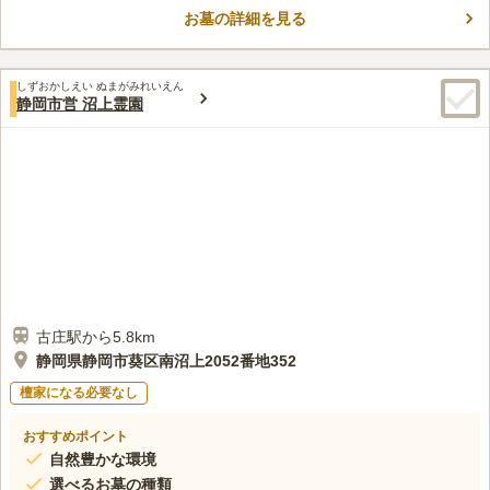
おすすめです。 水汲み場が完備されており、休憩所もあるので
お墓の詳細を見る
体力に自信のない方でもゆっくりとお参りすることができます。
コメントの続きを読む
駐車場も完備しているので、車でお参りしたい方でも安心です。
口コミ評価
しずおかしえい ぬまがみれいえん
3.8
みんなの評価
口コミ
1
件
静岡市営 沼上霊園
長沼駅前と霊園前に花屋があるほか、途中のセブンイレブンでは
40代
男性
彼岸シーズンには生花や墓参に必要な物品を扱っているために困ることは
ない。ただし、付近に飲食店はほとんどなく、食事はJR東静岡駅周辺や幹
線道路沿いの郊外型飲食店を使わざるを得ない。墓地のすぐそばに丘陵地
（谷津山）があり、春は用水路沿いの桜が美しい。
口コミの続きを読む
古庄駅から5.8km
静岡県静岡市葵区南沼上2052番地352
檀家になる必要なし
おすすめポイント
自然豊かな環境
選べるお墓の種類