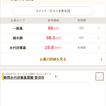
コメント・口コミを見る
お墓タイプ
参考価格
管理費
ライフドット編集部のコメント
駿河区市街地に近く、アクセスが良好な霊園です。個人専用の庭
86
一般墓
0円
万円
園型樹木葬や夫婦墓は、永代にわたり供養されるため安心です。
宗教条件がなく、どなたでも利用可能で、継承者が不要なため安
38.3
樹木葬
0円
万円
心してお任せいただけます。
コメントの続きを読む
15.8
永代供養墓
未掲載
万円〜
口コミ評価
この霊園はまだ誰からも評価されていません。
お墓の詳細を見る
しずおかえいたいくようぼれいえん ふさいじ
静岡永代供養墓霊園 普済寺