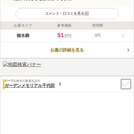
コメント・口コミを見る
お墓タイプ
参考価格
管理費
ライフドット編集部のコメント
静岡市の中心街からほど近い、静かな住宅街に佇む西福寺は、天
51
樹木葬
0円
万円
正14年の建立以来400年以上の歴史を刻んできた由緒ある寺院で
す。都会の喧騒を忘れさせる穏やかな時間が流れる境内では、伝
お墓の詳細を見る
統的な仏教の法要を重んじ、故人様やご家族の想いを何よりも大
コメントの続きを読む
切に受け継いでいます。長きにわたり地域に根差してきた信頼
と、歴史に裏打ちされた安心感の中で、大切な方への供養を心を
口コミ評価
込めてお手伝いさせていただきます。
この霊園はまだ誰からも評価されていません。
がーでんめもりあるちよだ
ガーデンメモリアル千代田