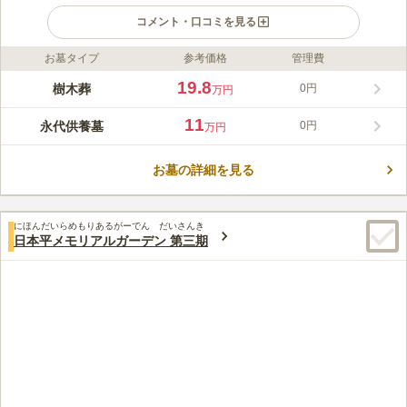
コメント・口コミを見る
お墓タイプ
参考価格
管理費
ライフドット編集部のコメント
徳川家康が駿府国第一の祈願所と定めた、由緒ある寺院です。山
19.8
樹木葬
0円
万円
門前には家康直筆の「大森山脇」「長源禅院」の石碑が残されて
おり、本堂には「東照大権現」（徳川家康）の位牌が安置されて
11
永代供養墓
0円
万円
います。永代供養墓はさまざまなタイプがあり、利用年数や使用
コメントの続きを読む
人数、お墓の形状により自身に合ったお墓が選択できます。背後
には青々とした谷津山がそびえ立っています。四季折々の表情が
お墓の詳細を見る
口コミ評価
楽しめる環境です。
この霊園はまだ誰からも評価されていません。
にほんだいらめもりあるがーでん だいさんき
日本平メモリアルガーデン 第三期