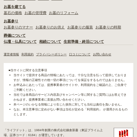
お墓を建てる
墓石の価格
お墓の管理費
お墓のリフォーム
お墓参り
お墓参りのマナー
お墓参りのお供え
お墓参りの服装
お墓参りの時期
葬儀について
仏壇・仏具について
相続について
生前準備・終活について
運営者情報
利用規約
プライバシーポリシー
口コミについて
お問い合わせ
■当サイトに関する注意事項
当サイトで提供する商品の情報にあたっては、十分な注意を払って提供しておりま
すが、情報の正確性その他一切の事項についてを保証をするものではありません。
お申込みにあたっては、提携事業者のサイトや、利用規約をご確認の上、ご自身で
ご判断ください。
当社では各商品のサービス内容及びキャンペーン等に関するご質問にはお答えでき
かねます。提携事業者に直接お問い合わせください。
本ページのいかなる情報により生じた損失に対しても当社は責任を負いません。
なお、本注意事項に定めがない事項は当社が定める「利用規約」 が適用されるもの
とします。
「ライフドット」は、1984年創業の株式会社鎌倉新書（東証プライム上
場、証券コード：6184）が運営しています。