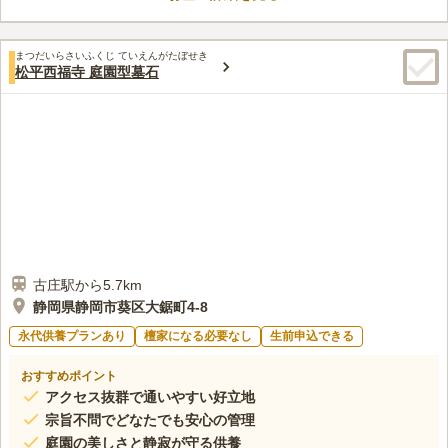
日本平パークウェイ、車専用道路にはお店はありません。日本平
60代
女性
山頂か、パークウェイ入り口付近にはたくさんのお店があります、
口コミの続きを読む
まつだいらさいふくじ ていえんがたぼせき
松平西福寺 庭園型墓石
古庄駅から5.7km
静岡県静岡市葵区大鋸町4-8
永代供養プランあり
檀家になる必要なし
生前申込できる
おすすめポイント
アクセス抜群で通いやすい好立地
宗旨不問でどなたでも安心の管理
庭園の美しさと静寂が守る供養