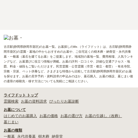
古庄駅(静岡県静岡市葵区)のお墓一覧。お墓探しのlife.（ライフドット）は、古庄駅(静岡県静
岡市葵区)の霊園・墓地の中からおすすめのお墓や、ご自宅近くの樹木葬・納骨堂・永代供養
墓・一般墓（墓石を建てるお墓）をご提案します。地域別の墓地一覧、費用相場、人気ランキ
ングなど、お墓選びに役立つ情報が満載。お墓の評判・口コミや、詳細な交通アクセス・地
図、料金・値段もご覧いただけます。民営霊園・公営霊園（市営・都立・都営）・有名寺院、
宗教・宗派、ペット供養など、さまざまな特徴から比較して古庄駅(静岡県静岡市葵区)のお墓
を探せます。お墓の見学予約・資料請求の申込みのほか、墓石購入、お墓の移設、墓じまい後
の遺骨の移動先・移す方法についても気軽にご相談ください。
ライフドット トップ
霊園検索
お墓の資料請求
ぴったりお墓診断
お墓について
はじめてのお墓購入
お墓の価格
お墓の選び方
お墓の引越し（改葬）
墓じまい
お墓の種類
一般墓
永代供養墓
樹木葬
納骨堂