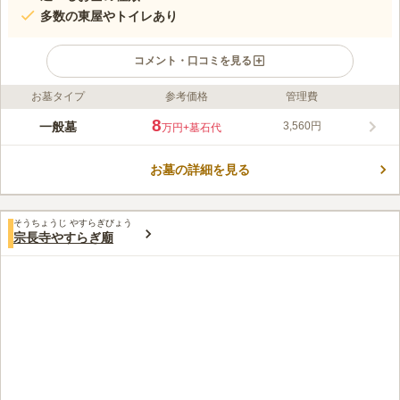
多数の東屋やトイレあり
コメント・口コミを見る
お墓タイプ
参考価格
管理費
ライフドット編集部のコメント
豊かな自然に抱かれた開放感のある市営霊園です。 普通墓所だ
8
一般墓
3,560円
万円
+墓石代
けではなく芝生墓所、壁面式墓所があります。 東屋やトイレ、
水汲み場などが至る所にあり、使い勝手が良いのも魅力のひとつ
お墓の詳細を見る
です。 駐車場も完備しており、車でお参りも可能です。 新東名
コメントの続きを読む
高速道路「新静岡インターチェンジ」から車で約11分という好立
地にあり、遠方から足を運んでくださる方が居ても安心です。
口コミ評価
そうちょうじ やすらぎびょう
この霊園はまだ誰からも評価されていません。
宗長寺やすらぎ廟