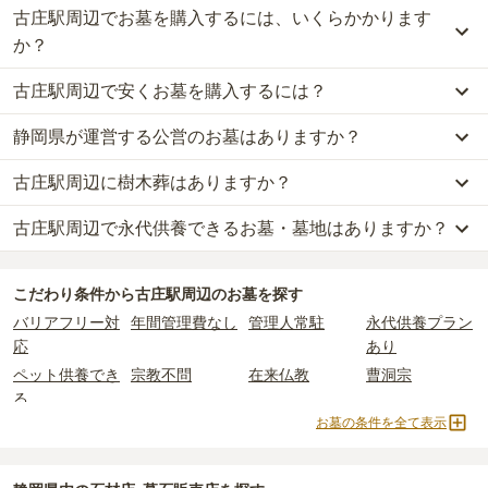
古庄駅周辺でお墓を購入するには、いくらかかります
か？
古庄駅周辺で安くお墓を購入するには？
古庄駅周辺
での購入費用の目安は、
一般墓が約221万円、樹木葬が
約68万円、納骨堂が約50万円、永代供養墓が約85万円
です。
静岡県が運営する公営のお墓はありますか？
古庄駅周辺
で一番安価な
お墓
は、
静岡市営 沼上霊園
の
一般墓
で、
8
一般墓を建てる場合は、「永代使用料（土地代）」と「墓石代」の
万円
(墓石代別)
からお求めいただけます。
2つが主な費用となります。
古庄駅周辺に樹木葬はありますか？
古庄駅周辺
には、
静岡県
が運営する公営の霊園が
2
件あります。
一般的に最も費用を抑えられるのは、他の方のご遺骨と一緒に埋葬
古庄駅周辺
の一般墓の永代使用料の平均は
60万円
で、墓石代は
静岡
静岡市営 愛宕霊園
と
静岡市営 沼上霊園
がそれにあたります。
する
「合祀墓（ごうしぼ）」
と呼ばれるタイプです。個別のお墓に
県の平均
161万円
です。いずれも区画の広さや墓石の大きさ・素材
古庄駅周辺で永代供養できるお墓・墓地はありますか？
古庄駅周辺
には、
6
件の樹木葬があります。
比べて省スペースで管理の手間がかからないため、費用が安く設定
によって変わります。
詳しくは、
古庄駅周辺
の樹木葬の一覧
をご覧ください。
公営霊園は民営の霊園と異なり、契約にあたって応募資格が設けら
されています。
樹木葬・納骨堂・永代供養墓は、基本的に墓石代がかからず、永代
古庄駅周辺
には、永代供養できるお墓・墓地が
17
件あります。
れているケースがほとんどです。
価格の目安は、1名あたり5万円〜30万円程度です。
使用料のみかかります。
こだわり条件から
古庄駅周辺
のお墓を探す
詳しくは、
古庄駅周辺
の永代供養の一覧
をご覧ください。
主な条件として、遺骨がすでにある、該当の市区町村に一定年数以
バリアフリー対
年間管理費なし
管理人常駐
永代供養プラン
上住んでいるなどが挙げられます。
古庄駅周辺
で安価なお墓を探したい場合は、
価格の安い順
で並び替
なお、お墓によっては以下の費用が別途かかる場合があります。
応
あり
条件を満たさない場合は、申し込み自体ができないことも多いた
えてお墓を探すのがおすすめです。
・
開眼法要の費用
：お墓を新しく建てた際に行う儀式のための費
ペット供養でき
宗教不問
在来仏教
曹洞宗
め、事前の確認が重要です。
用。僧侶に渡すお布施がかかります。
る
契約条件の詳細は、各霊園のページをご確認いただくか、資料請求
・
納骨式の費用
：お墓に遺骨を納める儀式のための費用。僧侶に渡
お墓の条件を全て表示
よりお問い合わせください。
日蓮宗
浄土宗
臨済宗
樹木葬
すお布施、会食などの費用がかかります。
・
年間管理費
：お墓の管理費。契約後、毎年発生するケースがあり
納骨堂
永代供養墓
公営霊園
民営霊園
ます。
寺院墓地
1人用区画あり
2人用区画あり
3人用区画あり