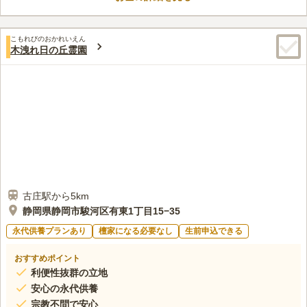
口コミ評価
この霊園はまだ誰からも評価されていません。
こもれびのおかれいえん
木洩れ日の丘霊園
古庄駅から5km
静岡県静岡市駿河区有東1丁目15−35
永代供養プランあり
檀家になる必要なし
生前申込できる
おすすめポイント
利便性抜群の立地
安心の永代供養
宗教不問で安心