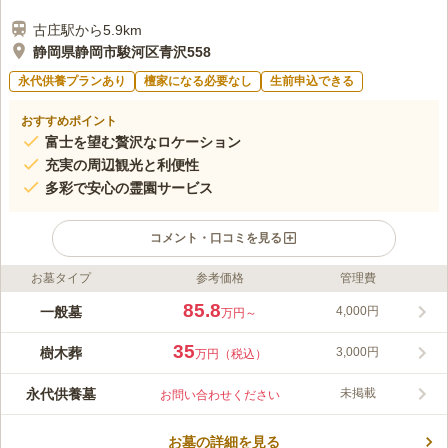
古庄駅から5.9km
静岡県静岡市駿河区青沢558
永代供養プランあり
檀家になる必要なし
生前申込できる
おすすめポイント
富士を望む贅沢なロケーション
充実の周辺観光と利便性
多彩で安心の霊園サービス
コメント・口コミを見る
お墓タイプ
参考価格
管理費
ライフドット編集部のコメント
日本平メモリアルガーデン第三期は、富士を望む日本平中腹に誕
85.8
一般墓
4,000円
万円～
生し、季節の花と緑に包まれた開放的な空間が魅力です。芝墓
地、一般墓地、夫婦墓、樹木葬など多様な区画を備え、宗教不
35
樹木葬
3,000円
万円（税込）
問・バリアフリー・常駐管理で安心の運営を実現。JR東静岡駅
コメントの続きを読む
から車10分、東名高速・静岡インターから20分の好アクセスに
永代供養墓
未掲載
お問い合わせください
加え、動物園や桜の名所など周辺観光も充実しています。
口コミ評価
3.5
みんなの評価
口コミ
1
件
お墓の詳細を見る