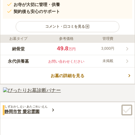
お寺が大切に管理・供養
契約後も安心のサポート
コメント・口コミを見る
お墓タイプ
参考価格
管理費
ライフドット編集部のコメント
西福寺 のうこつぼは、静岡市葵区にある西福寺境内にある集合
49.8
納骨堂
3,000円
万円
型のお墓です。マンションのように納骨室が並ぶコンパクトな造
りで、一族のお墓を建てるより手軽に利用できるのが魅力のひと
永代供養墓
未掲載
お問い合わせください
つです。西福寺 のうこつぼは、月額3,980円でお墓を利用する
コメントの続きを読む
「サブスクのお墓」にも対応しています。「サブスクのお墓」
は、供養に関する初期費用を抑えられるほか、ご自身のタイミン
お墓の詳細を見る
口コミ評価
グで解約も可能です。転勤等で引っ越しの機会が多い方、費用の
この霊園はまだ誰からも評価されていません。
負担を減らしたい方におすすめです。
しずおかしえい あたごれいえん
静岡市営 愛宕霊園