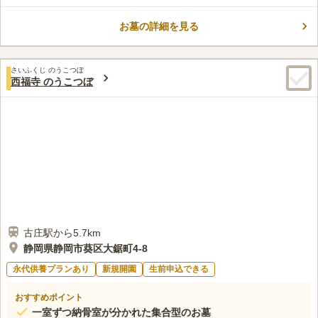
が一切かからないため、経済的な負担を親族に残す心配がありま
せん。 永代供養墓・樹木葬の掃除と管理は全て霊園と寺で行い
お墓の詳細を見る
口コミ評価
ますので、従来のお墓のような草むしりや掃除の必要もありませ
この霊園はまだ誰からも評価されていません。
ん。 「個別型永代供養墓」、「樹木葬（永代供養付き）」な
ど、様々な埋葬方法からご希望のプランをお選びいただけます。
さいふくじ のうこつぼ
また安心の全国永代供養グループにも加盟している霊園です。
西福寺 のうこつぼ
古庄駅から5.7km
静岡県静岡市葵区大鋸町4-8
永代供養プランあり
新規開園
生前申込できる
おすすめポイント
一室ずつ納骨室が分かれた集合型のお墓