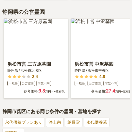
静岡県の公営霊園
浜松市営 三方原墓園
浜松市営 中沢墓園
静岡県
/
浜松市浜名区
静岡県
/
浜松市中央区
3.4
4.8
一般墓
公営霊園
宗教不問
一般墓
公営霊園
宗教不問
9.8
27.4
参考価格:
参考価格:
万円～
+墓石代
万円
+墓石代
静岡市葵区
にある同じ条件の霊園・墓地を探す
永代供養プランあり
浄土宗
納骨堂
永代供養墓