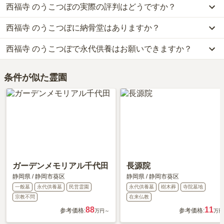
西福寺 のうこつぼの実際の評判はどうですか？
公共交通機関の場合、JR東海道本線「静岡駅」からタクシーで約7
なお、西福寺 のうこつぼがある静岡県の相場は、納骨堂が約50万
分または、しずてつジャストライン［丸子営業所行］に乗車「本通
円です。
西福寺 のうこつぼに納骨堂はありますか？
西福寺 のうこつぼの口コミはまだ投稿されておりません。
六丁目バス停」下車し、徒歩約2分です。
お墓は、価格が高いものがよい、安いものが悪い、という訳ではあ
口コミはあくまで一つの目安です。資料請求や現地見学を通して、
車の場合、東名高速道路「静岡インター」から車で約11分です。
りません。大切なのは、ご家族が心から納得し、安心してお参りで
西福寺 のうこつぼで永代供養はお願いできますか？
はい、西福寺 のうこつぼには1種類の納骨堂がございます。
ご自身の目で雰囲気を確認してみることをおすすめします。
詳しいルートや地図は、本ページの「地図・交通アクセス」欄をご
きる場所を選ぶことです。
費用は、約49.8万円からとなっております。
確認ください。
はい、西福寺 のうこつぼは永代供養に対応しています。
西福寺 のうこつぼがある静岡県の納骨堂の相場価格は、約50万円
条件が似た霊園
費用は、約49.8万円からとなっております。
です。
西福寺 のうこつぼがある静岡県の永代供養墓の相場価格は、約79
納骨堂
について詳しく知りたい方は『
納骨堂とは？お墓との違い・
万円です。
費用・デメリットを解説！
』をご覧ください。
永代供養について詳しく知りたい方は『
永代供養墓をわかりやすく
解説！
』をご覧ください。
ガーデンメモリアル千代田
長源院
静岡県
/
静岡市葵区
静岡県
/
静岡市葵区
一般墓
永代供養墓
民営霊園
永代供養墓
樹木葬
寺院墓地
宗教不問
在来仏教
88
11
参考価格:
参考価格:
万円～
万円