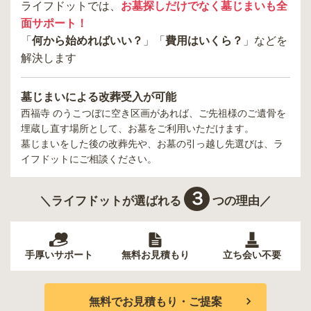
ライフドットでは、
お墓探しだけでなく墓じまいも全
面サポート！
「
何から始めればいい？
」「
費用はいくら？
」などを
解決します
墓じまいによる改葬受入が可能
西福寺 のうこつぼ
に空き区画があれば、ご先祖様のご遺骨を
埋蔵し直す場所として、お墓をご利用いただけます。
墓じまいをした後の改葬先や、お墓の引っ越し先選びは、ラ
イフドットにご相談ください。
３
＼ライフドットが選ばれる
つの理由／
手厚いサポート
無料お見積もり
立ち会い不要
無料でお見積もり・ご提案