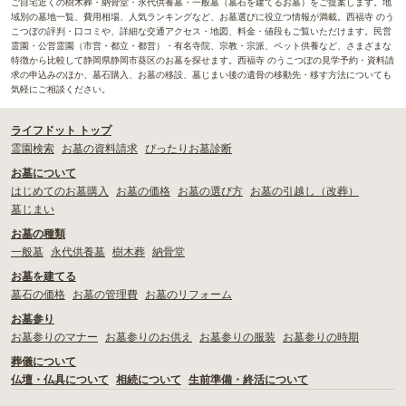
ご自宅近くの樹木葬・納骨堂・永代供養墓・一般墓（墓石を建てるお墓）をご提案します。地
域別の墓地一覧、費用相場、人気ランキングなど、お墓選びに役立つ情報が満載。西福寺 のう
こつぼの評判・口コミや、詳細な交通アクセス・地図、料金・値段もご覧いただけます。民営
霊園・公営霊園（市営・都立・都営）・有名寺院、宗教・宗派、ペット供養など、さまざまな
特徴から比較して静岡県静岡市葵区のお墓を探せます。西福寺 のうこつぼの見学予約・資料請
求の申込みのほか、墓石購入、お墓の移設、墓じまい後の遺骨の移動先・移す方法についても
気軽にご相談ください。
ライフドット トップ
霊園検索
お墓の資料請求
ぴったりお墓診断
お墓について
はじめてのお墓購入
お墓の価格
お墓の選び方
お墓の引越し（改葬）
墓じまい
お墓の種類
一般墓
永代供養墓
樹木葬
納骨堂
お墓を建てる
墓石の価格
お墓の管理費
お墓のリフォーム
お墓参り
お墓参りのマナー
お墓参りのお供え
お墓参りの服装
お墓参りの時期
葬儀について
仏壇・仏具について
相続について
生前準備・終活について