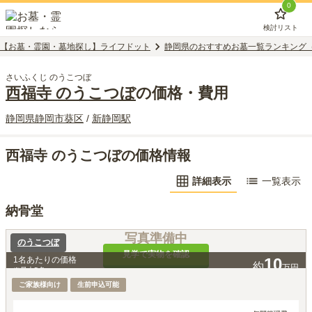
0
検討リスト
【お墓・霊園・墓地探し】ライフドット
静岡県のおすすめお墓一覧ランキング
さいふくじ のうこつぼ
西福寺 のうこつぼ
の価格・費用
静岡県
静岡市葵区
/
新静岡
駅
西福寺 のうこつぼの価格情報
詳細表示
一覧表示
納骨堂
写真準備中
のうこつぼ
見学で実物を確認
1名あたりの価格
10
約
万円
※最大
5
名
ご家族様向け
生前申込可能