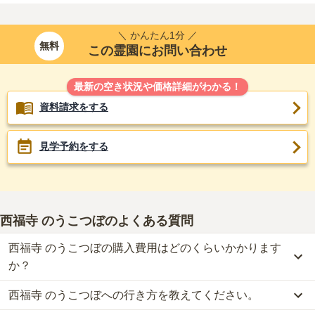
＼ かんたん1分 ／
無料
この霊園にお問い合わせ
最新の空き状況や価格詳細がわかる！
資料請求をする
見学予約をする
西福寺 のうこつぼ
のよくある質問
西福寺 のうこつぼの購入費用はどのくらいかかります
か？
西福寺 のうこつぼへの行き方を教えてください。
西福寺 のうこつぼでは、納骨堂が約49.8万円からお求めいただけま
す。