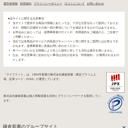
運営者情報
利用規約
プライバシーポリシー
口コミについて
お問い合わせ
■当サイトに関する注意事項
当サイトで提供する商品の情報にあたっては、十分な注意を払って提供しておりま
すが、情報の正確性その他一切の事項についてを保証をするものではありません。
お申込みにあたっては、提携事業者のサイトや、利用規約をご確認の上、ご自身で
ご判断ください。
当社では各商品のサービス内容及びキャンペーン等に関するご質問にはお答えでき
かねます。提携事業者に直接お問い合わせください。
本ページのいかなる情報により生じた損失に対しても当社は責任を負いません。
なお、本注意事項に定めがない事項は当社が定める「利用規約」 が適用されるもの
とします。
「ライフドット」は、1984年創業の株式会社鎌倉新書（東証プライム上
場、証券コード：6184）が運営しています。
株式会社鎌倉新書は個人情報保護を目的にプライバシーマークを取得してい
ます。
鎌倉新書のグループサイト