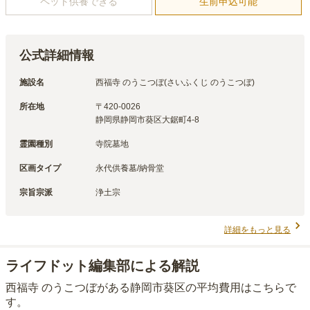
ペット供養できる
生前申込可能
公式詳細情報
施設名
西福寺 のうこつぼ(さいふくじ のうこつぼ)
所在地
〒
420-0026
静岡県静岡市葵区大鋸町4-8
霊園種別
寺院墓地
区画タイプ
永代供養墓/納骨堂
宗旨宗派
浄土宗
詳細をもっと見る
ライフドット編集部による解説
西福寺 のうこつぼ
がある
静岡市葵区
の平均費用はこちらで
す。