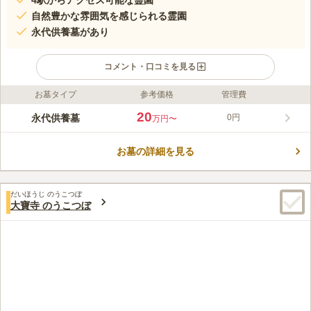
4駅からアクセス可能な霊園
自然豊かな雰囲気を感じられる霊園
永代供養墓があり
コメント・口コミを見る
お墓タイプ
参考価格
管理費
ライフドット編集部のコメント
オーラが感じられる本堂に見守られながら、穏やかに故人が眠っ
20
永代供養墓
0円
万円〜
ている寺院霊苑です。山門には季節の花や木々が顔を覗かせ、神
聖な雰囲気をより増大させています。 緑に溢れた自然豊かな寺
お墓の詳細を見る
院墓地です。園内は静寂が保たれていて由緒正しい雰囲気を感じ
コメントの続きを読む
ることができます。宗教不問です。宗教の違いを気にすることな
く誰でも申し込みができます。園内はバリアフリー設計です。お
口コミ評価
年寄りの方にも足元を気にすることなく安心してお墓参りができ
だいほうじ のうこつぼ
4.0
みんなの評価
口コミ
2
件
大寶寺 のうこつぼ
ます。清潔感を感じる境内は隅々まで手入れが行き届いているの
以前はお墓の近所に花屋さんがあったのですが、最近はお墓に行
30代
男性
で、いつお参りをしても気持ちよく利用できるでしょう。
けてないので、まだあるかわかりませんが、事前に買って持参した方がい
いと思います。
口コミの続きを読む