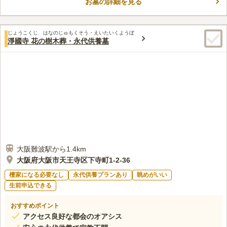
お墓の詳細を見る
感じながら、故人とゆっくり語らうことができます。 交通アク
コメントの続きを読む
セスが便利な場所にあるので、遠方から足を運んでくださる方が
居ても安心です。
口コミ評価
じょうこくじ はなのじゅもくそう・えいたいくようぼ
4.8
みんなの評価
口コミ
1
件
淨國寺 花の樹木葬・永代供養墓
法事の時には、本堂での法要の後、お寺で取り寄せの食事をさせ
30代
女性
ていただけるので、ゆったりとした食事をさせていただけました。
口コミの続きを読む
大阪難波駅から1.4km
大阪府大阪市天王寺区下寺町1-2-36
檀家になる必要なし
永代供養プランあり
眺めがいい
生前申込できる
おすすめポイント
アクセス良好な都会のオアシス