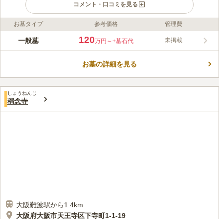
コメント・口コミを見る
お墓タイプ
参考価格
管理費
ライフドット編集部のコメント
穏やかな木漏れ日と、豊かな木々のコントラストが美しい、谷町
120
一般墓
未掲載
万円～
+墓石代
が誇る小寺にある霊園です。入口から苑内のスペースまで、徹底
して余裕のある設計にこだわっています。 春には桜を鑑賞しな
お墓の詳細を見る
がらお参りができる光傅寺が管理している霊園です。光傅寺の境
コメントの続きを読む
内墓地には江戸時代中期の狂歌師の鯛屋貞柳が眠っています。長
い歴史を感じることができる霊園です。浄土宗の方はもちろん浄
口コミ評価
土真宗の方でも申し込みすることが可能です。水汲み場が設置さ
しょうねんじ
この霊園はまだ誰からも評価されていません。
稱念寺
れています。お墓の掃除をするときに利用できるので便利な環境
です。
大阪難波駅から1.4km
大阪府大阪市天王寺区下寺町1-1-19