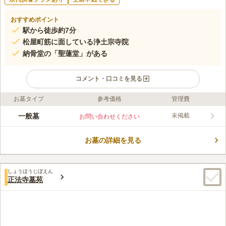
おすすめポイント
駅から徒歩約7分
松屋町筋に面している浄土宗寺院
納骨堂の「聖蓮堂」がある
コメント・口コミを見る
お墓タイプ
参考価格
管理費
ライフドット編集部のコメント
永代供養墓は、合祀で納骨される「通常納骨」、骨壷の状態で3
一般墓
未掲載
お問い合わせください
年保管した後に合祀される「個別納骨」から選べます。 円形の
聖蓮堂は夜間にライトアップされていて、幻想的な雰囲気が漂っ
お墓の詳細を見る
ています。 130のロッカーがある堂内は、冷暖房完備で快適にお
コメントの続きを読む
参りできるのも嬉しいポイントです。 寺院内は救世観音菩薩な
ど多くの仏像が祀られているので、散策してみるのもおすすめで
口コミ評価
す。
しょうほうじぼえん
3.5
みんなの評価
口コミ
3
件
正法寺墓苑
近くには、お花やろうそくを買う専門店はなく、ディスカウント
50代
男性
ショップなどで調達します。食事も近くにはなく、お寺さんなどで仕出し
をお願いすることが多いです。
口コミの続きを読む