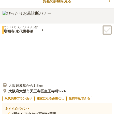
お墓の詳細を見る
ます。 宗旨・宗派は不問で利用できるので、現在お付き合いの
コメントの続きを読む
あるお寺さんの出入りも自由です。 近隣には、桜の名所「生玉
公園」や「生玉神社」があるので、お参りの後にお出かけも楽し
口コミ評価
めます。
4.5
みんなの評価
口コミ
2
件
最寄りの駅にもろもろの売り場があるのですごく便利で助かりま
30代
男性
ぞうふくじ えいたいくようぼ
す。そして墓参りが終わったら美味しい食事が出来る場所もあり墓参りに
増福寺 永代供養墓
いくのは楽しいし、笑顔で墓参りができます。
口コミの続きを読む
大阪難波駅から1.8km
大阪府大阪市天王寺区生玉寺町5-24
永代供養プランあり
檀家になる必要なし
生前申込できる
おすすめポイント