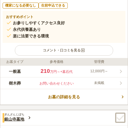
檀家になる必要なし
生前申込できる
おすすめポイント
お参りしやすくアクセス良好
永代供養墓あり
楽に法要できる環境
コメント・口コミを見る
お墓タイプ
参考価格
管理費
ライフドット編集部のコメント
煌びやかな山門、高低差のある立地が特徴の霊苑です。趣のある
210
一般墓
12,000円～
万円～
+墓石代
境内は、桜や楠、紅葉と多くの季節の木々に恵まれている、市の
中心付近とは思えない環境です。 大樹古墓の多い風格が感じら
樹木葬
未掲載
お問い合わせください
れる歴史深い墓地です。桜や楠の大樹がとても綺麗で、江戸時代
コメントの続きを読む
には「齢延彼岸桜」と呼ばれ名所として有名でした。免震工事が
されているので万が一の時にも安心です。管理事務所、休憩室、
お墓の詳細を見る
口コミ評価
法要施設、水道施設があり、設備が充実しています。僧侶の紹介
3.9
みんなの評価
口コミ
3
件
や供養式の手配、お墓掃除手配をしてもらえるので、お墓参りの
周辺には百貨店や飲食店もあるのでお墓参りのあとは食事をして
30代
女性
煩わしさがありません。
ぎんざんじぼち
帰るのもいいと思います。あべのハルカスも近いのでショッピングしても
銀山寺墓地
楽しみのひとつだと思います。
口コミの続きを読む