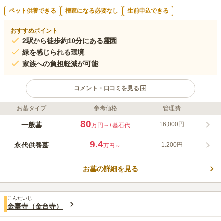
ペット供養できる
檀家になる必要なし
生前申込できる
おすすめポイント
2駅から徒歩約10分にある霊園
緑を感じられる環境
家族への負担軽減が可能
コメント・口コミを見る
お墓タイプ
参考価格
管理費
ライフドット編集部のコメント
山門からまっすぐに伸びた参道が美しい、宗教不問の寺院霊苑で
80
一般墓
16,000円
万円～
+墓石代
す。開放感を存分に有している苑内は、自然のありがたみと寺院
の懐の大きさを感じることができる空間です。 400年以上の歴史
9.4
永代供養墓
1,200円
万円～
をもつ由緒ある寺院です。緑が多く穏やかな空気を感じられるで
コメントの続きを読む
しょう。宗教や宗派は自由です。誰でも宗教や宗派を気にするこ
となく申し込むことができます。一つのお墓に4霊まで納骨が可
お墓の詳細を見る
口コミ評価
能なので大事な家族やパートナーと眠ることができます。またペ
この霊園はまだ誰からも評価されていません。
ットの納骨も可能です。大切な家族の一員でもあるペットと一緒
に眠りたいというペット愛好家の方にもおすすめです。
こんたいじ
金臺寺（金台寺）