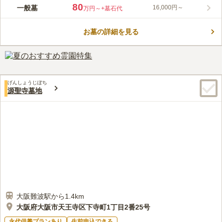
緑と花が咲き乱れた美しい境内の銀山寺墓地は、長い歴史のあり
80
一般墓
16,000円～
万円～
+墓石代
ながら、どの場所も清潔感がある寺院墓苑です。 季節によって
様々な花々が色づき、梅や桜、薔薇や金木犀など、四季折々の
お墓の詳細を見る
花々を眺めながら、参拝することができます。 お墓は和型のみ
コメントの続きを読む
で美しい統一感があります。在来の仏教の方であれば宗教不問で
す。 永代供養施設があり、後継ぎのいない方やお墓の管理に不
口コミ評価
安がある方にも安心です。 また、園内に法要施設もあります。
3.8
みんなの評価
口コミ
2
件
お参りと一緒に法要などを済ませたい方におすすめです。
花屋は北側に1件ある。食事処は、大通りに出れば数件あり、タ
50代
女性
げんしょうじぼち
クシーの運転手の人も良く利用している店のあるので、味は良い。
源聖寺墓地
口コミの続きを読む
大阪難波駅から1.4km
大阪府大阪市天王寺区下寺町1丁目2番25号
永代供養プランあり
生前申込できる