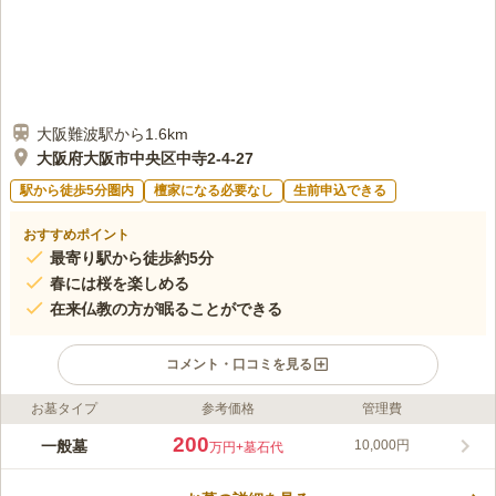
大阪難波駅から1.6km
大阪府大阪市中央区中寺2-4-27
駅から徒歩5分圏内
檀家になる必要なし
生前申込できる
おすすめポイント
最寄り駅から徒歩約5分
春には桜を楽しめる
在来仏教の方が眠ることができる
コメント・口コミを見る
お墓タイプ
参考価格
管理費
ライフドット編集部のコメント
先祖代々のお墓が建ち並ぶお墓で、ご家族代々で眠ることができ
200
一般墓
10,000円
万円
+墓石代
ます。 歴史を感じられる場所にお墓を建立したい方にもおすす
めです。 墓域には陽光が差し込んでおり、うららかな陽射しを