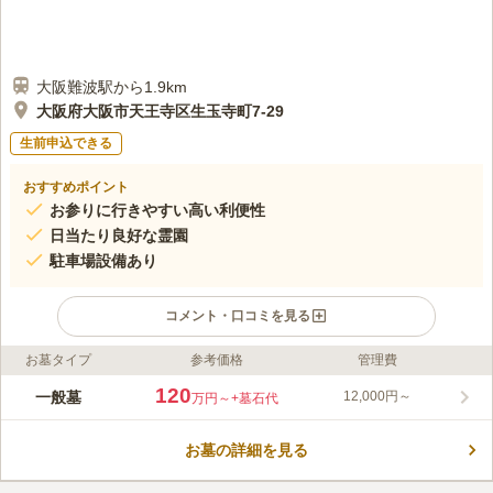
大阪難波駅から1.9km
大阪府大阪市天王寺区生玉寺町7-29
生前申込できる
おすすめポイント
お参りに行きやすい高い利便性
日当たり良好な霊園
駐車場設備あり
コメント・口コミを見る
お墓タイプ
参考価格
管理費
ライフドット編集部のコメント
日当たり良好、穏やかながらも荘厳な空気がある霊苑です。緑が
120
一般墓
12,000円～
万円～
+墓石代
目に優しく、堂々と構えられた本堂は、外観だけで歴史を物語っ
ているかのような存在感があります。 寺院が密集している天王
お墓の詳細を見る
寺区の中でも立派な山門が目印の墓苑です。道に迷いやすい方で
コメントの続きを読む
もすぐに見つけることができると思います。お墓は一般墓所で