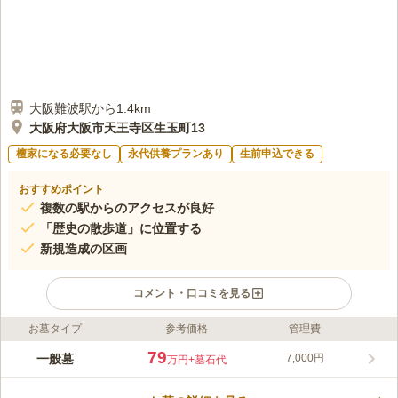
大阪難波駅から1.4km
大阪府大阪市天王寺区生玉町13
檀家になる必要なし
永代供養プランあり
生前申込できる
おすすめポイント
複数の駅からのアクセスが良好
「歴史の散歩道」に位置する
新規造成の区画
コメント・口コミを見る
お墓タイプ
参考価格
管理費
ライフドット編集部のコメント
宗教法人善勝寺の管理する、ラティスの囲いが印象的な公園墓地
79
一般墓
7,000円
万円
+墓石代
です。 緑豊かな「歴史の散歩道」に位置しており、今後も変わ
ることがない美しい環境の中で、ご先祖様を供養することができ