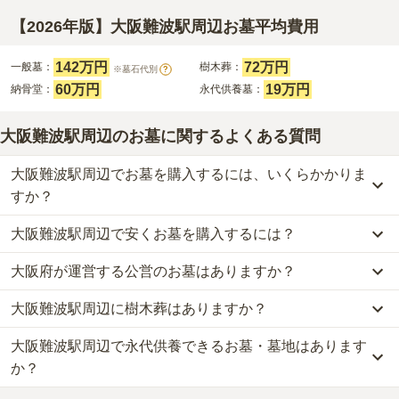
【2026年版】大阪難波駅周辺お墓平均費用
142万円
72万円
一般墓：
樹木葬：
※墓石代別
?
60万円
19万円
納骨堂：
永代供養墓：
大阪難波駅周辺のお墓に関するよくある質問
大阪難波駅周辺でお墓を購入するには、いくらかかりま
すか？
大阪難波駅周辺で安くお墓を購入するには？
大阪難波駅周辺
での購入費用の目安は、
一般墓が約287万円、樹木
葬が約72万円、納骨堂が約60万円、永代供養墓が約19万円
です。
大阪府が運営する公営のお墓はありますか？
大阪難波駅周辺
で一番安価な
お墓
は、
齢延寺 樹木葬
の
樹木葬
で、
8
一般墓を建てる場合は、「永代使用料（土地代）」と「墓石代」の
万円
からお求めいただけます。
2つが主な費用となります。
大阪難波駅周辺に樹木葬はありますか？
大阪難波駅周辺
には、公営の霊園の掲載がありません。
一般的に最も費用を抑えられるのは、他の方のご遺骨と一緒に埋葬
大阪難波駅周辺
の一般墓の永代使用料の平均は
142万円
で、墓石代
一方で、
大阪府
内には、県または市区町村が運営する公営の霊園が
する
「合祀墓（ごうしぼ）」
と呼ばれるタイプです。個別のお墓に
は
大阪府の平均
145.7万円
です。いずれも区画の広さや墓石の大き
大阪難波駅周辺で永代供養できるお墓・墓地はあります
大阪難波駅周辺
には、
3
件の樹木葬があります。
102
件あります。
比べて省スペースで管理の手間がかからないため、費用が安く設定
さ・素材によって変わります。
詳しくは、
大阪難波駅周辺
の樹木葬の一覧
をご覧ください。
か？
されています。
樹木葬・納骨堂・永代供養墓は、基本的に墓石代がかからず、永代
公営霊園は民営の霊園と異なり、契約にあたって応募資格が設けら
価格の目安は、1名あたり5万円〜30万円程度です。
使用料のみかかります。