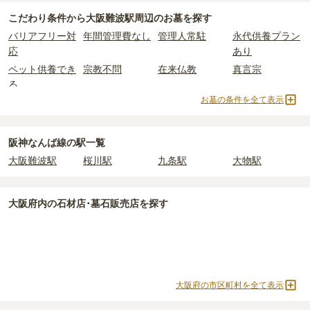
大阪難波駅周辺
には、永代供養できるお墓・墓地が
10
件あります。
れているケースがほとんどです。
こだわり条件から
大阪難波駅周辺
のお墓を探す
詳しくは、
大阪難波駅周辺
の永代供養の一覧
をご覧ください。
主な条件として、遺骨がすでにある、該当の市区町村に一定年数以
大阪難波駅周辺
で安価なお墓を探したい場合は、
価格の安い順
で並
なお、お墓によっては以下の費用が別途かかる場合があります。
バリアフリー対
年間管理費なし
管理人常駐
永代供養プラン
上住んでいるなどが挙げられます。
び替えてお墓を探すのがおすすめです。
・
開眼法要の費用
：お墓を新しく建てた際に行う儀式のための費
応
あり
条件を満たさない場合は、申し込み自体ができないことも多いた
用。僧侶に渡すお布施がかかります。
め、事前の確認が重要です。
ペット供養でき
宗教不問
在来仏教
真言宗
・
納骨式の費用
：お墓に遺骨を納める儀式のための費用。僧侶に渡
契約条件の詳細は、各霊園のページをご確認いただくか、資料請求
る
すお布施、会食などの費用がかかります。
よりお問い合わせください。
お墓の条件を全て表示
・
年間管理費
：お墓の管理費。契約後、毎年発生するケースがあり
日蓮宗
浄土宗
樹木葬
納骨堂
ます。
永代供養墓
寺院墓地
1人用区画あり
2人用区画あり
3人用区画あり
阪神なんば線の駅一覧
正確な費用は、区画や石材の選び方によって大きく変わるため、見
大阪難波駅
桜川駅
九条駅
大物駅
積もりを取るまで確定しません。
現地見学では、担当者に「提示金額以外にかかる費用はないか」を
必ず確認することをおすすめします。
大阪府
内の石材店･墓石販売店を探す
現地への見学が難しい場合は、資料請求でも各霊園の詳しい料金案
内を取り寄せることができます。
大阪府の市区町村を全て表示