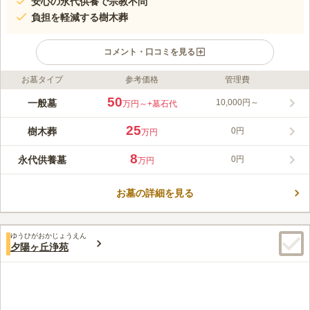
安心の永代供養で宗教不問
負担を軽減する樹木葬
コメント・口コミを見る
お墓タイプ
参考価格
管理費
ライフドット編集部のコメント
谷町九丁目駅から徒歩約6分でアクセス良好、四季折々の花々に
50
一般墓
10,000円～
万円～
+墓石代
囲まれた寺院の墓地です。永代供養墓は宗教不問で、管理料不
要、継承者の心配もなく安心して申し込みが可能です。また、個
25
樹木葬
0円
万円
別区画タイプの樹木葬は美しい花々に囲まれ、宗教不問で管理費
コメントの続きを読む
も不要。家族に負担をかけずに利用できます。
8
永代供養墓
0円
万円
口コミ評価
3.6
みんなの評価
口コミ
2
件
お墓の詳細を見る
家からは車で渋滞がなければ１時間以内で行けるので、お墓参り
50代
男性
のお花やろうそくなどは、家の近所のホームセンターで買ってから行きま
す。
ゆうひがおかじょうえん
口コミの続きを読む
夕陽ヶ丘浄苑