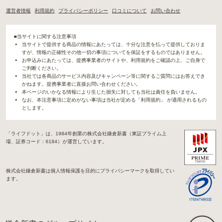
運営者情報
利用規約
プライバシーポリシー
口コミについて
お問い合わせ
■当サイトに関する注意事項
当サイトで提供する商品の情報にあたっては、十分な注意を払って提供しておりま
すが、情報の正確性その他一切の事項についてを保証をするものではありません。
お申込みにあたっては、提携事業者のサイトや、利用規約をご確認の上、ご自身で
ご判断ください。
当社では各商品のサービス内容及びキャンペーン等に関するご質問にはお答えでき
かねます。提携事業者に直接お問い合わせください。
本ページのいかなる情報により生じた損失に対しても当社は責任を負いません。
なお、本注意事項に定めがない事項は当社が定める「利用規約」 が適用されるもの
とします。
「ライフドット」は、1984年創業の株式会社鎌倉新書（東証プライム上
場、証券コード：6184）が運営しています。
株式会社鎌倉新書は個人情報保護を目的にプライバシーマークを取得してい
ます。