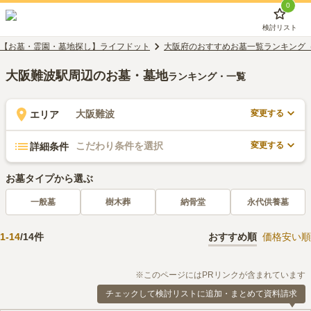
0
検討リスト
【お墓・霊園・墓地探し】ライフドット
大阪府のおすすめお墓一覧ランキング
大阪難波駅周辺のお墓・墓地
ランキング・一覧
変更する
大阪難波
エリア
変更する
こだわり条件を選択
詳細条件
お墓タイプから選ぶ
一般墓
樹木葬
納骨堂
永代供養墓
1
-
14
/
14
件
おすすめ順
価格安い順
※このページにはPRリンクが含まれています
チェックして検討リストに追加・まとめて資料請求