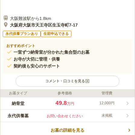
大阪難波駅から1.8km
大阪府大阪市天王寺区生玉寺町7-17
永代供養プランあり
生前申込できる
おすすめポイント
一室ずつ納骨室が分かれた集合型のお墓
お寺が大切に管理・供養
契約後も安心のサポート
コメント・口コミを見る
お墓タイプ
参考価格
管理費
ライフドット編集部のコメント
緑豊かな自然環境の中にある納骨墓で、四季折々に姿を変える自
49.8
納骨堂
12,000円
万円
然を楽しませてくれます。 周辺には、非常に多くのお寺がある
環境で、大寶寺は、浄土宗のお寺です。 本尊は、快慶の作と伝
永代供養墓
未掲載
お問い合わせください
えられている阿弥陀仏立像が祀られています。 最寄駅からも近
コメントの続きを読む
くアクセス良好ですが、駐車場も用意されておりますので、お車
でのお墓参りも安心です。
お墓の詳細を見る
口コミ評価