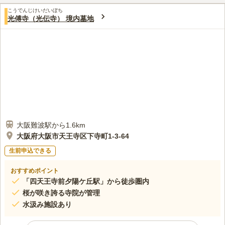
す。浄土宗・浄土真宗・真言宗の方のみお墓の申し込むをするこ
口コミ評価
とができます。園内には法要ができる施設が設けられています。
こうでんじけいだいぼち
3.8
みんなの評価
口コミ
1
件
光傅寺（光伝寺） 境内墓地
お墓参りと同じ場所で法要を執り行いたい方におすすめです。
周辺はお寺が密集しておりお店は無いが、最寄駅周辺は繁華街で
50代
男性
あり購入は可能であるが、先程述べたようにその後に他府県も行くので大
阪市内は早朝の時間帯に済ませる為お花などは前日夕方頃に用意する。
口コミの続きを読む
大阪難波駅から1.6km
大阪府大阪市天王寺区下寺町1-3-64
生前申込できる
おすすめポイント
「四天王寺前夕陽ケ丘駅」から徒歩圏内
桜が咲き誇る寺院が管理
水汲み施設あり