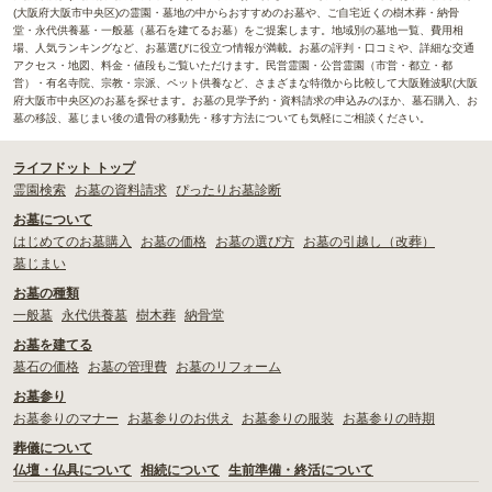
(大阪府大阪市中央区)の霊園・墓地の中からおすすめのお墓や、ご自宅近くの樹木葬・納骨
堂・永代供養墓・一般墓（墓石を建てるお墓）をご提案します。地域別の墓地一覧、費用相
場、人気ランキングなど、お墓選びに役立つ情報が満載。お墓の評判・口コミや、詳細な交通
アクセス・地図、料金・値段もご覧いただけます。民営霊園・公営霊園（市営・都立・都
営）・有名寺院、宗教・宗派、ペット供養など、さまざまな特徴から比較して大阪難波駅(大阪
府大阪市中央区)のお墓を探せます。お墓の見学予約・資料請求の申込みのほか、墓石購入、お
墓の移設、墓じまい後の遺骨の移動先・移す方法についても気軽にご相談ください。
ライフドット トップ
霊園検索
お墓の資料請求
ぴったりお墓診断
お墓について
はじめてのお墓購入
お墓の価格
お墓の選び方
お墓の引越し（改葬）
墓じまい
お墓の種類
一般墓
永代供養墓
樹木葬
納骨堂
お墓を建てる
墓石の価格
お墓の管理費
お墓のリフォーム
お墓参り
お墓参りのマナー
お墓参りのお供え
お墓参りの服装
お墓参りの時期
葬儀について
仏壇・仏具について
相続について
生前準備・終活について