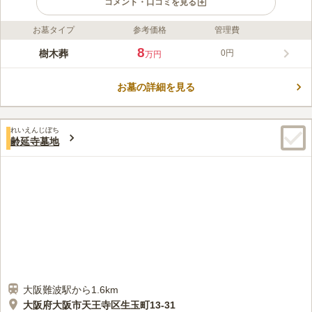
コメント・口コミを見る
お墓タイプ
参考価格
管理費
ライフドット編集部のコメント
大阪市天王寺区に位置する歴史ある禅寺「齢延寺」が提供する樹
8
樹木葬
0円
万円
木葬は、永代供養付きで安心です。椿をシンボルにした本堂西側
の樹木葬は、価格もお手頃で、日当たり良好な環境です。一方、
お墓の詳細を見る
本堂前のプレミア樹木葬はしだれ桜をシンボルとし、格式と自然
コメントの続きを読む
美を兼ね備えています。個別安置プランは合祀なしで、安心して
大切な方を供養できます。アクセスも良好で、静かで緑豊かな環
口コミ評価
境はお墓参りにも適しています。
れいえんじぼち
この霊園はまだ誰からも評価されていません。
齢延寺墓地
大阪難波駅から1.6km
大阪府大阪市天王寺区生玉町13-31