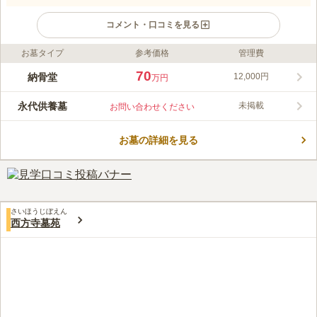
コメント・口コミを見る
お墓タイプ
参考価格
管理費
ライフドット編集部のコメント
圓妙寺は、元和元年（1615）開山の日蓮宗寺院です。古くは
70
納骨堂
12,000円
万円
「水の寺」と云われ、仁徳天皇の献茶水として使われていた境内
にある二つの井戸からは、今も清水が湧き出ています。中心街と
永代供養墓
未掲載
お問い合わせください
は思えないほど静かな寺町で四季を感じながら参拝できると評判
コメントの続きを読む
です。
お墓の詳細を見る
口コミ評価
この霊園はまだ誰からも評価されていません。
さいほうじぼえん
西方寺墓苑