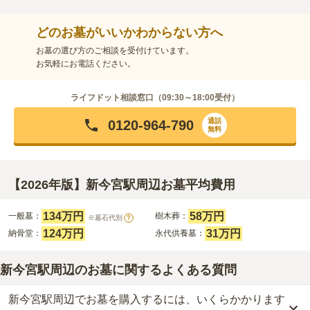
どのお墓がいいかわからない方へ
お墓の選び方のご相談を受付けています。
お気軽にお電話ください。
ライフドット相談窓口（
09:30～18:00
受付）
通話
0120-964-790
無料
【2026年版】新今宮駅周辺お墓平均費用
134万円
58万円
一般墓：
樹木葬：
※墓石代別
?
124万円
31万円
納骨堂：
永代供養墓：
新今宮駅周辺のお墓に関するよくある質問
新今宮駅周辺でお墓を購入するには、いくらかかります