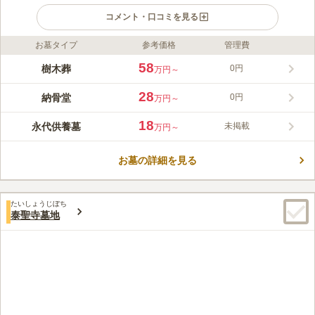
コメント・口コミを見る
お墓タイプ
参考価格
管理費
ライフドット編集部のコメント
海泉寺はアクセスに便利な大阪市内の寺院で、有名な今宮戎神社
58
樹木葬
0円
万円～
に隣接しています。 納骨堂はお子様がいらっしゃらない方や、
残されたご遺族にご負担がない永代供養付で、無縁になる心配が
28
納骨堂
0円
万円～
ありません。将来、子孫が管理をできなくなったり、途絶えてし
コメントの続きを読む
まった場合などにもきちんと供養してくれます。 宗教宗派も不
18
永代供養墓
未掲載
万円～
問で気兼ねなく申し込めます。 交通至便で私鉄の駅が目の前に
口コミ評価
あり、地下鉄からは徒歩約3分で到着します。 納骨堂や法要施設
4.6
みんなの評価
口コミ
5
件
に直結した駐車場もあり、雨の日でも濡れずにお参りできます。
お墓の詳細を見る
最寄駅がたくさんあり、大阪の市街地なのでたくさんお店があ
30代
女性
り、ろうそくも花も簡単に買うことができる。また食事する場所もたくさ
んあり困ることは何もない
たいしょうじぼち
口コミの続きを読む
泰聖寺墓地