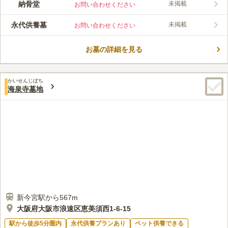
納骨堂
未掲載
お問い合わせください
のひとつにも数えられた「金龍清水」が湧き出ています。区画は
口コミ評価
一般墓所です。永代供養墓や納骨堂があり、後継ぎのいない方や
4.0
みんなの評価
口コミ
1
件
永代供養墓
未掲載
お問い合わせください
家族に負担をかけたくない方におすすめです。ペットと一緒に入
お墓の近くに花屋があり、ろうそくやお供えものについては近く
20代
男性
れる区画があります。大事なペットと一緒に眠りたいと考えてい
にホームセンターがあるため、いつもそこを利用しています。
る方は一度足を運んでみてはいかがでしょうか。
お墓の詳細を見る
口コミの続きを読む
かいせんじぼち
海泉寺墓地
新今宮駅から567m
大阪府大阪市浪速区恵美須西1-6-15
駅から徒歩5分圏内
永代供養プランあり
ペット供養できる