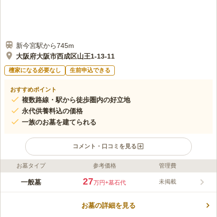
新今宮駅から745m
大阪府大阪市西成区山王1-13-11
檀家になる必要なし
生前申込できる
おすすめポイント
複数路線・駅から徒歩圏内の好立地
永代供養料込の価格
一族のお墓を建てられる
コメント・口コミを見る
お墓タイプ
参考価格
管理費
ライフドット編集部のコメント
メモリアルステージ西成は、大阪府大阪市西成区にある寺院墓地
27
一般墓
未掲載
万円
+墓石代
です。智祟院の境内にあり、参道はバリアフリー対応になってい
ます。智祟院は東寺真言宗ですが、墓地を使用する際は宗旨・宗
お墓の詳細を見る
派を問われませんのでどなたでも利用できます。「動物園前駅」
コメントの続きを読む
から徒歩約3分、「新今宮駅」から徒歩約5分と駅から近い墓地で