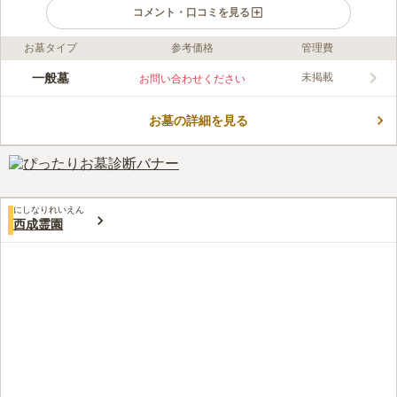
コメント・口コミを見る
お墓タイプ
参考価格
管理費
ライフドット編集部のコメント
地蔵菩薩様に見守られる中で、安らかに眠れることができます。
一般墓
未掲載
お問い合わせください
寺院墓地ではありますが、宗教・宗旨・宗派を問わずに眠れるの
で安心です。 永代供養や納骨壇など、多彩なタイプや種類から
お墓の詳細を見る
好みのスタイルを選ぶことができます。 飲食も可能な休憩所を
コメントの続きを読む
完備しているので、長時間の滞在も可能です。 ゆっくりと故人
に向き合うことができます。
口コミ評価
4.5
みんなの評価
口コミ
4
件
最寄駅まで徒歩2～3分の距離であり、駅前の商店街やスーパーコ
30代
女性
にしなりれいえん
ンビニなどが充実しているため必要なものは現地調達できます。駅前には
西成霊園
会食できるような和食店からファストフード店まで色々なお店があるので
法事の時も困りません。付近は病院や学校が非常に多い地域のため飲食店
は平日でも混みあっていることがよくあり、まとまった人数で食事をされ
る予定なら必ず予約しておかれる方が良いと思います。
口コミの続きを読む