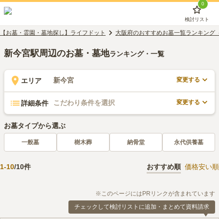
0
検討リスト
【お墓・霊園・墓地探し】ライフドット
大阪府のおすすめお墓一覧ランキング
新今宮駅周辺のお墓・墓地
ランキング・一覧
変更する
新今宮
エリア
変更する
こだわり条件を選択
詳細条件
お墓タイプから選ぶ
一般墓
樹木葬
納骨堂
永代供養墓
1
-
10
/
10
件
おすすめ順
価格安い順
※このページにはPRリンクが含まれています
チェックして検討リストに追加・まとめて資料請求