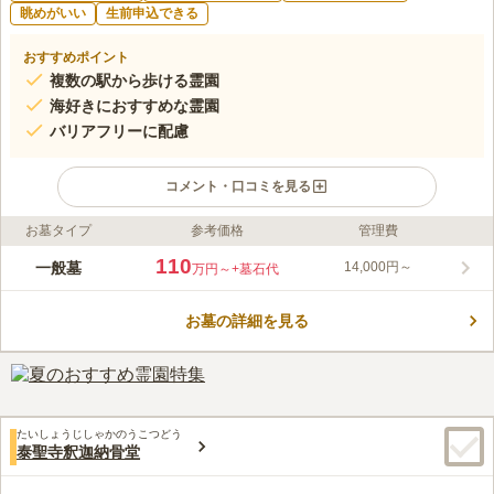
眺めがいい
生前申込できる
おすすめポイント
複数の駅から歩ける霊園
海好きにおすすめな霊園
バリアフリーに配慮
コメント・口コミを見る
お墓タイプ
参考価格
管理費
ライフドット編集部のコメント
爽やかさと清潔感を併せ持った、浪速区にある由緒正しき寺院墓
110
一般墓
14,000円～
万円～
+墓石代
苑です。快晴時には鮮やかな空の青を感じながら、悠久の時が流
れる苑内を堪能することができます。 海洋寺が管理する霊園で
お墓の詳細を見る
す。海洋寺は流れ着いた観音像を本尊としてお念仏道場としたの
コメントの続きを読む
が発祥となっています。墓域内は日が差し込み明るい雰囲気があ
ります。海洋寺墓地は宗教不問です。宗教の違いを気にすること
口コミ評価
なく誰でも申し込むことができます。江戸時代に活躍していた小
この霊園はまだ誰からも評価されていません。
西來山の夫婦墓があるので、俳句が好きな方や興味がある方にお
すすめです。
たいしょうじしゃかのうこつどう
泰聖寺釈迦納骨堂