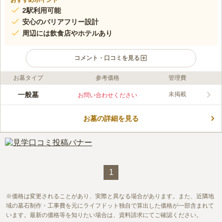
おすすめポイント
2駅利用可能
安心のバリアフリー設計
周辺には飲食店やホテルあり
コメント・口コミを見る
お墓タイプ
参考価格
管理費
ライフドット編集部のコメント
今宮霊園は、宗教不問でお墓を建立できる霊園です。 住宅街に
一般墓
未掲載
お問い合わせください
あり、暖かい陽射しを浴びながら、故人と穏やかな時間を過ごせ
ます。 バリアフリー設計なので、小さいお子様やご高齢の方と
お墓の詳細を見る
一緒に、ご家族でお墓参りに足を運ぶことができます。 周辺に
コメントの続きを読む
は飲食店やホテル、コンビニなどがあり、お墓参りの後に食事を
したりお出かけをしたりすることも可能です。
口コミ評価
この霊園はまだ誰からも評価されていません。
1
価格は変更されることがあり、実際と異なる場合があります。また、近隣地
域の墓石制作・工事費を元にライフドット独自で算出した価格が一部含まれて
います。最新の価格等を知りたい場合は、資料請求にてご確認ください。