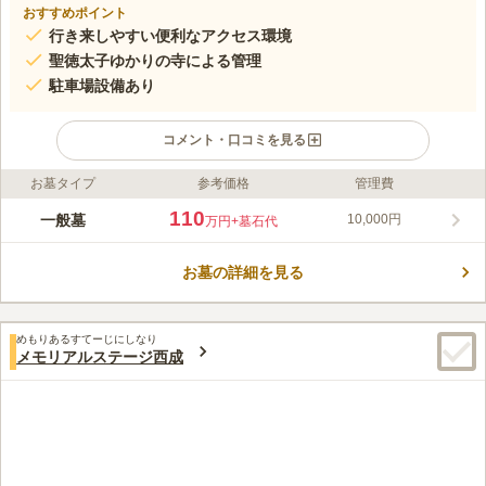
おすすめポイント
行き来しやすい便利なアクセス環境
聖徳太子ゆかりの寺による管理
駐車場設備あり
コメント・口コミを見る
お墓タイプ
参考価格
管理費
ライフドット編集部のコメント
四天王寺支院で、古き良き雰囲気が穏やかに苑内を包む空間で
110
一般墓
10,000円
万円
+墓石代
す。市内とは思えないほど広大な敷地と、参道を彩る植栽、開放
感が趣を一層引き立たせています。 清々しい気持ちでお参りの
お墓の詳細を見る
できる霊園です。夕日や滝の名所としても有名です。摂津国八十
コメントの続きを読む
八ヵ所霊場、新西国三十三ヵ所霊場、大阪三十三観世音霊場の札
所となっています。宗教は不問です。誰でも宗教の差を気にする
口コミ評価
ことなく申し込むことが可能です。霊園を管理する清水寺がには
めもりあるすてーじにしなり
4.0
みんなの評価
口コミ
5
件
メモリアルステージ西成
十一面千手観世音が本尊として安置されています。お参りする方
四天王寺の近くなのでお花、仏具などのお店はある。食事処も十
60代
男性
をいつでも穏やかに見守ってくれるでしょう。
分ある。ほかにも一心寺や愛染堂など有名寺院も多く、困ることはない。
口コミの続きを読む