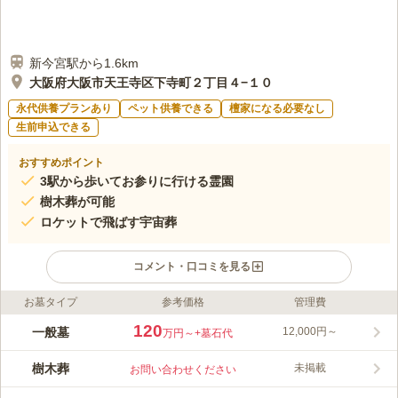
新今宮駅から1.6km
大阪府大阪市天王寺区下寺町２丁目４−１０
永代供養プランあり
ペット供養できる
檀家になる必要なし
生前申込できる
おすすめポイント
3駅から歩いてお参りに行ける霊園
樹木葬が可能
ロケットで飛ばす宇宙葬
コメント・口コミを見る
お墓タイプ
参考価格
管理費
ライフドット編集部のコメント
親しみやすいデザインの引き戸を抜けると、穏やかに墓参できる
120
一般墓
12,000円～
万円～
+墓石代
空間が広がっています。苑内には、金龍・銀龍と呼ばれる、天王
寺七名水の1つである清水湧出湖があり、古くから茶人に愛され
樹木葬
未掲載
お問い合わせください
てきました。 長い歴史をもった落ち着いた雰囲気の寺が管理す
コメントの続きを読む
る霊園です。寺の境内には茶の湯として重宝されて天王寺七名水