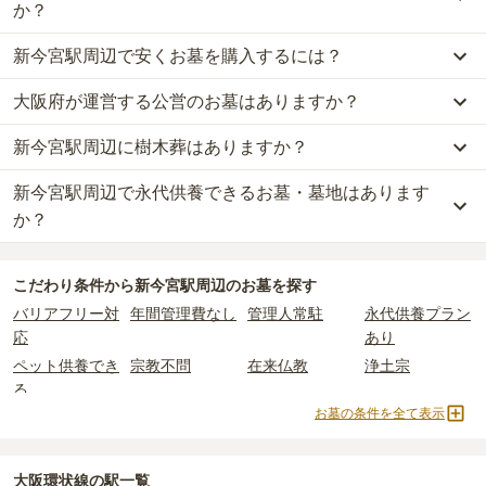
か？
新今宮駅周辺で安くお墓を購入するには？
新今宮駅周辺
での購入費用の目安は、
一般墓が約280万円、樹木葬
が約58万円、納骨堂が約124万円、永代供養墓が約31万円
です。
大阪府が運営する公営のお墓はありますか？
新今宮駅周辺
で一番安価な
お墓
は、
海泉寺 納骨堂 永代供養墓
の
永
一般墓を建てる場合は、「永代使用料（土地代）」と「墓石代」の
代供養墓
で、
18万円
からお求めいただけます。
2つが主な費用となります。
新今宮駅周辺に樹木葬はありますか？
新今宮駅周辺
には、公営の霊園の掲載がありません。
一般的に最も費用を抑えられるのは、他の方のご遺骨と一緒に埋葬
新今宮駅周辺
の一般墓の永代使用料の平均は
134万円
で、墓石代は
一方で、
大阪府
内には、県または市区町村が運営する公営の霊園が
する
「合祀墓（ごうしぼ）」
と呼ばれるタイプです。個別のお墓に
大阪府の平均
145.7万円
です。いずれも区画の広さや墓石の大き
新今宮駅周辺で永代供養できるお墓・墓地はあります
新今宮駅周辺
には、
2
件の樹木葬があります。
102
件あります。
比べて省スペースで管理の手間がかからないため、費用が安く設定
さ・素材によって変わります。
詳しくは、
新今宮駅周辺
の樹木葬の一覧
をご覧ください。
か？
されています。
樹木葬・納骨堂・永代供養墓は、基本的に墓石代がかからず、永代
公営霊園は民営の霊園と異なり、契約にあたって応募資格が設けら
価格の目安は、1名あたり5万円〜30万円程度です。
使用料のみかかります。
新今宮駅周辺
には、永代供養できるお墓・墓地が
7
件あります。
れているケースがほとんどです。
こだわり条件から
新今宮駅周辺
のお墓を探す
詳しくは、
新今宮駅周辺
の永代供養の一覧
をご覧ください。
主な条件として、遺骨がすでにある、該当の市区町村に一定年数以
新今宮駅周辺
で安価なお墓を探したい場合は、
価格の安い順
で並び
なお、お墓によっては以下の費用が別途かかる場合があります。
バリアフリー対
年間管理費なし
管理人常駐
永代供養プラン
上住んでいるなどが挙げられます。
替えてお墓を探すのがおすすめです。
・
開眼法要の費用
：お墓を新しく建てた際に行う儀式のための費
応
あり
条件を満たさない場合は、申し込み自体ができないことも多いた
用。僧侶に渡すお布施がかかります。
め、事前の確認が重要です。
ペット供養でき
宗教不問
在来仏教
浄土宗
・
納骨式の費用
：お墓に遺骨を納める儀式のための費用。僧侶に渡
契約条件の詳細は、各霊園のページをご確認いただくか、資料請求
る
すお布施、会食などの費用がかかります。
よりお問い合わせください。
お墓の条件を全て表示
・
年間管理費
：お墓の管理費。契約後、毎年発生するケースがあり
樹木葬
納骨堂
永代供養墓
民営霊園
ます。
寺院墓地
1人用区画あり
2人用区画あり
3人用区画あり
大阪環状線の駅一覧