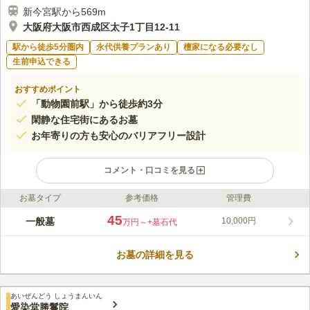
新今宮駅から569m
大阪府大阪市西成区太子1丁目12-11
駅から徒歩5分圏内
永代供養プランあり
檀家になる必要なし
生前申込できる
おすすめポイント
「動物園前駅」から徒歩約3分
閑静な住宅街にあるお墓
お年寄りの方も安心のバリアフリー設計
コメント・口コミを見る
お墓タイプ
参考価格
管理費
ライフドット編集部のコメント
閑静な住宅街の中にひっそりと佇み、日当たりも良くゆっくりと
45
一般墓
10,000円
万円～
+墓石代
故人と対話することができるお墓です。参道はバリアフリーに対
応してコンクリートにしているので、雨の日でも泥で足元が汚れ
お墓の詳細を見る
ることはありません。お年寄りの方でも歩きやすい環境にしてお
コメントの続きを読む
り、やさしい配慮がうれしいです。大型の駐車場が用意されてお
り、お彼岸の時期でも駐車場所に困ることはありません。
口コミ評価
あいぜんどう しょうまんいん
この霊園はまだ誰からも評価されていません。
愛染堂勝鬘院