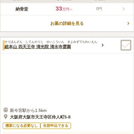
ライフドット編集部のコメント
泰聖寺釈迦納骨堂は、300年以上前に建立された名刹「泰聖寺」
33
納骨堂
0円
万円～
の中にあります。境内には天王寺七名水として知られる「金龍
水」が湧き出ています。納骨堂は、まぶしく輝くデザインと細や
お墓の詳細を見る
かな装飾が圧倒的な存在感を放っています。宗教・宗旨・宗派は
コメントの続きを読む
不問で、毎月21日に合同供養祭が開かれ手厚い供養を受けられま
す。すべての区画に仏具がついているため、仏壇としても利用す
口コミ評価
ることができます。立地は四天王寺夕陽丘と恵美須町駅から近
そうほんざん してんのうじ せいこういん きよみずでられいえん
3.8
みんなの評価
口コミ
1
件
総本山 四天王寺 清光院 清水寺霊園
く、便利な場所にあります。
周辺に何もないような感じなので 行く時には花の準備をしてい
40代
男性
る方がいいような気がします。コンビニとかも無いような気がします。
口コミの続きを読む
新今宮駅から1.5km
大阪府大阪市天王寺区伶人町5-8
檀家になる必要なし
生前申込できる