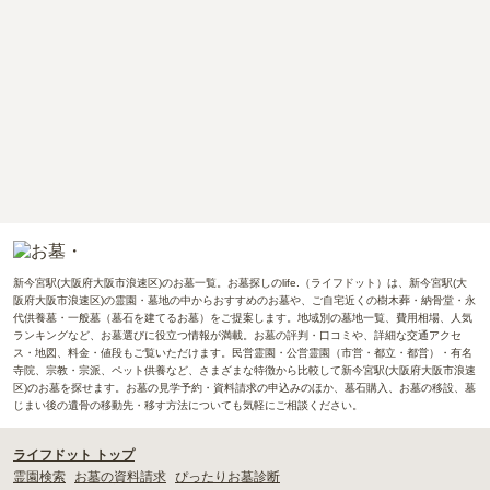
新今宮駅(大阪府大阪市浪速区)のお墓一覧。お墓探しのlife.（ライフドット）は、新今宮駅(大
阪府大阪市浪速区)の霊園・墓地の中からおすすめのお墓や、ご自宅近くの樹木葬・納骨堂・永
代供養墓・一般墓（墓石を建てるお墓）をご提案します。地域別の墓地一覧、費用相場、人気
ランキングなど、お墓選びに役立つ情報が満載。お墓の評判・口コミや、詳細な交通アクセ
ス・地図、料金・値段もご覧いただけます。民営霊園・公営霊園（市営・都立・都営）・有名
寺院、宗教・宗派、ペット供養など、さまざまな特徴から比較して新今宮駅(大阪府大阪市浪速
区)のお墓を探せます。お墓の見学予約・資料請求の申込みのほか、墓石購入、お墓の移設、墓
じまい後の遺骨の移動先・移す方法についても気軽にご相談ください。
ライフドット トップ
霊園検索
お墓の資料請求
ぴったりお墓診断