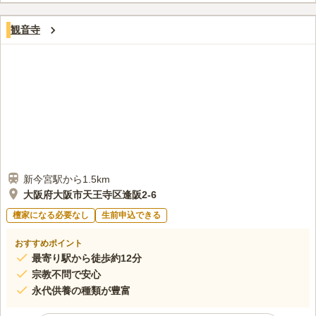
す。JRや大阪メトロなど6つの路線が通っているため、アクセス
口コミ評価
も非常に楽です。
観音寺
この霊園はまだ誰からも評価されていません。
新今宮駅から1.5km
大阪府大阪市天王寺区逢阪2-6
檀家になる必要なし
生前申込できる
おすすめポイント
最寄り駅から徒歩約12分
宗教不問で安心
永代供養の種類が豊富