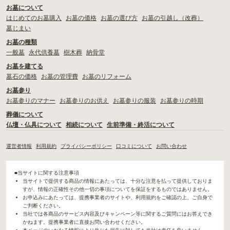
お墓について
はじめてのお墓購入
お墓の価格
お墓の選び方
お墓の引越し（改葬）
墓じまい
お墓の種類
一般墓
永代供養墓
樹木葬
納骨堂
お墓を建てる
墓石の価格
お墓の管理費
お墓のリフォーム
お墓参り
お墓参りのマナー
お墓参りのお供え
お墓参りの服装
お墓参りの時期
葬儀について
仏壇・仏具について
相続について
生前準備・終活について
運営者情報
利用規約
プライバシーポリシー
口コミについて
お問い合わせ
■当サイトに関する注意事項
当サイトで提供する商品の情報にあたっては、十分な注意を払って提供しておりま
すが、情報の正確性その他一切の事項についてを保証をするものではありません。
お申込みにあたっては、提携事業者のサイトや、利用規約をご確認の上、ご自身で
ご判断ください。
当社では各商品のサービス内容及びキャンペーン等に関するご質問にはお答えでき
かねます。提携事業者に直接お問い合わせください。