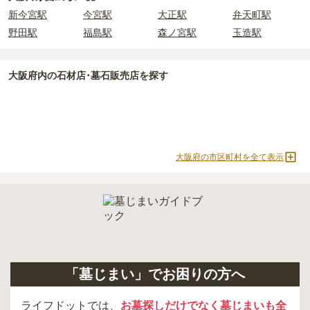
正確な費用は、区画や石材の選び方によって大きく変わるため、見
新今宮駅
今宮駅
大正駅
弁天町駅
積もりを取るまで確定しません。
現地見学では、担当者に「提示金額以外にかかる費用はないか」を
野田駅
福島駅
森ノ宮駅
玉造駅
必ず確認することをおすすめします。
現地への見学が難しい場合は、資料請求でも各霊園の詳しい料金案
大阪府
内の石材店･墓石販売店を探す
内を取り寄せることができます。
大阪府の市区町村を全て表示
「墓じまい」でお困りの方へ
ライフドットでは、
お墓探しだけでなく墓じまいも全