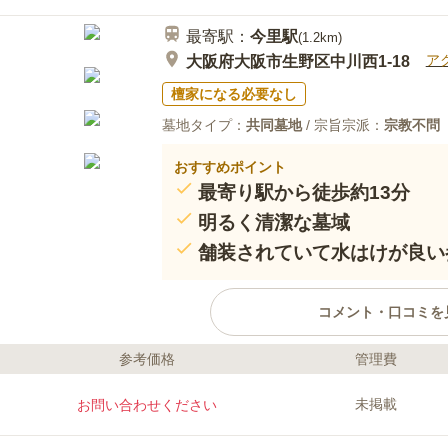
最寄駅：
今里
駅
(
1.2km
)
ア
大阪府大阪市生野区中川西1-18
檀家になる必要なし
墓地タイプ：
共同墓地
/ 宗旨宗派：
宗教不問
おすすめポイント
最寄り駅から徒歩約13分
明るく清潔な墓域
舗装されていて水はけが良い
コメント・口コミを
参考価格
管理費
ライフドット編集部のコメント
鶴橋霊園は、バリアフリー設計の
未掲載
お問い合わせください
ーカーをご利用になる方でもお墓
場には、バケツや柄杓だけではな