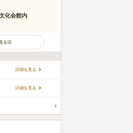
文化会館内
見る
ある街中の室内墓地です。観
詳細を見る
天候を気にせずにゆったりと
50万円まで幅広いプランがあ
できます。納骨堂の遺骨は合
コメントの続きを読む
詳細を見る
ざることに抵抗のある方にも
は、韓流グッズやグルメで賑
）があります。活気を感じら
ん。