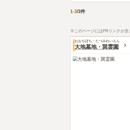
1
-
3
/
3
件
※このページにはPRリンクが含
おおぢぼち・たつみれいえん
大地墓地・巽霊園