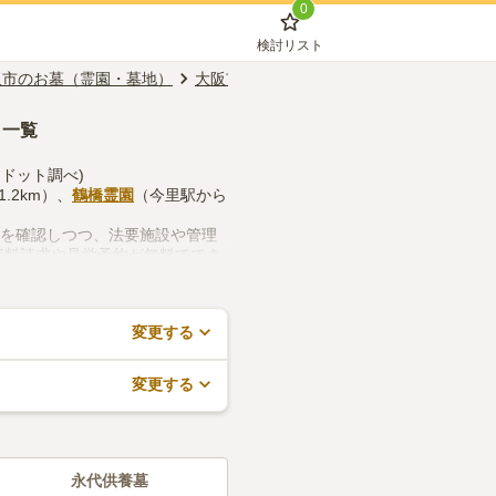
0
検討リスト
阪市のお墓（霊園・墓地）
大阪市生野区のお墓（霊園・墓地）
バリ
・一覧
フドット調べ)
.2km）、
鶴橋霊園
（今里駅から
スを確認しつつ、法要施設や管理
資料請求や見学予約が無料ででき
変更する
変更する
永代供養墓