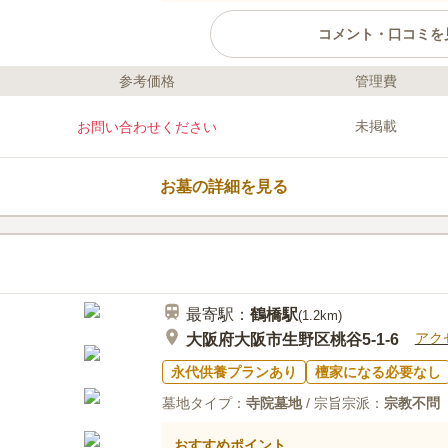
コメント・口コミを
参考価格
管理費
ライフドット編集部のコメント
大地墓地・巽霊園は、閑静な住宅
未掲載
お問い合わせください
で信仰を大切にしたい方や無宗教
ができます。管理事務所や休憩所
ついているので、暑い日は日影で
お墓の詳細を見る
あるため、お花やお線香を購入す
に荷物が少なくて済みます。最寄
口コミ評価
巽駅」を含めた複数の駅から徒歩
4.0
みんなの評価
口コミ
2
からも近いので、車がない方も安
お墓参りの途中に、霊園から5分
50代
女性
購入します。ろうそく、線香は自宅から持
最寄駅：
鶴橋
駅
(
1.2km
)
アク
大阪府大阪市生野区桃谷5-1-6
永代供養プランあり
檀家になる必要なし
墓地タイプ：
寺院墓地
/ 宗旨宗派：
宗教不問
おすすめポイント