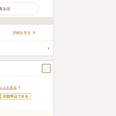
見る
街にある霊園です。宗教不問
詳細を見る
の方でも、安心して眠ること
があり、水汲み場には屋根が
休むことができます。売店が
コメントの続きを読む
ることができ、お墓参りの際
駅である地下鉄千日前線「南
圏内にあり、「巽中学校前」
件
心してお墓参りができます。
位の場所の花屋さんで、花を
参していきます。
口コミの続きを読む
セスを見る
生前申込できる