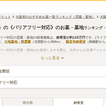
フドット
大阪府のおすすめお墓一覧ランキング（霊園・墓地）
大
）の《バリアフリー対応》のお墓・墓地
ランキング
フリー対応の霊園・墓地の相場価格は、
納骨堂
が約
128万円
です。(ライ
は、
大地墓地・巽霊園
（北巽駅から968m）、
観音寺納骨堂
（鶴橋駅から1
フリー対応の霊園・墓地のお墓探しをする際は、自宅からの交通アクセ
近隣での供花やお線香の入手方法などを考慮して選ぶとよいでしょう。
もっと見る
い。
生野区
フリー対応
樹木葬
納骨堂