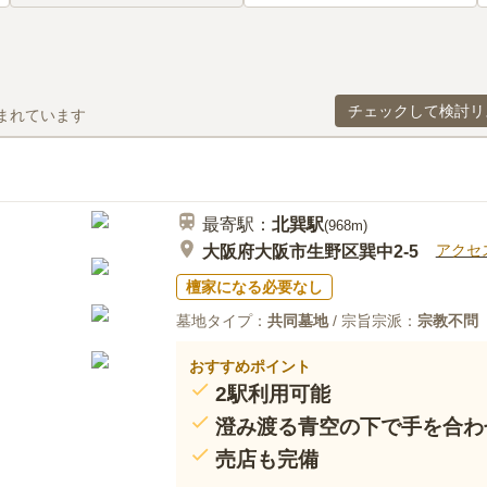
チェックして検討リ
まれています
最寄駅：
北巽
駅
(
968m
)
アクセ
大阪府大阪市生野区巽中2-5
檀家になる必要なし
墓地タイプ：
共同墓地
/ 宗旨宗派：
宗教不問
おすすめポイント
2駅利用可能
澄み渡る青空の下で手を合わ
売店も完備