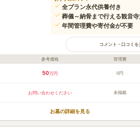
全プラン永代供養付き
葬儀～納骨まで行える観音寺
年間管理費や寄付金が不要
コメント・口コミを
参考価格
管理費
ライフドット編集部のコメント
観音寺納骨堂は、大阪市生野区に
50
0円
万円
音寺文化会館の屋内にあるので、
故人に向き合えます。5万円から3
り、ご希望に合わせて選ぶことが
未掲載
お問い合わせください
祀されないので、他人の遺骨と混
最適です。観音寺納骨堂の裏手に
口コミ評価
わう生野コリアタウン（御幸通り
この霊園はまだ誰からも評価されていませ
お墓の詳細を見る
れるエリアです。