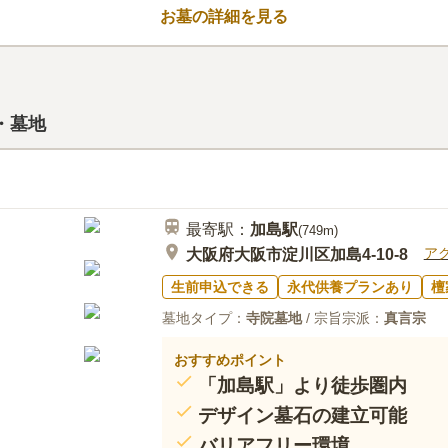
ます。 お墓掃除の道具を沢山持
お墓の詳細を見る
イントです。 水子供養の仏像が
まなざしで温かく見守ってくれま
口コミ評価
3.0
みんなの評価
口コミ
2
霊園の隣にス－パーが２４時間営
60代
男性
・墓地
いいところが無いので自家用車やバスにて
最寄駅：
加島
駅
(
749m
)
ア
大阪府大阪市淀川区加島4-10-8
生前申込できる
永代供養プランあり
檀
墓地タイプ：
寺院墓地
/ 宗旨宗派：
真言宗
おすすめポイント
「加島駅」より徒歩圏内
デザイン墓石の建立可能
バリアフリー環境