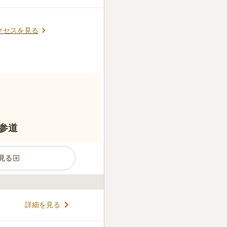
クセスを見る
参道
見る
霊園です。 車椅子の方やベビ
詳細を見る
参りがしやすいです。 水汲み
く、箒や塵取りを完備してい