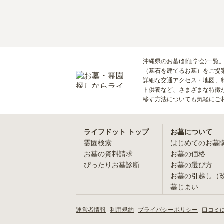
沖縄県のお墓(創価学会)一覧
（墓石を建てるお墓）をご提
詳細な交通アクセス・地図、
ト供養など、さまざまな特徴
移す方法についても気軽にご
ライフドット トップ
お墓について
霊園検索
はじめてのお墓
お墓の資料請求
お墓の価格
ぴったりお墓診断
お墓の選び方
お墓の引越し（
墓じまい
運営者情報
利用規約
プライバシーポリシー
口コミ