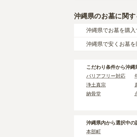
沖縄県のお墓に関す
沖縄県でお墓を購入
沖縄県で安くお墓を
沖縄県
での購入費用の
29万円
です。
沖縄県
で一番安価な
お
一般墓を建てる場合は
こだわり条件から
沖縄
一般的に最も費用を抑
沖縄県
の一般墓の永代
タイプです。個別のお
バリアフリー対応
や墓石の大きさ・素材
す。
浄土真宗
樹木葬・納骨堂・永代
価格の目安は、1名あた
納骨堂
なお、お墓によっては
1人用区画あり
沖縄県
で安価なお墓を
・
開眼法要の費用
：お
・
納骨式の費用
：お墓
沖縄県
内から選択中の
す。
・
年間管理費
：お墓の
本部町