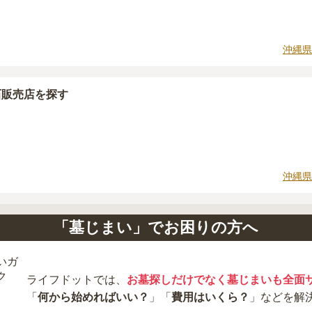
石材の選び方によって大きく変わるため、見積もりを取るまで
に「提示金額以外にかかる費用はないか」を必ず確認すること
沖縄県
場合は、資料請求でも各霊園の詳しい料金案内を取り寄せるこ
石販売店を探す
沖縄県
「墓じまい」でお困りの方へ
ライフドットでは、
お墓探しだけでなく墓じまいも全面
「
何から始めればいい？
」「
費用はいくら？
」などを解