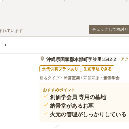
チェックして検討リ
まれています
ん
アク
沖縄県国頭郡本部町字並里1542-2
永代供養プランあり
生前申込できる
墓地タイプ：
民営霊園
/ 宗旨宗派：
創価学会
おすすめポイント
創価学会員 専用の墓地
納骨堂があるお墓
火元の管理がしっかりしている