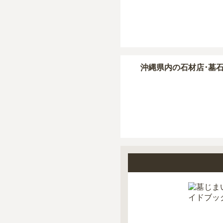
正確な費用は、区画や
現地見学では、担当者
現地への見学が難しい
沖縄県
内の石材店･墓