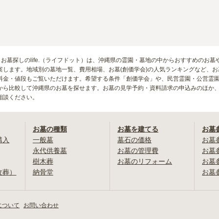
。お墓探しのlife.（ライフドット）は、沖縄県の霊園・墓地の中からおすすめのお
案します。地域別の墓地一覧、費用相場、お墓(創価学会)の人気ランキングなど、
料金・値段もご覧いただけます。希望する条件「創価学会」や、民営霊園・公営霊
から比較して沖縄県のお墓を探せます。お墓の見学予約・資料請求の申込みのほか
相談ください。
お墓の種類
お墓を建てる
お墓
購入
一般墓
墓石の価格
お墓
永代供養墓
お墓の管理費
お墓
樹木葬
お墓のリフォーム
お墓
改葬）
納骨堂
お墓
について
お問い合わせ