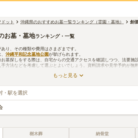
フドット
沖縄県のおすすめお墓一覧ランキング（霊園・墓地）
創
のお墓・墓地
ランキング・一覧
があり、その種類や費用はさまざまです。
は、
沖縄平和記念墓地公園
が挙げられます。
のお墓探しをする際は、自宅からの交通アクセスを確認しつつ、法要施
入手方法などを考慮して選ぶとよいでしょう。資料請求や見学予約が無
もっと見る
村・駅を選択
会
樹木葬
納骨堂