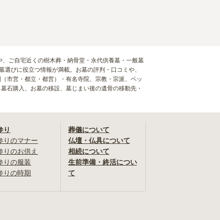
墓や、ご自宅近くの樹木葬・納骨堂・永代供養墓・一般墓
お墓選びに役立つ情報が満載。お墓の評判・口コミや、
園（市営・都立・都営）・有名寺院、宗教・宗派、ペッ
、墓石購入、お墓の移設、墓じまい後の遺骨の移動先・
参り
葬儀について
参りのマナー
仏壇・仏具について
参りのお供え
相続について
参りの服装
生前準備・終活につい
参りの時期
て