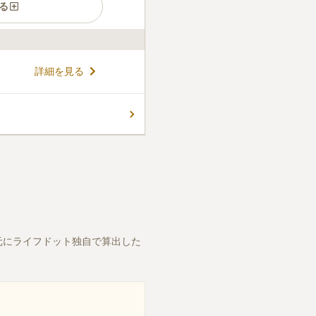
る
い青々とした芝生の上を清々
詳細を見る
お墓です。芝生墓地なので、
線香・ろうそくの使用を禁止
り、安心安全です。納骨堂が
コメントの続きを読む
申し込むことができ、骨壺の
テーブルがある飲食専用(50
があります。持参した弁当を食
、繁忙期は1日3回11:00、
ので礼拝堂がありますので、墓所
常に綺麗です。又墓石回らな
元にライフドット独自で算出した
よく参拝が出来ますし、沖縄
能です。無料の水道があるの
5分位で美ら海水族館に行ける
有名な沖縄そば屋さんや許田
参ドライブを楽しんでいま