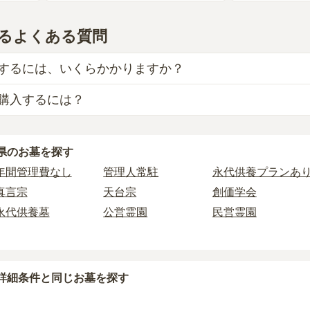
るよくある質問
するには、いくらかかりますか？
購入するには？
目安は、
一般墓が約296万円、樹木葬が約61万円、納骨堂が約
墓
は、
恩納村営 富着墓地団地
の
一般墓
で、
2万円
(墓石代別)
か
、「永代使用料（土地代）」と「墓石代」の2つが主な費用と
県
のお墓を探す
えられるのは、他の方のご遺骨と一緒に埋葬する
「合祀墓（ご
使用料の平均は
50万円
で、墓石代は
沖縄県の平均
245.7万円
で
墓に比べて省スペースで管理の手間がかからないため、費用が
年間管理費なし
管理人常駐
永代供養プランあ
によって変わります。
真言宗
天台宗
創価学会
供養墓は、基本的に墓石代がかからず、永代使用料のみかかり
り5万円〜30万円程度です。
永代供養墓
公営霊園
民営霊園
以下の費用が別途かかる場合があります。
2人用区画あり
3人用区画あり
探したい場合は、
価格の安い順
で並び替えてお墓を探すのがお
墓を新しく建てた際に行う儀式のための費用。僧侶に渡すお布
に遺骨を納める儀式のための費用。僧侶に渡すお布施、会食な
詳細条件と同じお墓を探す
管理費。契約後、毎年発生するケースがあります。