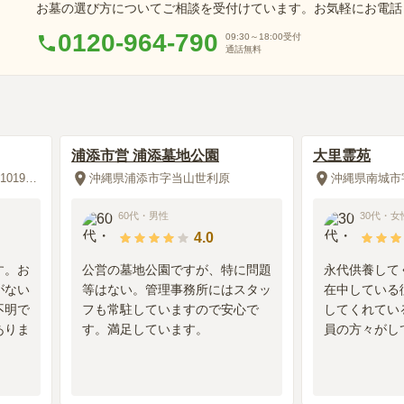
お墓の選び方についてご相談を受付けています。お気軽にお電話
す。
0120-964-790
09:30～18:00
受付
通話無料
浦添市営 浦添墓地公園
大里霊苑
沖縄県島尻郡八重瀬町具志頭1019番地
沖縄県浦添市字当山世利原
沖縄県南城市字
60代
・
男性
30代
・
女
4.0
す。お
公営の墓地公園ですが、特に問題
永代供養して
がない
等はない。管理事務所にはスタッ
在中している
不明で
フも常駐していますので安心で
してくれてい
ありま
す。満足しています。
員の方々がし