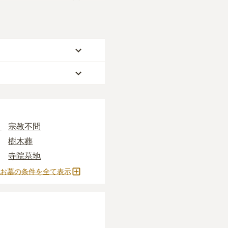
9万円、永代供養墓が約
らお求めいただけます。
なります。
うしぼ）」
と呼ばれる
す。いずれも区画の広さ
安く設定されていま
り
宗教不問
樹木葬
ます。
寺院墓地
お墓の条件を全て表示
すすめです。
施がかかります。
どの費用がかかりま