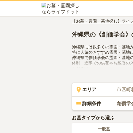
【お墓・霊園・墓地探し】ライ
沖縄県の《創価学会》
沖縄県には数多くの霊園・墓地
特に人気のおすすめ霊園・墓地
沖縄県で創価学会の霊園・墓地
体制、近隣での供花やお線香の
ください。
エリア
市区町
詳細条件
創価学
お墓タイプから選ぶ
一般墓