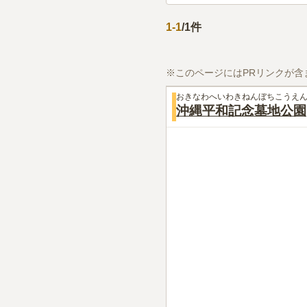
1
-
1
/
1
件
※このページにはPRリンクが含
おきなわへいわきねんぼちこうえ
沖縄平和記念墓地公園