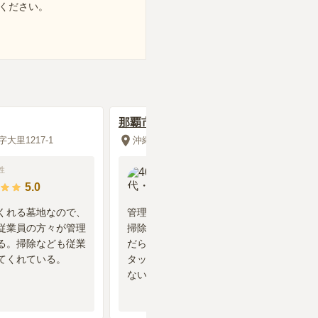
ください。
口コミの続きを読む
那覇市営 識名霊園
大里1217-1
沖縄県那覇市識名2丁目
性
40代
・
女性
5.0
3.0
くれる墓地なので、
管理事務所があるのか判らない。
従業員の方々が管理
掃除は各自で行っている為、雑草
る。掃除なども従業
だらけのお墓もまばらにあり、ス
てくれている。
タッフが手入れしているとは思え
ない。