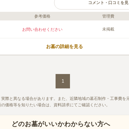
コメント・口コミを見
参考価格
管理費
ライフドット編集部のコメント
晴れた日には青空の下、陽当たりのよ
未掲載
お問い合わせください
しい気持ちでお参りすることができる
火災予防がしっかりと行われており、
しているなど徹底した管理がされてお
お墓の詳細を見る
設置されており、予約をすれば納骨を
まま収蔵してもらえます。
口コミ評価
5.0
みんなの評価
口コミ
1
件
墓園内に空調設備のある無料の飲食用
60代
男性
人)位入れる伊江島が望める眺めの良い休憩所
1
べる事が可能です。又通常1日2回11:00と13:00
12:00、13:00の法要(焼香含む)が行われる
でのロウソクや線香も献花も不要で墓石周辺が
、実際と異なる場合があります。また、近隣地域の墓石制作・工事費を
い清掃整備がしっかりされているので、気持ち
新の価格等を知りたい場合は、資料請求にてご確認ください。
伝統の「清明祭」もブルーシートを敷か事も可
でバケツを持参すれば墓石も洗えます。車で1
ので帰りは無料のイルカショー見たり、名護の
どのお墓がいいかわからない方へ
の道の駅に寄って北部の特産品が買えるので墓