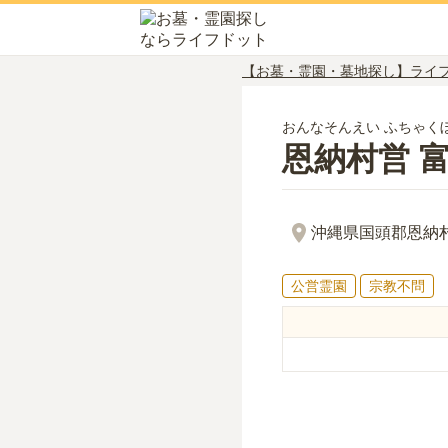
【お墓・霊園・墓地探し】ライ
おんなそんえい ふちゃく
恩納村営 
沖縄県国頭郡恩納村字
公営霊園
宗教不問