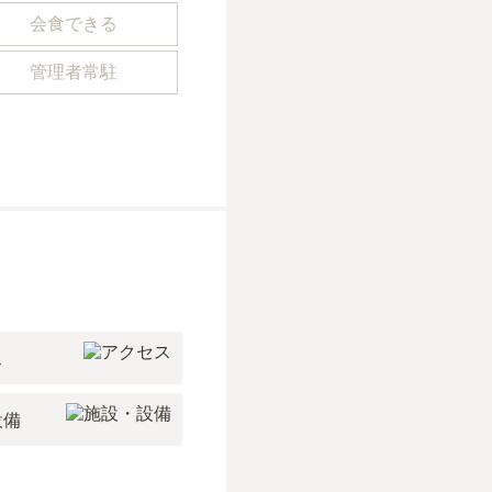
会食できる
管理者常駐
ス
設備