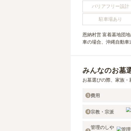
バリアフリー設計
駐車場あり
恩納村営 富着墓地団地
車の場合
、沖縄自動車
みんなのお墓
お墓選びの際、家族・
費用
1
宗教・宗派
4
管理のしや