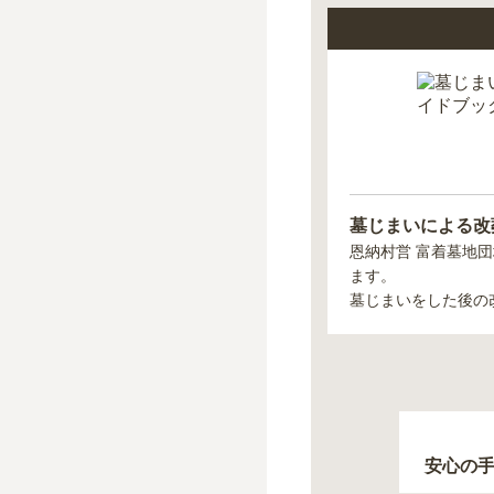
墓じまいによる改
恩納村営 富着墓地団
ます。
墓じまいをした後の
安心の