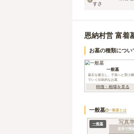
7
すさ
恩納村営 富着
お墓の種類につい
一般墓
墓石を建立し、子孫へと受け継
でいく伝統的なお墓
特徴・相場を見る
一般墓
一般墓
とは
写真
一般墓
見学で実