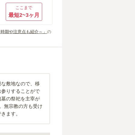
ここまで
最短2~3ヶ月
～時期や注意点も紹介～」
の
模な敷地なので、移
お参りすることがで
墳墓の祭祀を主宰が
。無宗教の方も受け
できます。