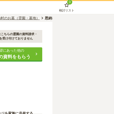
0
検討リスト
納村のお墓（霊園・墓地）
恩納村営 富着墓地団地
はこちらの霊園の資料請求・
を受け付けておりません
望にあった他の
の資料をもらう
ージを家族に共有する