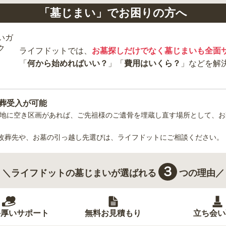
「墓じまい」でお困りの方へ
ライフドットでは、
お墓探しだけでなく墓じまいも全面
「
何から始めればいい？
」「
費用はいくら？
」などを解
葬受入が可能
地
に空き区画があれば、ご先祖様のご遺骨を埋蔵し直す場所として、お
改葬先や、お墓の引っ越し先選びは、ライフドットにご相談ください。
３
＼ライフドットの墓じまいが選ばれる
つの理由／
手厚いサポート
無料お見積もり
立ち会い