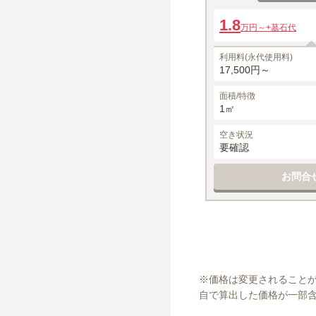
1.8
万円～
+墓石代
利用料(永代使用料)
17,500円～
面積/特徴
1㎡
空き状況
要確認
お問合
※
価格は変更されること
自で算出した価格が一部