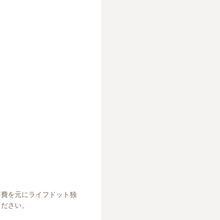
事費を元にライフドット独
ください。