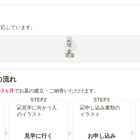
対応しています。
現金
の流れ
~3ヵ月
でお墓の建立・ご納骨いただけます。
STEP
2
STEP
3
見学に行く
お申し込み