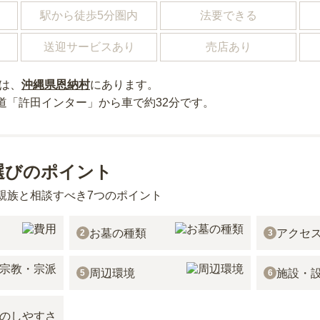
駅から徒歩5分圏内
法要できる
送迎サービスあり
売店あり
は、
沖縄県
恩納村
にあり
ます。
道「許田インター」から車で約32分
です。
選びのポイント
親族と相談すべき7つのポイント
お墓の種類
アクセ
2
3
周辺環境
施設・
5
6