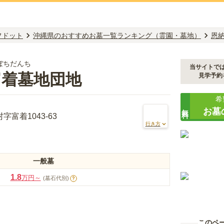
フドット
沖縄県のおすすめお墓一覧ランキング（霊園・墓地）
恩
ぼちだんち
当サイトで
富着墓地団地
見学予約
希
無料
お墓
富着1043-63
行き方
一般墓
1.8
万円～
(墓石代別)
?
このペ