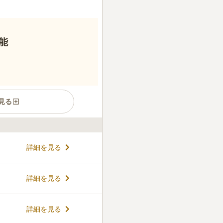
能
見る
を行う寺院墓地ですが、宗教
詳細を見る
敷市街を一望することができる
ることができます。 管理事務
置されているため、安心して
コメントの続きを読む
詳細を見る
です。 墓苑の周辺には飲食店
足が遠のいてしまう心配もな
ん。
詳細を見る