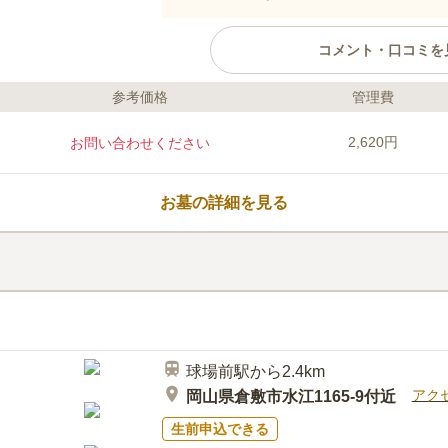
コメント・口コミを
参考価格
管理費
ライフドット編集部のコメント
倉敷市船穂小池霊園は岡山県倉敷
2,620円
お問い合わせください
が運営しています。市が管理・運
心・信頼してお墓を持つことがで
自然が広がっているため、静かに
お墓の詳細を見る
でしょう。
口コミ評価
この霊園はまだ誰からも評価されていませ
球場前駅から2.4km
アク
岡山県倉敷市水江1165-9付近
生前申込できる