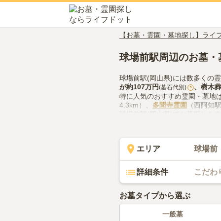
【お墓・霊園・墓地探し】ライ
球場前駅周辺のお墓・
球場前駅(岡山県)には数多くの
が約
107万円
、
樹木
(墓石代別)
?
特に人気のおすすめ霊園・墓地
4.3km）、
多聞寺霊園
（西阿知駅
球場前駅(岡山県)でお墓探しを
の供花やお線香の入手方法など
エリア
球場前
詳細条件
こだわ
お墓タイプから選ぶ
一般墓