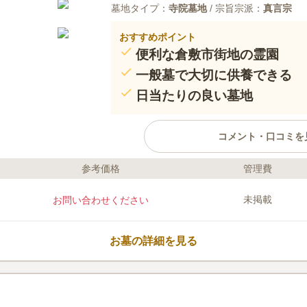
墓地タイプ：
寺院墓地
/ 宗旨宗派：
真言宗
おすすめポイント
便利な倉敷市街地の霊園
一般墓で大切に供養できる
日当たりの良い墓地
コメント・口コミを
参考価格
管理費
ライフドット編集部のコメント
多聞寺霊園は倉敷市水江にある寺
未掲載
お問い合わせください
でもあるJR「倉敷駅」からバスで
駅周辺には宿泊施設や商業施設も
ではなく、県外からのお墓参りに
お墓の詳細を見る
多聞寺は、岡山県道60号を挟んだ
入った閑静な住宅街にあるので、
口コミ評価
るでしょう。
この霊園はまだ誰からも評価されていませ