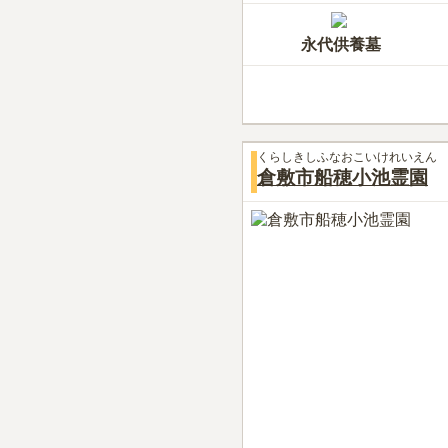
永代供養墓
くらしきしふなおこいけれいえん
倉敷市船穂小池霊園