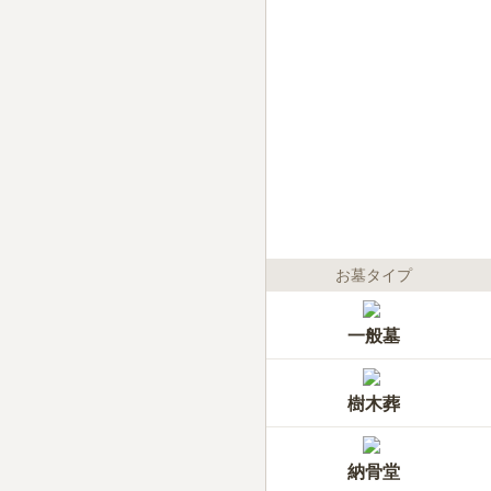
お墓タイプ
一般墓
樹木葬
納骨堂