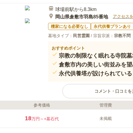
球場前駅から8.3km
アクセス
岡山県倉敷市羽島85番地
檀家になる必要なし
永代供養プランあり
墓地タイプ：
民営霊園
/ 宗旨宗派：
宗教不問
おすすめポイント
宗教の制限なく眠れる寺院墓
倉敷市内の美しい街並みを望
永代供養塔が設けられている
コメント・口コミを
参考価格
管理費
ライフドット編集部のコメント
墓地の周囲は竹林で、静かな落ち
18
未掲載
万円～
+墓石代
県道74号線近くの便利な場所に位
れているので、お墓から足が遠の