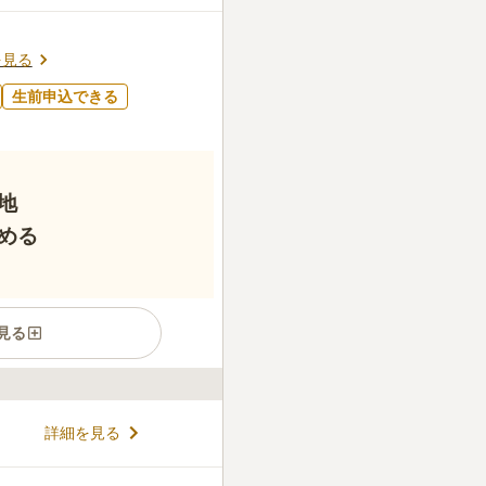
を見る
生前申込できる
地
める
見る
着いた空間に心癒されます。
詳細を見る
置しており、駐車場も完備さ
くことはありません。 駐車場