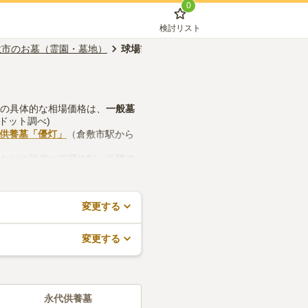
0
検討リスト
敷市のお墓（霊園・墓地）
球場前駅のお墓（霊園・墓地）
墓の具体的な相場価格は、
一般墓
ドット調べ)
代供養墓「優灯」
（倉敷市駅から
所などの設備や管理体制、近隣で
ので、活用してみてください。
変更する
変更する
永代供養墓