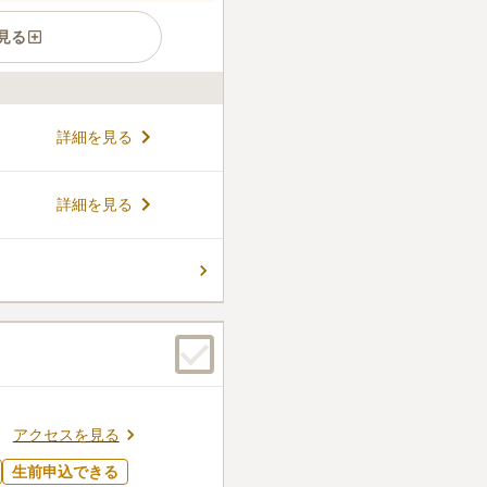
見る
永代供養墓・樹木葬・納骨堂
詳細を見る
樹の下で眠れる樹木葬墓地は、
 1～2人用のプランと1～4人
応じて選べます。 納骨堂が完
コメントの続きを読む
詳細を見る
区画「優灯」が造られ、樹木
っぷりです。
件
倉敷市街地が一望でき、特
走っていて、車での移動が楽に
口コミの続きを読む
アクセスを見る
生前申込できる