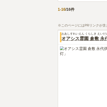
1
-
16
/
16
件
※このページにはPRリンクが含
おあしすれいえん くらしき えい
オアシス霊園 倉敷 