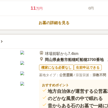
11
0円
万円
お墓の詳細を見る
球場前駅から7.4km
岡山県倉敷市船穂町船穂3700番地
檀家になる必要なし
生前申込できる
墓地タイプ：
公営霊園
/ 宗旨宗派：
宗教不問
おすすめポイント
地方自治体が運営する公営墓
のどかな風景の中で眠れる
昔からある石のお墓で一緒に