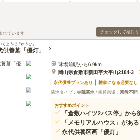
チェックして検討リ
まれています
だいくようぼ「ゆうひ」
永代供養墓「優灯」
球場前駅から6.9km
岡山県倉敷市新田字大平山2184-3
永代供養プランあり
檀家になる必要なし
墓地タイプ：
寺院墓地
/ 宗旨宗派：
宗教不問
おすすめポイント
「倉敷ハイツ2バス停」から
「メモリアルハウス」がある
永代供養区画「優灯」