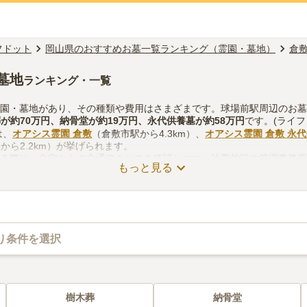
フドット
岡山県のおすすめお墓一覧ランキング（霊園・墓地）
倉
墓地
ランキング・一覧
霊園・墓地があり、その種類や費用はさまざまです。球場前駅周辺のお
葬
が約
70万円
、
納骨堂
が約
19万円
、
永代供養墓
が約
58万円
です。(ライフ
は、
オアシス霊園 倉敷
（倉敷市駅から4.3km）、
オアシス霊園 倉敷 永
から2.2km）が挙げられます。
する際は、自宅からの交通アクセスを確認しつつ、法要施設や管理事務
もっと見る
を考慮して選ぶとよいでしょう。資料請求や見学予約が無料でできます
り条件を選択
樹木葬
納骨堂