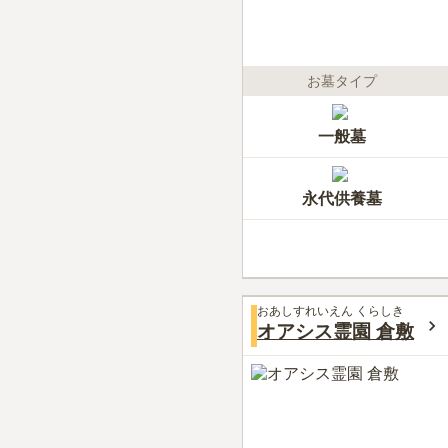
お墓タイプ
一般墓
永代供養墓
おあしすれいえん くらしき
オアシス霊園 倉敷