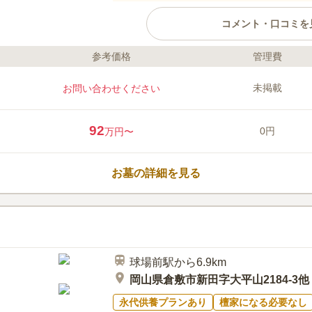
コメント・口コミを
参考価格
管理費
ライフドット編集部のコメント
オアシス霊園倉敷は一般墓以外に
未掲載
お問い合わせください
を備えた万能霊園です。 沙羅双
緑が美しく心が洗われるようです。
用のプランがあり、予算と人数に
92
0円
万円〜
成した後、特別区として永代供養
葬区画も追加で造成される、人気
口コミ評価
3.0
みんなの評価
口コミ
1
お墓の詳細を見る
山の中腹にあり、見晴らしがよく
60代
男性
に、倉敷市役所が見える、2号線が近くに
できる
球場前駅から6.9km
岡山県倉敷市新田字大平山2184-3他
永代供養プランあり
檀家になる必要なし