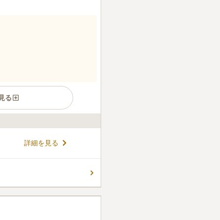
見る
院墓地です。新幹線の停車駅
詳細を見る
アクセスできる立地にあり、
多くあります。倉敷市内だけ
も便利です。お墓を管理する
コメントの続きを読む
先にあります。通りから一歩
静かな気持ちでお参りができ
ん。