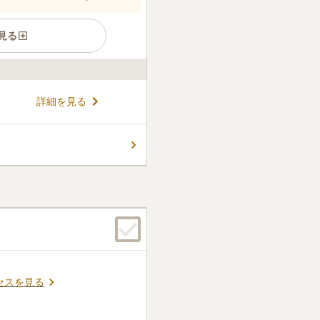
見る
市にある公営霊園で、倉敷市
詳細を見る
営している霊園のため、安
きます。霊園の周囲は豊富な
故人と向き合うことができる
コメントの続きを読む
ん。
セスを見る