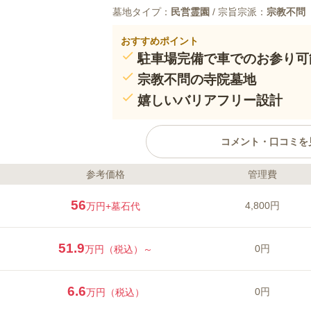
墓地タイプ：
民営霊園
/ 宗旨宗派：
宗教不問
おすすめポイント
駐車場完備で車でのお参り可
宗教不問の寺院墓地
嬉しいバリアフリー設計
コメント・口コミを
参考価格
管理費
ライフドット編集部のコメント
呉成田山不動明王院が管理・運営
56
4,800円
万円
+墓石代
不問でどなたでも眠れます。 倉
ので、故郷を感じられる場所で眠
所があり、外灯や防犯カメラも設
51.9
0円
万円（税込）～
お参りできるのも嬉しいポイント
や商業店舗も多くあり、お墓から
口コミ評価
いでしょう。
この霊園はまだ誰からも評価されていませ
6.6
0円
万円（税込）