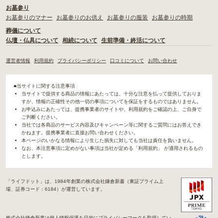
お墓参り
お墓参りのマナー
お墓参りのお供え
お墓参りの服装
お墓参りの時期
葬儀について
仏壇・仏具について
相続について
生前準備・終活について
運営者情報
利用規約
プライバシーポリシー
口コミについて
お問い合わせ
■当サイトに関する注意事項
当サイトで提供する商品の情報にあたっては、十分な注意を払って提供しておりま
すが、情報の正確性その他一切の事項についてを保証をするものではありません。
お申込みにあたっては、提携事業者のサイトや、利用規約をご確認の上、ご自身で
ご判断ください。
当社では各商品のサービス内容及びキャンペーン等に関するご質問にはお答えでき
かねます。提携事業者に直接お問い合わせください。
本ページのいかなる情報により生じた損失に対しても当社は責任を負いません。
なお、本注意事項に定めがない事項は当社が定める「利用規約」 が適用されるもの
とします。
「ライフドット」は、1984年創業の株式会社鎌倉新書（東証プライム上
場、証券コード：6184）が運営しています。
株式会社鎌倉新書は個人情報保護を目的にプライバシーマークを取得してい