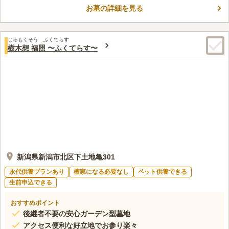
この霊園はまだ誰からも評価されていません。
お墓の詳細を見る
じゅもくそう ふくてらす
樹木想 福照 〜ふくてらす〜
新潟県新潟市北区下土地亀301
永代供養プランあり
檀家になる必要なし
ペット供養できる
生前申込できる
おすすめポイント
後継者不要の安心ガーデン型墓地
アクセス便利な好立地でお参り楽々