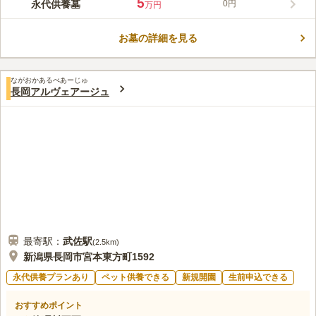
5
永代供養墓
0円
万円
ります。地蔵尊合同墓は、その名の通り大きなお地蔵様の下で眠
コメントの続きを読む
る合同墓です。年2回の合同供養だけでなく、33回忌までの年回
忌供養を個別で行うプランも用意されています。本堂内にロッカ
お墓の詳細を見る
口コミ評価
ー型の納骨堂もあるので、納骨堂をお探しの方にもおすすめで
この霊園はまだ誰からも評価されていません。
す。
ながおかあるべあーじゅ
長岡アルヴェアージュ
最寄駅：
武佐
駅
(
2.5km
)
新潟県長岡市宮本東方町1592
永代供養プランあり
ペット供養できる
新規開園
生前申込できる
おすすめポイント