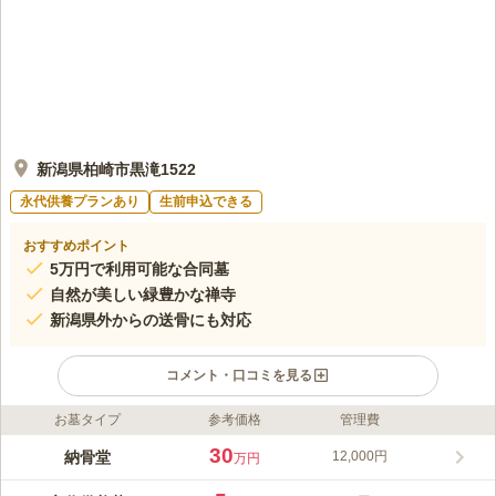
新潟県柏崎市黒滝1522
永代供養プランあり
生前申込できる
おすすめポイント
5万円で利用可能な合同墓
自然が美しい緑豊かな禅寺
新潟県外からの送骨にも対応
コメント・口コミを見る
お墓タイプ
参考価格
管理費
ライフドット編集部のコメント
龍雲寺 地蔵尊合同墓は、柏崎市黒滝にある曹洞宗のお寺「龍雲
30
納骨堂
12,000円
万円
寺」に誕生した合同墓です。龍雲寺は1452年創建の歴史あるお
寺で、豊かな自然・季節の花々と、趣ある本堂に大きな魅力があ