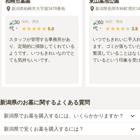
柏崎市墓園
東山墓地公園
新潟県柏崎市大字堀3478番地
新潟県長岡市柿町増沢14
30代
・
男性
60代
・
男性
5.0
3.8
スタッフが管理する事務所があ
いつでもきれいに手入
り、定期的に掃除してくれている
ます。ゴミが落ちてい
ようです。いつもきれいなのでと
繁茂していることはな
ても気持ちいいです。
ているという印象を受
新潟県のお墓に関するよくある質問
新潟県でお墓を購入するには、いくらかかりますか？
新潟県で安くお墓を購入するには？
新潟県
での購入費用の目安は、
一般墓が約183万円、樹木葬が約64
万円、納骨堂が約41万円、永代供養墓が約44万円
です。