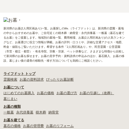
新潟県のお墓(2人用区画あり)一覧。お墓探しのlife.（ライフドット）は、新潟県の霊園・墓地
の中からおすすめのお墓や、ご自宅近くの樹木葬・納骨堂・永代供養墓・一般墓（墓石を建て
るお墓）をご提案します。地域別の墓地一覧、費用相場、お墓(2人用区画あり)の人気ランキン
グなど、お墓選びに役立つ情報が満載。お墓の評判・口コミや、詳細な交通アクセス・地図、
料金・値段もご覧いただけます。希望する条件「2人用区画あり」や、民営霊園・公営霊園
（市営・都立・都営）・有名寺院、宗教・宗派、ペット供養など、さまざまな特徴から比較し
て新潟県のお墓を探せます。お墓の見学予約・資料請求の申込みのほか、墓石購入、お墓の移
設、墓じまい後の遺骨の移動先・移す方法についても気軽にご相談ください。
ライフドット トップ
霊園検索
お墓の資料請求
ぴったりお墓診断
お墓について
はじめてのお墓購入
お墓の価格
お墓の選び方
お墓の引越し（改葬）
墓じまい
お墓の種類
一般墓
永代供養墓
樹木葬
納骨堂
お墓を建てる
墓石の価格
お墓の管理費
お墓のリフォーム