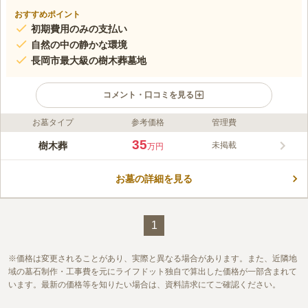
おすすめポイント
初期費用のみの支払い
自然の中の静かな環境
長岡市最大級の樹木葬墓地
コメント・口コミを見る
お墓タイプ
参考価格
管理費
ライフドット編集部のコメント
緑に恵まれた地にある、佛心宗の寺院です。最寄り駅からはやや
35
樹木葬
未掲載
万円
離れていますが、駐車場が備えられているため車での移動が便利
です。樹木葬は利用人数により4つのプランにわけられており、
お墓の詳細を見る
全てに永代供養が付いています。そのため、後継者がいない、将
コメントの続きを読む
来無縁になりたくないという方にぴったりです。また、檀家にな
る必要がなく、管理費も不要なため、家族に負担をかけることが
口コミ評価
ありません。
この霊園はまだ誰からも評価されていません。
1
価格は変更されることがあり、実際と異なる場合があります。また、近隣地
域の墓石制作・工事費を元にライフドット独自で算出した価格が一部含まれて
います。最新の価格等を知りたい場合は、資料請求にてご確認ください。