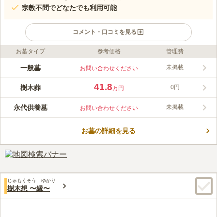
宗教不問でどなたでも利用可能
コメント・口コミを見る
お墓タイプ
参考価格
管理費
ライフドット編集部のコメント
『樹木想 福照 〜ふくてらす〜』は後継者不要のガーデン型樹
一般墓
未掲載
お問い合わせください
木葬墓地です。13回忌まで個別区画利用可能で、希望により延長
もできます。アクセスはJR白新線「早道駅」南口から車で約5分
41.8
樹木葬
0円
万円
と便利です。宗教不問で、どなたでも利用できます。お寺の管理
コメントの続きを読む
ですが檀家義務はありません。
永代供養墓
未掲載
お問い合わせください
口コミ評価
この霊園はまだ誰からも評価されていません。
お墓の詳細を見る
じゅもくそう ゆかり
樹木想 〜縁〜