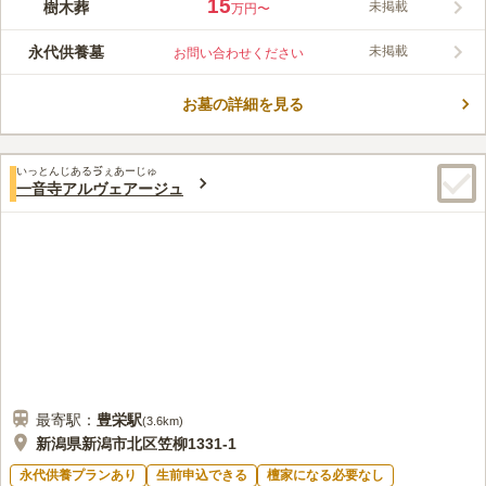
15
樹木葬
未掲載
万円〜
で継承者も不要なため、さまざまな事情の方が利用しやすい環境
コメントの続きを読む
です。人用・ペット用・人とペット用の3タイプから選べる点も
永代供養墓
未掲載
お問い合わせください
魅力です。
口コミ評価
この霊園はまだ誰からも評価されていません。
お墓の詳細を見る
いっとんじあるゔぇあーじゅ
一音寺アルヴェアージュ
最寄駅：
豊栄
駅
(
3.6km
)
新潟県新潟市北区笠柳1331-1
永代供養プランあり
生前申込できる
檀家になる必要なし