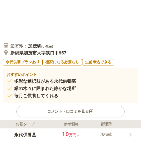
最寄駅：
加茂
駅
(
5.4km
)
新潟県加茂市大字狭口甲957
永代供養プランあり
檀家になる必要なし
生前申込できる
おすすめポイント
多彩な選択肢がある永代供養墓
緑の木々に囲まれた静かな場所
毎月ご供養してくれる
コメント・口コミを見る
お墓タイプ
参考価格
管理費
ライフドット編集部のコメント
金泉寺は、戦国時代の名将として知られる上杉謙信が参詣したと
10
永代供養墓
未掲載
万円～
伝わる由緒ある名刹です。 長い歴史を感じさせる緑濃い大樹が