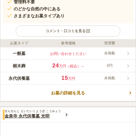
管理料不要
のどかな自然の中にある
さまざまなお墓タイプあり
コメント・口コミを見る
お墓タイプ
参考価格
管理費
ライフドット編集部のコメント
約500年の歴史を持つ、長福寺の境内にある樹木葬墓地です。長
一般墓
未掲載
お問い合わせください
福寺の山門と本堂は国の重要文化財に指定されており、「お参り
できてよかった」「またお参りしたい」というお寺を目指してい
24
樹木葬
0円
万円（税込）～
ます。境内には一般墓、永代供養墓、樹木葬があり、樹木葬はペ
コメントの続きを読む
ット共葬が可能です。また、一人ひとり個別の専用骨壺に埋葬さ
15
永代供養墓
未掲載
万円
れるため、他の方の遺骨と混ざることはありません。さらに、強
口コミ評価
い衝撃体制を持つ「ハニカム構造」が採用され、地震から大切な
この霊園はまだ誰からも評価されていません。
遺骨を守ります。
お墓の詳細を見る
きんせんじ えいたいくようぼ こうみょう
金泉寺 永代供養墓 光明