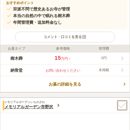
おすすめポイント
宗派不問で歴史あるお寺が管理
本当の自然の中で眠れる樹木葬
年間管理費・追加料金なし
コメント・口コミを見る
お墓タイプ
参考価格
管理費
ライフドット編集部のコメント
四季折々の自然の移ろいを感じることが境内には、樹木葬エリア
15
樹木葬
0円
万円～
があり、木や花も目を楽しませてくれます。 管理の行き届いた
寺院墓地です。葬儀から納骨・法要まで一貫して任せられるの
納骨堂
未掲載
お問い合わせください
で、残された家族に負担もかかりません。また食事処もあるので
コメントの続きを読む
便利です。 安産祈願・七五三・お宮参り・合格祈願・交通安全
祈願などの祈祷も受け付けており、地域に密着した格式高いお寺
お墓の詳細を見る
口コミ評価
です。 駐車場が完備されているので、お彼岸やお盆などの混雑
この霊園はまだ誰からも評価されていません。
時も安心して訪れられます。
メモリアルガーデンいちのざわ
メモリアルガーデン市野沢