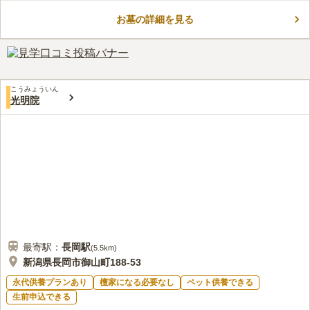
訪れる方を静かに出迎えてくれます。 永代供養墓の周辺は平た
お墓の詳細を見る
んに整えられているため、車椅子の方でも安心です。 春になる
コメントの続きを読む
と一斉に咲くかたくりの花は、お参りする方の心を癒してくれま
す。 遠方からお参りする方には駐車場が用意されているので便
口コミ評価
利です。
この霊園はまだ誰からも評価されていません。
こうみょういん
光明院
最寄駅：
長岡
駅
(
5.5km
)
新潟県長岡市御山町188-53
永代供養プランあり
檀家になる必要なし
ペット供養できる
生前申込できる