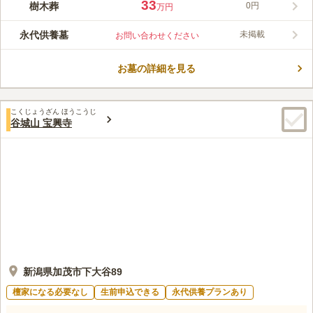
新潟市嘉山に位置するこの霊園は、JR豊栄駅から徒歩約10分と
33
樹木葬
0円
万円
アクセスが良く、お参りに便利です。宗教不問で利用でき、区画
は十三回忌までですが、合祀され永代供養されるため安心です。
永代供養墓
未掲載
お問い合わせください
大切なペットと共に眠れる区画もあり、家族での利用に最適な場
コメントの続きを読む
所です。
お墓の詳細を見る
口コミ評価
この霊園はまだ誰からも評価されていません。
こくじょうざん ほうこうじ
谷城山 宝興寺
新潟県加茂市下大谷89
檀家になる必要なし
生前申込できる
永代供養プランあり