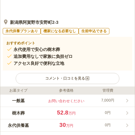
新潟県阿賀野市安野町2-3
永代供養プランあり
檀家になる必要なし
生前申込できる
おすすめポイント
永代使用で安心の樹木葬
追加費用なしで家族に負担ゼロ
アクセス良好で便利な立地
コメント・口コミを見る
お墓タイプ
参考価格
管理費
ライフドット編集部のコメント
『樹木想〜泉〜』は、家族や夫婦で入れる小さなお墓で、永代使
一般墓
7,000円
お問い合わせください
用が可能なため安心して利用できる樹木葬墓地です。阿賀野市内
にあり、アクセスが良好で、管理費も初期費用に含まれているた
52.8
樹木葬
0円
万円
め、追加の経済的負担はありません。また、宗教不問で利用可能
コメントの続きを読む
であり、過去の宗旨・宗派を問わず安心してご利用いただけま
30
永代供養墓
0円
万円
す。
口コミ評価