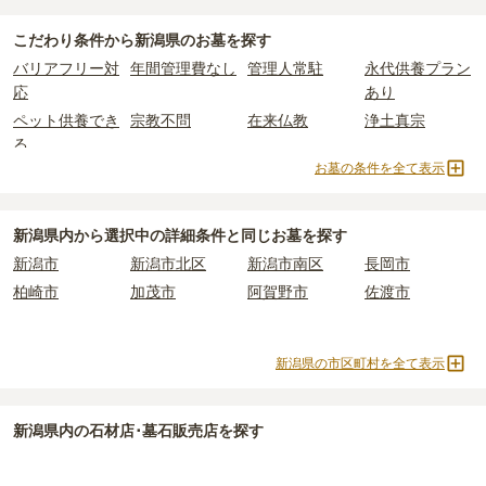
新潟県
で一番安価な
お墓
は、
出雲崎メモリアルパーク
の
一般墓
で、
一般墓を建てる場合は、「永代使用料（土地代）」と「墓石代」の
2万円
からお求めいただけます。
2つが主な費用となります。
こだわり条件から
新潟県
のお墓を探す
一般的に最も費用を抑えられるのは、他の方のご遺骨と一緒に埋葬
新潟県
の一般墓の永代使用料の平均は
32万円
で、墓石代は
新潟県の
バリアフリー対
年間管理費なし
管理人常駐
永代供養プラン
する
「合祀墓（ごうしぼ）」
と呼ばれるタイプです。個別のお墓に
平均
150.2万円
です。いずれも区画の広さや墓石の大きさ・素材に
応
あり
比べて省スペースで管理の手間がかからないため、費用が安く設定
よって変わります。
ペット供養でき
宗教不問
在来仏教
浄土真宗
されています。
樹木葬・納骨堂・永代供養墓は、基本的に墓石代がかからず、永代
る
価格の目安は、1名あたり5万円〜30万円程度です。
使用料のみかかります。
お墓の条件を全て表示
曹洞宗
真言宗
日蓮宗
浄土宗
新潟県
で安価なお墓を探したい場合は、
価格の安い順
で並び替えて
真宗大谷派
法華宗
樹木葬
納骨堂
なお、お墓によっては以下の費用が別途かかる場合があります。
お墓を探すのがおすすめです。
・
開眼法要の費用
：お墓を新しく建てた際に行う儀式のための費
永代供養墓
公営霊園
民営霊園
寺院墓地
新潟県
内から選択中の詳細条件と同じお墓を探す
用。僧侶に渡すお布施がかかります。
1人用区画あり
2人用区画あり
3人用区画あり
新潟市
新潟市北区
新潟市南区
長岡市
・
納骨式の費用
：お墓に遺骨を納める儀式のための費用。僧侶に渡
柏崎市
加茂市
阿賀野市
佐渡市
すお布施、会食などの費用がかかります。
・
年間管理費
：お墓の管理費。契約後、毎年発生するケースがあり
ます。
新潟県の市区町村を全て表示
正確な費用は、区画や石材の選び方によって大きく変わるため、見
積もりを取るまで確定しません。
新潟県
内の石材店･墓石販売店を探す
現地見学では、担当者に「提示金額以外にかかる費用はないか」を
必ず確認することをおすすめします。