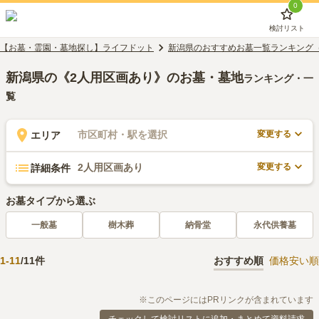
0
検討リスト
【お墓・霊園・墓地探し】ライフドット
新潟県のおすすめお墓一覧ランキング
新潟県の《2人用区画あり》のお墓・墓地
ランキング・一
覧
変更する
市区町村・駅を選択
エリア
変更する
2人用区画あり
詳細条件
お墓タイプから選ぶ
一般墓
樹木葬
納骨堂
永代供養墓
1
-
11
/
11
件
おすすめ順
価格安い順
※このページにはPRリンクが含まれています