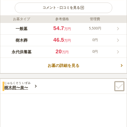
コメント・口コミを見る
お墓タイプ
参考価格
管理費
ライフドット編集部のコメント
新潟県唯一のガーデニング霊園です。 薔薇が咲くアーチや風に
54.7
一般墓
5,500円
万円
そよぐ緑の樹木が墓域を美しく彩っています。 ペット共同墓に
も対応しており、愛するペットと共に眠れる終の棲家をお探しの
46.5
樹木葬
0円
万円
方におすすめです。 家族にお墓の負担をかけたくないとお考え
コメントの続きを読む
の方には、樹木葬や永代区供養墓、合祀墓があります。 80台の
20
永代供養墓
0円
万円
駐車場が完備されているので、車でのお参りも便利です。
口コミ評価
この霊園はまだ誰からも評価されていません。
お墓の詳細を見る
じゅもくそう いずみ
樹木想〜泉〜