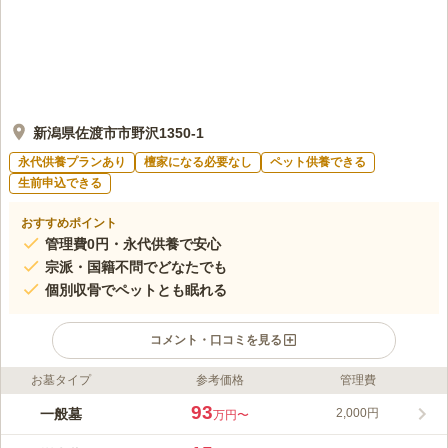
新潟県佐渡市市野沢1350-1
永代供養プランあり
檀家になる必要なし
ペット供養できる
生前申込できる
おすすめポイント
管理費0円・永代供養で安心
宗派・国籍不問でどなたでも
個別収骨でペットとも眠れる
コメント・口コミを見る
お墓タイプ
参考価格
管理費
ライフドット編集部のコメント
佐渡市市野沢にある一般墓と樹木葬の複合型霊園です。樹木葬は
93
一般墓
2,000円
万円〜
シンボルツリーにヤマボウシを採用し、管理費0円・個別収骨・
永代供養と充実した内容が揃っています。宗旨・宗派・国籍不問