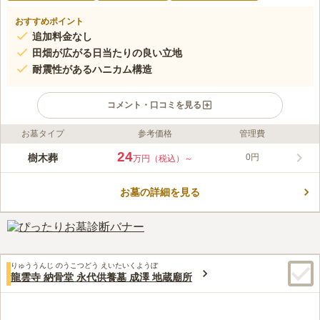
おすすめポイント
追加料金なし
田畑が広がる日当たりの良い立地
耐震性があるハニカム構造
コメント・口コミを見る
お墓タイプ
参考価格
管理費
ライフドット編集部のコメント
新発田川のすぐ近く、田畑に囲まれた静かな場所にある樹木葬墓
24
樹木葬
0円
万円（税込）～
地です。中心に植えられたシンボルツリーはオリーブの木で、別
名「太陽の木」とも呼ばれる平和の象徴です。オリジナルの骨壺
お墓の詳細を見る
「Locca」は九谷焼で作られており、一人一人個別に埋葬される
コメントの続きを読む
ため他人と遺骨が混ざることがありません。また、管理料や墓じ
まいの必要がない永代供養のお墓なので、継承者がいなくてもお
口コミ評価
墓を持つことができます。なお、一音寺は新発田川を渡った反対
この霊園はまだ誰からも評価されていません。
側にあります。
りゅううんじ のうこつどう えいたいくようぼ
龍雲寺 納骨堂 永代供養墓 成澤 地蔵廟所