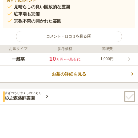
おすすめポイント
見晴らしの良い開放的な霊園
駐車場も完備
宗教不問の開かれた霊園
コメント・口コミを見る
お墓タイプ
参考価格
管理費
ライフドット編集部のコメント
田畑や森林のあるのどかな霊園で、永代使用料10万円、年間管理
10
一般墓
1,000円
万円～
+墓石代
費1000円とリーズナブルなお値段でお墓を持つことができま
す。 お墓周りは、コンクリートできれいに整備されていますの
お墓の詳細を見る
で、雨の日でも足元が気になりません。 また、生前のお申込み
コメントの続きを読む
も可能な霊園ですので、ご家族でゆっくりと話し合いの時間が持
て安心です。
口コミ評価
すぎのもりやくしれいえん
この霊園はまだ誰からも評価されていません。
杉之森薬師霊園