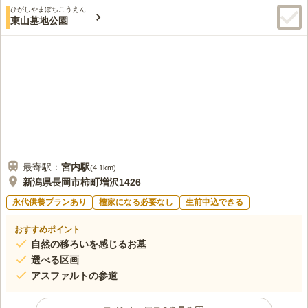
ひがしやまぼちこうえん
東山墓地公園
最寄駅：
宮内
駅
(
4.1km
)
新潟県長岡市柿町増沢1426
永代供養プランあり
檀家になる必要なし
生前申込できる
おすすめポイント
自然の移ろいを感じるお墓
選べる区画
アスファルトの参道