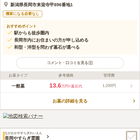
新潟県長岡市来迎寺甲896番地1
檀家になる必要なし
おすすめポイント
駅からも徒歩圏内
長岡市内にお住まいの方が申し込める
和型・洋型を問わず墓石が選べる
コメント・口コミを見る
お墓タイプ
参考価格
管理費
ライフドット編集部のコメント
青空が似合う爽やかな空間なので、清々しい気持ちでお参りでき
13.6
一般墓
1,200円
万円
+墓石代
ます。 お墓の周りは庭木で目隠しされていて、光は遮らず明る
いですが、近隣の方の視線が気になることはなく安心です。 年
お墓の詳細を見る
間管理費は1,200円で、ランニングコストが抑えられてお財布に
コメントの続きを読む
優しいのも嬉しいポイントです。 墓園内の案内看板があるた
め、お参りの際にお墓の場所を迷うことがありません。
口コミ評価
この霊園はまだ誰からも評価されていません。
ながおかやすらぎれいえん
長岡やすらぎ霊園