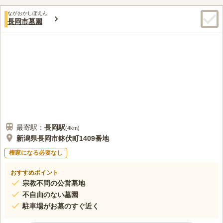
と車のアクセスが良好です。
口コミ評価
ながおかしぼえん
この霊園はまだ誰からも評価されていません。
長岡市墓園
最寄駅：
長岡
駅
(
4km
)
新潟県長岡市鉢伏町1409番地
檀家になる必要なし
おすすめポイント
宗教不問の公営墓地
不自由のない墓園
駐車場がお墓のすぐ近く