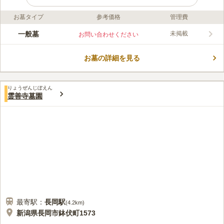
お墓タイプ
参考価格
管理費
口コミ評価
この霊園はまだ誰からも評価されていません。
一般墓
未掲載
お問い合わせください
お墓の詳細を見る
りょうぜんじぼえん
霊善寺墓園
最寄駅：
長岡
駅
(
4.2km
)
新潟県長岡市鉢伏町1573