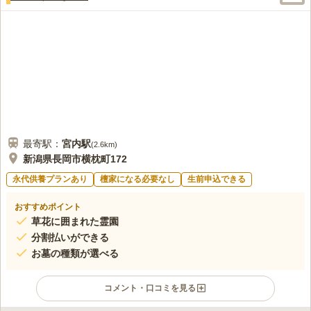
最寄駅：
宮内
駅
(
2.6km
)
新潟県長岡市横枕町172
永代供養プランあり
檀家になる必要なし
生前申込できる
おすすめポイント
草花に囲まれた霊園
分割払いができる
お墓の種類が選べる
コメント・口コミを見る