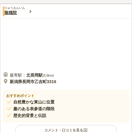
れるため、他の方の遺骨と混ざることはありません。さらに、強
口コミ評価
い衝撃体制を持つ「ハニカム構造」が採用され、地震から大切な
りゅうおんいん
この霊園はまだ誰からも評価されていません。
龍穏院
遺骨を守ります。
最寄駅：
北長岡
駅
(
5.6km
)
新潟県長岡市乙吉町3316
おすすめポイント
自然豊かな東山に位置
趣のある表参道の階段
歴史的背景と伝説
コメント・口コミを見る