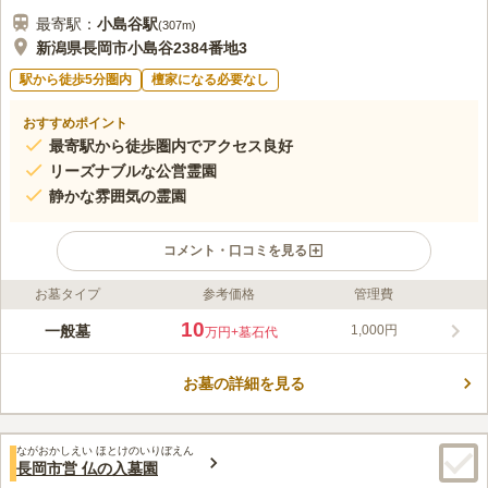
最寄駅：
小島谷
駅
(
307m
)
新潟県長岡市小島谷2384番地3
駅から徒歩5分圏内
檀家になる必要なし
おすすめポイント
最寄駅から徒歩圏内でアクセス良好
リーズナブルな公営霊園
静かな雰囲気の霊園
コメント・口コミを見る
お墓タイプ
参考価格
管理費
ライフドット編集部のコメント
緑豊かな自然が溢れる環境の中に位置するお墓で、長岡市が管理
10
一般墓
1,000円
万円
+墓石代
する公営墓地です。 都会の喧騒から離れ、ゆったりと穏やかな
気持ちでお墓参りをすることができます。 また、永代使用料10
お墓の詳細を見る
万円、年間管理費1000円という価格で、将来子どもに負担をか
コメントの続きを読む
けたくないと思われる方や低予算でお墓をお考えの方にもおすす
めの霊園です。
口コミ評価
ながおかしえい ほとけのいりぼえん
この霊園はまだ誰からも評価されていません。
長岡市営 仏の入墓園