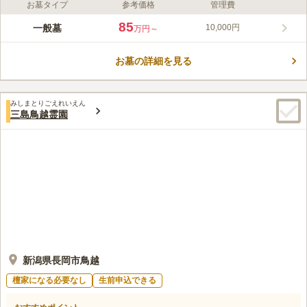
お墓タイプ
参考価格
管理費
ライフドット編集部のコメント
緑豊かな木々に囲まれ、参道には美しい花を植えた花壇が設置さ
85
一般墓
10,000円
万円～
れており訪れる人の心を癒やしてくれるお墓です。生前に申し込
むことも可能で、お墓の購入にローンや分割払いを選ぶことがで
お墓の詳細を見る
き、計画的に支払いをすることができるのも魅力のひとつです。
コメントの続きを読む
お墓の種類が４種類あるので、自分に合ったお墓を選ぶことがで
きます。設備も充実しており、車椅子の貸し出しもしているので
口コミ評価
足腰が弱い方におすすめです。
みしまとりごえれいえん
この霊園はまだ誰からも評価されていません。
三島鳥越霊園
新潟県長岡市鳥越
檀家になる必要なし
生前申込できる