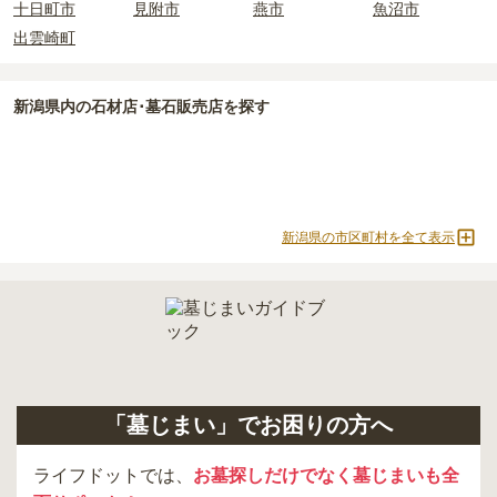
十日町市
見附市
燕市
魚沼市
必ず確認することをおすすめします。
出雲崎町
現地への見学が難しい場合は、資料請求でも各霊園の詳しい料金案
内を取り寄せることができます。
新潟県
内の石材店･墓石販売店を探す
新潟県の市区町村を全て表示
「墓じまい」でお困りの方へ
ライフドットでは、
お墓探しだけでなく墓じまいも全