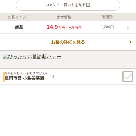
コメント・口コミを見る
お墓タイプ
参考価格
管理費
ライフドット編集部のコメント
新潟県長岡市が管理する公営の大型墓地です。 緑豊かな木々に
14.9
一般墓
1,200円
万円～
+墓石代
囲まれた静かな見晴らしの良い場所にあり、心地よく穏やかな気
持ちで過ごすことができます。 お墓のデザインも和式墓地と洋
お墓の詳細を見る
式墓地とを選ぶ事ができます。 また、管理棟があり、管理人に
コメントの続きを読む
よる清掃が行き届いていて清潔感が保たれていることもおすすめ
のポイントのひとつです。
口コミ評価
この霊園はまだ誰からも評価されていません。
ながおかしえい おじまやぼえん
長岡市営 小島谷墓園