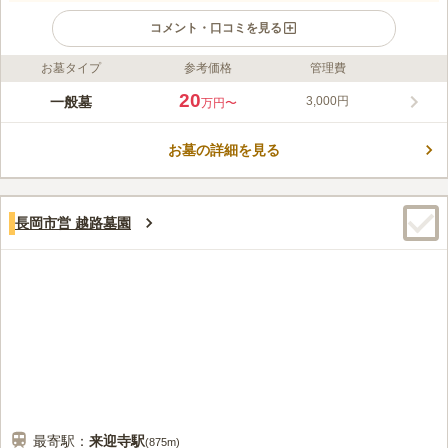
コメント・口コミを見る
お墓タイプ
参考価格
管理費
ライフドット編集部のコメント
田園風景の中に広がる落ち着いた環境の霊園です。四季の自然を
20
一般墓
3,000円
万円〜
感じながらお参りできる穏やかな空間が魅力で、バリアフリー設
計により車いすの方やご高齢の方も安心してご利用いただけま
お墓の詳細を見る
す。また、宗教・宗派を問わずどなたでもお申し込みいただける
コメントの続きを読む
霊園のため、幅広いご家族のニーズに対応しています。
口コミ評価
この霊園はまだ誰からも評価されていません。
長岡市営 越路墓園
最寄駅：
来迎寺
駅
(
875m
)