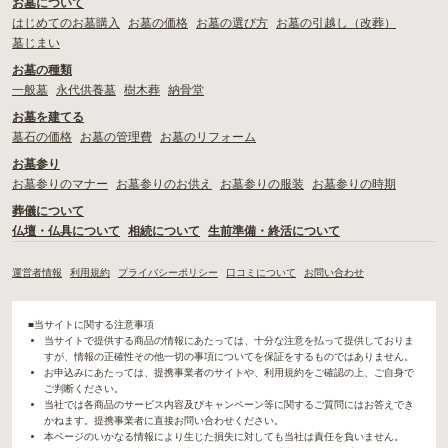
お墓について
はじめてのお墓購入
お墓の価格
お墓の選び方
お墓の引越し（改葬）
墓じまい
お墓の種類
一般墓
永代供養墓
樹木葬
納骨堂
お墓を建てる
墓石の価格
お墓の管理費
お墓のリフォーム
お墓参り
お墓参りのマナー
お墓参りのお供え
お墓参りの服装
お墓参りの時期
葬儀について
仏壇・仏具について
相続について
生前準備・終活について
運営者情報
利用規約
プライバシーポリシー
口コミについて
お問い合わせ
■当サイトに関する注意事項
当サイトで提供する商品の情報にあたっては、十分な注意を払って提供しておりま
すが、情報の正確性その他一切の事項についてを保証をするものではありません。
お申込みにあたっては、提携事業者のサイトや、利用規約をご確認の上、ご自身で
ご判断ください。
当社では各商品のサービス内容及びキャンペーン等に関するご質問にはお答えでき
かねます。提携事業者に直接お問い合わせください。
本ページのいかなる情報により生じた損失に対しても当社は責任を負いません。