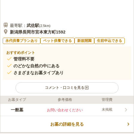
最寄駅：
武佐
駅
(
2.5km
)
新潟県長岡市宮本東方町1592
永代供養プランあり
ペット供養できる
新規開園
生前申込できる
おすすめポイント
管理料不要
のどかな自然の中にある
さまざまなお墓タイプあり
コメント・口コミを見る
お墓タイプ
参考価格
管理費
ライフドット編集部のコメント
約500年の歴史を持つ、長福寺の境内にある樹木葬墓地です。長
一般墓
未掲載
お問い合わせください
福寺の山門と本堂は国の重要文化財に指定されており、「お参り
できてよかった」「またお参りしたい」というお寺を目指してい
お墓の詳細を見る
ます。境内には一般墓、永代供養墓、樹木葬があり、樹木葬はペ
コメントの続きを読む
ット共葬が可能です。また、一人ひとり個別の専用骨壺に埋葬さ