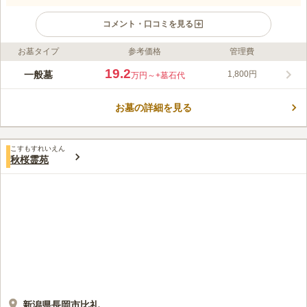
コメント・口コミを見る
お墓タイプ
参考価格
管理費
ライフドット編集部のコメント
近くには大きな湖があり成願寺川が流れ、鳥のさえずりや虫の声
19.2
一般墓
1,800円
万円～
+墓石代
が聞こえる自然豊かな環境の霊園です。 園内は、四季を感じる
環境で、春には、あちらこちらと沢山の桜の花が咲き、秋には紅
お墓の詳細を見る
葉が楽しめます。 見に行きたいと感じる霊園ですので、お墓か
コメントの続きを読む
ら足が遠のくことがなく安心です。 また、民間霊園ということ
もあり、宗教不問で檀家になる必要のない霊園です。
口コミ評価
こすもすれいえん
この霊園はまだ誰からも評価されていません。
秋桜霊苑
新潟県長岡市比礼