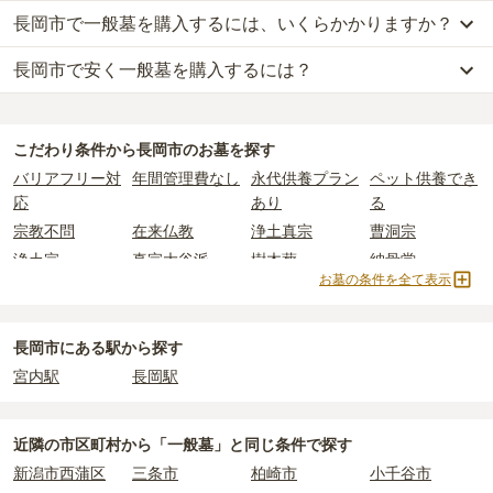
長岡市で一般墓を購入するには、いくらかかりますか？
長岡市で安く一般墓を購入するには？
長岡市
での購入費用の目安は、
一般墓が約175万円
です。
一般墓を建てる場合は、「永代使用料（土地代）」と「墓石代」の
長岡市
で一番安価な
一般墓
は、
長岡市営 小島谷墓園
の
一般墓
で、
2つが主な費用となります。
10万円
(墓石代別)
からお求めいただけます。
長岡市
の一般墓の永代使用料の平均は
25万円
で、墓石代は
新潟県の
こだわり条件から
長岡市
のお墓を探す
一般的に最も費用を抑えられるのは、他の方のご遺骨と一緒に埋葬
平均
150.2万円
です。いずれも区画の広さや墓石の大きさ・素材に
バリアフリー対
年間管理費なし
永代供養プラン
ペット供養でき
する
「合祀墓（ごうしぼ）」
と呼ばれるタイプです。個別のお墓に
よって変わります。
応
あり
る
比べて省スペースで管理の手間がかからないため、費用が安く設定
宗教不問
在来仏教
浄土真宗
曹洞宗
されています。
なお、お墓によっては以下の費用が別途かかる場合があります。
浄土宗
真宗大谷派
樹木葬
納骨堂
価格の目安は、1名あたり5万円〜30万円程度です。
・
開眼法要の費用
：お墓を新しく建てた際に行う儀式のための費
お墓の条件を全て表示
永代供養墓
公営霊園
民営霊園
寺院墓地
用。僧侶に渡すお布施がかかります。
長岡市
で安価なお墓を探したい場合は、
価格の安い順
で並び替えて
・
納骨式の費用
：お墓に遺骨を納める儀式のための費用。僧侶に渡
1人用区画あり
2人用区画あり
3人用区画あり
お墓を探すのがおすすめです。
すお布施、会食などの費用がかかります。
長岡市にある駅から探す
・
年間管理費
：お墓の管理費。契約後、毎年発生するケースがあり
宮内駅
長岡駅
ます。
正確な費用は、区画や石材の選び方によって大きく変わるため、見
近隣の市区町村から
「一般墓」と
同じ条件で探す
積もりを取るまで確定しません。
新潟市西蒲区
三条市
柏崎市
小千谷市
現地見学では、担当者に「提示金額以外にかかる費用はないか」を