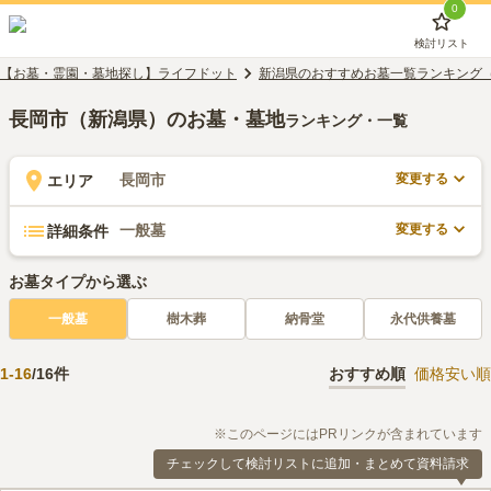
0
検討リスト
【お墓・霊園・墓地探し】ライフドット
新潟県のおすすめお墓一覧ランキング
長岡市（新潟県）のお墓・墓地
ランキング・一覧
変更する
長岡市
エリア
変更する
一般墓
詳細条件
お墓タイプから選ぶ
一般墓
樹木葬
納骨堂
永代供養墓
1
-
16
/
16
件
おすすめ順
価格安い順
※このページにはPRリンクが含まれています
チェックして検討リストに追加・まとめて資料請求