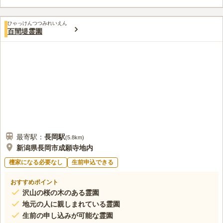
地です。向かい側にはドラッグストアがあるため、お墓参りに必
要なものは現地で調達できます。
口コミ評価
ひゃっけんつつみれいえん
この霊園はまだ誰からも評価されていません。
百間堤霊園
最寄駅：
長岡
駅
(
5.8km
)
新潟県長岡市成願寺地内
檀家になる必要なし
生前申込できる
おすすめポイント
沢山の桜の木のある霊園
地元の人に親しまれている霊園
生前の申し込みが可能な霊園