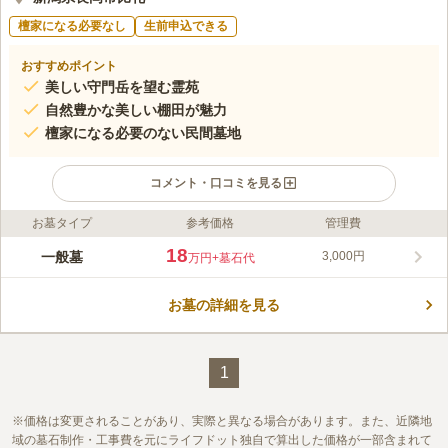
檀家になる必要なし
生前申込できる
おすすめポイント
美しい守門岳を望む霊苑
自然豊かな美しい棚田が魅力
檀家になる必要のない民間墓地
コメント・口コミを見る
お墓タイプ
参考価格
管理費
ライフドット編集部のコメント
青空の似合う開放的な民間霊苑で、ゆったりとお墓参りができま
18
一般墓
3,000円
万円
+墓石代
す。 遮るものもがなく明るい環境です。 交通面では、越後交通
バス「比礼駅」から徒歩約3分で行くことができるほか、国道
お墓の詳細を見る
351号線沿いに位置するため、お車でのアクセスが良好です。 ま
コメントの続きを読む
た、駐車場も完備されていますので、困ることなく安心してお参
りができます。
口コミ評価
この霊園はまだ誰からも評価されていません。
1
価格は変更されることがあり、実際と異なる場合があります。また、近隣地
域の墓石制作・工事費を元にライフドット独自で算出した価格が一部含まれて