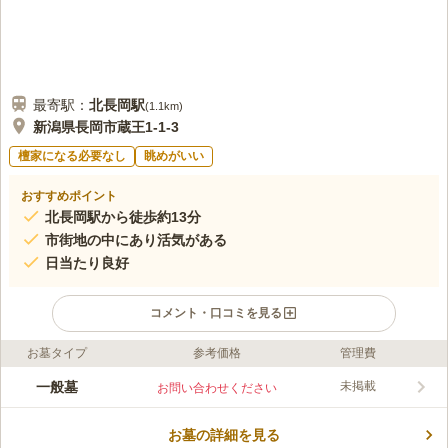
最寄駅：
北長岡
駅
(
1.1km
)
新潟県長岡市蔵王1-1-3
檀家になる必要なし
眺めがいい
おすすめポイント
北長岡駅から徒歩約13分
市街地の中にあり活気がある
日当たり良好
コメント・口コミを見る
お墓タイプ
参考価格
管理費
ライフドット編集部のコメント
新潟県長岡市にある共同墓地です。JR信越本線「北長岡駅」か
一般墓
未掲載
お問い合わせください
ら歩いて13分ほどと駅から近く、徒歩約11分の場所に「長岡大
橋東詰バス停」もあります。県道498号線の新町三交差点から約
お墓の詳細を見る
300m西へ進んだところにあり、道路沿いの市街地の中にある墓
コメントの続きを読む