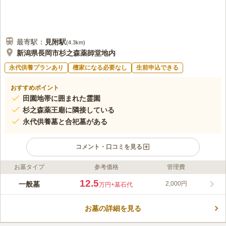
最寄駅：
見附
駅
(
4.3km
)
新潟県長岡市杉之森薬師堂地内
永代供養プランあり
檀家になる必要なし
生前申込できる
おすすめポイント
田園地帯に囲まれた霊園
杉之森薬王廟に隣接している
永代供養墓と合祀墓がある
コメント・口コミを見る
お墓タイプ
参考価格
管理費
ライフドット編集部のコメント
緑の木々が美しい杉の森薬師堂の敷地内に位置する霊園です。
12.5
一般墓
2,000円
万円
+墓石代
四季折々の花々が咲き、お参りに訪れる人を癒してくれます。
舗装された参道は広く整備されており、雨の日でも足元を心配す
お墓の詳細を見る
る必要がありません。 生前の申し込みも可能なので、終活をお
コメントの続きを読む
考えの方におすすめです。 北陸自動車道見附ICからはわずか5分