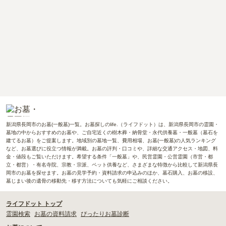
新潟県長岡市のお墓(一般墓)一覧。お墓探しのlife.（ライフドット）は、新潟県長岡市の霊園・
墓地の中からおすすめのお墓や、ご自宅近くの樹木葬・納骨堂・永代供養墓・一般墓（墓石を
建てるお墓）をご提案します。地域別の墓地一覧、費用相場、お墓(一般墓)の人気ランキング
など、お墓選びに役立つ情報が満載。お墓の評判・口コミや、詳細な交通アクセス・地図、料
金・値段もご覧いただけます。希望する条件「一般墓」や、民営霊園・公営霊園（市営・都
立・都営）・有名寺院、宗教・宗派、ペット供養など、さまざまな特徴から比較して新潟県長
岡市のお墓を探せます。お墓の見学予約・資料請求の申込みのほか、墓石購入、お墓の移設、
墓じまい後の遺骨の移動先・移す方法についても気軽にご相談ください。
ライフドット トップ
霊園検索
お墓の資料請求
ぴったりお墓診断