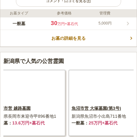
コメント・口コミを見る
お墓タイプ
参考価格
管理費
ライフドット編集部のコメント
自然に恵まれた、四季折々の草花が園内を明るく彩っており、陽
30
一般墓
5,000円
万円
+墓石代
当たりもよく爽やかな気持ちでお参りができるお墓です。区画の
広さを6㎡から20㎡の範囲で選ぶことができ、ゆったりとした区
お墓の詳細を見る
画がほしい方におすすめです。全面アスファルトで雨の日でも滑
コメントの続きを読む
りにくく、お年寄りの方や足腰の弱い方でも安心してお参りする
ことができます。
口コミ評価
4.0
みんなの評価
口コミ
3
件
新潟県で人気の公営霊園
墓地の周りには何もなくゆっくりとお参りできる。必要なもの
40代
女性
は、ホームセンター等も多くどこでも買える。お供え物は、駅で購入。事
前に。特に問題なし
口コミの続きを読む
岡市営 越路墓園
魚沼市営 大塚墓園(第3号)
潟県長岡市来迎寺甲896番地1
新潟県魚沼市小出島711番地
般墓
13.6万円+墓石代
一般墓
25万円+墓石代