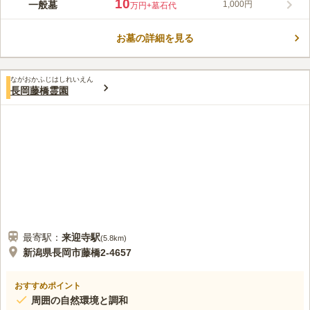
自然豊かな環境にあるお墓で、長岡市が管理している公営の霊園
10
一般墓
1,000円
万円
+墓石代
です。 近くには、バーベキューができる長岡市大杉公園で遊ぶ
こともできます。 また、三島野球場も近くにあり、球児の元気
お墓の詳細を見る
な声が聞こえ故人もさみしくなることもなく安心です。 お墓周
コメントの続きを読む
りも整備され、駐車場も完備されておりますので、小さなお子様
のいる方でも安心してお墓参りができます。
口コミ評価
ながおかふじはしれいえん
この霊園はまだ誰からも評価されていません。
長岡藤橋霊園
最寄駅：
来迎寺
駅
(
5.8km
)
新潟県長岡市藤橋2-4657
おすすめポイント
周囲の自然環境と調和