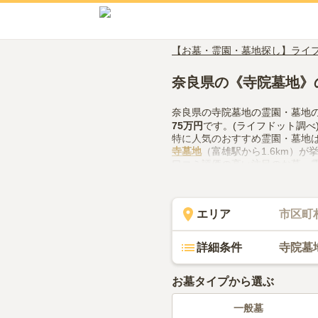
【お墓・霊園・墓地探し】ライ
奈良県の《寺院墓地》
奈良県の寺院墓地の霊園・墓地
75万円
です。(ライフドット調べ
特に人気のおすすめ霊園・墓地
寺墓地
（富雄駅から1.6km）が
口コミ評価の高い注目のお墓・
点・口コミ2件）があります。
奈良県で寺院墓地の霊園・墓地
体制、近隣での供花やお線香の
エリア
市区町
ください。
詳細条件
寺院墓
お墓タイプから選ぶ
一般墓