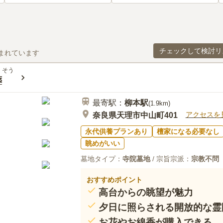
チェックして検討リ
まれています
くそう
葬
最寄駅：
柳本
駅
(
1.9km
)
アクセスを
奈良県天理市中山町401
永代供養プランあり
檀家になる必要なし
眺めがいい
墓地タイプ：
寺院墓地
/ 宗旨宗派：
宗教不問
おすすめポイント
高台からの眺望が魅力
夕日に照らされる開放的な霊
お花やお線香が購入できる