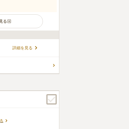
見る
由緒ある額安寺の霊園です。寺
詳細を見る
ます。本堂には歴史的な仏像
 霊園内には納骨堂と一般墓が
,000円とリーズナブルです。
コメントの続きを読む
健康ランド」があり、家族で
ん。
る