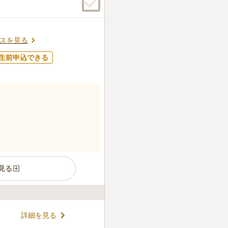
スを見る
生前申込できる
見る
する浄土宗の寺院です。 邪馬
詳細を見る
墳が近くにあります。 太古の