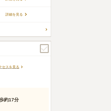
いです。」 墓地周辺には
園」などお墓参りの帰りに立
す。
ん。
詳細を見る
クセスを見る
歩約17分