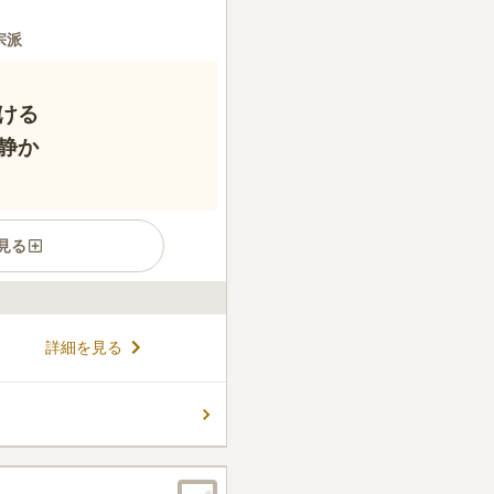
宗派
ける
静か
見る
はありますが日照条件に恵ま
詳細を見る
が心地良い空間です。 年間管
2年分の料金をあらかじめ納める
設けられていて、入り口には墓
コメントの続きを読む
うことがなく安心です。 「築
が近くにあるので、お参りの
ょう。
ん。