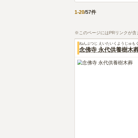
1
-
20
/
57
件
※このページにはPRリンクが含
ねんぶつじ えいたいくようじゅも
念佛寺 永代供養樹木