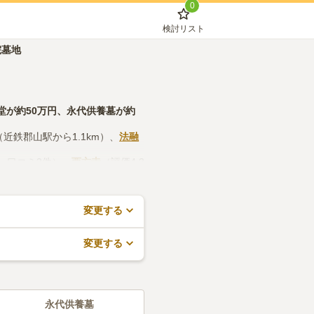
0
検討リスト
院墓地
堂
が約
50万円
、
永代供養墓
が約
（近鉄郡山駅から1.1km）、
法融
点・口コミ3件）、
西方寺
（評価4.3
設や管理事務所などの設備や管理
料でできますので、活用してみて
変更する
変更する
永代供養墓