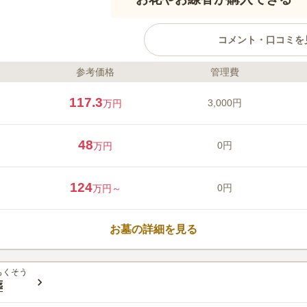
コメント・口コミを
参考価格
管理費
ライフドット編集部のコメント
念佛寺は、開山から1000年以上
117.3
3,000円
万円
す。 阿弥陀如来像をご本尊とす
どが古い歴史を物語っています。
墓や共同供養塔は、継承者がいな
48
0円
万円
お彼岸、命日には供養してくれる
す。 残された家族にお墓の負担
口コミ評価
ために生前申し込みも受け付けて
124
2.5
みんなの評価
口コミ
2
0円
万円～
最寄り駅付近の国道169号に出
30代
男性
ルマで行くとホームセンターがあります。
お墓の詳細を見る
線香など買い忘れがあれば、こちらで買え
もくそう
葬