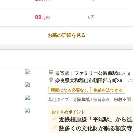
ら車で約2分と車でアクセスしやす
「二塚古墳」や「しあわせの森公
口コミ評価
ち寄れるスポットが充実していま
この霊園はまだ誰からも評価されていませ
89
0円
万円
お墓の詳細を見る
最寄駅：
ファミリー公園前
駅
(
1.9km
)
ア
奈良県大和郡山市額田部寺町36
檀家になる必要なし
生前申込できる
墓地タイプ：
寺院墓地
/ 宗旨宗派：
宗教不問
おすすめポイント
近鉄橿原線「平端駅」から徒
数多くの文化財が眠る額安寺