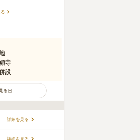
見る
地
願寺
併設
見る
らたか」な古寺としても全国
詳細を見る
す。子宝を求める多くの夫婦
設・休憩所・水場・駐車場など
、南阪奈道路「葛城IC」か
コメントの続きを読む
詳細を見る