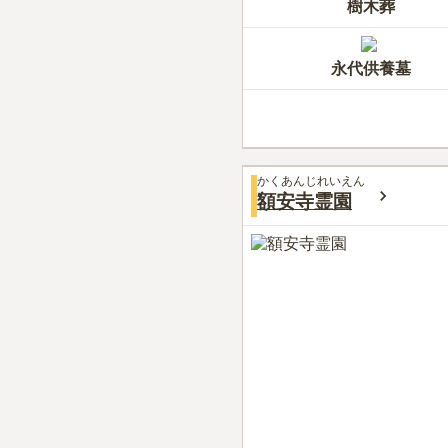
樹木葬
永代供養墓
かくあんじれいえん
額安寺霊園