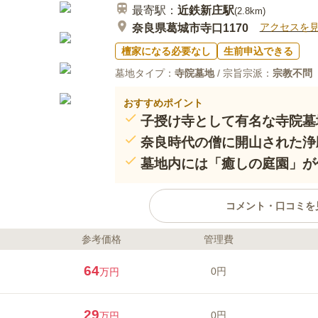
最寄駅：
近鉄新庄
駅
(
2.8km
)
アクセスを
奈良県葛城市寺口1170
檀家になる必要なし
生前申込できる
墓地タイプ：
寺院墓地
/ 宗旨宗派：
宗教不問
おすすめポイント
子授け寺として有名な寺院墓
奈良時代の僧に開山された浄
墓地内には「癒しの庭園」が
コメント・口コミを
参考価格
管理費
ライフドット編集部のコメント
文徳天皇ゆかりの「子宝に霊験あ
64
0円
万円
的に有名な歴史深いお寺の墓地で
が訪れます。 敷地内には法要施
充実した設備が整っています。また
29
0円
万円