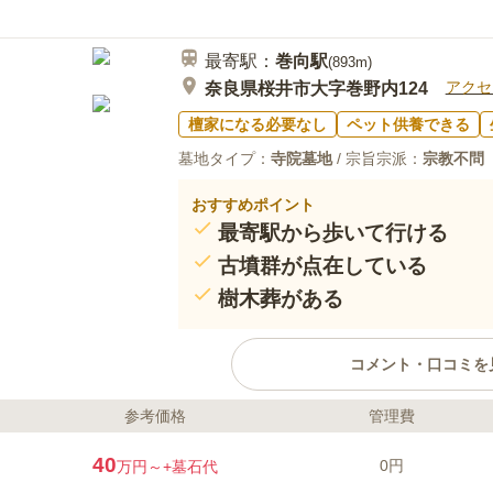
最寄駅：
巻向
駅
(
893m
)
アクセ
奈良県桜井市大字巻野内124
檀家になる必要なし
ペット供養できる
墓地タイプ：
寺院墓地
/ 宗旨宗派：
宗教不問
おすすめポイント
最寄駅から歩いて行ける
古墳群が点在している
樹木葬がある
コメント・口コミを
参考価格
管理費
ライフドット編集部のコメント
九田寺は、纒向遺跡群の中に位置
40
0円
万円～
+墓石代
台国の卑弥呼の墓と伝わる箸墓古