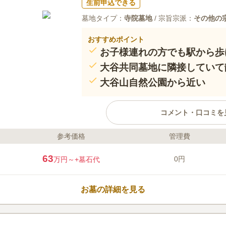
生前申込できる
墓地タイプ：
寺院墓地
/ 宗旨宗派：
その他の
おすすめポイント
お子様連れの方でも駅から歩
大谷共同墓地に隣接していて
大谷山自然公園から近い
コメント・口コミを
参考価格
管理費
ライフドット編集部のコメント
高地に位置しており、周囲に建物
63
0円
万円～
+墓石代
れているので、あたたかな陽射し
理料は1区画につき3,000円で、
ことで利用できます。 駐車場が
お墓の詳細を見る
地名が書かれた看板があるため迷
山古墳」という大きな前方後円墳
口コミ評価
際に立ち寄ってみるのも良いでし
この霊園はまだ誰からも評価されていませ