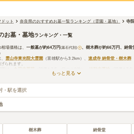
フドット
奈良県のおすすめお墓一覧ランキング（霊園・墓地）
寺
のお墓・墓地
ランキング・一覧
の相場価格は、
一般墓
が約
64万円
、
樹木葬
が約
66万円
、
納骨
(墓石代別)
?
)
は、
霊山寺東光院大霊園
（富雄駅から3.2km）、
速成寺 納骨堂・樹木葬
挙げられます。
霊園は、
九田寺墓苑
（評価4.7点・口コミ2件）、
法融寺墓地
（評価4.7
もっと見る
のお墓探しをする際は、自宅からの交通アクセスを確認しつつ、法要施
入手方法などを考慮して選ぶとよいでしょう。資料請求や見学予約が無
村・駅を選択
地
樹木葬
納骨堂