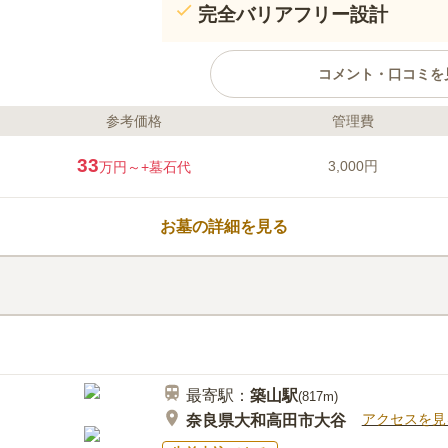
完全バリアフリー設計
コメント・口コミを
参考価格
管理費
ライフドット編集部のコメント
創建1300年以上の歴史を刻んだ
33
3,000円
万円～
+墓石代
院墓地ですが宗教不問で利用でき
や絵画などが多数眠っています。
あります。一般墓の年間管理料は3
お墓の詳細を見る
また、霊園から足を運べば「奈良
楽しめます。
口コミ評価
この霊園はまだ誰からも評価されていませ
最寄駅：
築山
駅
(
817m
)
アクセスを見
奈良県大和高田市大谷