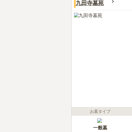
九田寺墓苑
お墓タイプ
一般墓