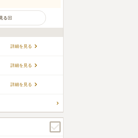
見る
の歴史を誇る浄土宗の名刹で
詳細を見る
る本堂や坂上田村麿の五輪塔な
 無縁墓の心配がない永代供養
い方におすすめです。 お盆や
コメントの続きを読む
詳細を見る
ので安心してお任せできま
をかけたくないとお考えの方の
います。
件
詳細を見る
て、霊園と反対方向に約5分ク
お墓参りの前の献花や蝋燭、
ます。
口コミの続きを読む