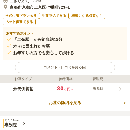
二条駅から1.3km
京都府京都市上京区七番町323−1
永代供養プランあり
生前申込できる
檀家になる必要なし
ペット供養できる
おすすめポイント
「二条駅」から徒歩約15分
木々に囲まれたお墓
お年寄りの方でも安心して歩ける
コメント・口コミを見る
お墓タイプ
参考価格
管理費
ライフドット編集部のコメント
閑静な住宅街の中にある緑豊かな木々に囲まれた自然を感じさせ
30
永代供養墓
未掲載
万円～
るお墓です。春には後西天皇によって左近の桜を分けられた美し
い桜が咲き誇り、訪れる人の目を楽しませてくれます。「桜寺」
お墓の詳細を見る
と呼ばれる他、武運を祈願して豊臣秀吉が千成瓢箪を寄進したこ
コメントの続きを読む
とで知られており、「ひょうたん寺」とも呼ばれている歴史ある
お寺です。
口コミ評価
せんこいん
この霊園はまだ誰からも評価されていません。
専故院