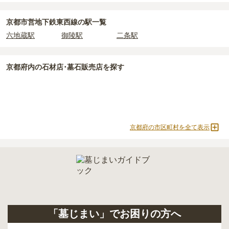
よりお問い合わせください。
・
年間管理費
：お墓の管理費。契約後、毎年発生するケースがあり
2人用区画あり
3人用区画あり
ます。
京都市営地下鉄東西線の駅一覧
六地蔵駅
御陵駅
二条駅
正確な費用は、区画や石材の選び方によって大きく変わるため、見
積もりを取るまで確定しません。
現地見学では、担当者に「提示金額以外にかかる費用はないか」を
京都府
内の石材店･墓石販売店を探す
必ず確認することをおすすめします。
現地への見学が難しい場合は、資料請求でも各霊園の詳しい料金案
内を取り寄せることができます。
京都府の市区町村を全て表示
「墓じまい」でお困りの方へ