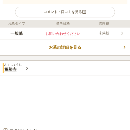
コメント・口コミを見る
お墓タイプ
参考価格
管理費
ライフドット編集部のコメント
京都市上京区の住宅地に位置する墓地で、「六軒町通」「千本
一般墓
未掲載
お問い合わせください
通」などから近いため、道に迷うことなく辿り着けます。 近代
的な白い外観の本堂が美しく、お参りに訪れる度に神聖な気持ち
お墓の詳細を見る
になります。 墓域は段差が少なく、幅広い世代の方が利用しや
コメントの続きを読む
すいのも魅力的なポイントのひとつです。 生前の申し込みがで
きるので、「あらかじめ自身の眠るお墓を決めておきたい」とい
口コミ評価
う方にもおすすめです。
ふくしょうじ
この霊園はまだ誰からも評価されていません。
福勝寺