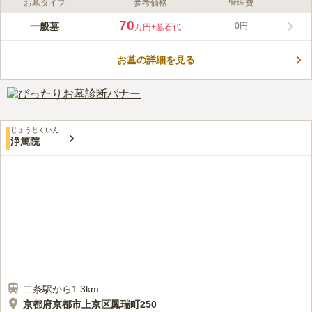
お墓タイプ
参考価格
管理費
ライフドット編集部のコメント
歴史好きの方なら一度は行ってみたい、壬生寺が管理・運営する
70
一般墓
0円
万円
+墓石代
霊園です。霊園は仏光寺通を挟んだはす向かいにあり、塀と門で
しっかりと囲まれています。一般墓は管理費が不要ですが、お墓
お墓の詳細を見る
を持つには檀家（律宗）になる必要があります。寺院の本尊であ
コメントの続きを読む
る延命地蔵菩薩、大念仏佛堂は重要文化財であり、文化財展観室
と壬生寺歴史資料室では貴重な物品を拝むことができます。ま
口コミ評価
た、重要無形民俗文化財壬生狂言、900余年の歴史がある節分
この霊園はまだ誰からも評価されていません。
会、毎年7月16日に行われる新選組隊士等慰霊供養祭には多くの
観光客が集まります。
じょうとくいん
浄篤院
二条駅から1.3km
京都府京都市上京区鳳瑞町250