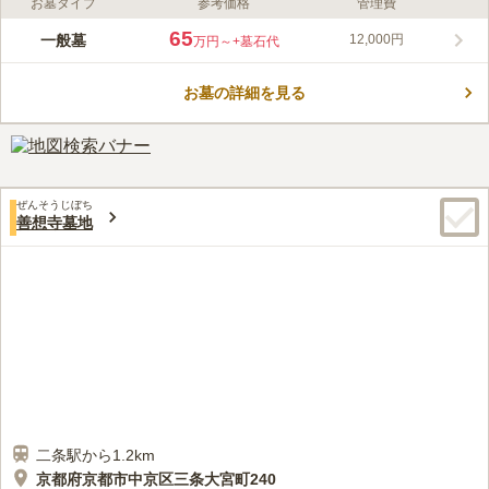
お墓タイプ
参考価格
管理費
ライフドット編集部のコメント
美しい枝垂れ梅が咲くお寺の寺院墓地です。 京都西陣の名刹
65
一般墓
12,000円
万円～
+墓石代
で、観光客も多く足を運ぶ場所です。 人の息遣いや往来を感じ
られる場所なので、故人も寂しさが紛れることでしょう。 「丸
お墓の詳細を見る
太町通り」からスグで、公共交通機関でのアクセスに便利な好立
コメントの続きを読む
地です。 駐車場も完備しているので、遠方から車でお参りに行
くこともできます。
口コミ評価
この霊園はまだ誰からも評価されていません。
ぜんそうじぼち
善想寺墓地
二条駅から1.2km
京都府京都市中京区三条大宮町240