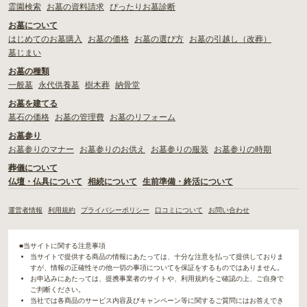
霊園検索
お墓の資料請求
ぴったりお墓診断
お墓について
はじめてのお墓購入
お墓の価格
お墓の選び方
お墓の引越し（改葬）
墓じまい
お墓の種類
一般墓
永代供養墓
樹木葬
納骨堂
お墓を建てる
墓石の価格
お墓の管理費
お墓のリフォーム
お墓参り
お墓参りのマナー
お墓参りのお供え
お墓参りの服装
お墓参りの時期
葬儀について
仏壇・仏具について
相続について
生前準備・終活について
運営者情報
利用規約
プライバシーポリシー
口コミについて
お問い合わせ
■当サイトに関する注意事項
当サイトで提供する商品の情報にあたっては、十分な注意を払って提供しておりま
すが、情報の正確性その他一切の事項についてを保証をするものではありません。
お申込みにあたっては、提携事業者のサイトや、利用規約をご確認の上、ご自身で
ご判断ください。
当社では各商品のサービス内容及びキャンペーン等に関するご質問にはお答えでき