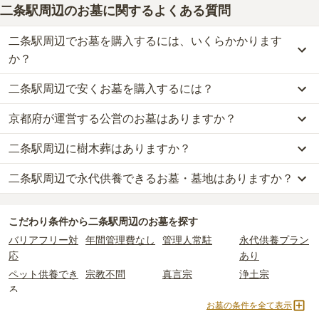
二条駅周辺のお墓に関するよくある質問
二条駅周辺でお墓を購入するには、いくらかかります
か？
二条駅周辺で安くお墓を購入するには？
二条駅周辺
での購入費用の目安は、
一般墓が約221万円、樹木葬が
約99万円、永代供養墓が約38万円
です。
京都府が運営する公営のお墓はありますか？
二条駅周辺
で一番安価な
お墓
は、
浄篤院
の
永代供養墓
で、
5万円
か
一般墓を建てる場合は、「永代使用料（土地代）」と「墓石代」の
らお求めいただけます。
2つが主な費用となります。
二条駅周辺に樹木葬はありますか？
二条駅周辺
には、公営の霊園の掲載がありません。
一般的に最も費用を抑えられるのは、他の方のご遺骨と一緒に埋葬
二条駅周辺
の一般墓の永代使用料の平均は
75万円
で、墓石代は
京都
一方で、
京都府
内には、県または市区町村が運営する公営の霊園が
する
「合祀墓（ごうしぼ）」
と呼ばれるタイプです。個別のお墓に
府の平均
145.7万円
です。いずれも区画の広さや墓石の大きさ・素
二条駅周辺で永代供養できるお墓・墓地はありますか？
二条駅周辺
には、
3
件の樹木葬があります。
24
件あります。
比べて省スペースで管理の手間がかからないため、費用が安く設定
材によって変わります。
詳しくは、
二条駅周辺
の樹木葬の一覧
をご覧ください。
されています。
樹木葬・納骨堂・永代供養墓は、基本的に墓石代がかからず、永代
二条駅周辺
には、永代供養できるお墓・墓地が
10
件あります。
公営霊園は民営の霊園と異なり、契約にあたって応募資格が設けら
価格の目安は、1名あたり5万円〜30万円程度です。
使用料のみかかります。
こだわり条件から
二条駅周辺
のお墓を探す
詳しくは、
二条駅周辺
の永代供養の一覧
をご覧ください。
れているケースがほとんどです。
バリアフリー対
年間管理費なし
管理人常駐
永代供養プラン
主な条件として、遺骨がすでにある、該当の市区町村に一定年数以
二条駅周辺
で安価なお墓を探したい場合は、
価格の安い順
で並び替
なお、お墓によっては以下の費用が別途かかる場合があります。
応
あり
上住んでいるなどが挙げられます。
えてお墓を探すのがおすすめです。
・
開眼法要の費用
：お墓を新しく建てた際に行う儀式のための費
ペット供養でき
宗教不問
真言宗
浄土宗
条件を満たさない場合は、申し込み自体ができないことも多いた
用。僧侶に渡すお布施がかかります。
る
め、事前の確認が重要です。
・
納骨式の費用
：お墓に遺骨を納める儀式のための費用。僧侶に渡
お墓の条件を全て表示
契約条件の詳細は、各霊園のページをご確認いただくか、資料請求
樹木葬
永代供養墓
寺院墓地
1人用区画あり
すお布施、会食などの費用がかかります。