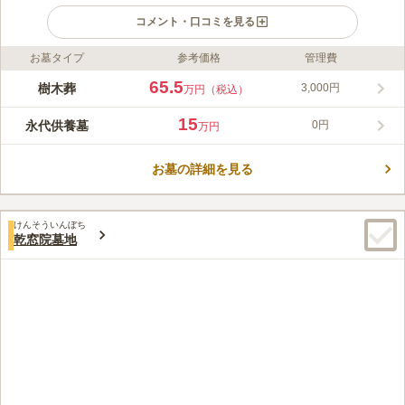
コメント・口コミを見る
お墓タイプ
参考価格
管理費
ライフドット編集部のコメント
上京庭苑みのりは、上京区の静かな寺町にある樹木葬。日蓮宗寺
65.5
樹木葬
3,000円
万円（税込）
院「本昌寺」の境内にありますが、入檀不要で、宗教の制限もあ
りません。永代供養付きで、お墓を継ぐ必要がないことも安心ポ
15
永代供養墓
0円
万円
イントです。本昌寺には看板犬のゴン太さんがおり、お参りに来
コメントの続きを読む
られる方々を和ませてくれます。京都で樹木葬をお探しの方に
は、是非一度ご覧いただきたいお墓です。 お申込み～ご納骨ま
お墓の詳細を見る
口コミ評価
でに約3か月必要ですが、墓石にお好きなデザインを彫刻できま
この霊園はまだ誰からも評価されていません。
す。
けんそういんぼち
乾窓院墓地