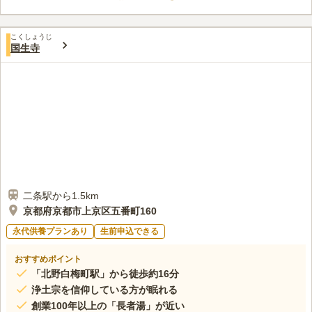
管理も行き届いているため小さいお子様から年配の方まで安心し
てお参りできます。
口コミ評価
こくしょうじ
4.8
みんなの評価
口コミ
1
件
国生寺
街の真ん中なので店舗は近くに色々あるので揃えられる。お寺の
70代
女性
中にはお花もろうそくや線香も売っている。近くで食事をすることもでき
る。
口コミの続きを読む
二条駅から1.5km
京都府京都市上京区五番町160
永代供養プランあり
生前申込できる
おすすめポイント
「北野白梅町駅」から徒歩約16分
浄土宗を信仰している方が眠れる
創業100年以上の「長者湯」が近い