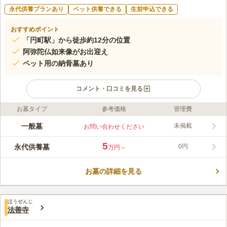
永代供養プランあり
ペット供養できる
生前申込できる
おすすめポイント
「円町駅」から徒歩約12分の位置
阿弥陀仏如来像がお出迎え
ペット用の納骨墓あり
コメント・口コミを見る
お墓タイプ
参考価格
管理費
ライフドット編集部のコメント
京都市上京区に位置する浄土宗の寺院墓地は、境内の奥にあり、
一般墓
未掲載
お問い合わせください
明るく陽当たりの良い環境です。 境内には、阿弥陀仏如来像や
地蔵菩薩があり、温かく見守られながら、お墓参りができます。
5
永代供養墓
0円
万円～
交通面では、京福北野線とJR山陰本線があり2つの駅から徒歩圏
コメントの続きを読む
内であり、京都市バス「丸太町七本松バス停」より徒歩約6分と
アクセス良好な寺院墓地です。 また、お墓のすぐ近くに駐車場
お墓の詳細を見る
口コミ評価
がありますので、お車でのお墓参りもおすすめです。
4.3
みんなの評価
口コミ
3
件
住宅街の中なのでお供え物やお花などはあらかじめ用意されてこ
40代
男性
ほうぜんじ
られるのをお勧めします。近くに北野天満宮や二条城、歩くには少し遠い
法善寺
ですが、車なら10分も走れば金閣寺や嵐山など観光名所は近いです。お墓
参りの帰りに観光もできます。食事をする場所も少し離れればいくらでも