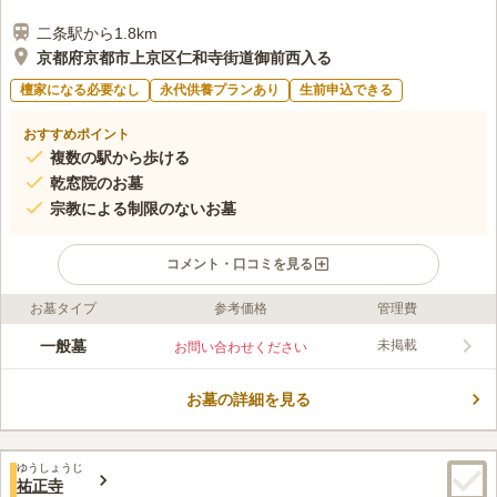
二条駅から1.8km
京都府京都市上京区仁和寺街道御前西入る
檀家になる必要なし
永代供養プランあり
生前申込できる
おすすめポイント
複数の駅から歩ける
乾窓院のお墓
宗教による制限のないお墓
コメント・口コミを見る
お墓タイプ
参考価格
管理費
ライフドット編集部のコメント
足利尊氏に縁がある寺院墓地です。 生前建墓（寿陵）が可能な
一般墓
未掲載
お問い合わせください
ので、後世に掛かる負担を軽減したい方にピッタリです。 管理
棟やトイレがあるので、快適にお参りすることができるのも嬉し
お墓の詳細を見る
いポイントです。 周辺には「京都御所」や「二条城」等の観光
コメントの続きを読む
スポットが多くあります。 宿泊施設や飲食店も多数あるので、
観光を兼ねてゆっくりと滞在することもできます。
口コミ評価
ゆうしょうじ
4.1
みんなの評価
口コミ
4
件
祐正寺