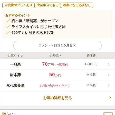
永代供養プランあり
生前申込できる
檀家になる必要なし
おすすめポイント
樹木葬「華開苑」がオープン
ライフスタイルに応じた供養方法
500年近い歴史のあるお寺
コメント・口コミを見る
お墓タイプ
参考価格
管理費
ライフドット編集部のコメント
街中にありながら約500年の歴史をもつ、趣のあるお寺です。天
70
一般墓
12,000円
万円～
+墓石代
分11年（1542年）に想阿善悦上人が開基され、法名から1字を取
って善想寺と名付けられました。周囲には公園や小学校があり、
50
樹木葬
未掲載
万円
子どもたちの元気な声や人の往来も感じられ、寂しい雰囲気があ
コメントの続きを読む
りません。御朱印も随時受け付けているので、お参り以外の方に
永代供養墓
未掲載
お問い合わせください
も開かれた場所です。樹木葬の「華開苑」は、自然に還る素材で
口コミ評価
出来たさらし木綿にご遺骨を包んで納骨し、長い時間をかけて土
4.2
みんなの評価
口コミ
1
件
に還る形です。生きた木の周りに埋葬するので「自然に還りた
お墓の詳細を見る
市内の中心地にあるので、顔ものをはじめンイでもそろえること
70代
女性
い」という願いを叶えられるお墓です。
ができ、交通の便は大変便利な市の中心ターミナルがある
口コミの続きを読む
せんとくじ