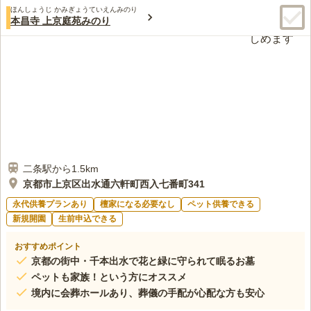
ほんしょうじ かみぎょうていえんみのり
本昌寺 上京庭苑みのり
二条駅から1.5km
京都市上京区出水通六軒町西入七番町341
永代供養プランあり
檀家になる必要なし
ペット供養できる
新規開園
生前申込できる
おすすめポイント
京都の街中・千本出水で花と緑に守られて眠るお墓
ペットも家族！という方にオススメ
境内に会葬ホールあり、葬儀の手配が心配な方も安心