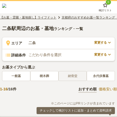
0
検討リスト
【お墓・霊園・墓地探し】ライフドット
京都府のおすすめお墓一覧ランキング
二条駅周辺のお墓・墓地
ランキング・一覧
変更する
二条
エリア
変更する
こだわり条件を選択
詳細条件
お墓タイプから選ぶ
一般墓
樹木葬
納骨堂
永代供養墓
1
-
16
/
16
件
おすすめ順
価格安い順
※このページにはPRリンクが含まれています
チェックして検討リストに追加・まとめて資料請求