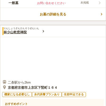
アクセスの良い場所に佇みながらも、寺院の趣も兼ね備えた、ど
一般墓
未掲載
お問い合わせください
なたにも優しいお墓です。境内は段差の少ない足元なので、ご高
齢の方もお子様連れの方もお参りしやすいです。トイレや休憩所
お墓の詳細を見る
もあるので、長時間のお参りになっても心配いりません。近くに
コメントの続きを読む
は保育園があるため、園児たちの可愛らしい声が響き、故人も寂
しくありません。
口コミ評価
りんしょうざんけんそうぜんいん
3.0
みんなの評価
口コミ
1
件
林少山乾窓禅院
住宅街の中にあるので、周りに飲食店や花屋などはなかった気が
30代
女性
する。全て用意して持っていくようにしている。
口コミの続きを読む
二条駅から2km
京都府京都市上京区下竪町１６４
檀家になる必要なし
永代供養プランあり
生前申込できる
おすすめポイント