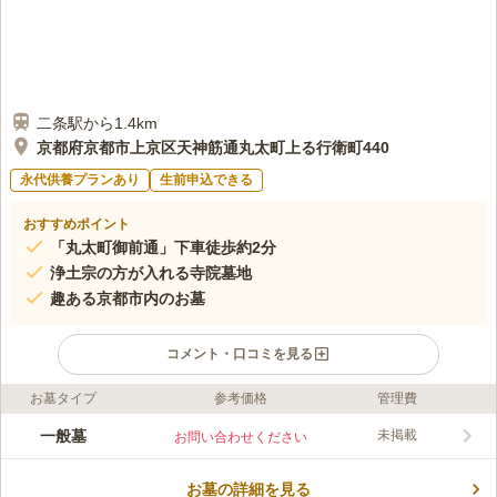
二条駅から1.4km
京都府京都市上京区天神筋通丸太町上る行衛町440
永代供養プランあり
生前申込できる
おすすめポイント
「丸太町御前通」下車徒歩約2分
浄土宗の方が入れる寺院墓地
趣ある京都市内のお墓
コメント・口コミを見る
お墓タイプ
参考価格
管理費
ライフドット編集部のコメント
深い歴史を持つ華開院が管理するお墓です。 最寄りの山陰本線
一般墓
未掲載
お問い合わせください
「円町」など、複数の駅やバス停から徒歩圏内のアクセスの良さ
が魅力のひとつです。 周辺には飲食店や商業店舗などが多いの
お墓の詳細を見る
でお参りの足が遠のく心配がないでしょう。 段差がなく、清掃
コメントの続きを読む