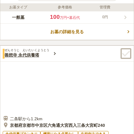
お墓タイプ
参考価格
管理費
ライフドット編集部のコメント
400年以上続く浄土宗の古刹です。 本尊に阿弥陀如来を祀り、岌
100
一般墓
0円
万円
+墓石代
甫貞存和尚が開基されました。 境内は緑が多く風情があり、落
ち着いた雰囲気です。 街中にありながら、参道は広く墓地は静
お墓の詳細を見る
かな環境なのでゆっくりとお参りできます。 アクセスが良いの
コメントの続きを読む
でお参りしやすく、明るい雰囲気も併せ持つことから人気です。
生前墓（寿陵）の建立や改装も応じてくれます。
口コミ評価
ぜんそうじ えいたいくようとう
この霊園はまだ誰からも評価されていません。
善想寺 永代供養塔
二条駅から1.2km
京都府京都市中京区六角通大宮西入三条大宮町240