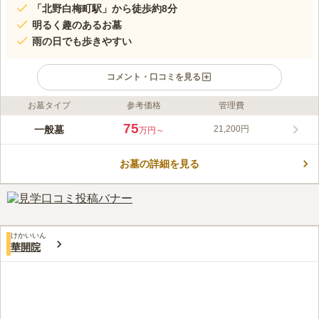
「北野白梅町駅」から徒歩約8分
明るく趣のあるお墓
雨の日でも歩きやすい
コメント・口コミを見る
お墓タイプ
参考価格
管理費
ライフドット編集部のコメント
住宅街の中にありますが、陽当たりが良く趣のあるお墓です。天
75
一般墓
21,200円
万円～
神川が近くに流れており爽やかな気持ちでお参りすることができ
ます。参道は雨の日でも歩きやすいようにコンクリートで舗装さ
お墓の詳細を見る
れており、お年寄りの方や車椅子の方でも安心して訪れることが
コメントの続きを読む
できます。寺院が管理しているので、安心してお墓を任せること
ができるのもおすすめポイントのひとつです。
口コミ評価
4.3
みんなの評価
口コミ
1
件
自宅から市内を走りますので、いくらでも花を買う店は多く有
70代
男性
けかいいん
り、また食事を取る店も途中に多く有ります。正月等は、お墓参りの後す
華開院
ぐ近くに北野天満宮があり参拝もできます。
口コミの続きを読む