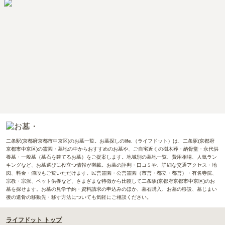
二条駅(京都府京都市中京区)のお墓一覧。お墓探しのlife.（ライフドット）は、二条駅(京都府
京都市中京区)の霊園・墓地の中からおすすめのお墓や、ご自宅近くの樹木葬・納骨堂・永代供
養墓・一般墓（墓石を建てるお墓）をご提案します。地域別の墓地一覧、費用相場、人気ラン
キングなど、お墓選びに役立つ情報が満載。お墓の評判・口コミや、詳細な交通アクセス・地
図、料金・値段もご覧いただけます。民営霊園・公営霊園（市営・都立・都営）・有名寺院、
宗教・宗派、ペット供養など、さまざまな特徴から比較して二条駅(京都府京都市中京区)のお
墓を探せます。お墓の見学予約・資料請求の申込みのほか、墓石購入、お墓の移設、墓じまい
後の遺骨の移動先・移す方法についても気軽にご相談ください。
ライフドット トップ