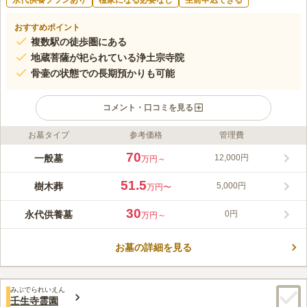
永代供養プランあり
檀家になる必要なし
生前申込できる
おすすめポイント
複数駅の徒歩圏にある
地蔵菩薩が祀られている浄土宗寺院
骨壷の状態での長期預かりも可能
コメント・口コミを見る
お墓タイプ
参考価格
管理費
ライフドット編集部のコメント
「二条城」「御所」から近い六角通大宮に位置する、宗旨・宗派
70
一般墓
12,000円
万円～
不問の永代供養塔です。 供養が手厚く、年回忌の法要や初盆施
餓鬼・彼岸法要などを行ってもらえるので、安心してお任せでき
51.5
樹木葬
5,000円
万円〜
ます。 法要の時期が近づくと、案内状や文書でのお知らせが届
コメントの続きを読む
くのも嬉しいポイントです。 寺院内には、800年以上の歴史があ
30
永代供養墓
0円
万円～
る「石仏阿弥陀如来」などたくさんの見所があるので、お参り後
口コミ評価
に散策してみるのもおすすめです。
この霊園はまだ誰からも評価されていません。
お墓の詳細を見る
みぶでられいえん
壬生寺霊園