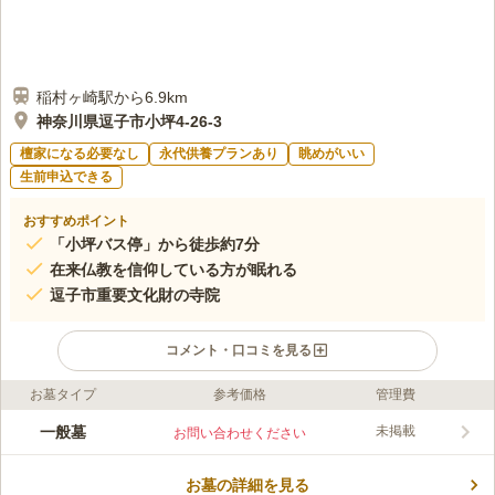
稲村ヶ崎駅から6.9km
神奈川県逗子市小坪4-26-3
檀家になる必要なし
永代供養プランあり
眺めがいい
生前申込できる
おすすめポイント
「小坪バス停」から徒歩約7分
在来仏教を信仰している方が眠れる
逗子市重要文化財の寺院
コメント・口コミを見る
お墓タイプ
参考価格
管理費
ライフドット編集部のコメント
湘南海岸の近くに位置しており、視界に飛び込む鮮やかな湘南の
一般墓
未掲載
お問い合わせください
海と爽やかな潮風が心地良いお墓です。 「海を近くに感じられ
るお墓を探している」という方にピッタリです。 陽当たりも良
お墓の詳細を見る
好で、お墓特有のジメジメとした雰囲気はなく快適に過ごせま
コメントの続きを読む