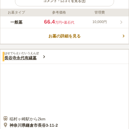
コメント・口コミを見る
お墓タイプ
参考価格
管理費
ライフドット編集部のコメント
海に面した高台にある霊園です。周りには陽光を遮るようなもの
66.4
一般墓
10,000円
万円
+墓石代
がありません。日当たりは良く、園内はどこも明るさがありま
す。磯の香りと光の温かさを感じながらお参りすることができる
お墓の詳細を見る
環境です。宗教については不問となっています。誰でもお墓を申
コメントの続きを読む
し込むことができます。また休憩所も完備されておりますので、
自分のペースでお参りできます。
口コミ評価
はせでらえいだいうえんぼ
この霊園はまだ誰からも評価されていません。
長谷寺永代有縁墓
稲村ヶ崎駅から2km
神奈川県鎌倉市長谷3-11-2