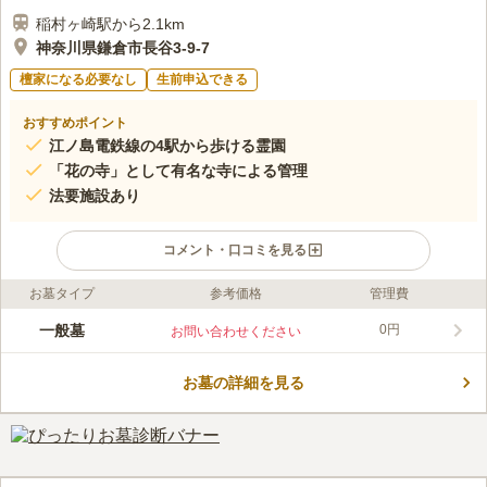
稲村ヶ崎駅から2.1km
神奈川県鎌倉市長谷3-9-7
檀家になる必要なし
生前申込できる
おすすめポイント
江ノ島電鉄線の4駅から歩ける霊園
「花の寺」として有名な寺による管理
法要施設あり
コメント・口コミを見る
お墓タイプ
参考価格
管理費
ライフドット編集部のコメント
1274年（文永11年）に創建された日蓮宗の寺である行時山光則
一般墓
0円
お問い合わせください
寺が管理している霊園です。園内には数多くの花や木が植えられ
ています。四季の移ろいを感じながらお参りすることができる環
お墓の詳細を見る
境です。在来仏教に限って、過去にどのような宗旨・宗派を信仰
コメントの続きを読む
していたか不問です。また、駐車場も完備されておりますので、
お車でお参りされた場合でも便利です。
口コミ評価
この霊園はまだ誰からも評価されていません。