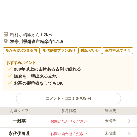
稲村ヶ崎駅から1.2km
神奈川県鎌倉市極楽寺1-1-5
駅から徒歩5分圏内
永代供養プランあり
眺めがいい
生前申込できる
おすすめポイント
800年以上の由緒ある古刹で眠れる
鎌倉を一望出来る立地
お墓の継承者なしでもOK
コメント・口コミを見る
お墓タイプ
参考価格
管理費
ライフドット編集部のコメント
鎌倉を一望できる場所にある、緑あふれる霊園です。108段の階
一般墓
未掲載
お問い合わせください
段を登った左記にある山上からの眺めは、美しい由比ヶ浜を見下
ろすことができる絶景となっています。道中にはたくさんアジサ
永代供養墓
未掲載
お問い合わせください
イが植えられており、お墓参りに来た人を楽しませてくれます。
コメントの続きを読む