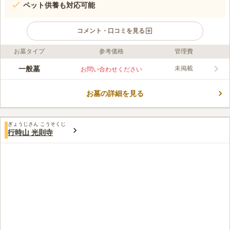
ペット供養も対応可能
コメント・口コミを見る
お墓タイプ
参考価格
管理費
ライフドット編集部のコメント
永禄年中に創建されたとされる古刹です。 火葬から納骨、そし
一般墓
未掲載
お問い合わせください
て法要にも対応しており、安心してお任せすることができます。
永代供養の納骨堂は、管理料が不要です。 おひとり様やお墓の
お墓の詳細を見る
継承者が居ない方でも、安心して眠ることができます。 また、
コメントの続きを読む
ペット供養も行っており、愛する家族の終の棲家をお探しの方に
もおすすめです。
口コミ評価
ぎょうじさん こうそくじ
この霊園はまだ誰からも評価されていません。
行時山 光則寺