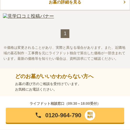
お墓の詳細を見る
も、色とりどりの花や樹木を気持ちよく楽しむことができます。
コメントの続きを読む
また、バリアフリールートがあります。足元に不安のある方でも
安心してお参りできます
口コミ評価
この霊園はまだ誰からも評価されていません。
1
価格は変更されることがあり、実際と異なる場合があります。また、近隣地
域の墓石制作・工事費を元にライフドット独自で算出した価格が一部含まれて
います。最新の価格等を知りたい場合は、資料請求にてご確認ください。
どのお墓がいいかわからない方へ
お墓の選び方のご相談を受付けています。
お気軽にお電話ください。
ライフドット相談窓口（
09:30～18:00
受付）
通話
0120-964-790
無料