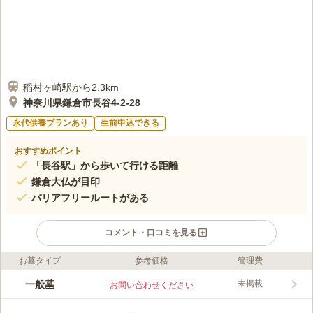
稲村ヶ崎駅から2.3km
神奈川県鎌倉市長谷4-2-28
永代供養プランあり
生前申込できる
おすすめポイント
「長谷駅」から歩いて行ける距離
鎌倉大仏が目印
バリアフリールートがある
コメント・口コミを見る
お墓タイプ
参考価格
管理費
ライフドット編集部のコメント
高徳院の本尊には国宝の阿弥陀如来坐像があることで有名です。
一般墓
未掲載
お問い合わせください
墓参者だけでなく観光客も多く訪れます。 園内は多くの木々や
花に囲まれ、定期的に手入れされています。 どの季節に訪れて