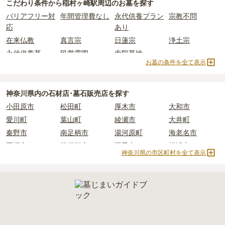
こだわり条件から
稲村ヶ崎駅周辺
のお墓を探す
詳しくは、
稲村ヶ崎駅周辺
の永代供養の一覧
をご覧ください。
主な条件として、遺骨がすでにある、該当の市区町村に一定年数以
稲村ヶ崎駅周辺
で安価なお墓を探したい場合は、
価格の安い順
で並
・
納骨式の費用
：お墓に遺骨を納める儀式のための費用。僧侶に渡
バリアフリー対
年間管理費なし
永代供養プラン
宗教不問
上住んでいるなどが挙げられます。
び替えてお墓を探すのがおすすめです。
すお布施、会食などの費用がかかります。
応
あり
条件を満たさない場合は、申し込み自体ができないことも多いた
・
年間管理費
：お墓の管理費。契約後、毎年発生するケースがあり
め、事前の確認が重要です。
在来仏教
真言宗
日蓮宗
浄土宗
ます。
契約条件の詳細は、各霊園のページをご確認いただくか、資料請求
永代供養墓
民営霊園
寺院墓地
よりお問い合わせください。
お墓の条件を全て表示
正確な費用は、区画や石材の選び方によって大きく変わるため、見
積もりを取るまで確定しません。
現地見学では、担当者に「提示金額以外にかかる費用はないか」を
神奈川県
内の石材店･墓石販売店を探す
必ず確認することをおすすめします。
小田原市
松田町
厚木市
大和市
現地への見学が難しい場合は、資料請求でも各霊園の詳しい料金案
内を取り寄せることができます。
愛川町
葉山町
綾瀬市
大井町
秦野市
南足柄市
湯河原町
海老名市
平塚市
横須賀市
逗子市
横浜市
神奈川県の市区町村を全て表示
三浦市
鎌倉市
伊勢原市
川崎市
寒川町
相模原市
真鶴町
二宮町
茅ヶ崎市
藤沢市
山北町