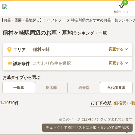
0
検討リスト
【お墓・霊園・墓地探し】ライフドット
神奈川県のおすすめお墓一覧ランキン
稲村ヶ崎駅周辺のお墓・墓地
ランキング・一覧
変更する
稲村ヶ崎
エリア
変更する
こだわり条件を選択
詳細条件
お墓タイプから選ぶ
一般墓
樹木葬
納骨堂
永代供養墓
1
-
10
/
10
件
おすすめ順
価格安い順
※このページにはPRリンクが含まれています
チェックして検討リストに追加・まとめて資料請求