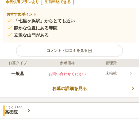
永代供養プランあり
生前申込できる
おすすめポイント
「七里ヶ浜駅」からとても近い
静かな位置にある寺院
立派な山門がある
コメント・口コミを見る
お墓タイプ
参考価格
管理費
ライフドット編集部のコメント
暖かな陽射しを浴びながら、じっくとお参りできる霊光寺は歴史
一般墓
未掲載
お問い合わせください
がある寺院として知られています。少し住宅街からは離れている
こともあって、静かに落ち着いた雰囲気の中でお参りすることが
お墓の詳細を見る
できます。専用の駐車場が用意されていることもあって、車での
コメントの続きを読む
訪問も可能です。緑が豊かな墓地があって、一般墓なので親から
孫の代まで継続して利用することが可能です。
口コミ評価
こうとくいん
この霊園はまだ誰からも評価されていません。
高徳院