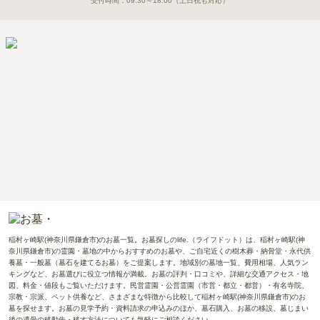
受付時間：
09:30～18:00
（土日祝も対応）
稲村ヶ崎駅(神奈川県鎌倉市)のお墓一覧。お墓探しのlife.（ライフドット）は、稲村ヶ崎駅(神
奈川県鎌倉市)の霊園・墓地の中からおすすめのお墓や、ご自宅近くの樹木葬・納骨堂・永代供
養墓・一般墓（墓石を建てるお墓）をご提案します。地域別の墓地一覧、費用相場、人気ラン
キングなど、お墓選びに役立つ情報が満載。お墓の評判・口コミや、詳細な交通アクセス・地
図、料金・値段もご覧いただけます。民営霊園・公営霊園（市営・都立・都営）・有名寺院、
宗教・宗派、ペット供養など、さまざまな特徴から比較して稲村ヶ崎駅(神奈川県鎌倉市)のお
墓を探せます。お墓の見学予約・資料請求の申込みのほか、墓石購入、お墓の移設、墓じまい
後の遺骨の移動先・移す方法についても気軽にご相談ください。