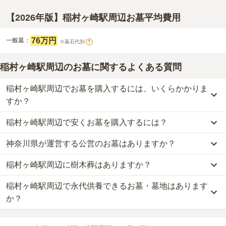
【2026年版】稲村ヶ崎駅周辺お墓平均費用
76万円
一般墓：
※墓石代別
?
稲村ヶ崎駅周辺のお墓に関するよくある質問
稲村ヶ崎駅周辺でお墓を購入するには、いくらかかりま
すか？
稲村ヶ崎駅周辺で安くお墓を購入するには？
稲村ヶ崎駅周辺
での購入費用の目安は、
一般墓が約243万円
です。
一般墓を建てる場合は、「永代使用料（土地代）」と「墓石代」の
神奈川県が運営する公営のお墓はありますか？
稲村ヶ崎駅周辺
で一番安価な
お墓
は、
湘南海光霊園
の
一般墓
で、
66
2つが主な費用となります。
万円
(墓石代別)
からお求めいただけます。
稲村ヶ崎駅周辺
の一般墓の永代使用料の平均は
76万円
で、墓石代は
稲村ヶ崎駅周辺に樹木葬はありますか？
稲村ヶ崎駅周辺
には、公営の霊園の掲載がありません。
一般的に最も費用を抑えられるのは、他の方のご遺骨と一緒に埋葬
神奈川県の平均
166.9万円
です。いずれも区画の広さや墓石の大き
一方で、
神奈川県
内には、県または市区町村が運営する公営の霊園
する
「合祀墓（ごうしぼ）」
と呼ばれるタイプです。個別のお墓に
さ・素材によって変わります。
稲村ヶ崎駅周辺で永代供養できるお墓・墓地はあります
稲村ヶ崎駅周辺
には、樹木葬の掲載がありません。
が
17
件あります。
比べて省スペースで管理の手間がかからないため、費用が安く設定
自然葬をお考えの場合は、海洋散骨もご検討ください。
か？
されています。
なお、お墓によっては以下の費用が別途かかる場合があります。
公営霊園は民営の霊園と異なり、契約にあたって応募資格が設けら
価格の目安は、1名あたり5万円〜30万円程度です。
・
開眼法要の費用
：お墓を新しく建てた際に行う儀式のための費
稲村ヶ崎駅周辺
には、永代供養できるお墓・墓地が
2
件あります。
れているケースがほとんどです。
用。僧侶に渡すお布施がかかります。