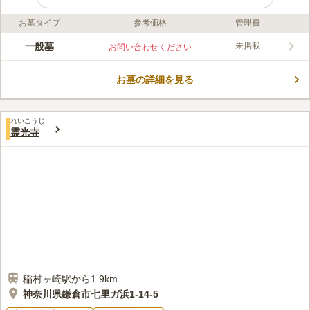
お墓タイプ
参考価格
管理費
ライフドット編集部のコメント
陽当たりが良く、海が一望できる穏やかな立地にあります。 潮
一般墓
未掲載
お問い合わせください
の香りが心地よく吹き抜けるので、海が好きな方にはおすすめで
す。 宗教や宗派を問わず永代供養墓が用意されています。 後継
お墓の詳細を見る
者がいない方、家族に負担をかけたくない方でも安心してお墓を
コメントの続きを読む
任せることができます。 またペットのお墓・供養も対応してい
ます。 大切なペットを家族の一員として供養することができま
口コミ評価
す。
れいこうじ
この霊園はまだ誰からも評価されていません。
霊光寺
稲村ヶ崎駅から1.9km
神奈川県鎌倉市七里ガ浜1-14-5