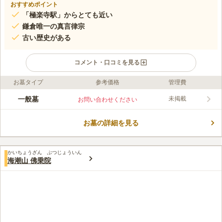
おすすめポイント
「極楽寺駅」からとても近い
鎌倉唯一の真言律宗
古い歴史がある
コメント・口コミを見る
お墓タイプ
参考価格
管理費
ライフドット編集部のコメント
極楽寺特別拝観や忍性菩薩御廟特別参拝など、各種イベントが催
一般墓
未掲載
お問い合わせください
されている極楽寺は、江ノ電の駅からとても近く訪問しやすい場
所にあります。自然が多く緑が広がっている境内では、落ち着い
お墓の詳細を見る
た気分でお参り可能です。茅葺屋根の山門があって、訪問時には
コメントの続きを読む
目印にもすることができます。生い茂る樹木によって木陰ができ
ることで、夏でも涼しい印象があります。
口コミ評価
かいちょうざん ぶつじょういん
この霊園はまだ誰からも評価されていません。
海潮山 佛乗院