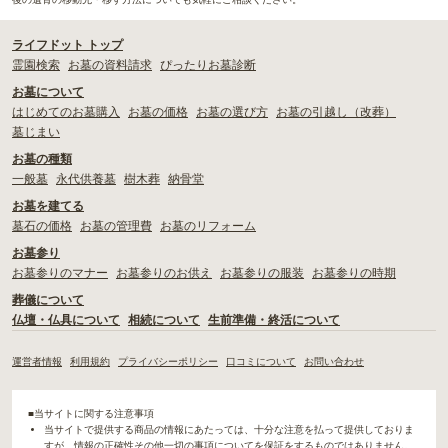
ライフドット トップ
霊園検索
お墓の資料請求
ぴったりお墓診断
お墓について
はじめてのお墓購入
お墓の価格
お墓の選び方
お墓の引越し（改葬）
墓じまい
お墓の種類
一般墓
永代供養墓
樹木葬
納骨堂
お墓を建てる
墓石の価格
お墓の管理費
お墓のリフォーム
お墓参り
お墓参りのマナー
お墓参りのお供え
お墓参りの服装
お墓参りの時期
葬儀について
仏壇・仏具について
相続について
生前準備・終活について
運営者情報
利用規約
プライバシーポリシー
口コミについて
お問い合わせ
■当サイトに関する注意事項
当サイトで提供する商品の情報にあたっては、十分な注意を払って提供しておりま
すが、情報の正確性その他一切の事項についてを保証をするものではありません。