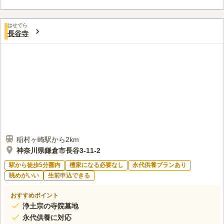
す。 近辺には「逗子市立小坪小学校」「第二逗子幼稚園」があ
るため、子ども達の賑やかな声に故人も寂しい思いをしません。
口コミ評価
はせでら
この霊園はまだ誰からも評価されていません。
長谷寺
稲村ヶ崎駅から2km
神奈川県鎌倉市長谷3-11-2
駅から徒歩5分圏内
檀家になる必要なし
永代供養プランあり
眺めがいい
生前申込できる
おすすめポイント
浄土宗の寺院墓地
永代供養に対応