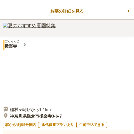
園内の管理は行き届いています。いつ訪れても気持ちよくお参り
することができます。
お墓の詳細を見る
口コミ評価
この霊園はまだ誰からも評価されていません。
ごくらくじ
極楽寺
稲村ヶ崎駅から1.1km
神奈川県鎌倉市極楽寺3-6-7
駅から徒歩5分圏内
永代供養プランあり
生前申込できる