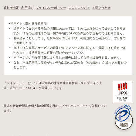
運営者情報
利用規約
プライバシーポリシー
口コミについて
お問い合わせ
■当サイトに関する注意事項
当サイトで提供する商品の情報にあたっては、十分な注意を払って提供しておりま
すが、情報の正確性その他一切の事項についてを保証をするものではありません。
お申込みにあたっては、提携事業者のサイトや、利用規約をご確認の上、ご自身で
ご判断ください。
当社では各商品のサービス内容及びキャンペーン等に関するご質問にはお答えでき
かねます。提携事業者に直接お問い合わせください。
本ページのいかなる情報により生じた損失に対しても当社は責任を負いません。
なお、本注意事項に定めがない事項は当社が定める「利用規約」 が適用されるもの
とします。
「ライフドット」は、1984年創業の株式会社鎌倉新書（東証プライム上
場、証券コード：6184）が運営しています。
株式会社鎌倉新書は個人情報保護を目的にプライバシーマークを取得してい
ます。
地図