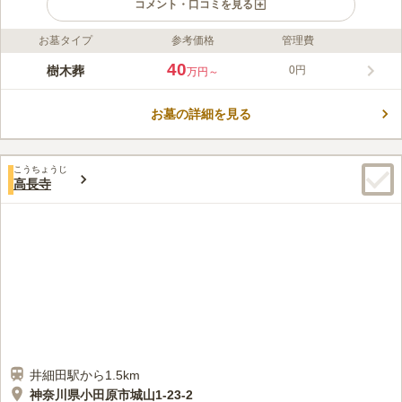
コメント・口コミを見る
お墓タイプ
参考価格
管理費
ライフドット編集部のコメント
当墓苑は、50年という長期の個別納骨が大きな特長です。将来の
40
樹木葬
0円
万円～
墓じまいの心配がなく、期間終了後も永代にわたって供養される
ため、後継ぎにお悩みの方も安心してお任せいただけます。全区
お墓の詳細を見る
画同一価格という明快な料金体系に加え、宗旨宗派を問わず、石
コメントの続きを読む
碑にはオリジナルの意匠を凝らすことも可能です。 バリアフリ
ー設計でお参りもしやすく、改葬のご相談も承っております。故
口コミ評価
人の個性を尊重し、ご家族に寄り添う新しい供養のカタチをご提
こうちょうじ
この霊園はまだ誰からも評価されていません。
高長寺
案いたします。
井細田駅から1.5km
神奈川県小田原市城山1-23-2