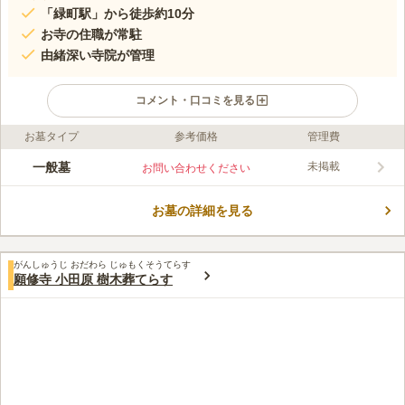
「緑町駅」から徒歩約10分
お寺の住職が常駐
由緒深い寺院が管理
コメント・口コミを見る
お墓タイプ
参考価格
管理費
ライフドット編集部のコメント
東寺真言宗の蓮上院の寺院墓地です。お寺が管理しているため境
一般墓
未掲載
お問い合わせください
内はいつ訪れても清潔感に溢れています。 墓地は「新玉小学
校」に隣接しており、日中は校庭を元気に走る子ども達の声が聞
お墓の詳細を見る
こえてきます。そのため、墓地特有の寂しさはありません。 最
コメントの続きを読む
寄駅周辺には複数の飲食店・コンビニ・スーパーが立ち並んでお
り大変便利です。
口コミ評価
がんしゅうじ おだわら じゅもくそうてらす
4.3
みんなの評価
口コミ
2
件
願修寺 小田原 樹木葬てらす
最寄り駅には駅ビルがあるので、お参りに必要なものをなんでも
50代
女性
買うことができます。周りはお寺が多く、おちついた雰囲気です。
口コミの続きを読む