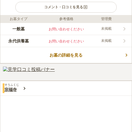
コメント・口コミを見る
お墓タイプ
参考価格
管理費
ライフドット編集部のコメント
明治44年の放火による焼失や大正12年の大地震で被災した経緯
一般墓
未掲載
お問い合わせください
がありますが、その後何度も復建してきた霊園です。 閑静な住
宅街の一画にあります。日当たりが良く心地よさを感じながらお
永代供養墓
未掲載
お問い合わせください
参りすることができます。 「開かれたお寺」として人々から愛
コメントの続きを読む
されるお寺です。客殿や家族葬ホールなど、各種施設が充実して
います。
お墓の詳細を見る
口コミ評価
この霊園はまだ誰からも評価されていません。
そうふくじ
宗福寺