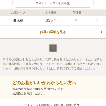
コメント・口コミを見る
お墓タイプ
参考価格
管理費
ライフドット編集部のコメント
願修寺内にある、ローズマリーやラベンダーに囲まれたハーブガ
33
樹木葬
0円
万円
ーデン様式の樹木葬です。樹木葬区画の周りにはハーブだけでな
く多くの花木が植えられ、特に春の桜は見事です。また、人だけ
お墓の詳細を見る
でなく、大切なペットを埋葬できる全国初の香りのペット墓地が
コメントの続きを読む
併設されています。ハーブの爽やかな香りに包まれながら、愛す
るペットの近くで眠ることができます。ペット墓地は埋葬数の制
口コミ評価
限がないため、多頭飼いの方でも安心です。
この霊園はまだ誰からも評価されていません。
1
価格は変更されることがあり、実際と異なる場合があります。また、近隣地
域の墓石制作・工事費を元にライフドット独自で算出した価格が一部含まれて
います。最新の価格等を知りたい場合は、資料請求にてご確認ください。
どのお墓がいいかわからない方へ
お墓の選び方のご相談を受付けています。
お気軽にお電話ください。
ライフドット相談窓口（
09:30～18:00
受付）