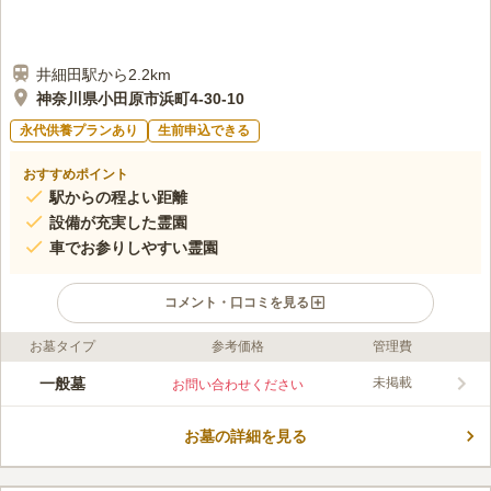
井細田駅から2.2km
神奈川県小田原市浜町4-30-10
永代供養プランあり
生前申込できる
おすすめポイント
駅からの程よい距離
設備が充実した霊園
車でお参りしやすい霊園
コメント・口コミを見る
お墓タイプ
参考価格
管理費
ライフドット編集部のコメント
曹洞宗の宗福寺が管理する大型の境内墓地です。 敷地内に住職
一般墓
未掲載
お問い合わせください
の住居があるので無人になることがなく、近隣に住む檀家の方々
が清掃などの奉仕をされているので、お墓を安心してお任せでき
お墓の詳細を見る
ます。 市街地にありますが、墓域が壁で囲まれているので、お
コメントの続きを読む
墓参りに集中できる環境です。 境内から墓域まで平坦な造りに
なっているので、高齢になってもお墓参りしやすく、末永くお墓
口コミ評価