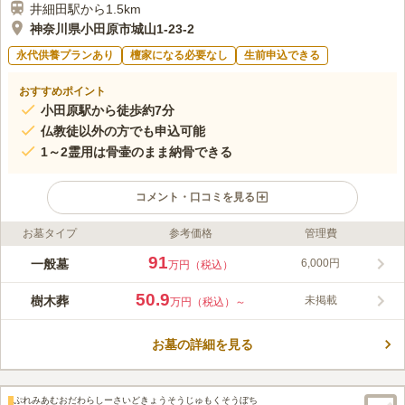
井細田駅から1.5km
神奈川県小田原市城山1-23-2
永代供養プランあり
檀家になる必要なし
生前申込できる
おすすめポイント
小田原駅から徒歩約7分
仏教徒以外の方でも申込可能
1～2霊用は骨壷のまま納骨できる
コメント・口コミを見る
お墓タイプ
参考価格
管理費
ライフドット編集部のコメント
小田原 城山 樹木葬永久の郷は、小田原市城山のお寺「高長寺」
91
一般墓
6,000円
万円（税込）
の境内にある樹木葬地です。高長寺は小田原市指定の天然記念
物、樹高約12.1mのハクモクレンが有名でした。残念なことに枯
50.9
樹木葬
未掲載
万円（税込）～
れてしまいましたが、現在は新たな若木が元気に枝を伸ばしてい
コメントの続きを読む
ます。樹木葬地「永久の郷」は境内墓地にあります。墓域には香
台と花立が設置されているので、一般墓のように墓前にお供えが
お墓の詳細を見る
口コミ評価
可能です。永代供養付きのため、おひとりでも後継者のいない方
この霊園はまだ誰からも評価されていません。
でも安心して利用できます。
ぷれみあむおだわらしーさいどきょうそうじゅもくそうぼち