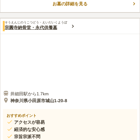
お墓の詳細を見る
れます。 本堂から続く参道を進むと、緑の木々を背景にした開
コメントの続きを読む
放的な墓域が広がります。 一徳寺がご供養してくれるので、頻
繁にお参りできない方でも安心してお任せすることができます。
口コミ評価
そうえんじのうこつどう・えいだいくようぼ
この霊園はまだ誰からも評価されていません。
宗圓寺納骨堂・永代供養墓
井細田駅から1.7km
神奈川県小田原市城山1-20-8
おすすめポイント
アクセスが容易
経済的な安心感
宗旨宗派不問