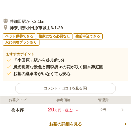
井細田駅から2.1km
神奈川県小田原市城山3-1-29
ペット供養できる
檀家になる必要なし
生前申込できる
永代供養プランあり
おすすめポイント
「小田原」駅から徒歩約5分
風光明媚な景色と四季折々の花が咲く樹木葬庭園
お墓の継承者がいなくても安心
コメント・口コミを見る
お墓タイプ
参考価格
管理費
ライフドット編集部のコメント
小田原の森は、「小田原」駅西口から徒歩約5分、歴史ある城山
20
樹木葬
0円
万円（税込）～
地区に位置する願修寺境内に開園した樹木葬です。 願修寺は創
建から600年以上の歴史を持つ寺院です。永禄三年(1560年)、上
お墓の詳細を見る
杉氏と長尾氏の連合軍による小田原攻めの際に建物が焼失しまし
コメントの続きを読む
たが、小田原北条氏第三代当主である北条氏康の正室、瑞渓院が