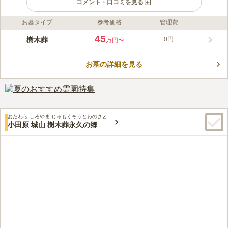
コメント・口コミを見る
お墓タイプ
参考価格
管理費
ライフドット編集部のコメント
神奈川県小田原市扇町の閑静な住宅地の一角にある寺院墓地で
45
樹木葬
0円
万円〜
す。 2019年に樹木葬墓地が新設されるなど、時代のニーズに合
わせた区画が用意されています。 庭園型とあり、しっかり手入
お墓の詳細を見る
れされた綺麗な芝生の中に埋葬することができます。 樹木葬は
コメントの続きを読む
永代供養となっています。後継者がいない方、お墓のことで家族
に迷惑をかけたくない方におすすめです。
口コミ評価
この霊園はまだ誰からも評価されていません。
おだわら しろやま じゅもくそうとわのさと
小田原 城山 樹木葬永久の郷