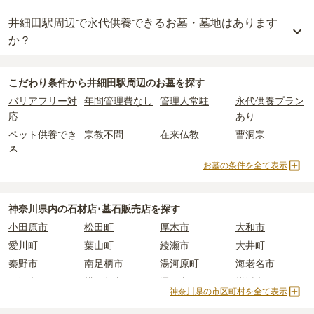
一方で、
神奈川県
内には、県または市区町村が運営する公営の霊園
する
「合祀墓（ごうしぼ）」
と呼ばれるタイプです。個別のお墓に
神奈川県の平均
166.9万円
です。いずれも区画の広さや墓石の大き
井細田駅周辺で永代供養できるお墓・墓地はあります
井細田駅周辺
には、
7
件の樹木葬があります。
が
17
件あります。
比べて省スペースで管理の手間がかからないため、費用が安く設定
さ・素材によって変わります。
詳しくは、
井細田駅周辺
の樹木葬の一覧
をご覧ください。
か？
されています。
樹木葬・納骨堂・永代供養墓は、基本的に墓石代がかからず、永代
公営霊園は民営の霊園と異なり、契約にあたって応募資格が設けら
価格の目安は、1名あたり5万円〜30万円程度です。
使用料のみかかります。
井細田駅周辺
には、永代供養できるお墓・墓地が
12
件あります。
れているケースがほとんどです。
こだわり条件から
井細田駅周辺
のお墓を探す
詳しくは、
井細田駅周辺
の永代供養の一覧
をご覧ください。
主な条件として、遺骨がすでにある、該当の市区町村に一定年数以
井細田駅周辺
で安価なお墓を探したい場合は、
価格の安い順
で並び
なお、お墓によっては以下の費用が別途かかる場合があります。
バリアフリー対
年間管理費なし
管理人常駐
永代供養プラン
上住んでいるなどが挙げられます。
替えてお墓を探すのがおすすめです。
・
開眼法要の費用
：お墓を新しく建てた際に行う儀式のための費
応
あり
条件を満たさない場合は、申し込み自体ができないことも多いた
用。僧侶に渡すお布施がかかります。
め、事前の確認が重要です。
ペット供養でき
宗教不問
在来仏教
曹洞宗
・
納骨式の費用
：お墓に遺骨を納める儀式のための費用。僧侶に渡
契約条件の詳細は、各霊園のページをご確認いただくか、資料請求
る
すお布施、会食などの費用がかかります。
よりお問い合わせください。
お墓の条件を全て表示
・
年間管理費
：お墓の管理費。契約後、毎年発生するケースがあり
真言宗
日蓮宗
浄土宗
臨済宗
ます。
黄檗宗
樹木葬
納骨堂
永代供養墓
民営霊園
寺院墓地
1人用区画あり
2人用区画あり
神奈川県
内の石材店･墓石販売店を探す
正確な費用は、区画や石材の選び方によって大きく変わるため、見
3人用区画あり
小田原市
松田町
厚木市
大和市
積もりを取るまで確定しません。
現地見学では、担当者に「提示金額以外にかかる費用はないか」を
愛川町
葉山町
綾瀬市
大井町
必ず確認することをおすすめします。
秦野市
南足柄市
湯河原町
海老名市
現地への見学が難しい場合は、資料請求でも各霊園の詳しい料金案
平塚市
横須賀市
逗子市
横浜市
内を取り寄せることができます。
神奈川県の市区町村を全て表示
三浦市
鎌倉市
伊勢原市
川崎市