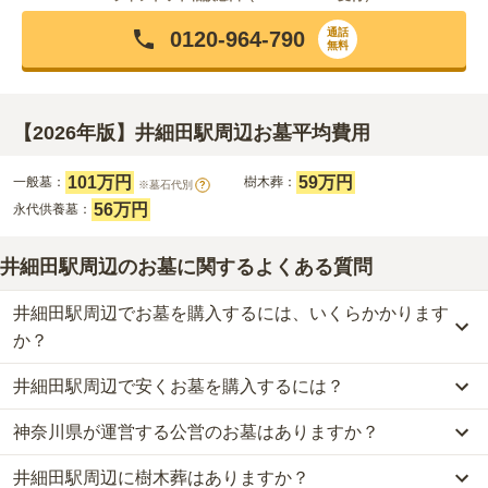
通話
0120-964-790
無料
【2026年版】井細田駅周辺お墓平均費用
101万円
59万円
一般墓：
樹木葬：
※墓石代別
?
56万円
永代供養墓：
井細田駅周辺のお墓に関するよくある質問
井細田駅周辺でお墓を購入するには、いくらかかります
か？
井細田駅周辺で安くお墓を購入するには？
井細田駅周辺
での購入費用の目安は、
一般墓が約268万円、樹木葬
が約59万円、永代供養墓が約56万円
です。
神奈川県が運営する公営のお墓はありますか？
井細田駅周辺
で一番安価な
お墓
は、
玉泉寺 永代供養墓・樹木葬
の
永
一般墓を建てる場合は、「永代使用料（土地代）」と「墓石代」の
代供養墓
で、
11万円
からお求めいただけます。
2つが主な費用となります。
井細田駅周辺に樹木葬はありますか？
井細田駅周辺
には、公営の霊園の掲載がありません。
一般的に最も費用を抑えられるのは、他の方のご遺骨と一緒に埋葬
井細田駅周辺
の一般墓の永代使用料の平均は
101万円
で、墓石代は