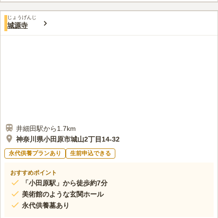
願修寺の薬師如来を信仰していたことから、小田原城内に薬師如
口コミ評価
来を勧請し、新たに寺院が建立されました。 現在は岩山レオ知
じょうげんじ
この霊園はまだ誰からも評価されていません。
城源寺
実住職がお寺を守り、本堂を新しく建て替え、人々の心身の健康
のための坐禅プログラムを主催するなど、時代に合ったお寺づく
りに邁進されています。
井細田駅から1.7km
神奈川県小田原市城山2丁目14-32
永代供養プランあり
生前申込できる
おすすめポイント
「小田原駅」から徒歩約7分
美術館のような玄関ホール
永代供養墓あり