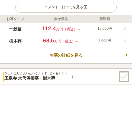
コメント・口コミを見る
お墓タイプ
参考価格
管理費
ライフドット編集部のコメント
小田原中央霊園は、2020年4月にオープンしたばかりの新しい霊
112.4
一般墓
12,000円
万円（税込）～
園で、小田原厚木道路「小田原東インター」から車で約5分の場
所にあります。参道は平坦で陽当たり良好、天気が良い日には富
68.5
樹木葬
2,000円
万円（税込）～
士山を望むことができるほど開放感があります。また、ペットと
コメントの続きを読む
一緒のお墓に入ることができ、全区画で永代供養が付いているた
めお墓の継承者を心配する必要はありません。
お墓の詳細を見る
口コミ評価
4.8
みんなの評価
口コミ
1
件
参拝に便利で、お墓から富士山も見える環境はうれしい。
60代
女性
ぎょくせんじ えいたいくようぼ・じゅもくそう
口コミの続きを読む
玉泉寺 永代供養墓・樹木葬