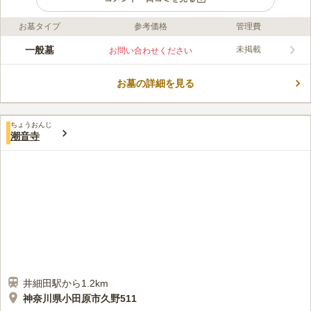
お墓タイプ
参考価格
管理費
ライフドット編集部のコメント
願成寺は小田原市にある曹洞宗のお寺です。 閑静な住宅地に囲
一般墓
未掲載
お問い合わせください
まれており、静寂に包まれたなかでお参りすることができます。
近くには飲食店やコンビニが点在しているため、食事や買い物に
お墓の詳細を見る
困ることはありません。 最寄り駅の緑町駅は小田原駅から1駅な
コメントの続きを読む
ので、新幹線を乗り継いて遠方からのお参りにも便利です。 願
成寺が供養を行ってくれるため、継承者のいない方でも安心して
口コミ評価
お任せできます。
ちょうおんじ
この霊園はまだ誰からも評価されていません。
潮音寺
井細田駅から1.2km
神奈川県小田原市久野511