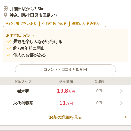
井細田駅から7.5km
神奈川県小田原市田島577
永代供養プランあり
生前申込できる
檀家になる必要なし
おすすめポイント
景観を楽しみながら行ける
約730年前に開山
俳人のお墓がある
コメント・口コミを見る
お墓タイプ
参考価格
管理費
ライフドット編集部のコメント
西湘バイパス「国府津インター」から車で約6分の場所にある玉
19.8
樹木葬
0円
万円
泉寺には、本尊として釈迦如来坐像が祀られています。 お寺の
門外には「経石名号石」があり、往古唐の国より大般若経が渡来
11
永代供養墓
0円
万円
する際に船底に積まれていたものと言われています。 由緒正し
コメントの続きを読む
い寺院墓地なので安心してお任せすることができます。 付近の
剣沢川沿いに綺麗な桜並木があるので、春のお参り時はお花見を
お墓の詳細を見る
口コミ評価
楽しめます。
この霊園はまだ誰からも評価されていません。