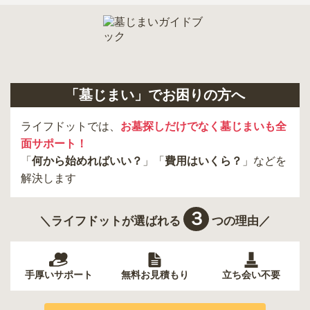
寒川町
相模原市
真鶴町
二宮町
茅ヶ崎市
藤沢市
山北町
「墓じまい」でお困りの方へ
ライフドットでは、
お墓探しだけでなく墓じまいも全
面サポート！
「
何から始めればいい？
」「
費用はいくら？
」などを
解決します
３
＼ライフドットが選ばれる
つの理由／
手厚いサポート
無料お見積もり
立ち会い不要