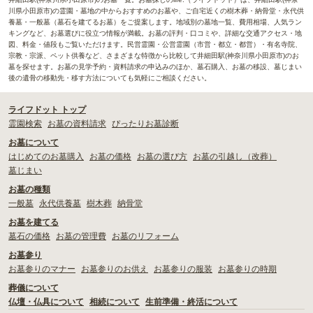
川県小田原市)の霊園・墓地の中からおすすめのお墓や、ご自宅近くの樹木葬・納骨堂・永代供
養墓・一般墓（墓石を建てるお墓）をご提案します。地域別の墓地一覧、費用相場、人気ラン
キングなど、お墓選びに役立つ情報が満載。お墓の評判・口コミや、詳細な交通アクセス・地
図、料金・値段もご覧いただけます。民営霊園・公営霊園（市営・都立・都営）・有名寺院、
宗教・宗派、ペット供養など、さまざまな特徴から比較して井細田駅(神奈川県小田原市)のお
墓を探せます。お墓の見学予約・資料請求の申込みのほか、墓石購入、お墓の移設、墓じまい
後の遺骨の移動先・移す方法についても気軽にご相談ください。
ライフドット トップ
霊園検索
お墓の資料請求
ぴったりお墓診断
お墓について
はじめてのお墓購入
お墓の価格
お墓の選び方
お墓の引越し（改葬）
墓じまい
お墓の種類
一般墓
永代供養墓
樹木葬
納骨堂
お墓を建てる
墓石の価格
お墓の管理費
お墓のリフォーム
お墓参り
お墓参りのマナー
お墓参りのお供え
お墓参りの服装
お墓参りの時期
葬儀について
仏壇・仏具について
相続について
生前準備・終活について