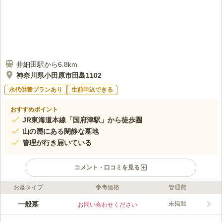
井細田駅から6.8km
神奈川県小田原市田島1102
永代供養プランあり
生前申込できる
おすすめポイント
JR東海道本線「国府津駅」から徒歩圏
山の麓にある閑静な墓地
管理が行き届いている
コメント・口コミを見る
お墓タイプ
参考価格
管理費
ライフドット編集部のコメント
一徳寺は1298年に雪庭白禅師によって開山されたと伝わる臨済
一般墓
未掲載
お問い合わせください
宗建長寺派の名刹です。 境内には樹齢700年を超える2本の老槙
が植えられており、一徳寺が刻んできた長い歴史を感じさせてく