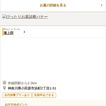
ています。フラットでバリアフリーという観点でも優れており、
お墓の詳細を見る
車椅子の方でも訪問しやすいです。また、駐車場があることで車
コメントの続きを読む
でのお参りもしやすくなっていますし、駐車場の広さも魅力的で
す。
口コミ評価
2.8
みんなの評価
口コミ
3
件
花屋等は近くにないので、とても不便供え物や花は前日に自宅周
50代
男性
れんじょういん
辺で買っておいてお墓参りする食事等をするお店も近くにないので、何か
蓮上院
ある時は少し遠いが車で食事等の出来る場所まで行くとても不便
口コミの続きを読む
井細田駅から2.2km
神奈川県小田原市浜町2丁目1-51
永代供養プランあり
生前申込できる
おすすめポイント