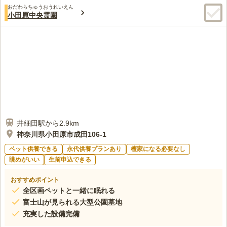
おだわらちゅうおうれいえん
小田原中央霊園
井細田駅から2.9km
神奈川県小田原市成田106-1
ペット供養できる
永代供養プランあり
檀家になる必要なし
眺めがいい
生前申込できる
おすすめポイント
全区画ペットと一緒に眠れる
富士山が見られる大型公園墓地
充実した設備完備