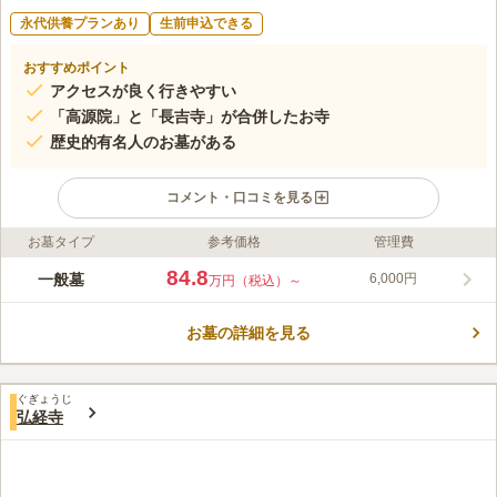
永代供養プランあり
生前申込できる
おすすめポイント
アクセスが良く行きやすい
「高源院」と「長吉寺」が合併したお寺
歴史的有名人のお墓がある
コメント・口コミを見る
お墓タイプ
参考価格
管理費
ライフドット編集部のコメント
曹洞宗に帰属して、心穏やかに眠れます。 かつて境内には、市
84.8
一般墓
6,000円
万円（税込）～
の天然記念物「ハクモクレン」の大木があり、樹冠一杯に大型の
白い花をたくさんつけ、訪れる人の目を楽しませてくれました。
お墓の詳細を見る
現在は残念ながら枯れてしまい、今では見ることができません
コメントの続きを読む
が、代わりに跡地には若木が植えてあり、フレッシュさを感じら
れます。
口コミ評価
ぐぎょうじ
この霊園はまだ誰からも評価されていません。
弘経寺