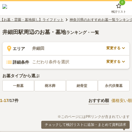
0
検討リスト
【お墓・霊園・墓地探し】ライフドット
神奈川県のおすすめお墓一覧ランキン
井細田駅周辺のお墓・墓地
ランキング・一覧
変更する
井細田
エリア
変更する
こだわり条件を選択
詳細条件
お墓タイプから選ぶ
一般墓
樹木葬
納骨堂
永代供養墓
1
-
17
/
17
件
おすすめ順
価格安い順
※このページにはPRリンクが含まれています
チェックして検討リストに追加・まとめて資料請求