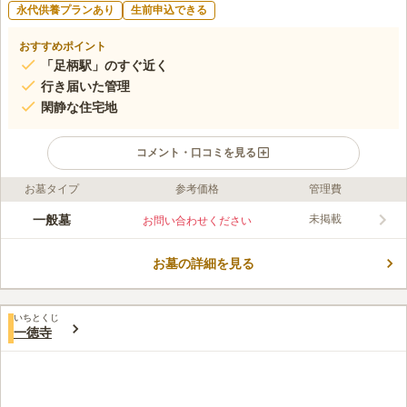
永代供養プランあり
生前申込できる
おすすめポイント
「足柄駅」のすぐ近く
行き届いた管理
閑静な住宅地
コメント・口コミを見る
お墓タイプ
参考価格
管理費
ライフドット編集部のコメント
潮音寺は曹洞宗の寺院墓地です。 境内には商売繁盛や、金運上
一般墓
未掲載
お問い合わせください
昇の神として知られる毘沙門天が祀られています。 曹洞宗に縁
の方がお墓を建てれられますが、お子さんやご家族が遠方に居
お墓の詳細を見る
て、お墓の存続に心配な方も相談することができます。 多目的
コメントの続きを読む
に使えるホールがあり、ご親族が集まる年忌法要も執り行うこと
ができるのも安心ポイントです。
口コミ評価
いちとくじ
この霊園はまだ誰からも評価されていません。
一徳寺