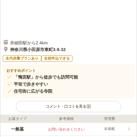
井細田駅から2.4km
神奈川県小田原市東町3-9-32
永代供養プランあり
生前申込できる
おすすめポイント
「鴨宮駅」から徒歩でも訪問可能
平坦で歩きやすい
住宅街に広がる寺院
コメント・口コミを見る
お墓タイプ
参考価格
管理費
ライフドット編集部のコメント
弘経寺は相模湾に近く、西湘バイパス「小田原インター」から車
一般墓
未掲載
お問い合わせください
で3分と、ほのかに潮の香りも感じられるロケーションに位置し