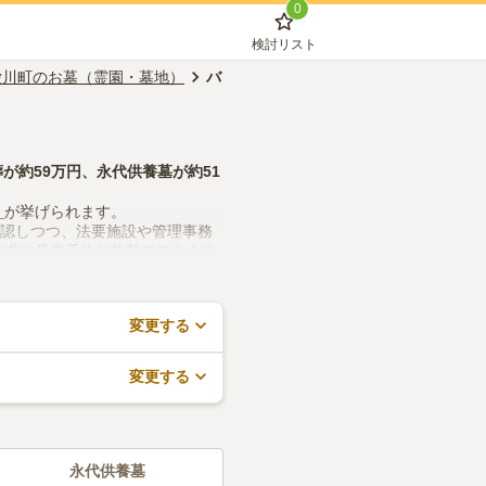
0
検討リスト
愛川町のお墓（霊園・墓地）
バリアフリー対応
葬
が約
59万円
、
永代供養墓
が約
51
」
が挙げられます。
確認しつつ、法要施設や管理事務
請求や見学予約が無料でできます
変更する
変更する
永代供養墓