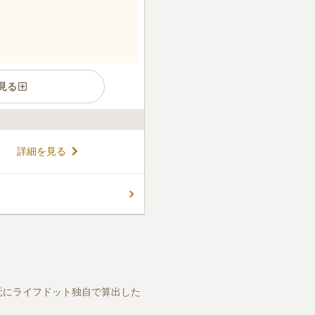
見る
霊園です。周りは開けている
詳細を見る
きます。園内には多くの花や
ろいを感じながらお参りする
いては在来仏教となっていま
コメントの続きを読む
汲み場があります。遺骨の無
きます。
件
前に花などは準備していま
特に困ることはありません
元にライフドット独自で算出した
口コミの続きを読む