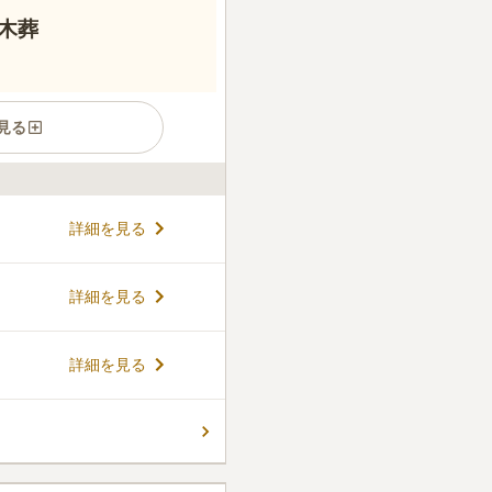
木葬
見る
霊園です。総面積約17.3万平
詳細を見る
にあります。陽光を遮るよう
日当たり良好です。レストラ
。事前予約制ではあります
コメントの続きを読む
詳細を見る
には、無料シャトルバスが運
・青葉台・横浜の5駅から利用
内でも最大級の大規模霊園
7
件
詳細を見る
まれた関東最大級の公園墓地
に囲まれています。360度の
歴史と文化を感じられます。
なことにドラマのロケにもよ
れているので、ペットも埋葬
あります。
同じ時間を過ごしてきたペッ
口コミの続きを読む
できます。