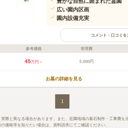
豊かな自然に囲まれた霊園
広い園内区画
園内設備充実
コメント・口コミを
参考価格
管理費
ライフドット編集部のコメント
見晴らしの良いさがみ丘陵にある
45
5,000円
万円～
ので、近隣の山々を望むことがで
木が植えられています。四季の移
ことができる環境です。宗教につ
お墓の詳細を見る
す。園内には清潔に管理された水
い方でもお墓を申し込むことがで
口コミ評価
4.5
みんなの評価
口コミ
2
1
霊園の近くには特に店は無く、事
50代
男性
す。食事をするところは途中何軒かあり、
が、途中で食事をすることはありません。
、実際と異なる場合があります。また、近隣地域の墓石制作・工事費を
新の価格等を知りたい場合は、資料請求にてご確認ください。