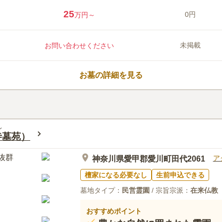
ので、ご家族のお墓としても使用
25
0円
万円～
口コミ評価
この霊園はまだ誰からも評価されていませ
未掲載
お問い合わせください
お墓の詳細を見る
ん
寺墓苑）
ア
神奈川県愛甲郡愛川町田代2061
檀家になる必要なし
生前申込できる
墓地タイプ：
民営霊園
/ 宗旨宗派：
在来仏教
おすすめポイント