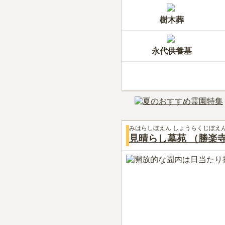
樹木葬
永代供養墓
みはらしぼえん しょうらくじぼえ
見晴らし墓苑 （勝楽