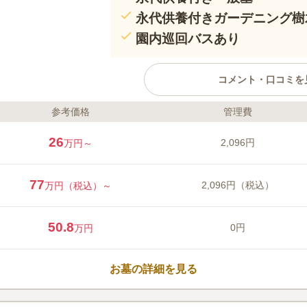
永代供養付きガーデニング樹
園内巡回バスあり
コメント・口コミを
参考価格
管理費
ライフドット編集部のコメント
2006年に大幅リニューアルされた
26
2,096円
万円～
方メートルという広大な敷地の中
なものがないので、園内はどこも
ンもある充実した施設環境も魅力
77
2,096円（税込）
万円（税込）～
が、土曜日・日曜日・お盆の時期
行します。海老名・相模原・町田
口コミ評価
できるので、便利です。神奈川県
50.8
3.5
みんなの評価
口コミ
1
0円
万円
で、開放感あふれる豊かな緑に囲
お墓の周りはほぼそのままの自然
50代
男性
となっており、著名人も多く眠る
パノラマを満喫することができます。意外
また、ペット永代供養墓が建立さ
お墓の詳細を見る
く使用されているようです。写真が飾って
することができます。家族として
トと最期まで一緒に過ごすことが