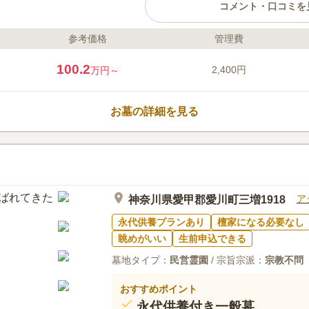
コメント・口コミを
参考価格
管理費
ライフドット編集部のコメント
豊かな自然の中にある霊園です。
100.2
2,400円
万円～
のがありません。日当たりは良好
広さを感じながらお参りすること
理が行き届いていて清潔です。い
お墓の詳細を見る
ます。園内の売店ではお参りに必
ない荷物でお参りしたい方には便
口コミ評価
4.1
みんなの評価
口コミ
6
管理事務所でお花とお線香は購入
40代
男性
どできるお店などはないと思ったほうがい
ア
神奈川県愛甲郡愛川町三増1918
場近くということもあり森を切り開いたよ
緑に囲まれていて気持ちのいい場所です。
永代供養プランあり
檀家になる必要なし
眺めがいい
生前申込できる
墓地タイプ：
民営霊園
/ 宗旨宗派：
宗教不問
おすすめポイント
永代供養付き一般墓