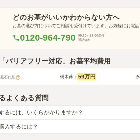
どのお墓がいいかわからない方へ
お墓の選び方についてご相談を受付けています。お気軽にお電話
0120-964-790
09:30～18:00
受付
通話無料
川町「バリアフリー対応」お墓平均費用
59万円
樹木葬：
※墓石代別
?
るよくある質問
するには、いくらかかりますか？
購入するには？
目安は、
一般墓が約211万円、樹木葬が約59万円、永代供養墓
、「永代使用料（土地代）」と「墓石代」の2つが主な費用と