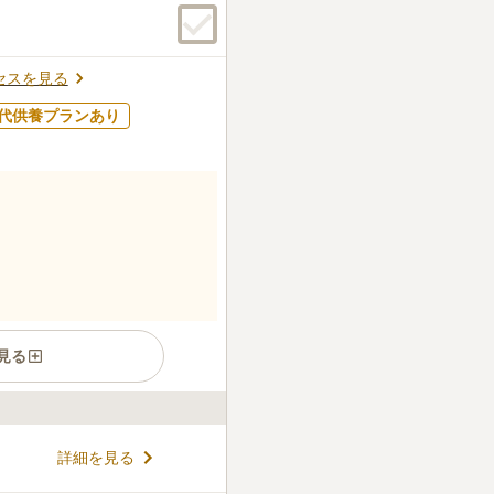
セスを見る
代供養プランあり
見る
た樹木葬墓地です。周辺環境も
詳細を見る
は、自然に包まれながら穏や
区画に4霊まで埋葬可能です