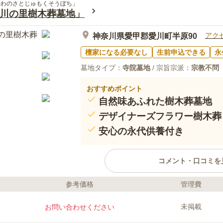
かわのさとじゅもくそうぼち」
川の里樹木葬墓地」
アク
神奈川県愛甲郡愛川町半原90
檀家になる必要なし
生前申込できる
永
墓地タイプ：
寺院墓地
/ 宗旨宗派：
宗教不問
おすすめポイント
自然味あふれた樹木葬墓地
デザイナーズフラワー樹木葬
安心の永代供養付き
コメント・口コミを
参考価格
管理費
ライフドット編集部のコメント
2018年10月、妙誠寺内に誕生し
未掲載
お問い合わせください
良く、山野草に囲まれたこの墓地
かに眠りたい方におすすめです。1