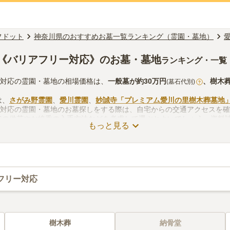
フドット
神奈川県のおすすめお墓一覧ランキング（霊園・墓地）
《バリアフリー対応》のお墓・墓地
ランキング・一覧
ー対応の霊園・墓地の相場価格は、
一般墓
が約
30万円
、
樹木
(墓石代別)
?
は、
さがみ野霊園
、
愛川霊園
、
妙誠寺「プレミアム愛川の里樹木葬墓地
ー対応の霊園・墓地のお墓探しをする際は、自宅からの交通アクセスを
での供花やお線香の入手方法などを考慮して選ぶとよいでしょう。資料
もっと見る
フリー対応
樹木葬
納骨堂