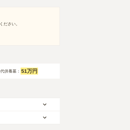
ください。
51万円
永代供養墓：
が約58万円
です。
なります。