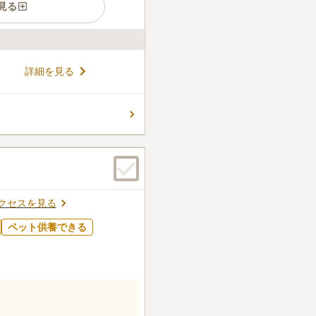
見る
周りには陽光を遮るようなも
詳細を見る
で、開放感があります。空の
ができる環境です。園内は管
つでも気持ちよくお参りでき
コメントの続きを読む
要なものを購入できます。少
利です。
件
できます、霊園近くで食事な
いと思います。霊園はゴルフ
クセスを見る
うな感じです。とても静かで
ペット供養できる
口コミの続きを読む