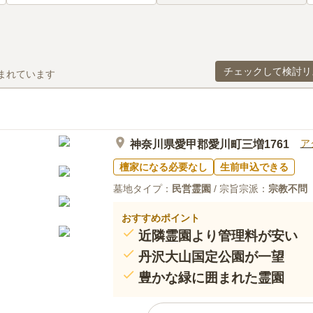
チェックして検討リ
まれています
ア
神奈川県愛甲郡愛川町三増1761
檀家になる必要なし
生前申込できる
墓地タイプ：
民営霊園
/ 宗旨宗派：
宗教不問
おすすめポイント
近隣霊園より管理料が安い
丹沢大山国定公園が一望
豊かな緑に囲まれた霊園