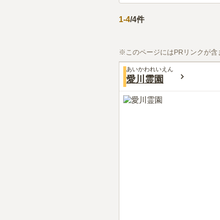
1
-
4
/
4
件
※このページにはPRリンクが含
あいかわれいえん
愛川霊園