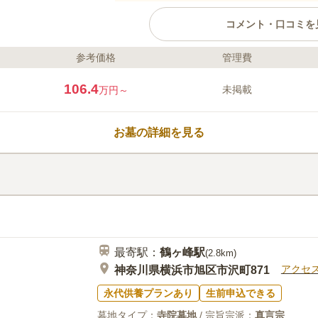
コメント・口コミを
参考価格
管理費
ライフドット編集部のコメント
真っ直ぐに伸びる参道がとても印
106.4
未掲載
万円～
て自然に溢れていて居心地の良い
にある大日如来坐像は歴史的な価
市の有形文化財に指定されていま
お墓の詳細を見る
ながらのお参りもできます。駐車
たいという方に向いています。
口コミ評価
3.2
みんなの評価
口コミ
3
周りは閑静な環境であり、墓の手
30代
男性
め、いつも新鮮な気持ちでお参りすること
まうようなお寺です
最寄駅：
鶴ヶ峰
駅
(
2.8km
)
アクセ
神奈川県横浜市旭区市沢町871
永代供養プランあり
生前申込できる
墓地タイプ：
寺院墓地
/ 宗旨宗派：
真言宗