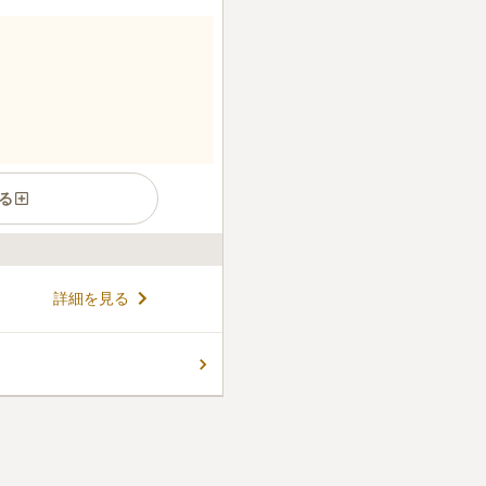
る
で自然を満喫しながらお参り
詳細を見る
が良いので天気が良い日には
バイパスの新桜ケ丘ICからも
きます。管理が行き届いてい
コメントの続きを読む
きるのも魅力の一つとなって