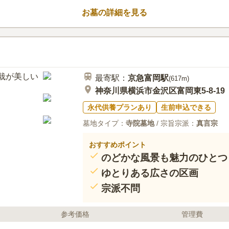
お墓の詳細を見る
最寄駅：
京急富岡
駅
(
617m
)
神奈川県横浜市金沢区富岡東5-8-19
永代供養プランあり
生前申込できる
墓地タイプ：
寺院墓地
/ 宗旨宗派：
真言宗
おすすめポイント
のどかな風景も魅力のひとつ
ゆとりある広さの区画
宗派不問
参考価格
管理費