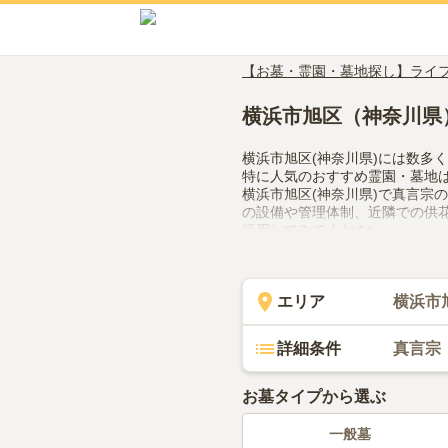
【お墓・霊園・墓地探し】ライ
横浜市旭区（神奈川県
横浜市旭区(神奈川県)には数多
特に人気のおすすめ霊園・墓地
横浜市旭区(神奈川県)で真言宗
の設備や管理体制、近隣での供
活用してみてください。
エリア
横浜市
詳細条件
真言宗
お墓タイプから選ぶ
一般墓