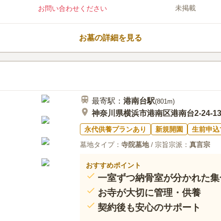
未掲載
お問い合わせください
お墓の詳細を見る
最寄駅：
港南台
駅
(
801m
)
神奈川県横浜市港南区港南台2-24-1
永代供養プランあり
新規開園
生前申込
墓地タイプ：
寺院墓地
/ 宗旨宗派：
真言宗
おすすめポイント
一室ずつ納骨室が分かれた集
お寺が大切に管理・供養
契約後も安心のサポート