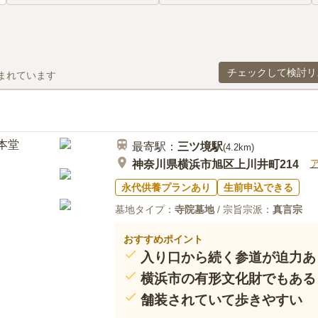
チェックして検討リ
まれています
最寄駅：
三ツ境
駅
(
4.2km
)
神奈川県横浜市旭区上川井町214
永代供養プランあり
生前申込できる
墓地タイプ：
寺院墓地
/ 宗旨宗派：
真言宗
おすすめポイント
入り口から続く参道が迫力あ
横浜市の有形文化財でもある
舗装されていて歩きやすい