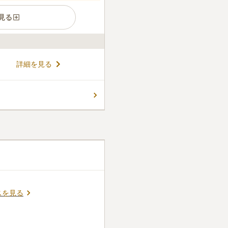
見る
象的な長源寺は、周囲も含め
詳細を見る
場所が広がっています。本尊
値が高いことで知られ、横浜
す。鐘楼の美しい音色を聞き
コメントの続きを読む
場があるために、車で訪問し
件
入れは整っている。ことた
が可能。ついつい長居してし
口コミの続きを読む
スを見る