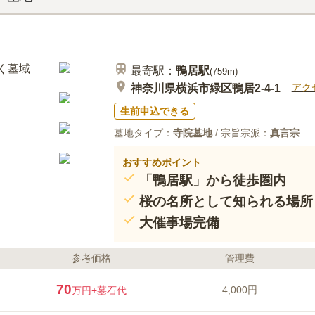
最寄駅：
鴨居
駅
(
759m
)
アク
神奈川県横浜市緑区鴨居2-4-1
生前申込できる
墓地タイプ：
寺院墓地
/ 宗旨宗派：
真言宗
おすすめポイント
「鴨居駅」から徒歩圏内
桜の名所として知られる場所
大催事場完備
参考価格
管理費
70
4,000円
万円
+墓石代