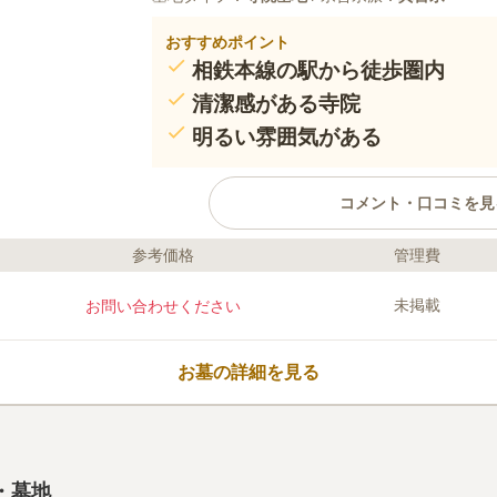
おすすめポイント
相鉄本線の駅から徒歩圏内
清潔感がある寺院
明るい雰囲気がある
コメント・口コミを見
参考価格
管理費
ライフドット編集部のコメント
住宅地の中にある長見寺は、緑が豊か
未掲載
お問い合わせください
することができます。また、日当たり
気持ちよくお参り可能です。保土ヶ谷
近く、駐車場もあって車での訪問もで
お墓の詳細を見る
て、安心してお墓を利用することがで
います。
口コミ評価
この霊園はまだ誰からも評価されていません。
・墓地