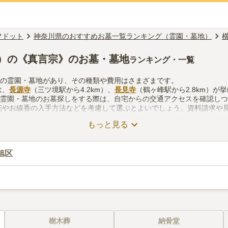
フドット
神奈川県のおすすめお墓一覧ランキング（霊園・墓地）
）の《真言宗》のお墓・墓地
ランキング・一覧
くの霊園・墓地があり、その種類や費用はさまざまです。
は、
長源寺
（三ツ境駅から4.2km）、
長見寺
（鶴ヶ峰駅から2.8km）が
の霊園・墓地のお墓探しをする際は、自宅からの交通アクセスを確認し
花やお線香の入手方法などを考慮して選ぶとよいでしょう。資料請求や
もっと見る
旭区
樹木葬
納骨堂