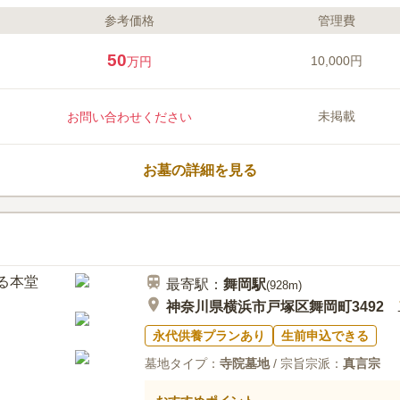
参考価格
管理費
50
10,000円
万円
未掲載
お問い合わせください
お墓の詳細を見る
最寄駅：
舞岡
駅
(
928m
)
神奈川県横浜市戸塚区舞岡町3492
永代供養プランあり
生前申込できる
墓地タイプ：
寺院墓地
/ 宗旨宗派：
真言宗