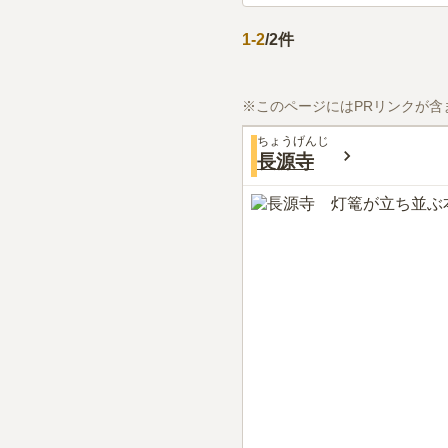
1
-
2
/
2
件
※このページにはPRリンクが含
ちょうげんじ
長源寺