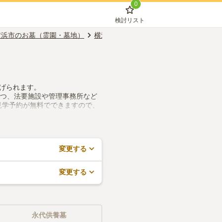
0
検討リスト
横浜市のお墓（霊園・墓地）
横浜市旭区のお墓（霊園・墓地）
真言
挙げられます。
つつ、法要施設や管理事務所など
見学予約が無料でできますので、
変更する
変更する
永代供養墓