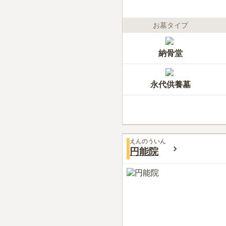
お墓タイプ
納骨堂
永代供養墓
えんのういん
円能院