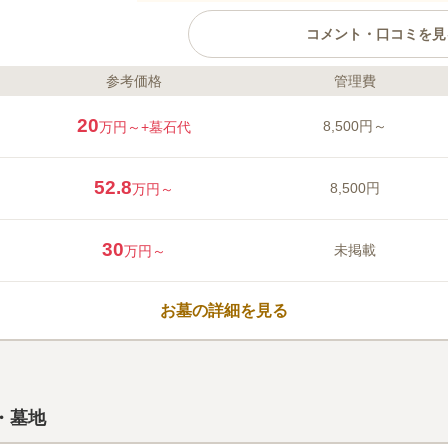
コメント・口コミを見
参考価格
管理費
ライフドット編集部のコメント
真言宗の寺である西方寺が管理してい
20
8,500円～
万円～
+墓石代
多くの桜の木が植えられています。春
お参りすることができる環境です。墓
います。足元に不安のある方でも安心
52.8
8,500円
万円～
は法要施設があり、法要とお墓参りを
利です。
口コミ評価
この霊園はまだ誰からも評価されていません。
30
未掲載
万円～
お墓の詳細を見る
・墓地