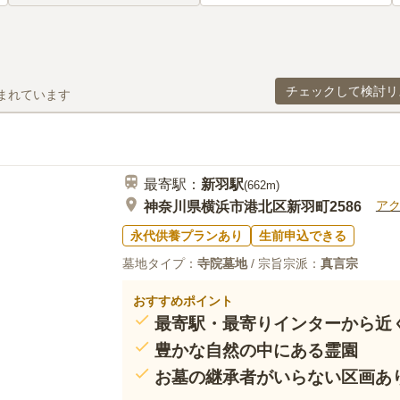
チェックして検討リ
まれています
最寄駅：
新羽
駅
(
662m
)
ア
神奈川県横浜市港北区新羽町2586
永代供養プランあり
生前申込できる
墓地タイプ：
寺院墓地
/ 宗旨宗派：
真言宗
おすすめポイント
最寄駅・最寄りインターから近
豊かな自然の中にある霊園
お墓の継承者がいらない区画あ