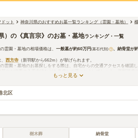
フドット
神奈川県のおすすめお墓一覧ランキング（霊園・墓地）
県）の《真言宗》のお墓・墓地
ランキング・一覧
宗の霊園・墓地の相場価格は、
一般墓
が約
60万円
、
納骨堂
が
(墓石代別)
?
は、
西方寺
（新羽駅から662m）が挙げられます。
宗の霊園・墓地のお墓探しをする際は、自宅からの交通アクセスを確認
供花やお線香の入手方法などを考慮して選ぶとよいでしょう。資料請求
もっと見る
港北区
樹木葬
納骨堂