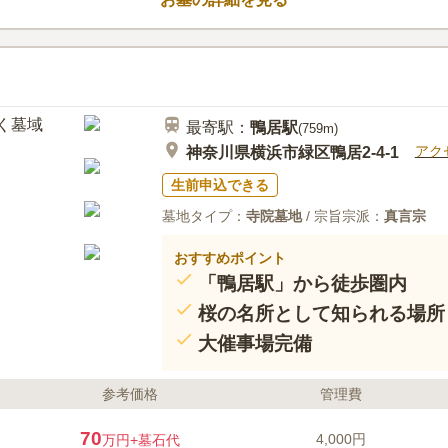
最寄駅：
鴨居
駅
(
759m
)
アク
神奈川県横浜市緑区鴨居2-4-1
生前申込できる
墓地タイプ：
寺院墓地
/ 宗旨宗派：
真言宗
おすすめポイント
「鴨居駅」から徒歩圏内
桜の名所として知られる場所
大催事場完備
参考価格
管理費
70
4,000円
万円
+墓石代