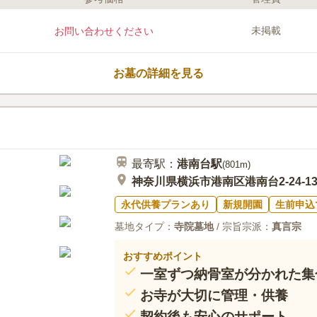
未掲載
お問い合わせください
お墓の詳細を見る
最寄駅：
港南台
駅
(
801m
)
神奈川県横浜市港南区港南台2-24-1
永代供養プランあり
新規開園
生前申込
墓地タイプ：
寺院墓地
/ 宗旨宗派：
真言宗
おすすめポイント
一室ずつ納骨室が分かれた集
お寺が大切に管理・供養
契約後も安心のサポート