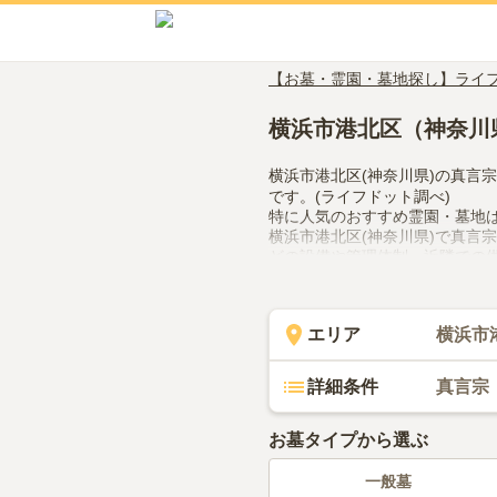
【お墓・霊園・墓地探し】ライ
横浜市港北区（神奈川
横浜市港北区(神奈川県)の真言
です。(ライフドット調べ)
特に人気のおすすめ霊園・墓地
横浜市港北区(神奈川県)で真言
どの設備や管理体制、近隣での
で、活用してみてください。
エリア
横浜市
詳細条件
真言宗
お墓タイプから選ぶ
一般墓