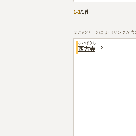
1
-
1
/
1
件
※このページにはPRリンクが含
さいほうじ
西方寺