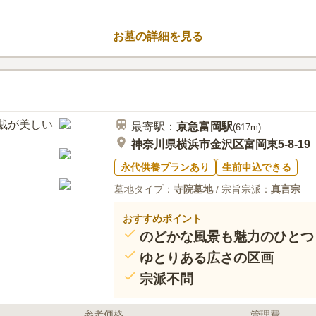
お墓の詳細を見る
最寄駅：
京急富岡
駅
(
617m
)
神奈川県横浜市金沢区富岡東5-8-19
永代供養プランあり
生前申込できる
墓地タイプ：
寺院墓地
/ 宗旨宗派：
真言宗
おすすめポイント
のどかな風景も魅力のひとつ
ゆとりある広さの区画
宗派不問
参考価格
管理費