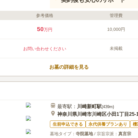
参考価格
管理費
50
10,000円
万円
未掲載
お問い合わせください
お墓の詳細を見る
最寄駅：
川崎新町
駅
(
439m
)
神奈川県川崎市川崎区小田1丁目25-1
生前申込できる
永代供養プランあり
檀
墓地タイプ：
寺院墓地
/ 宗旨宗派：
真言宗