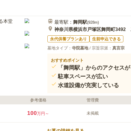
最寄駅：
舞岡
駅
(
928m
)
神奈川県横浜市戸塚区舞岡町3492
永代供養プランあり
生前申込できる
墓地タイプ：
寺院墓地
/ 宗旨宗派：
真言宗
おすすめポイント
「舞岡駅」からのアクセスが
駐車スペースが広い
水道設備が充実している
参考価格
管理費
100
未掲載
万円～
お墓の詳細を見る