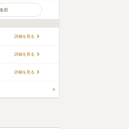
る
る寺院墓地です。境内には数
詳細を見る
には満開の桜を楽しみながら
域は平坦で歩きやすくなって
してお参りできます。境内に
コメントの続きを読む
詳細を見る
一か所で済ませたい方には便
詳細を見る