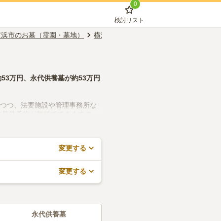
0
検討リスト
横浜市のお墓（霊園・墓地）
横浜市港北区のお墓（霊園・墓地）
真
約
53万円
、
永代供養墓
が約
53万円
しつつ、法要施設や管理事務所な
や見学予約が無料でできますの
変更する
変更する
永代供養墓