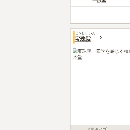
一般墓
ほうしゅいん
宝珠院
お墓タイプ