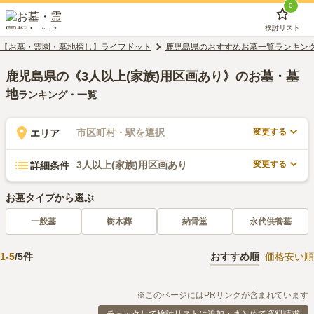
0
検討リスト
【お墓・霊園・墓地探し】ライフドット
鹿児島県のおすすめお墓一覧ランキン
鹿児島県の《3人以上(家族)用区画あり》のお墓・墓
地
ランキング・一覧
変更する
市区町村・駅を選択
エリア
変更する
3人以上(家族)用区画あり
詳細条件
お墓タイプから選ぶ
一般墓
樹木葬
納骨堂
永代供養墓
1
-
5
/
5
件
おすすめ順
価格安い順
※このページにはPRリンクが含まれています