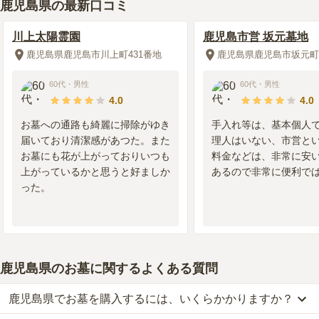
鹿児島県の最新口コミ
川上太陽霊園
鹿児島市営 坂元墓地
鹿児島県鹿児島市川上町431番地
鹿児島県鹿児島市坂元町
60代
・
男性
60代
・
男性
4.0
4.0
お墓への通路も綺麗に掃除がゆき
手入れ等は、基本個人
届いており清潔感があつた。また
理人はいない、市営と
お墓にも花が上がっておりいつも
料金などは、非常に安
上がっているかと思うと好ましか
あるので非常に便利で
った。
鹿児島県のお墓に関するよくある質問
鹿児島県でお墓を購入するには、いくらかかりますか？