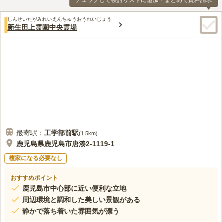
チェックして検討リストに追加・まとめて資料請求
しんせいたがみれいえんちゅうおうれいじょう
新生田上霊園中央霊場
最寄駅：
工学部前
駅
(
1.5km
)
鹿児島県鹿児島市唐湊2-1119-1
檀家になる必要なし
おすすめポイント
鹿児島市中心部に近い便利な立地
周辺環境と調和した美しい景観がある
静かで落ち着いた雰囲気が漂う