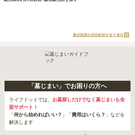
現地見学では、担当者に「提示金額以外にかかる費用はないか」を
必ず確認することをおすすめします。
現地への見学が難しい場合は、資料請求でも各霊園の詳しい料金案
内を取り寄せることができます。
鹿児島県の市区町村を全て表示
「墓じまい」でお困りの方へ
ライフドットでは、
お墓探しだけでなく墓じまいも全
面サポート！
「
何から始めればいい？
」「
費用はいくら？
」などを
解決します