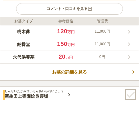
コメント・口コミを見る
お墓タイプ
参考価格
管理費
口コミ評価
この霊園はまだ誰からも評価されていません。
120
樹木葬
11,000円
万円
150
納骨堂
11,000円
万円
20
永代供養墓
0円
万円
お墓の詳細を見る
しんせいたがみれいえんあいられいじょう
新生田上霊園姶良霊場