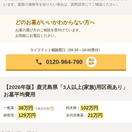
います。最新の価格等を知りたい場合は、資料請求にてご確認ください。
どのお墓がいいかわからない方へ
お墓の選び方のご相談を受付けています。
お気軽にお電話ください。
ライフドット相談窓口（
09:30～18:00
受付）
通話
0120-964-790
無料
【2026年版】鹿児島県「3人以上(家族)用区画あり」
お墓平均費用
38万円
102万円
一般墓：
樹木葬：
※墓石代別
?
129万円
21万円
納骨堂：
永代供養墓：