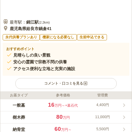
最寄駅：
錦江
駅
(
2.2km
)
鹿児島県姶良市鍋倉41
永代供養プランあり
檀家になる必要なし
生前申込できる
おすすめポイント
見晴らしの良い景観
安心の霊園で宗教不問の供養
アクセス便利な立地と充実の施設
コメント・口コミを見る
お墓タイプ
参考価格
管理費
ライフドット編集部のコメント
姶良市鍋倉に位置する新生田上霊園姶良霊場は、桜島や鹿児島市
16
一般墓
4,400円
万円～
+墓石代
街地を一望できる絶好のロケーションです。公益財団法人管理の
安心感のもと、宗教不問で利用でき、仏教や神道の法要施設も完
80
樹木葬
11,000円
万円
備。継承者がいなくても永代供養が可能なため、安心してご利用
コメントの続きを読む
いただけます。アクセスも良好で、JR日豊本線帖佐駅から車で
60
納骨堂
5,500円
万円～
約8分、また無料の送迎バスも運行しています。