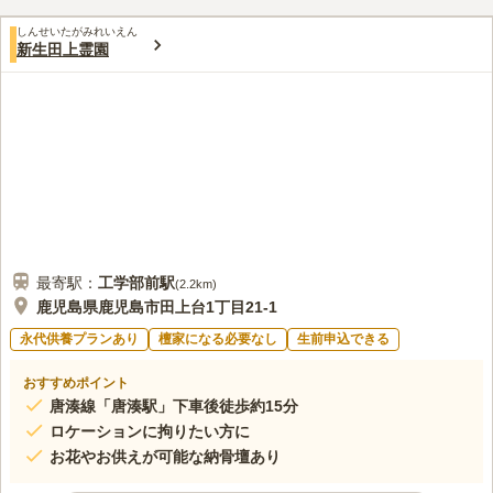
しんせいたがみれいえん
新生田上霊園
最寄駅：
工学部前
駅
(
2.2km
)
鹿児島県鹿児島市田上台1丁目21-1
永代供養プランあり
檀家になる必要なし
生前申込できる
おすすめポイント
唐湊線「唐湊駅」下車後徒歩約15分
ロケーションに拘りたい方に
お花やお供えが可能な納骨壇あり