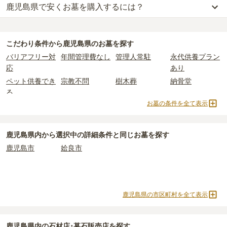
鹿児島県で安くお墓を購入するには？
鹿児島県
での購入費用の目安は、
一般墓が約278万円、樹木葬が約
102万円、納骨堂が約115万円、永代供養墓が約21万円
です。
鹿児島県
で一番安価な
お墓
は、
霧島市 宇都墓地
の
一般墓
で、
4000
一般墓を建てる場合は、「永代使用料（土地代）」と「墓石代」の
円
(墓石代別)
からお求めいただけます。
2つが主な費用となります。
こだわり条件から
鹿児島県
のお墓を探す
一般的に最も費用を抑えられるのは、他の方のご遺骨と一緒に埋葬
鹿児島県
の一般墓の永代使用料の平均は
32万円
で、墓石代は
鹿児島
バリアフリー対
年間管理費なし
管理人常駐
永代供養プラン
する
「合祀墓（ごうしぼ）」
と呼ばれるタイプです。個別のお墓に
県の平均
245.7万円
です。いずれも区画の広さや墓石の大きさ・素
応
あり
比べて省スペースで管理の手間がかからないため、費用が安く設定
材によって変わります。
ペット供養でき
宗教不問
樹木葬
納骨堂
されています。
樹木葬・納骨堂・永代供養墓は、基本的に墓石代がかからず、永代
る
価格の目安は、1名あたり5万円〜30万円程度です。
使用料のみかかります。
お墓の条件を全て表示
永代供養墓
公営霊園
民営霊園
寺院墓地
鹿児島県
で安価なお墓を探したい場合は、
価格の安い順
で並び替え
1人用区画あり
2人用区画あり
3人用区画あり
なお、お墓によっては以下の費用が別途かかる場合があります。
てお墓を探すのがおすすめです。
・
開眼法要の費用
：お墓を新しく建てた際に行う儀式のための費
鹿児島県
内から選択中の詳細条件と同じお墓を探す
用。僧侶に渡すお布施がかかります。
鹿児島市
姶良市
・
納骨式の費用
：お墓に遺骨を納める儀式のための費用。僧侶に渡
すお布施、会食などの費用がかかります。
・
年間管理費
：お墓の管理費。契約後、毎年発生するケースがあり
ます。
鹿児島県の市区町村を全て表示
正確な費用は、区画や石材の選び方によって大きく変わるため、見
積もりを取るまで確定しません。
鹿児島県
内の石材店･墓石販売店を探す