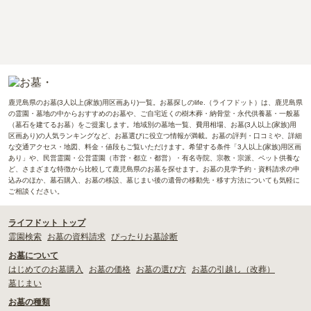
鹿児島県のお墓(3人以上(家族)用区画あり)一覧。お墓探しのlife.（ライフドット）は、鹿児島県
の霊園・墓地の中からおすすめのお墓や、ご自宅近くの樹木葬・納骨堂・永代供養墓・一般墓
（墓石を建てるお墓）をご提案します。地域別の墓地一覧、費用相場、お墓(3人以上(家族)用
区画あり)の人気ランキングなど、お墓選びに役立つ情報が満載。お墓の評判・口コミや、詳細
な交通アクセス・地図、料金・値段もご覧いただけます。希望する条件「3人以上(家族)用区画
あり」や、民営霊園・公営霊園（市営・都立・都営）・有名寺院、宗教・宗派、ペット供養な
ど、さまざまな特徴から比較して鹿児島県のお墓を探せます。お墓の見学予約・資料請求の申
込みのほか、墓石購入、お墓の移設、墓じまい後の遺骨の移動先・移す方法についても気軽に
ご相談ください。
ライフドット トップ
霊園検索
お墓の資料請求
ぴったりお墓診断
お墓について
はじめてのお墓購入
お墓の価格
お墓の選び方
お墓の引越し（改葬）
墓じまい
お墓の種類