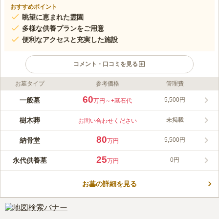
おすすめポイント
眺望に恵まれた霊園
多様な供養プランをご用意
便利なアクセスと充実した施設
コメント・口コミを見る
お墓タイプ
参考価格
管理費
ライフドット編集部のコメント
この霊園は桜島と鹿児島市街地を見渡せる絶好のロケーションに
60
一般墓
5,500円
万円～
+墓石代
あり、自然豊かな環境で故人を偲ぶことができます。多様な供養
プランが用意されており、特に宗教を問わず利用できる永代供養
樹木葬
未掲載
お問い合わせください
墓は継承者が不要で安心です。アクセスも良好で、年中無休の無
コメントの続きを読む
料送迎バスが運行。法要施設や会食可能な休憩室など、利用者の
80
納骨堂
5,500円
万円
ニーズに応える充実した施設が揃っています。
口コミ評価
この霊園はまだ誰からも評価されていません。
25
永代供養墓
0円
万円
お墓の詳細を見る