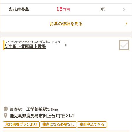
口コミ評価
この霊園はまだ誰からも評価されていません。
15
永代供養墓
0円
万円
お墓の詳細を見る
しんせいたがみれいえんたがみれいじょう
新生田上霊園田上霊場
最寄駅：
工学部前
駅
(
2.3km
)
鹿児島県鹿児島市田上台1丁目21-1
永代供養プランあり
檀家になる必要なし
生前申込できる