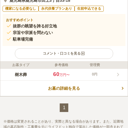
鹿児島県鹿児島市田上3丁目33-18
檀家になる必要なし
永代供養プランあり
生前申込できる
おすすめポイント
抜群の眺望を誇る好立地
宗旨や宗派を問わない
駐車場完備
コメント・口コミを見る
お墓タイプ
参考価格
管理費
ライフドット編集部のコメント
桜島と市街地を一望できる、抜群のロケーションを誇る墓地で
60
樹木葬
0円
万円〜
す。 四季折々の季節の移ろいを楽しむことできます。 自然に抱
かれた場所で樹木葬をお望みの方にピッタリです。 シンボルツ
お墓の詳細を見る
リーの桜が、春になると見事な花を咲かせ訪れる人の目を楽しま
コメントの続きを読む
せてくれます。 個別だけではなく共同墓もあるため、おひとり
様だけではなくご夫婦やご友人と一緒に眠りたい方にもおすすめ
口コミ評価
です。
この霊園はまだ誰からも評価されていません。
1
価格は変更されることがあり、実際と異なる場合があります。また、近隣地
域の墓石制作・工事費を元にライフドット独自で算出した価格が一部含まれて