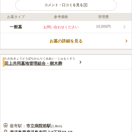
コメント・口コミを見る
お墓タイプ
参考価格
管理費
ライフドット編集部のコメント
新生田上霊園は、美しい景観を楽しむとができる霊園です。 心
一般墓
10,000円
お問い合わせください
地良い風を感じられる墓域は、陽当たり良好で明るくそして清潔
に保たれています。 菜園や自然に触れられる憩いのスペースも
お墓の詳細を見る
あり、お墓参りの後に立ち寄ることができます。 大型の駐車場
コメントの続きを読む
もあり、バリアフリーにも対応しているので車椅子の方でも安心
です。 本館の横には花屋があるため、線香やライターを購入す
口コミ評価
ることができます。
たがみきょうどうぼちかんりくみあい・じゅもくそう
4.5
みんなの評価
口コミ
2
件
田上共同墓地管理組合・樹木葬
霊園の途中や霊園直営の花屋があるが、通常自宅近くのスーパー
70代
男性
等お供え物や花を購入してお参りしている。また、霊園近くには食事処は
ないが、事前に予約すれば霊園で手配できるようだが、利用していない。
口コミの続きを読む
最寄駅：
市立病院前
駅
(
1.8km
)