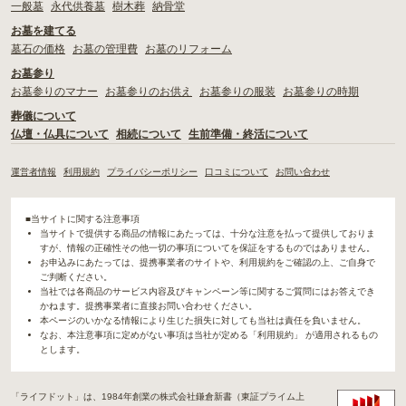
一般墓
永代供養墓
樹木葬
納骨堂
お墓を建てる
墓石の価格
お墓の管理費
お墓のリフォーム
お墓参り
お墓参りのマナー
お墓参りのお供え
お墓参りの服装
お墓参りの時期
葬儀について
仏壇・仏具について
相続について
生前準備・終活について
運営者情報
利用規約
プライバシーポリシー
口コミについて
お問い合わせ
■当サイトに関する注意事項
当サイトで提供する商品の情報にあたっては、十分な注意を払って提供しておりま
すが、情報の正確性その他一切の事項についてを保証をするものではありません。
お申込みにあたっては、提携事業者のサイトや、利用規約をご確認の上、ご自身で
ご判断ください。
当社では各商品のサービス内容及びキャンペーン等に関するご質問にはお答えでき
かねます。提携事業者に直接お問い合わせください。
本ページのいかなる情報により生じた損失に対しても当社は責任を負いません。
なお、本注意事項に定めがない事項は当社が定める「利用規約」 が適用されるもの
とします。
「ライフドット」は、1984年創業の株式会社鎌倉新書（東証プライム上