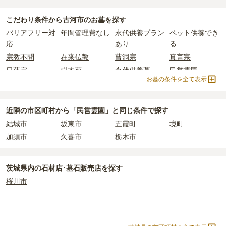
古河市
で一番安価な
お墓
は、
水海御廟
の
樹木葬
で、
17万円
からお求
使用料のみかかります。
めいただけます。
こだわり条件から
古河市
のお墓を探す
一般的に最も費用を抑えられるのは、他の方のご遺骨と一緒に埋葬
なお、お墓によっては以下の費用が別途かかる場合があります。
バリアフリー対
年間管理費なし
永代供養プラン
ペット供養でき
する
「合祀墓（ごうしぼ）」
と呼ばれるタイプです。個別のお墓に
・
開眼法要の費用
：お墓を新しく建てた際に行う儀式のための費
応
あり
る
比べて省スペースで管理の手間がかからないため、費用が安く設定
用。僧侶に渡すお布施がかかります。
宗教不問
在来仏教
曹洞宗
真言宗
されています。
・
納骨式の費用
：お墓に遺骨を納める儀式のための費用。僧侶に渡
日蓮宗
樹木葬
永代供養墓
民営霊園
価格の目安は、1名あたり5万円〜30万円程度です。
すお布施、会食などの費用がかかります。
お墓の条件を全て表示
寺院墓地
2人用区画あり
3人用区画あり
・
年間管理費
：お墓の管理費。契約後、毎年発生するケースがあり
古河市
で安価なお墓を探したい場合は、
価格の安い順
で並び替えて
ます。
お墓を探すのがおすすめです。
近隣の市区町村から
「民営霊園」と
同じ条件で探す
正確な費用は、区画や石材の選び方によって大きく変わるため、見
結城市
坂東市
五霞町
境町
積もりを取るまで確定しません。
加須市
久喜市
栃木市
現地見学では、担当者に「提示金額以外にかかる費用はないか」を
必ず確認することをおすすめします。
現地への見学が難しい場合は、資料請求でも各霊園の詳しい料金案
茨城県
内の石材店･墓石販売店を探す
内を取り寄せることができます。
桜川市