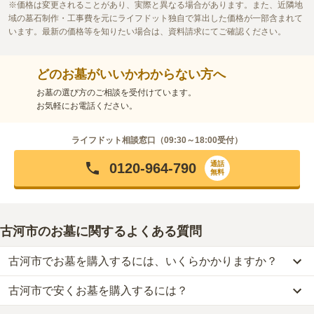
価格は変更されることがあり、実際と異なる場合があります。また、近隣地
域の墓石制作・工事費を元にライフドット独自で算出した価格が一部含まれて
います。最新の価格等を知りたい場合は、資料請求にてご確認ください。
どのお墓がいいかわからない方へ
お墓の選び方のご相談を受付けています。
お気軽にお電話ください。
ライフドット相談窓口（
09:30～18:00
受付）
通話
0120-964-790
無料
古河市のお墓に関するよくある質問
古河市でお墓を購入するには、いくらかかりますか？
古河市で安くお墓を購入するには？
古河市
での購入費用の目安は、
樹木葬が約40万円
です。
樹木葬・納骨堂・永代供養墓は、基本的に墓石代がかからず、永代