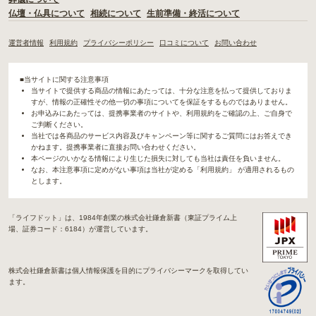
仏壇・仏具について
相続について
生前準備・終活について
運営者情報
利用規約
プライバシーポリシー
口コミについて
お問い合わせ
■当サイトに関する注意事項
当サイトで提供する商品の情報にあたっては、十分な注意を払って提供しておりま
すが、情報の正確性その他一切の事項についてを保証をするものではありません。
お申込みにあたっては、提携事業者のサイトや、利用規約をご確認の上、ご自身で
ご判断ください。
当社では各商品のサービス内容及びキャンペーン等に関するご質問にはお答えでき
かねます。提携事業者に直接お問い合わせください。
本ページのいかなる情報により生じた損失に対しても当社は責任を負いません。
なお、本注意事項に定めがない事項は当社が定める「利用規約」 が適用されるもの
とします。
「ライフドット」は、1984年創業の株式会社鎌倉新書（東証プライム上
場、証券コード：6184）が運営しています。
株式会社鎌倉新書は個人情報保護を目的にプライバシーマークを取得してい
ます。