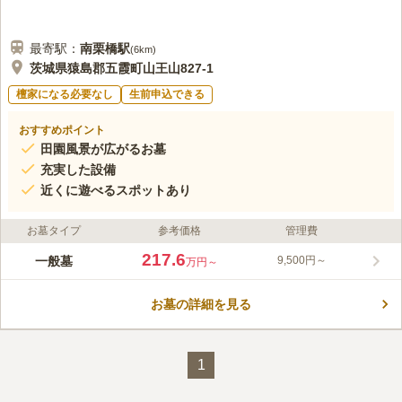
最寄駅：
南栗橋
駅
(
6km
)
茨城県猿島郡五霞町山王山827-1
檀家になる必要なし
生前申込できる
おすすめポイント
田園風景が広がるお墓
充実した設備
近くに遊べるスポットあり
お墓タイプ
参考価格
管理費
217.6
一般墓
9,500円～
万円～
お墓の詳細を見る
1