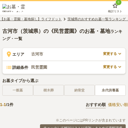
0
検討リスト
【お墓・霊園・墓地探し】ライフドット
茨城県のおすすめお墓一覧ランキング
古河市（茨城県）の《民営霊園》のお墓・墓地
ランキ
ング・一覧
変更する
古河市
エリア
変更する
民営霊園
詳細条件
お墓タイプから選ぶ
一般墓
樹木葬
納骨堂
永代供養墓
1
-
1
/
1
件
おすすめ順
価格安い順
※このページにはPRリンクが含まれています