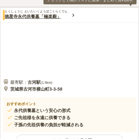
チェックして検討リストに追加・まとめて資料請求
とくしょうじ えいたいくようぼごくらくでん
徳星寺永代供養墓「極楽殿」
最寄駅：
古河
駅
(
1.5km
)
茨城県古河市横山町3-3-58
おすすめポイント
永代供養墓という安心の形式
ご先祖様を永遠に供養できる
子孫の先祖供養の負担が軽減される