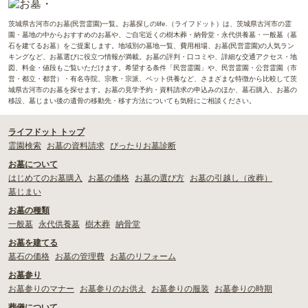
茨城県古河市のお墓(民営霊園)一覧。お墓探しのlife.（ライフドット）は、茨城県古河市の霊
園・墓地の中からおすすめのお墓や、ご自宅近くの樹木葬・納骨堂・永代供養墓・一般墓（墓
石を建てるお墓）をご提案します。地域別の墓地一覧、費用相場、お墓(民営霊園)の人気ラン
キングなど、お墓選びに役立つ情報が満載。お墓の評判・口コミや、詳細な交通アクセス・地
図、料金・値段もご覧いただけます。希望する条件「民営霊園」や、民営霊園・公営霊園（市
営・都立・都営）・有名寺院、宗教・宗派、ペット供養など、さまざまな特徴から比較して茨
城県古河市のお墓を探せます。お墓の見学予約・資料請求の申込みのほか、墓石購入、お墓の
移設、墓じまい後の遺骨の移動先・移す方法についても気軽にご相談ください。
ライフドット トップ
霊園検索
お墓の資料請求
ぴったりお墓診断
お墓について
はじめてのお墓購入
お墓の価格
お墓の選び方
お墓の引越し（改葬）
墓じまい
お墓の種類
一般墓
永代供養墓
樹木葬
納骨堂
お墓を建てる
墓石の価格
お墓の管理費
お墓のリフォーム
お墓参り
お墓参りのマナー
お墓参りのお供え
お墓参りの服装
お墓参りの時期
葬儀について