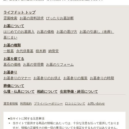
ライフドット トップ
霊園検索
お墓の資料請求
ぴったりお墓診断
お墓について
はじめてのお墓購入
お墓の価格
お墓の選び方
お墓の引越し（改葬）
墓じまい
お墓の種類
一般墓
永代供養墓
樹木葬
納骨堂
お墓を建てる
墓石の価格
お墓の管理費
お墓のリフォーム
お墓参り
お墓参りのマナー
お墓参りのお供え
お墓参りの服装
お墓参りの時期
葬儀について
仏壇・仏具について
相続について
生前準備・終活について
運営者情報
利用規約
プライバシーポリシー
口コミについて
お問い合わせ
■当サイトに関する注意事項
当サイトで提供する商品の情報にあたっては、十分な注意を払って提供しておりま
すが、情報の正確性その他一切の事項についてを保証をするものではありません。