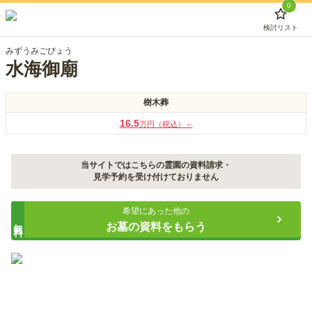
0
検討リスト
みずうみごびょう
水海御廟
樹木葬
16.5
万円（税込）～
当サイトではこちらの霊園の資料請求・
見学予約を受け付けておりません
希望にあった他の
無料
お墓の資料をもらう