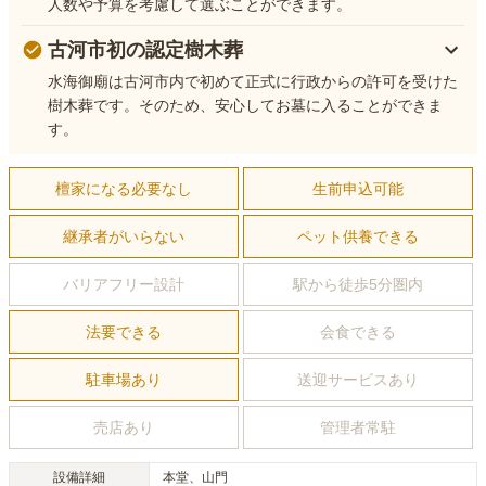
人数や予算を考慮して選ぶことができます。
古河市初の認定樹木葬
水海御廟は古河市内で初めて正式に行政からの許可を受けた
樹木葬です。そのため、安心してお墓に入ることができま
す。
檀家になる必要なし
生前申込可能
継承者がいらない
ペット供養できる
バリアフリー設計
駅から徒歩5分圏内
法要できる
会食できる
駐車場あり
送迎サービスあり
売店あり
管理者常駐
設備詳細
本堂、山門