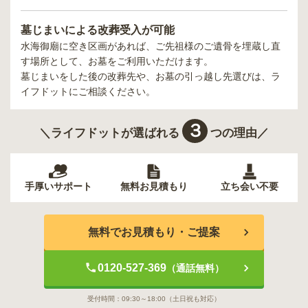
墓じまいによる改葬受入が可能
水海御廟
に空き区画があれば、ご先祖様のご遺骨を埋蔵し直
す場所として、お墓をご利用いただけます。
墓じまいをした後の改葬先や、お墓の引っ越し先選びは、ラ
イフドットにご相談ください。
３
＼ライフドットが選ばれる
つの理由／
手厚いサポート
無料お見積もり
立ち会い不要
無料でお見積もり・ご提案
0120-527-369
（通話無料）
受付時間：
09:30～18:00
（土日祝も対応）