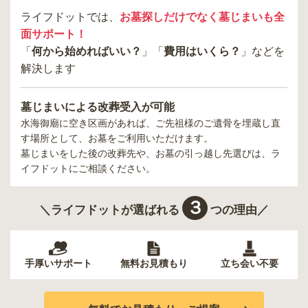
ライフドットでは、
お墓探しだけでなく墓じまいも全
面サポート！
「
何から始めればいい？
」「
費用はいくら？
」などを
解決します
墓じまいによる改葬受入が可能
水海御廟
に空き区画があれば、ご先祖様のご遺骨を埋蔵し直
す場所として、お墓をご利用いただけます。
墓じまいをした後の改葬先や、お墓の引っ越し先選びは、ラ
イフドットにご相談ください。
３
＼ライフドットが選ばれる
つの理由／
手厚いサポート
無料お見積もり
立ち会い不要