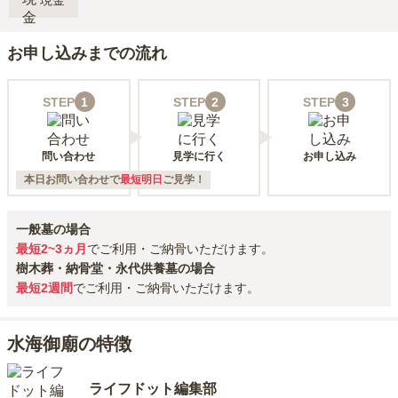
現金
お申し込みまでの流れ
STEP
1
STEP
2
STEP
3
問い合わせ
見学に行く
お申し込み
本日お問い合わせで
最短明日
ご見学！
一般墓の場合
最短2~3ヵ月
でご利用・ご納骨いただけます。
樹木葬・納骨堂・永代供養墓の場合
最短2週間
でご利用・ご納骨いただけます。
水海御廟の特徴
ライフドット編集部