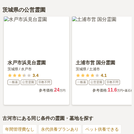
茨城県の公営霊園
水戸市浜見台霊園
土浦市営 国分霊園
茨城県
/
水戸市
茨城県
/
土浦市
3.4
4.1
一般墓
公営霊園
宗教不問
一般墓
公営霊園
宗教不問
24
11.6
参考価格:
参考価格:
万円
万円
+墓石代
古河市
にある同じ条件の霊園・墓地を探す
年間管理費なし
永代供養プランあり
ペット供養できる