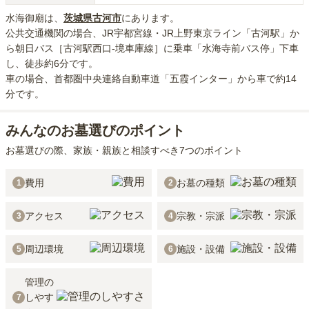
水海御廟
は、
茨城県
古河市
にあり
ます。
公共交通機関の場合
、JR宇都宮線・JR上野東京ライン「古河駅」か
ら朝日バス［古河駅西口-境車庫線］に乗車「水海寺前バス停」下車
し、徒歩約6分
です。
車の場合
、首都圏中央連絡自動車道「五霞インター」から車で約14
分
です。
みんなのお墓選びのポイント
お墓選びの際、家族・親族と相談すべき7つのポイント
費用
お墓の種類
1
2
アクセス
宗教・宗派
3
4
周辺環境
施設・設備
5
6
管理の
しやす
7