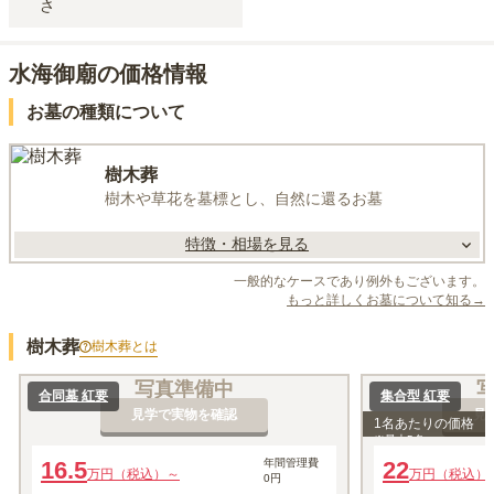
さ
水海御廟の価格情報
お墓の種類について
樹木葬
樹木や草花を墓標とし、自然に還るお墓
特徴・相場を見る
一般的なケースであり例外もございます。
もっと詳しくお墓について知る→
樹木葬
樹木葬
とは
写真準備中
合同墓 紅要
集合型 紅要
見学で実物を確認
見
1名あたりの価格
※最大
5
名
16.5
年間管理費
22
万円（税込）～
万円（税込）
0円