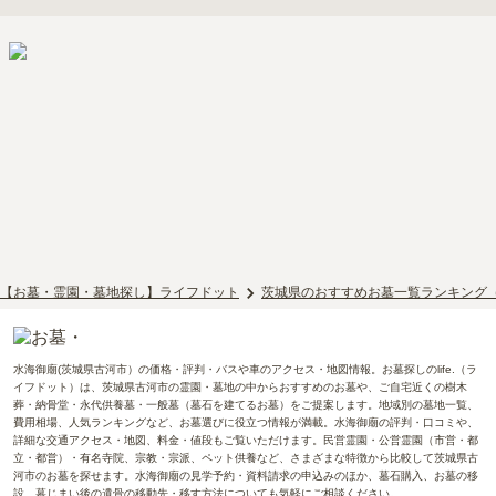
【お墓・霊園・墓地探し】ライフドット
茨城県のおすすめお墓一覧ランキング
水海御廟(茨城県古河市）の価格・評判・バスや車のアクセス・地図情報。お墓探しのlife.（ラ
イフドット）は、茨城県古河市の霊園・墓地の中からおすすめのお墓や、ご自宅近くの樹木
葬・納骨堂・永代供養墓・一般墓（墓石を建てるお墓）をご提案します。地域別の墓地一覧、
費用相場、人気ランキングなど、お墓選びに役立つ情報が満載。水海御廟の評判・口コミや、
詳細な交通アクセス・地図、料金・値段もご覧いただけます。民営霊園・公営霊園（市営・都
立・都営）・有名寺院、宗教・宗派、ペット供養など、さまざまな特徴から比較して茨城県古
河市のお墓を探せます。水海御廟の見学予約・資料請求の申込みのほか、墓石購入、お墓の移
設、墓じまい後の遺骨の移動先・移す方法についても気軽にご相談ください。