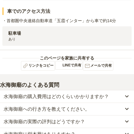
車でのアクセス方法
・首都圏中央連絡自動車道「五霞インター」から車で約14分
駐車場
あり
このページを家族に共有する
LINEで共有
リンクをコピー
メールで共有
水海御廟
のよくある質問
水海御廟の購入費用はどのくらいかかりますか？
水海御廟への行き方を教えてください。
水海御廟では、樹木葬が約16.5万円からお求めいただけます。
なお、水海御廟がある茨城県の相場は、樹木葬が約45万円です。
水海御廟の実際の評判はどうですか？
公共交通機関の場合、JR宇都宮線・JR上野東京ライン「古河駅」
お墓は、価格が高いものがよい、安いものが悪い、という訳ではあ
から朝日バス［古河駅西口-境車庫線］に乗車「水海寺前バス停」
りません。大切なのは、ご家族が心から納得し、安心してお参りで