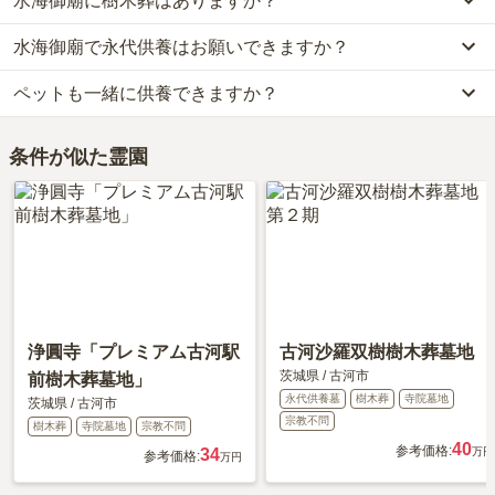
水海御廟に樹木葬はありますか？
水海御廟の口コミはまだ投稿されておりません。
下車し、徒歩約6分です。
きる場所を選ぶことです。
口コミはあくまで一つの目安です。資料請求や現地見学を通して、
車の場合、首都圏中央連絡自動車道「五霞インター」から車で約14
水海御廟で永代供養はお願いできますか？
はい、水海御廟には4種類の樹木葬がございます。
ご自身の目で雰囲気を確認してみることをおすすめします。
分です。
費用は、約16.5万円からとなっております。
詳しいルートや地図は、本ページの「地図・交通アクセス」欄をご
ペットも一緒に供養できますか？
はい、水海御廟は永代供養に対応しています。
水海御廟がある茨城県の樹木葬の相場価格は、約45万円です。
確認ください。
費用は、約16.5万円からとなっております。
樹木葬
について詳しく知りたい方は『
樹木葬とは？費用相場・メリ
はい、水海御廟はペット供養に対応しております。
水海御廟がある茨城県の永代供養墓の相場価格は、約61万円です。
ット＆デメリット・仕組みを解説
』をご覧ください。
条件が似た霊園
大切な家族の一員であるペットも供養できるプランをご用意してお
永代供養について詳しく知りたい方は『
永代供養墓をわかりやすく
りますので、資料請求で詳細条件をご確認ください。
解説！
』をご覧ください。
浄圓寺「プレミアム古河駅
古河沙羅双樹樹木葬墓地
茨城県
/
古河市
前樹木葬墓地」
永代供養墓
樹木葬
寺院墓地
茨城県
/
古河市
宗教不問
樹木葬
寺院墓地
宗教不問
40
参考価格:
34
万円
参考価格:
万円