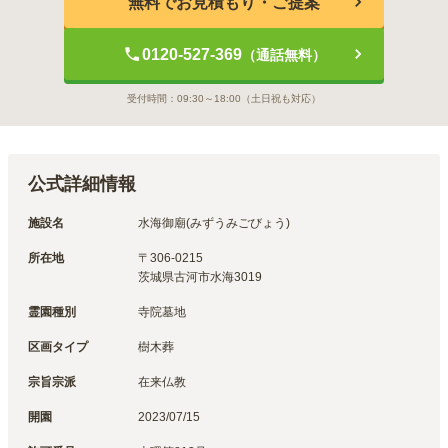
無料でお見積もり・ご提案
0120-527-369
（通話無料）
受付時間：
09:30～18:00
（土日祝も対応）
公式詳細情報
施設名
水海御廟(みずうみごびょう)
所在地
〒
306-0215
茨城県古河市水海3019
霊園種別
寺院墓地
区画タイプ
樹木葬
宗旨宗派
在来仏教
開園
2023/07/15