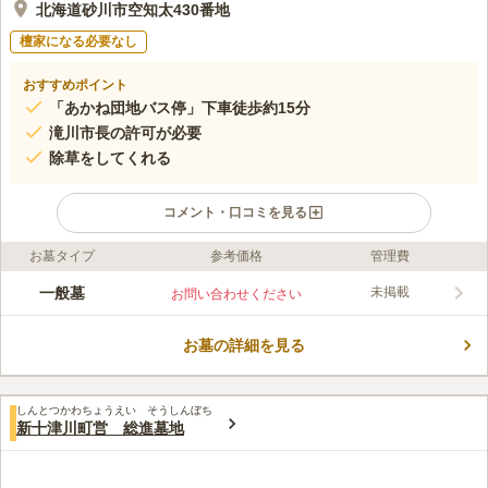
北海道砂川市空知太430番地
檀家になる必要なし
おすすめポイント
「あかね団地バス停」下車徒歩約15分
滝川市長の許可が必要
除草をしてくれる
コメント・口コミを見る
お墓タイプ
参考価格
管理費
ライフドット編集部のコメント
滝川市が運営管理する公営墓地ですが、空知川を超えた砂川市内
一般墓
未掲載
お問い合わせください
に位置しています。 周辺の砂川市にお住いの方も利用すること
が可能です。 山の麓の丘陵地にあり、市内を見渡せる広々とし
お墓の詳細を見る
た開放的な環境が特長です。 墓地使用料は墓地の広さによって
コメントの続きを読む
異なり、1㎡あたり9,000円です。 近くには桜が植えられた美し
い滝川公園やすみれ公園があり、お参りの後の散策におすすめの
口コミ評価
スポットと言えます。
しんとつかわちょうえい そうしんぼち
1.8
みんなの評価
口コミ
1
件
新十津川町営 総進墓地
霊園の周りには花屋、食事処、お供え物を購入できる店は一切あ
50代
男性
りませんので、あらかじめ購入しておく必要があります。水も麓にしかな
いので、ペットボトルを用意する必要があります。冬は雪で墓参りは一切