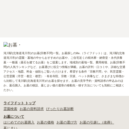
滝川駅(北海道滝川市)のお墓(宗教不問)一覧。お墓探しのlife.（ライフドット）は、滝川駅(北海
道滝川市)の霊園・墓地の中からおすすめのお墓や、ご自宅近くの樹木葬・納骨堂・永代供養
墓・一般墓（墓石を建てるお墓）をご提案します。地域別の墓地一覧、費用相場、お墓(宗教不
問)の人気ランキングなど、お墓選びに役立つ情報が満載。お墓の評判・口コミや、詳細な交通
アクセス・地図、料金・値段もご覧いただけます。希望する条件「宗教不問」や、民営霊園・
公営霊園（市営・都立・都営）・有名寺院、宗教・宗派、ペット供養など、さまざまな特徴か
ら比較して滝川駅(北海道滝川市)のお墓を探せます。お墓の見学予約・資料請求の申込みのほ
か、墓石購入、お墓の移設、墓じまい後の遺骨の移動先・移す方法についても気軽にご相談く
ださい。
ライフドット トップ
霊園検索
お墓の資料請求
ぴったりお墓診断
お墓について
はじめてのお墓購入
お墓の価格
お墓の選び方
お墓の引越し（改葬）
墓じまい