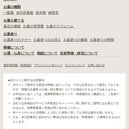
お墓の種類
一般墓
永代供養墓
樹木葬
納骨堂
お墓を建てる
墓石の価格
お墓の管理費
お墓のリフォーム
お墓参り
お墓参りのマナー
お墓参りのお供え
お墓参りの服装
お墓参りの時期
葬儀について
仏壇・仏具について
相続について
生前準備・終活について
運営者情報
利用規約
プライバシーポリシー
口コミについて
お問い合わせ
■当サイトに関する注意事項
当サイトで提供する商品の情報にあたっては、十分な注意を払って提供しておりま
すが、情報の正確性その他一切の事項についてを保証をするものではありません。
お申込みにあたっては、提携事業者のサイトや、利用規約をご確認の上、ご自身で
ご判断ください。
当社では各商品のサービス内容及びキャンペーン等に関するご質問にはお答えでき
かねます。提携事業者に直接お問い合わせください。
本ページのいかなる情報により生じた損失に対しても当社は責任を負いません。
なお、本注意事項に定めがない事項は当社が定める「利用規約」 が適用されるもの
とします。