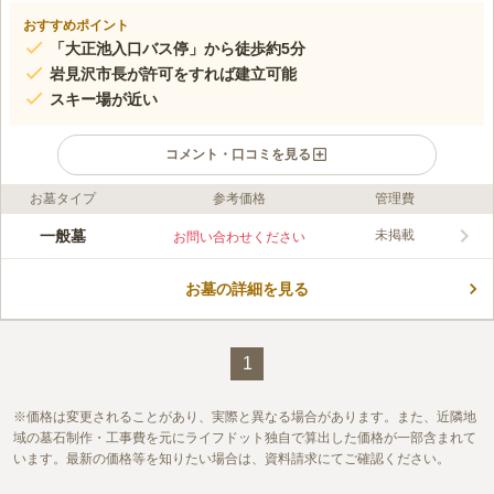
おすすめポイント
「大正池入口バス停」から徒歩約5分
岩見沢市長が許可をすれば建立可能
スキー場が近い
コメント・口コミを見る
お墓タイプ
参考価格
管理費
ライフドット編集部のコメント
道道38号線の近くにある岩見沢市の市営墓地です。 周囲にはカ
一般墓
未掲載
お問い合わせください
フェや食事処があり、お茶や食事を楽しむことができます。 ス
キー場もあるので、冬期になると沢山の人が訪れます。 ウイン
お墓の詳細を見る
タースポーツが好きな方の終の棲家におすすめです。 「お墓の
コメントの続きを読む
移動」にも対応できるので、市内にあるお墓をもっと近くに移動
したい方にピッタリです。
口コミ評価
この霊園はまだ誰からも評価されていません。
1
価格は変更されることがあり、実際と異なる場合があります。また、近隣地
域の墓石制作・工事費を元にライフドット独自で算出した価格が一部含まれて
います。最新の価格等を知りたい場合は、資料請求にてご確認ください。