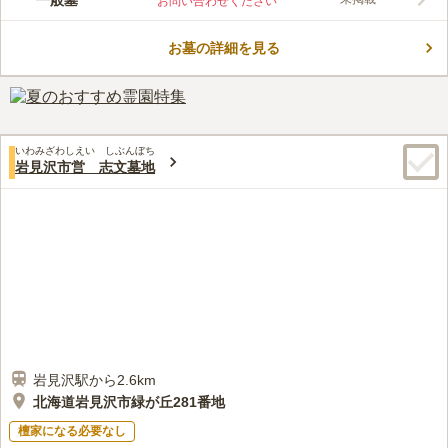
一般墓
お問い合わせください
にはうららかな陽射しが差し込み、四季折々の草花を愛でること
ができます。 市営なので管理がしっかりとしており、手入れが
お墓の詳細を見る
行き届いているのも嬉しいポイントです。 近くには農場や喫茶
コメントの続きを読む
店があり、お墓参りの際に待ち合わせをするのに便利です。 周
辺には公園も多いので、散策をするのも良いかもしれません。
口コミ評価
この霊園はまだ誰からも評価されていません。
いわみざわしえい しぶんぼち
岩見沢市営 志文墓地
岩見沢駅から2.6km
北海道岩見沢市緑が丘281番地
檀家になる必要なし