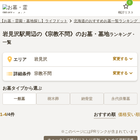
0
検討リスト
【お墓・霊園・墓地探し】ライフドット
北海道のおすすめお墓一覧ランキング
岩見沢駅周辺の《宗教不問》のお墓・墓地
ランキング・
一覧
変更する
岩見沢
エリア
変更する
宗教不問
詳細条件
お墓タイプから選ぶ
一般墓
樹木葬
納骨堂
永代供養墓
1
-
4
/
4
件
おすすめ順
価格安い順
※このページにはPRリンクが含まれています