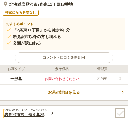
北海道岩見沢市7条東11丁目18番地
檀家になる必要なし
おすすめポイント
「7条東11丁目」から徒歩約1分
岩見沢市以外の方も眠れる
公園が沢山ある
コメント・口コミを見る
お墓タイプ
参考価格
管理費
ライフドット編集部のコメント
国道2号線が近句を通っている岩見沢市の市営墓地です。 東10丁
一般墓
未掲載
お問い合わせください
目通と7条通に面しており、アクセスに便利な好立地です。 ファ
ミリーレストランやファーストフードがあり、待ち合わせやお食
お墓の詳細を見る
事に便利です。 利便性の高いエリアにあるので、折に触れてお
コメントの続きを読む
参りに行くことができます。 疎遠になってしまうことがなく、
ご先祖様も喜んでくれます。
口コミ評価
いわみざわしえい そんべつぼち
この霊園はまだ誰からも評価されていません。
岩見沢市営 孫別墓地