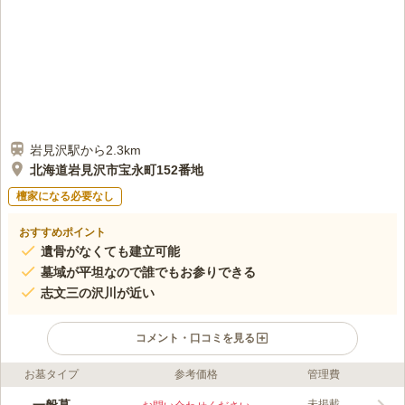
岩見沢駅から2.3km
北海道岩見沢市宝永町152番地
檀家になる必要なし
おすすめポイント
遺骨がなくても建立可能
墓域が平坦なので誰でもお参りできる
志文三の沢川が近い
コメント・口コミを見る
お墓タイプ
参考価格
管理費
ライフドット編集部のコメント
三笠栗山線が近くを走っている岩見沢市の市営墓地です。 墓域
未掲載