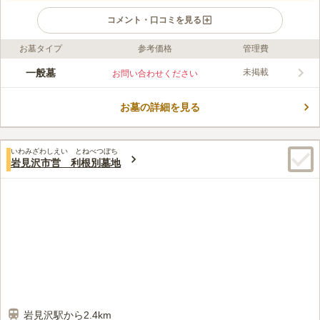
コメント・口コミを見る
お墓タイプ
参考価格
管理費
ライフドット編集部のコメント
岩見沢市の管理している市営墓地で、焼骨をお持ちで岩見沢市に
一般墓
未掲載
お問い合わせください
お住いの方がお墓を建てることができます。 1年を通して開園し
ていますが、冬期期間の除雪はしていないので注意が必要です。
お墓の詳細を見る
区画は4㎡と6㎡の2つから選ぶことができます。 周辺には「北海
コメントの続きを読む
道グリーンランド」があり、家族でレジャーを楽しむことができ
ます。
口コミ評価
いわみざわしえい とねべつぼち
4.1
みんなの評価
口コミ
3
件
岩見沢市営 利根別墓地
墓地の周りには店はない。しかし、最寄り駅から墓地までの道中
30代
男性
に生花店やスーパーがあり、買い物には不自由はしていない。墓地の近く
には遊園地があるが、それほどうるさいとは感じず、閑静な場所にあるの
でよい
口コミの続きを読む
岩見沢駅から2.4km