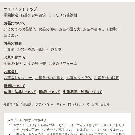
ライフドット トップ
霊園検索
お墓の資料請求
ぴったりお墓診断
お墓について
はじめてのお墓購入
お墓の価格
お墓の選び方
お墓の引越し（改葬）
墓じまい
お墓の種類
一般墓
永代供養墓
樹木葬
納骨堂
お墓を建てる
墓石の価格
お墓の管理費
お墓のリフォーム
お墓参り
お墓参りのマナー
お墓参りのお供え
お墓参りの服装
お墓参りの時期
葬儀について
仏壇・仏具について
相続について
生前準備・終活について
運営者情報
利用規約
プライバシーポリシー
口コミについて
お問い合わせ
■当サイトに関する注意事項
当サイトで提供する商品の情報にあたっては、十分な注意を払って提供しておりま
すが、情報の正確性その他一切の事項についてを保証をするものではありません。
お申込みにあたっては、提携事業者のサイトや、利用規約をご確認の上、ご自身で