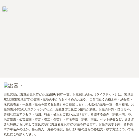
岩見沢駅(北海道岩見沢市)のお墓(宗教不問)一覧。お墓探しのlife.（ライフドット）は、岩見沢
駅(北海道岩見沢市)の霊園・墓地の中からおすすめのお墓や、ご自宅近くの樹木葬・納骨堂・
永代供養墓・一般墓（墓石を建てるお墓）をご提案します。地域別の墓地一覧、費用相場、お
墓(宗教不問)の人気ランキングなど、お墓選びに役立つ情報が満載。お墓の評判・口コミや、
詳細な交通アクセス・地図、料金・値段もご覧いただけます。希望する条件「宗教不問」や、
民営霊園・公営霊園（市営・都立・都営）・有名寺院、宗教・宗派、ペット供養など、さまざ
まな特徴から比較して岩見沢駅(北海道岩見沢市)のお墓を探せます。お墓の見学予約・資料請
求の申込みのほか、墓石購入、お墓の移設、墓じまい後の遺骨の移動先・移す方法についても
気軽にご相談ください。