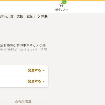
0
検討リスト
岱駅のお墓（霊園・墓地）
宗教不問
、法要施設や管理事務所などの設
予約が無料でできますので、活用
変更する
変更する
永代供養墓