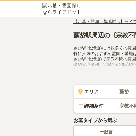
【お墓・霊園・墓地探し】ライ
蕨岱駅周辺の《宗教不
蕨岱駅(北海道)には数多くの霊
特に人気のおすすめ霊園・墓地
蕨岱駅(北海道)で宗教不問の霊
備や管理体制、近隣での供花や
してみてください。
エリア
蕨岱
詳細条件
宗教不
お墓タイプから選ぶ
一般墓