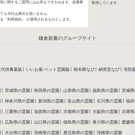
等に関するご質問にはお答えできかねます。提携事
取得しています。
ても当社は責任を負いません。
る「利用規約」 が適用されるものとします。
鎌倉新書のグループサイト
永代供養墓版
いいお墓-ペット霊園版
樹木葬なび
納骨堂なび
寺院墓
園
宮城県の霊園
秋田県の霊園
山形県の霊園
福島県の霊園
茨城県
園
神奈川県の霊園
新潟県の霊園
富山県の霊園
石川県の霊園
福井
園
三重県の霊園
滋賀県の霊園
京都府の霊園
大阪府の霊園
兵庫県
園
広島県の霊園
山口県の霊園
徳島県の霊園
香川県の霊園
愛媛県
園
大分県の霊園
宮崎県の霊園
鹿児島県の霊園
沖縄県の霊園