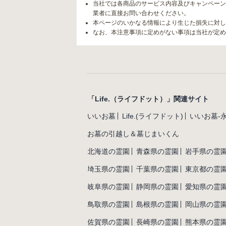
当社では各商品のサービス内容及びキャンペーン
業者に直接お問い合わせください。
本ページのいかなる情報により生じた損失に対し
なお、本注意事項に定めがない事項は当社が定め
「Life.（ライフドット）」関連サイト
いいお墓
Life.(ライフドット)
いいお墓-
お墓の引越し＆墓じまいくん
北海道の霊園
青森県の霊園
岩手県の霊
埼玉県の霊園
千葉県の霊園
東京都の霊
岐阜県の霊園
静岡県の霊園
愛知県の霊
鳥取県の霊園
島根県の霊園
岡山県の霊
佐賀県の霊園
長崎県の霊園
熊本県の霊