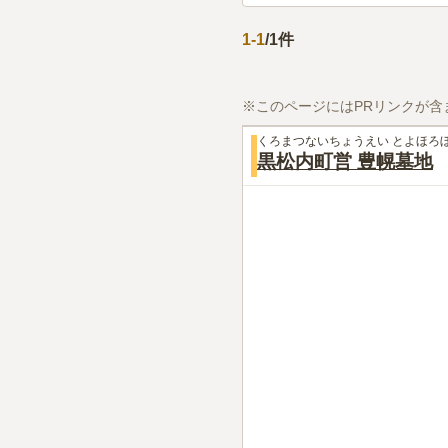
1
-
1
/
1
件
※このページにはPRリンクが含
くろまつないちょうえい とよほろ
黒松内町営 豊幌墓地