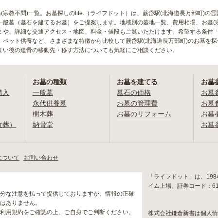
墓(宗教不問)一覧。お墓探しのlife.（ライフドット）は、蕨岱駅(北海道長万部町
一般墓（墓石を建てるお墓）をご提案します。地域別の墓地一覧、費用相場、お墓(
ミや、詳細な交通アクセス・地図、料金・値段もご覧いただけます。希望する条件
、ペット供養など、さまざまな特徴から比較して蕨岱駅(北海道長万部町)のお墓を
まい後の遺骨の移動先・移す方法についても気軽にご相談ください。
お墓の種類
お墓を建てる
お墓
購入
一般墓
墓石の価格
お墓
永代供養墓
お墓の管理費
お墓
樹木葬
お墓のリフォーム
お墓
改葬）
納骨堂
お墓
について
お問い合わせ
「ライフドット」は、19
イム上場、証券コード：6
分な注意を払って提供しておりますが、情報の正確
はありません。
利用規約をご確認の上、ご自身でご判断ください。
株式会社鎌倉新書は個人