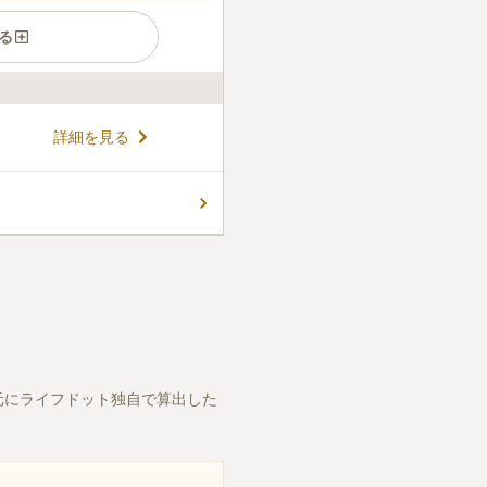
る
墓地です。 公営墓地のため申
詳細を見る
満たす必要がありますが、宗
手入れがしっかりと行き届いて
やすい環境です。 バス停や駅
コメントの続きを読む
の際には車の利用が便利で
元にライフドット独自で算出した