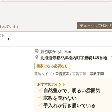
チェックして検討リ
まれています
ぼち
蕨岱駅から5.9km
北海道寿都郡黒松内町字豊幌148番地
檀家になる必要なし
墓地タイプ：
公営霊園
/ 宗旨宗派：
宗教不問
おすすめポイント
自然豊かで、明るい雰囲気
宗教を問わない
手入れが行き届いている