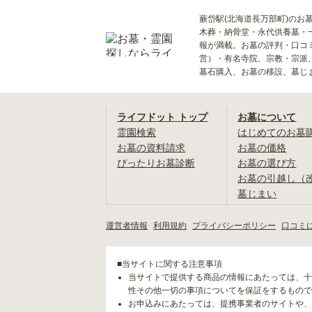
蕨岱駅(北海道長万部町)のお
木葬・納骨堂・永代供養墓・
報が満載。お墓の評判・口コ
営）・有名寺院、宗教・宗派
墓石購入、お墓の移設、墓じ
ライフドット トップ
お墓について
霊園検索
はじめてのお墓
お墓の資料請求
お墓の価格
ぴったりお墓診断
お墓の選び方
お墓の引越し（
墓じまい
運営者情報
利用規約
プライバシーポリシー
口コミ
■当サイトに関する注意事項
当サイトで提供する商品の情報にあたっては、十
性その他一切の事項についてを保証をするもので
お申込みにあたっては、提携事業者のサイトや、