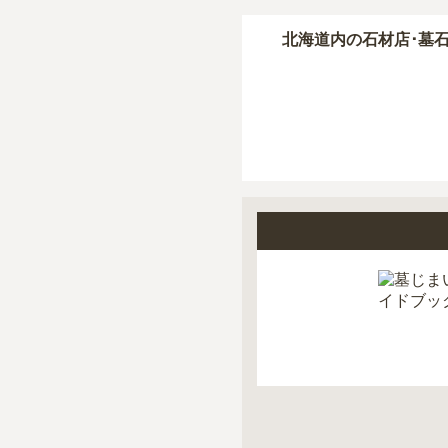
北海道
内の石材店･墓