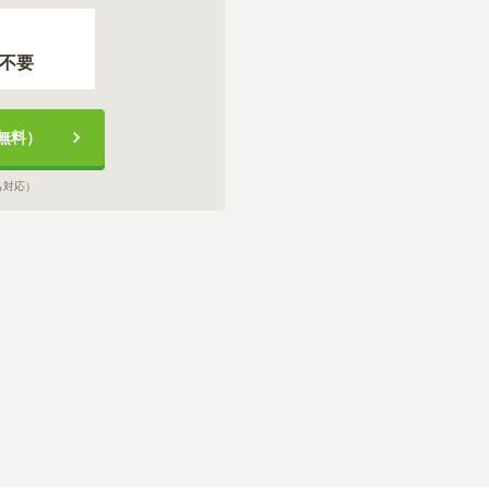
不要
無料）
も対応）