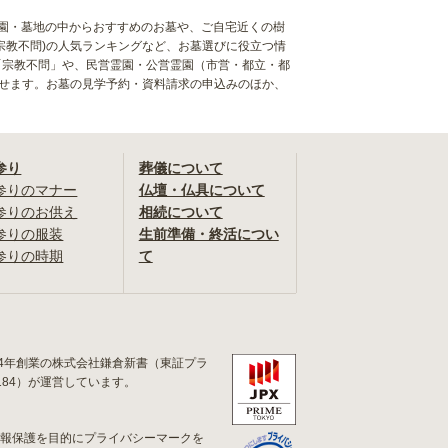
)の霊園・墓地の中からおすすめのお墓や、ご自宅近くの樹
宗教不問)の人気ランキングなど、お墓選びに役立つ情
「宗教不問」や、民営霊園・公営霊園（市営・都立・都
探せます。お墓の見学予約・資料請求の申込みのほか、
参り
葬儀について
参りのマナー
仏壇・仏具について
参りのお供え
相続について
参りの服装
生前準備・終活につい
参りの時期
て
84年創業の株式会社鎌倉新書（東証プラ
184）が運営しています。
情報保護を目的にプライバシーマークを