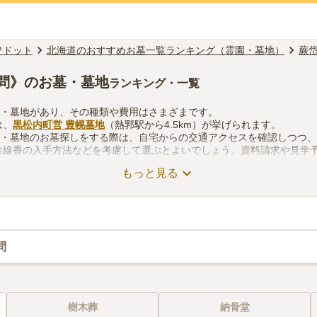
フドット
北海道のおすすめお墓一覧ランキング（霊園・墓地）
蕨
問》のお墓・墓地
ランキング・一覧
園・墓地があり、その種類や費用はさまざまです。
は、
黒松内町営 豊幌墓地
（熱郛駅から4.5km）が挙げられます。
園・墓地のお墓探しをする際は、自宅からの交通アクセスを確認しつつ
お線香の入手方法などを考慮して選ぶとよいでしょう。資料請求や見学
もっと見る
問
樹木葬
納骨堂