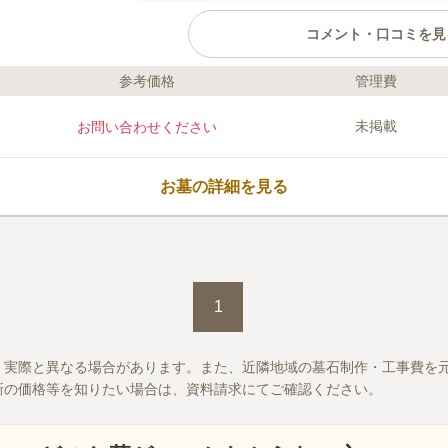
コメント・口コミを見
参考価格
管理費
ライフドット編集部のコメント
豊幌墓地は、黒松内町に位置する公営
未掲載
お問い合わせください
込みの際には黒松内町の定める条件を
教は不問となっています。 墓地内は
おり、水道設備もあるので、お参りし
お墓の詳細を見る
からは離れた場所にあるので、お参り
す。
口コミ評価
この霊園はまだ誰からも評価されていません。
1
、実際と異なる場合があります。また、近隣地域の墓石制作・工事費を
新の価格等を知りたい場合は、資料請求にてご確認ください。