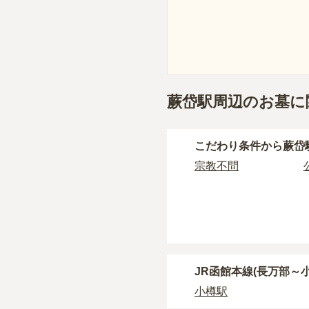
蕨岱駅周辺のお墓に
こだわり条件から
蕨岱
宗教不問
JR函館本線(長万部～
小樽駅